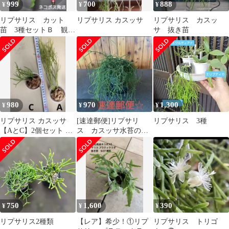
999
700
888
¥
¥
¥
リプサリス カット
リプサリス カスッサ
リプサリス カスッ
苗 3種セットＢ 観葉
サ 抜き苗
植物
980
970
1,300
¥
¥
¥
リプサリス カスッサ
[速達郵便]リプサリ
リプサリス 3種
【AとC】2個セット 水
ス カスッサ水苔のま
苔ごと発送
ま発送 ボリュームあ
り！オマケ付き！
750
1,600
390
¥
¥
¥
リプサリス2種類
【レア】希少！①リプ
リプサリス トリゴ