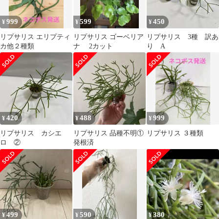
999
599
450
¥
¥
¥
リプサリス エリプティ
リプサリス ゴーベリア
リプサリス 3種 訳あ
カ他２種類
ナ 2カット
り A
420
488
999
¥
¥
¥
リプサリス カシエ
リプサリス 品種不明①
リプサリス ３種類
ロ ②
発根済
499
590
380
¥
¥
¥