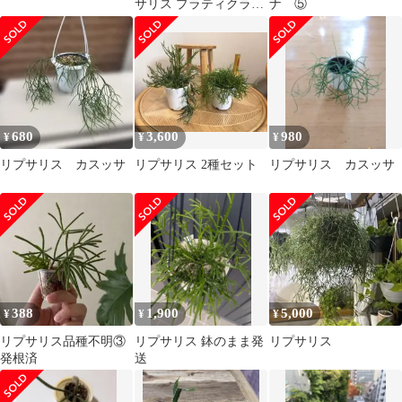
サリス プラティクラ
ナ ⑤
ダ 5/27 撮影
680
3,600
980
¥
¥
¥
リプサリス カスッサ
リプサリス 2種セット
リプサリス カスッサ
388
1,900
5,000
¥
¥
¥
リプサリス品種不明③
リプサリス 鉢のまま発
リプサリス
発根済
送