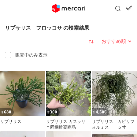
リプサリス フロッコサ の検索結果
並び替え
販売中のみ表示
680
300
4,500
¥
¥
¥
リプサリス
リプサリス カスッサ
リプサリス カピリフ
＊同梱推奨商品
ォルミス ５寸