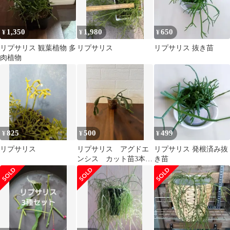
1,350
1,980
650
¥
¥
¥
リプサリス 観葉植物 多
リプサリス
リプサリス 抜き苗
肉植物
825
500
499
¥
¥
¥
リプサリス
リプサリス アグドエ
リプサリス 発根済み抜
ンシス カット苗3本
き苗
発根済み