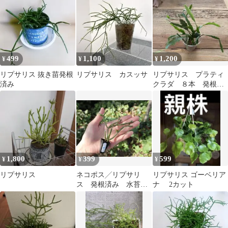
499
1,100
1,200
¥
¥
¥
リプサリス 抜き苗発根
リプサリス カスッサ
リプサリス プラティ
済み
クラダ ８本 発根済
み
1,800
399
599
¥
¥
¥
リプサリス
ネコポス╱リプサリ
リプサリス ゴーベリア
ス 発根済み 水苔栽
ナ 2カット
培 匿名配送