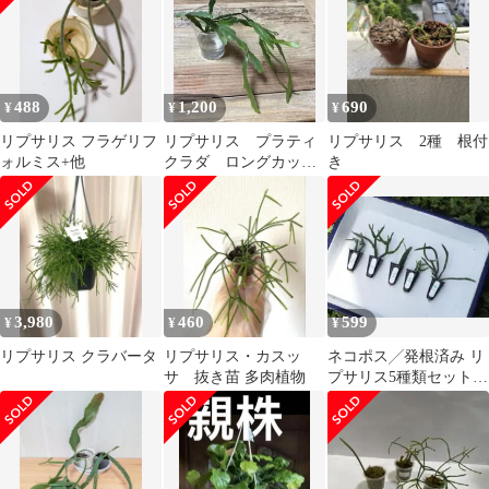
488
1,200
690
¥
¥
¥
リプサリス フラゲリフ
リプサリス プラティ
リプサリス 2種 根付
ォルミス+他
クラダ ロングカット
き
発根済み３本
3,980
460
599
¥
¥
¥
リプサリス クラバータ
リプサリス・カスッ
ネコポス╱発根済み リ
サ 抜き苗 多肉植物
プサリス5種類セット
フロストシュガー ミ
クランサ等