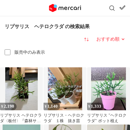
リプサリス ヘテロクラダ の検索結果
並び替え
販売中のみ表示
2,190
1,140
1,333
¥
¥
¥
リプサリス ヘテロクラ
リプサリス・ヘテロク
リプサリス "ヘテロク
ダ〈板付〉『森林サボ
ラダ １株 抜き苗
ラダ" ポット植え
テン』【インテリアグ