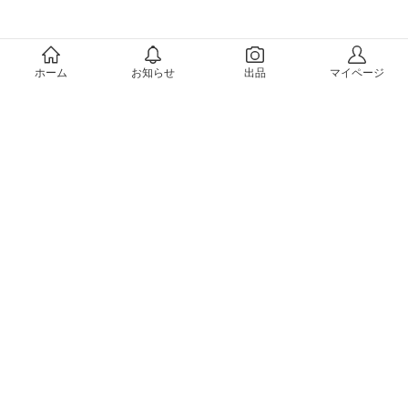
メルカリについて
ホーム
お知らせ
出品
マイページ
会社概要（運営会社）
採用情報
プレスリリース
公式ブログ
プレスキット
メルカリUS
メルカリShops
m department（エムデパ）
ヘルプ
ヘルプセンター（ガイド・お問い合わせ）
メルカリShopsでショップを開設する
メルカリShops ショップ管理画面にログイン
メルカリShops出店者向けガイド
お問い合わせ一覧
フリーワードから商品をさがす
プライバシーと利用規約