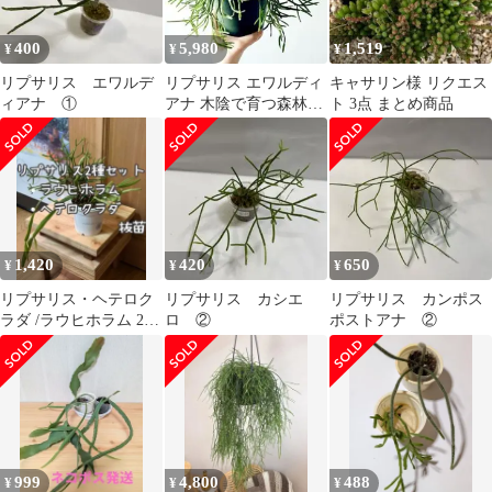
400
5,980
1,519
¥
¥
¥
リプサリス エワルデ
リプサリス エワルディ
キャサリン様 リクエス
ィアナ ①
アナ 木陰で育つ森林サ
ト 3点 まとめ商品
ボテン calm cafe
1,420
420
650
¥
¥
¥
リプサリス・ヘテロク
リプサリス カシエ
リプサリス カンポス
ラダ /ラウヒホラム 2種
ロ ②
ポストアナ ②
セット
999
4,800
488
¥
¥
¥