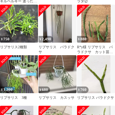
キルベルギー 迷ったら
ラダ②
これ 森林サボテン
750
2,490
880
¥
¥
¥
リプサリス2種類
リプサリス パラドク
R*y様 リプサリス パ
サ
ラドクサ カット苗
森林性サボテン
1,300
680
760
¥
¥
¥
リプサリス 3種
リプサリス カスッサ
リプサリス パラドクサ