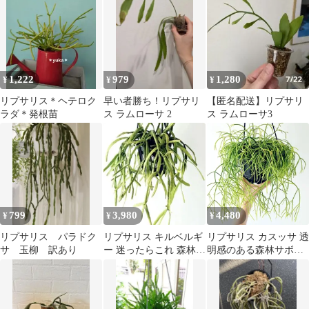
リーン・着生植物】
1,222
979
1,280
¥
¥
¥
リプサリス＊ヘテロク
早い者勝ち！リプサリ
【匿名配送】リプサリ
ラダ＊発根苗
ス ラムローサ 2
ス ラムローサ3
799
3,980
4,480
¥
¥
¥
リプサリス パラドク
リプサリス キルベルギ
リプサリス カスッサ 透
サ 玉柳 訳あり
ー 迷ったらこれ 森林サ
明感のある森林サボテ
ボテン 観葉植物
ン 観葉植物 calm cafe