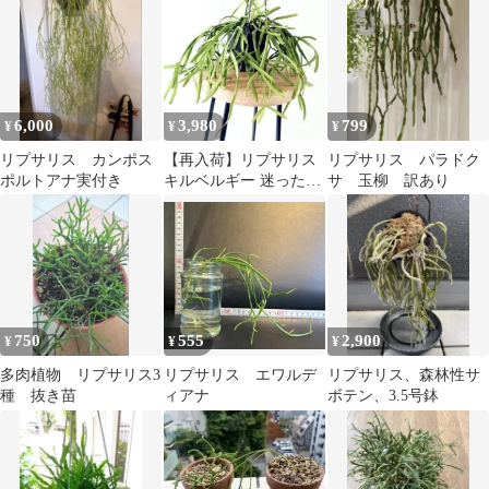
6,000
3,980
799
¥
¥
¥
リプサリス カンポス
【再入荷】リプサリス
リプサリス パラドク
ポルトアナ実付き
キルベルギー 迷ったら
サ 玉柳 訳あり
これ 森林サボテン
750
555
2,900
¥
¥
¥
多肉植物 リプサリス3
リプサリス エワルデ
リプサリス、森林性サ
種 抜き苗
ィアナ
ボテン、3.5号鉢