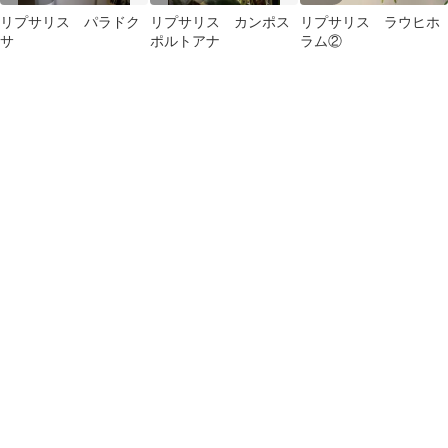
リプサリス パラドク
リプサリス カンポス
リプサリス ラウヒホ
サ
ポルトアナ
ラム②