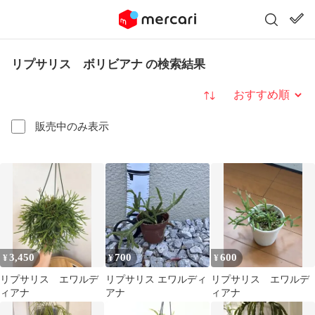
リプサリス ボリビアナ の検索結果
並び替え
販売中のみ表示
3,450
700
600
¥
¥
¥
リプサリス エワルデ
リプサリス エワルディ
リプサリス エワルデ
ィアナ
アナ
ィアナ