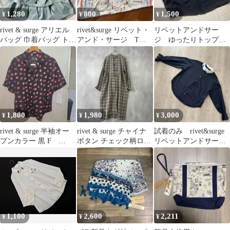
1,280
800
1,500
¥
¥
¥
rivet & surge アリエル
rivet&surge リベット・
リベットアンドサー
バッグ 巾着バッグ トー
アンド・サージ Tシ
ジ ゆったりトップ
トバッグ 巾着
ャツMサイズ
ス 早い者勝ち
1,800
1,980
3,000
¥
¥
¥
rivet & surge 半袖オー
rivet & surge チャイナ
試着のみ rivet&surge
プンカラー 黒 F
ボタン チェック柄ロン
リベットアンドサー
DM061
グワンピース F
ジ ブラウス 黒
1,100
2,600
2,211
¥
¥
¥