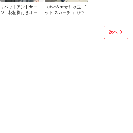
リベットアンドサー
《rivet&surge》水玉 ド
ジ 花柄襟付きオール
ット スカーチョ ガウチ
インワン ブラック
ョ
次へ