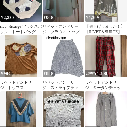
2,280
900
1,399
¥
¥
¥
rivet ＆surge ソックスバ
リベットアンドサー
【値下げしました！】
ック トートバッグ
ジ ブラウス トップス
【RIVET＆SURGE】サ
フレアカットソー
ーカス柄フレアスカー
ト カーキ
900
880
1,300
¥
¥
現在 ¥
リベットアンドサー
リベットアンドサー
リベットアンドサー
ジ トップス
ジ ストライプラップ
ジ タータンチェッ
スカート アシメトリ
ク 7部丈 パンツ
ーヘム ウエストゴム