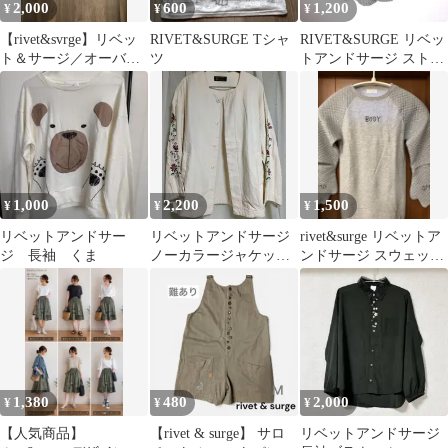
2,000
600
1,200
¥
¥
¥
【rivet&svrge】リベッ
RIVET&SURGE Tシャ
RIVET&SURGE リベッ
ト＆サージ／オーバー
ツ
トアンドサージ ストラ
サイズカットソー
イプスカート
1,000
2,200
1,500
¥
¥
¥
リベットアンドサー
リベットアンドサージ
rivet&surge リベットア
ジ 長袖 くま
ノーカラージャケット
ンドサージ スウェット
花刺繍 フリーサイズ
生地 ワンピース 個性派
1,380
480
2,000
¥
¥
¥
【人気商品】
【rivet & surge】 サロ
リベットアンドサージ