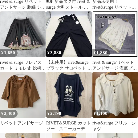
rivet & surge リベット
■3F 新品タグ付 rivet &
新品未使用！
アンドサージ 刺繍 シャ
surge 大判ストール タ
rivet&surge リベットア
ツ sizeF/オフホワイト
ッセル 花柄
ンドサージ クラッチバ
■◇ レディース
ッグ
1,650
3,880
1,880
¥
¥
¥
rivet & surge フレアス
【未使用】rivet&surge
rivet & surge/リベット
カート ミモレ丈 総柄
ブラック サロペット オ
アンドサージ 海底プリ
黒 お菓子の家
ーバーオール F
ント配色ワンピース Ｆ
2,400
2,190
1,100
¥
¥
¥
リベットアンドサージ
RIVET&SURGE カット
rivet&surge フリル シ
ソー スニーカーデザ
ャツ
イン ネイビー フリ