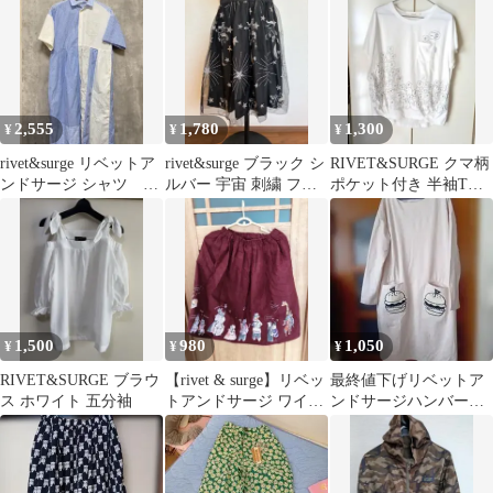
ーサイズ
2,555
1,780
1,300
¥
¥
¥
rivet&surge リベットア
rivet&surge ブラック シ
RIVET&SURGE クマ柄
ンドサージ シャツ ワ
ルバー 宇宙 刺繍 フレ
ポケット付き 半袖Tシ
ンピース ストライプ
アスカート ペガサス
ャツ
1,500
980
1,050
¥
¥
¥
RIVET&SURGE ブラウ
【rivet & surge】リベッ
最終値下げリベットア
ス ホワイト 五分袖
トアンドサージ ワイン
ンドサージハンバーガ
レッド 膝丈スカート
ー刺繍の長袖ワンピー
ス