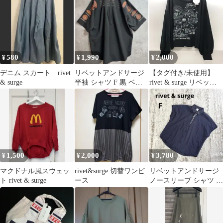
ュール
580
1,990
2,000
¥
¥
¥
デニム スカート rivet
リベットアンドサージ
【タグ付き/未使用】
& surge
半袖 シャツ F 黒 ベー
rivet & surge リベット
カリー パン バックプリ
アンドサージ スウェッ
ント
ト F ブラック キャンプ
デザイン レディース
KSKY26-1578
1,500
2,000
3,780
¥
¥
¥
マクドナル風スウェッ
rivet&surge 切替ワンピ
リベットアンドサージ
ト rivet & surge
ース
ノースリーブ シャツ F
紺 襟刺繍 デザインボタ
ン 薄手