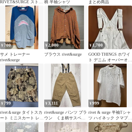
RIVET&SURGE ストラ
柄 半袖シャツ
まとめ商品
イプ チャイナボタン ワ
ンピース
700
2,000
1,700
¥
¥
¥
サメ トレーナー
ブラウス rivet&surge
GOOD THINGS ホワイ
rivet&surge
ト デニム オーバーオー
ル
799
3,111
999
¥
¥
¥
rivet＆surge タイトスカ
rivet&surge パンツ ブラ
rivet & surge 半袖Tシャ
ート ミニスカート レデ
ウン くま柄サスペン
ツ ハイネック クマプリ
ィース スカート
ダー
ント フリーサイズ