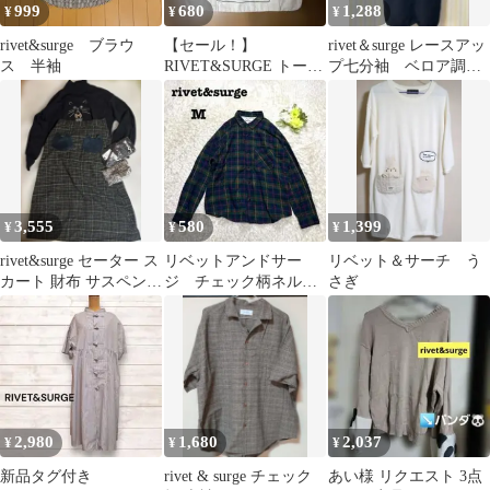
999
680
1,288
¥
¥
¥
rivet&surge ブラウ
【セール！】
rivet＆surge レースアッ
ス 半袖
RIVET&SURGE トート
プ七分袖 ベロア調
バッグ 犬 イラスト大容
フリンジ付き チュニ
量！肩掛けok
ックF
3,555
580
1,399
¥
¥
¥
rivet&surge セーター ス
リベットアンドサー
リベット＆サーチ う
カート 財布 サスペンダ
ジ チェック柄ネルシ
さぎ
ー
ャツ グリーン カジ
ュアル 羽織り M
2,980
1,680
2,037
¥
¥
¥
新品タグ付き
rivet & surge チェック
あい様 リクエスト 3点