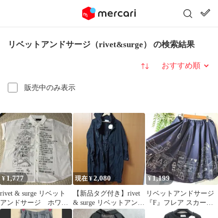
リベットアンドサージ（rivet&surge） の検索結果
並び替え
販売中のみ表示
1,777
2,080
1,199
¥
現在 ¥
¥
rivet & surge リベット
【新品タグ付き】rivet
リベットアンドサージ
アンドサージ ホワイ
& surge リベットアンド
『F』フレア スカート
ト 美品
サージ ロングモッズ
リバーシブル 街並み チ