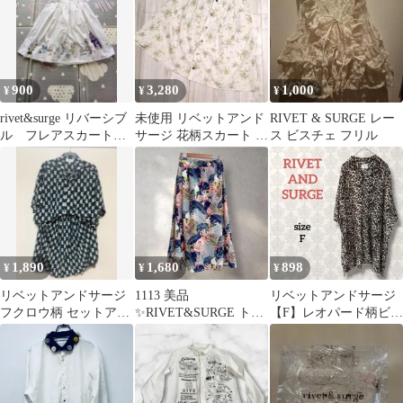
900
3,280
1,000
¥
¥
¥
rivet&surge リバーシブ
未使用 リベットアンド
RIVET & SURGE レー
ル フレアスカート
サージ 花柄スカート 麻
ス ビスチェ フリル
チュールスカート F
混 リネン混 ナチュラル
М
1,890
1,680
898
¥
¥
¥
リベットアンドサージ
1113 美品
リベットアンドサージ
フクロウ柄 セットアッ
✨RIVET&SURGE トロ
【F】レオパード柄ビッ
プ スカート 大きいサ
ピカル柄ロングスカー
グシルエットシャツ カ
イズ
ト ボタニカル
ジュアル 半袖