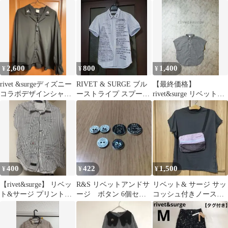
リーブ シアーシャツ
カート 膝丈 Mサイ
ズ
2,600
800
1,400
¥
¥
¥
rivet &surgeディズニー
RIVET & SURGE ブル
【最終価格】
コラボデザインシャツ
ーストライプ スプーン
rivet&surge リベット&
フリーサイズ
フォーク柄 シャツブラ
サージ ビジューボタ
ウス
ン シャツ
400
422
1,500
¥
¥
¥
【rivet&surge】 リベッ
R&S リベットアンドサ
リベット& サージ サッ
ト&サージ プリントシ
ージ ボタン 6個セッ
コッシュ付きノースリ
ャツ
ト
ーブカットソー