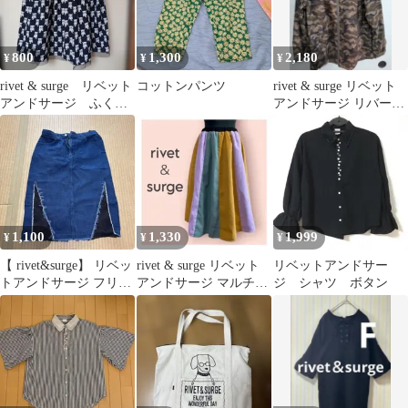
800
1,300
2,180
¥
¥
¥
rivet & surge リベット
コットンパンツ
​rivet & surge リベット
アンドサージ ふくろ
アンドサージ リバーシ
うスカート【新品未使
ブルパーカー
用】
1,100
1,330
1,999
¥
¥
¥
【 rivet&surge】 リベッ
rivet & surge リベット
リベットアンドサー
トアンドサージ フリン
アンドサージ マルチカ
ジ シャツ ボタン
ジ付きダークブルー F
ラー スカート