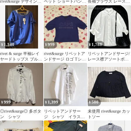
rivet&surge デザインス
ペット ショートパンツ
長袖ブラウス レース襟
カート
サイズＭ 難あり
ビジューボタン ブラッ
ク 黒
1,540
999
1,788
¥
¥
¥
rivet & surge 半袖レイ
rivet&surge リベットア
リベットアンドサージ/
ヤードトップス ブルー
ンドサージ ロゴ Tシャ
レース襟アソートボタ
M未使用品
ツ ネイビー F
ンブラウス/ビジュー/ク
ラシカル/F
999
1,399
500
¥
¥
¥
◎rivet&surge◎ 多ボタ
リベットアンドサー
未使用 rivet&surge カッ
ン シャツ
ジ シャツ イラス
トソー
ト ドロップショルダ
ー オフホワイト M