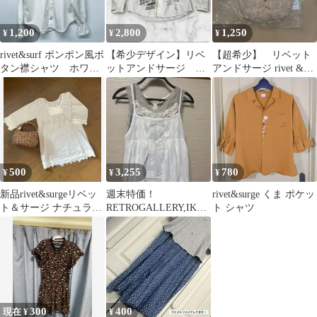
1,200
2,800
1,250
¥
¥
¥
rivet&surf ポンポン風ボ
【希少デザイン】リベ
【超希少】 リベット
タン襟シャツ ホワイ
ットアンドサージ ホ
アンドサージ rivet &
ト フリー
ワイトシャツ キャン
surge うさぎ 巾着
プデザイン 白 M
500
3,255
780
¥
¥
¥
新品rivet&surgeリベッ
週末特価！
rivet&surge くま ポケッ
ト＆サージ ナチュラル
RETROGALLERY,IKKA
ト シャツ
トップスM
,ribet&surge3枚+シャツ
300
400
現在 ¥
¥