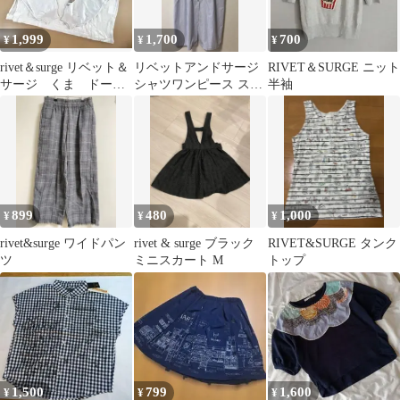
1,999
1,700
700
¥
¥
¥
rivet＆surge リベット＆
リベットアンドサージ
RIVET＆SURGE ニット
サージ くま ドーナ
シャツワンピース スト
半袖
ツ トップス 生成り
ライプ チャイナ
899
480
1,000
¥
¥
¥
rivet&surge ワイドパン
rivet & surge ブラック
RIVET&SURGE タンク
ツ
ミニスカート M
トップ
1,500
799
1,600
¥
¥
¥