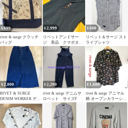
699
2,999
600
¥
¥
¥
rivet & surge クラッチ
リベットアンドサー
リベット＆サージ スト
バッグ
ジ 美品 クマボタ
ライプシャツ
ン くまポケット ス
タイル良く見えるワン
ピ
2,000
2,200
1,680
¥
¥
¥
RIVET & SURGE
rivet & surge デニムサ
rivet & surge アニマル
DENIM WORKER デニ
ロペット サイズF
柄 オープンカラーシャ
ム ロングスカート
ツ 半袖