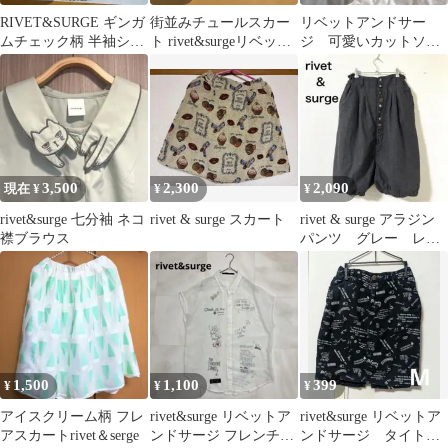
RIVET&SURGE ギンガ
街並みチュールスカー
リベットアンドサー
ムチェック柄 半袖シャ
ト rivet&surgeリベット
ジ 可愛いカットソ
ツ F
アンドサージ
ー ネイビー Fsize
3,500
2,300
2,090
現在 ¥
¥
¥
rivet&surge 七分袖 ネコ
rivet & surge スカート
rivet & surge アラジン
襟ブラウス
パンツ グレー レデ
ィース 異素材ボタン
1,500
1,100
399
¥
¥
¥
アイスクリーム柄 フレ
rivet&surge リベットア
rivet&surge リベットア
アスカートrivet＆serge
ンドサージ フレンチス
ンドサージ タイトス