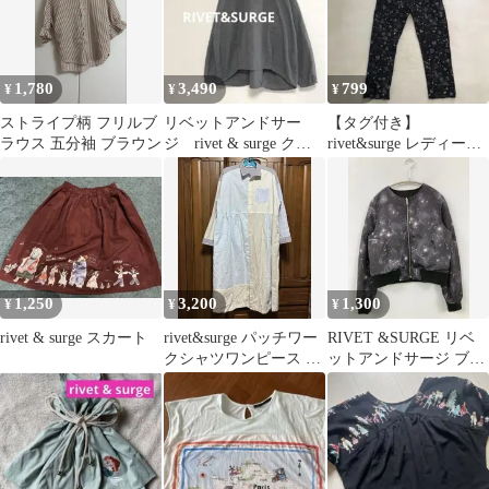
1,780
3,490
799
¥
¥
¥
ストライプ柄 フリルブ
リベットアンドサー
【タグ付き】
ラウス 五分袖 ブラウン
ジ rivet & surge クマ
rivet&surge レディー
襟トップス グレー F
ス パンツ ハイウエ
スト 総柄
1,250
3,200
1,300
¥
¥
¥
rivet & surge スカート
rivet&surge パッチワー
RIVET &SURGE リベ
クシャツワンピース ブ
ットアンドサージ ブル
ルー系 FREE
ゾン M ブラック 無地
その他総柄 ショート丈
フードなし ジップアッ
プ レディース