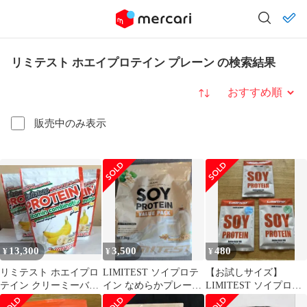
リミテスト ホエイプロテイン プレーン の検索結果
並び替え
販売中のみ表示
13,300
3,500
480
¥
¥
¥
リミテスト ホエイプロ
LIMITEST ソイプロテ
【お試しサイズ】
テイン クリーミーバナ
イン なめらかプレーン
LIMITEST ソイプロテ
ナラテ 1kg×3袋
3kg
イン