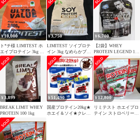
10,000
3,750
6,700
¥
¥
¥
ト*チ様 LIMITEST ホ
LIMITEST ソイプロテ
【2袋】WHEY
エイプロテイン 3kg 無
イン 3kg なめらかプレ
PROTEIN LEGEND 1kg
添加 プレーン 2027
ーン
ミルク味
3,899
51,490
12,800
¥
¥
¥
BREAK LIMIT WHEY
国産プロテイン20kg★
リミテスト ホエイプロ
PROTEIN 100 1kg
ホエイ＆ソイ★クレア
テイン ストロベリー&
チン配合★マイプロテ
ココナッツミルク
ック チョコ味R
1kg×3袋