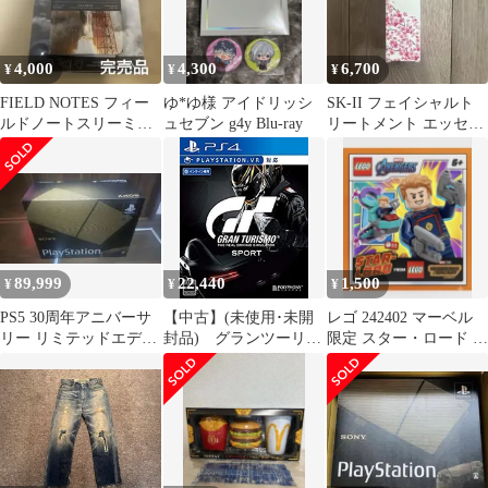
4,000
4,300
6,700
¥
¥
¥
FIELD NOTES フィー
ゆ*ゆ様 アイドリッシ
SK-II フェイシャルト
ルドノートスリーミッ
ュセブン g4y Blu-ray
リートメント エッセン
ションズ
ス桜デザイン限定ボト
ル
89,999
22,440
1,500
¥
¥
¥
PS5 30周年アニバーサ
【中古】(未使用･未開
レゴ 242402 マーベル
リー リミテッドエディ
封品) グランツーリス
限定 スター・ロード 紙
ション 特別セット 本体
モSPORT リミテッドエ
パック
新品
ディション 【早期購入
特典】ボーナスカーパ
ック (3台) DLCコード
封入 - PS4 0pbj0lf