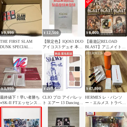
存袋・付属品
ド 公式
（初回生産限定盤）
9,999
12,500
8,000
¥
¥
¥
THE FIRST SLAM
【限定色】IQOS3 DUO
【最遊記RELOAD
DUNK SPECIAL
アイコス3 デュオ 本体
BLAST】アニメイト限
LIMITED EDIT
ムーンシルバー
定版コミック全3巻＋特
典冊子&CD
3,999
499
47,800
¥
¥
¥
最終値下！早い者勝ち
CLIO プロ アイパレッ
HERMES レ・パンソ
⭐︎SK-II FTエッセンス
ト エアー 13 Dancing
ー・エルメス トラベル
チェンジデスティニー
Smoky 限定
ブラシセット《レ・ヴ
セット
ォヤジャー》