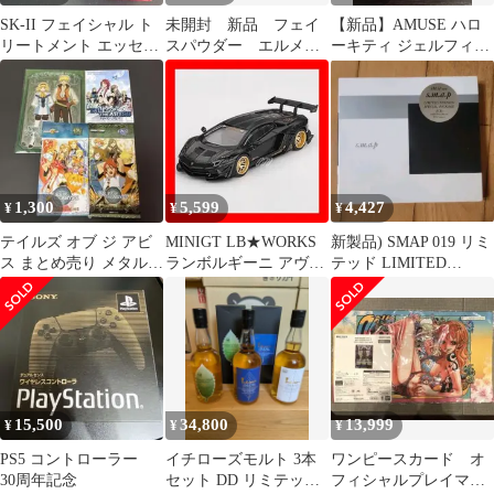
SK-II フェイシャル ト
未開封 新品 フェイ
【新品】AMUSE ハロ
リートメント エッセン
スパウダー エルメス
ーキティ ジェルフィッ
ス スプリング・レッド
《24 フォーブル》、フ
トティント 11アメジス
ェイス＆アイ
トローズ
1,300
5,599
4,427
¥
¥
¥
テイルズ オブ ジ アビ
MINIGT LB★WORKS
新製品) SMAP 019 リミ
ス まとめ売り メタルポ
ランボルギーニ アヴェ
テッド LIMITED
ストカード トレーディ
ンタドール マットブラ
EDITION エディション
ングカード
ック
スペシャル パッケージ
ー 2CD
15,500
34,800
13,999
¥
¥
¥
PS5 コントローラー
イチローズモルト 3本
ワンピースカード オ
30周年記念
セット DD リミテッド
フィシャルプレイマッ