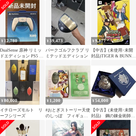
ホワイトラベル
ト ナミ プロモ ウ
ソップ
12,780
39,473
9,177
¥
¥
¥
DualSense 原神 リミッ
パークゴルフクラブ リ
【中古】(未使用･未開
ドエディション PS5 コ
ミテッドエディション
封品)TIGER & BUNNY
ントローラー
~HERO'S DAY~
LIMITED EDITION -
PSP
80,000
1,200
54,000
¥
¥
¥
イチローズモルト リ
#おとぎストーリー天使
【中古】(未使用･未開
ーフシリーズ
のしっぽ フィギュ
封品) 鋼の錬金術師展
ア カエルのルル キ
会場限定 エドの銀時計
ツネのアカネ 733
LIMITED EDITION
wyeba8q