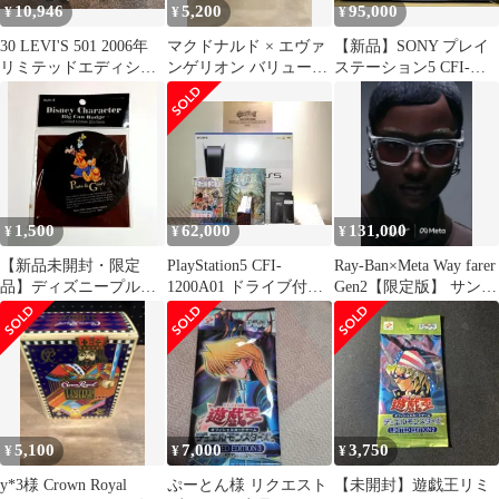
10,946
5,200
95,000
¥
¥
¥
30 LEVI'S 501 2006年
マクドナルド × エヴァ
【新品】SONY プレイ
リミテッドエディショ
ンゲリオン バリューメ
ステーション5 CFI-
ン
ニューセット
2000 B30 30周年記念版
1,500
62,000
131,000
¥
¥
¥
【新品未開封・限定
PlayStation5 CFI-
Ray-Ban×Meta Way farer
品】ディズニープルー
1200A01 ドライブ付＋
Gen2【限定版】 サング
トグーフィー ビッグ缶
ソフト+２GSSD
ラス
バッジ2000個限定
5,100
7,000
3,750
¥
¥
¥
y*3様 Crown Royal
ぷーとん様 リクエスト
【未開封】遊戯王リミ