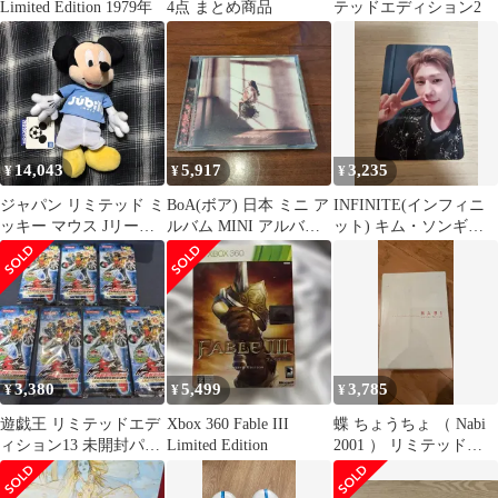
Limited Edition 1979年
4点 まとめ商品
テッドエディション2
14,043
5,917
3,235
¥
¥
¥
ジャパン リミテッド ミ
BoA(ボア) 日本 ミニ ア
INFINITE(インフィニ
ッキー マウス Jリーグ
ルバム MINI アルバム
ット) キム・ソンギュ
エディション ぬいぐる
BoA Unchained CD チェ
(KIM SUNGKYU) リミ
み
アマンズ・リミテッ
テッド EDITION エデ
ド・エディション 開封
ィション アンコールコ
ンサート トレカ
3,380
5,499
3,785
¥
¥
¥
遊戯王 リミテッドエデ
Xbox 360 Fable III
蝶 ちょうちょ （ Nabi
ィション13 未開封パッ
Limited Edition
2001 ） リミテッド
ク セット販売
LIMITED EDITION エ
ディション Limited