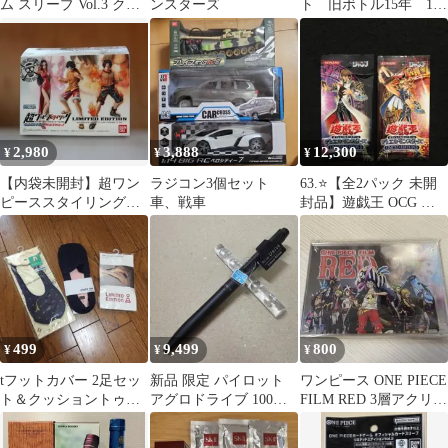
ム スリーブ Vol.3 クロ
ンスターズ
ト 旧ボトル15年 13
コダイル 新品未開封
年 12年 11年 10
年 未開封
2,980
3,888
12,300
¥
¥
¥
【内袋未開封】超ワン
ラジコン3個セット
63.⭐️【全2パック 未開
ピーススタイリング
車、戦車
封品】遊戯王 OCG リ
MARINE FORD 限定3
ミテッドエディション5
体セット
海馬
499
9,499
800
¥
¥
¥
tフットカバー 2足セッ
新品 限定 パイロット
ワンピース ONE PIECE
ト＆クッショントゥー
アグロドライブ 100周
FILM RED 3層アクリル
カバー
年 リミテッドエディシ
ボード 新品未開封
ョン 黒