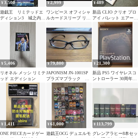
3,500
2,999
489
¥
¥
¥
遊戯王 リミテッドエ
ワンピース オフィシャ
新品 CLIO クリオ プロ
ディション3 城之内
ルカードスリーブ リミ
アイ パレット エアー
未開封パック
テッド vol.6 ナミ 2個
13 ダンシングスモーキ
ー
5,406
79,800
21,300
¥
¥
¥
リオネル メッシ リミテ
JAPONISM JN-1001SP
新品 PS5 ワイヤレスコ
ッド エディション
プラズマブラック 限
ントローラー 30周年
定モデル 付属品有
(CFI-ZCT1J30)
1,411
61,000
113,799
¥
¥
¥
ONE PIECEカードゲー
遊戯王OCG デュエルモ
グレンアラヒー8本セッ