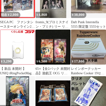
2,000
4,860
38,000
現在 ¥
¥
¥
SEGA PC ファンタシ
fromis_9(プロミスナイ
Daft Punk Interstella
ースターオンライン2
ン・プミナ) リー リミ
5555 限定盤 5555セット
ニュージェネシス 3本
テッド テレカ はがき
まとめ売り
セット+トレカ
3,290
6,500
17,000
¥
¥
¥
【 新品 未開封 】
65⭐️【全2パック 未開封
レインボークッカー
UNIQ iRingPocketMag
品】遊戯王 OCG リミ
Rainbow Cooker 19セン
LimitedEdition ホワイト
テッドエディション4
チ 片手鍋
UMS-IR03PKMGLEPW
マリク
未使用 送料無料