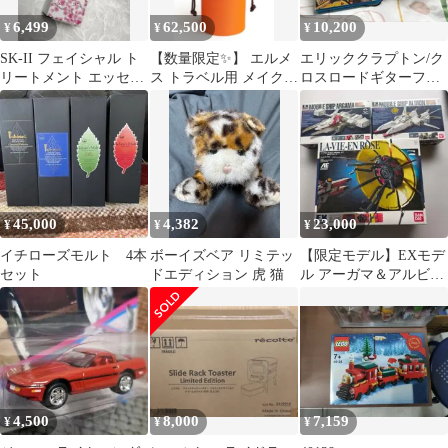
6,499
62,500
10,200
¥
¥
¥
SK-II フェイシャル ト
【数量限定✨】 エルメ
エリッククラプトン/ク
リートメント エッセン
ス トラベル用 メイクブ
ロスロードギターフェ
ス 桜75ml
ラシセット
ス 2010 フィギュアBlu-
ray
45,000
4,382
23,000
¥
¥
¥
イチローズモルト 4本
ボーイズベア リミテッ
【限定モデル】EXモデ
セット
ドエディション 虎 猫
ル アーガマ＆アルビオ
ン(メッキ仕様)＋ラビ
アンローズ
4,500
8,000
7,159
¥
¥
¥