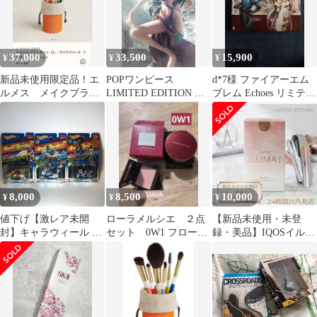
37,000
33,500
15,900
¥
¥
¥
新品未使用限定品！エ
POPワンピース
d*7様 ファイアーエム
ルメス メイクブラシ
LIMITED EDITION ボ
ブレム Echoes リミテッ
セット
ア・ハンコック 3D2Y
ドエディション
8,000
8,500
10,000
¥
¥
¥
値下げ【激レア未開
ローラメルシエ ２点
【新品未使用・未登
封】キャラウィール キ
セット 0W1 フローレ
録・美品】IQOSイルマ
カイダー/ハカイダー 3
ス ルミエール クッ
i ミネラ 限定モデル
種セット！
ション
24h以内発送