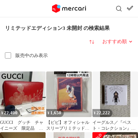
リミテッドエディション3 未開封 の検索結果
並び替え
販売中のみ表示
22,400
1,650
22,222
¥
¥
¥
GUCCI グッチ チャ
【ビビ】オフィシャル
イーグルス／『ベス
イニーズ 限定品 ラ
スリーブリミテッドエ
ト・コレクション』Ｃ
ウンドファスナー 保
ディション ワンピカー
Ｄ２枚＋ＤＶＤ１枚