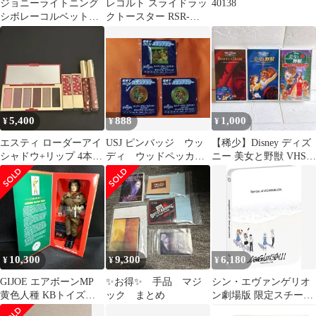
ジョニーライトニング
レコルト スライドラッ
40138
シボレーコルベット
クトースター RSR-
C4 '80s Muscle
2LE(W)
5,400
888
1,000
¥
¥
¥
エスティ ローダーアイ
USJ ピンバッジ ウッ
【稀少】Disney ディズ
シャドウ+リップ 4本セ
ディ ウッドペッカ
ニー 美女と野獣 VHS
ットクリスマスコフレ
ー JR スタンプ ラ
ビデオテープ 3本 セッ
2023
リー ユニバ
ト
10,300
9,300
6,180
¥
¥
¥
GIJOE エアボーンMP
✨お得✨ 手品 マジ
シン・エヴァンゲリオ
黄色人種 KBトイズ限
ック まとめ
ン劇場版 限定スチール
定
ブック仕様 未開封輸