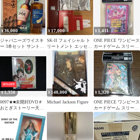
36,000
17,000
1,411
¥
¥
¥
ジャパニーズウイスキ
SK-II フェイシャル ト
ONE PIECE ワンピース
ー 3本セット サントリ
リートメント エッセン
カードゲーム スリーブ
ー山崎
ス 230ml おまけつき
シャーロット・リンリ
ン
10%OFF
1,350
148,000
1,320
¥
¥
¥
0097★■未開封DVD＃
Michael Jackson Figure
ONE PIECE ワンピース
おとぎストーリー天使
カードゲーム スリーブ
のしっぽ スペシャルリ
Vol.3 ロブ・ルッチ
ミテッドエディション
DVD 3 ※ワケ有