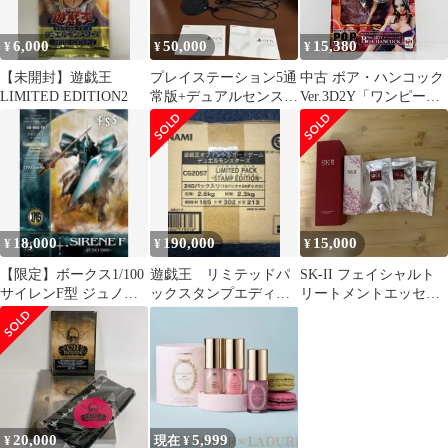
6,000
50,000
15,380
¥
¥
¥
【未開封】遊戯王
プレイステーション5通
中古 ボア・ハンコック
LIMITED EDITION2
常版+デュアルセンス
Ver.3D2Y「ワンピー
30thリミテッドエディ
ス」
ション
1/8P.O.P”LIMITEDEDIT
ION”プレミアムバンダ
イ＆オンラインショッ
プ限定
18,000
190,000
15,000
¥
¥
¥
【限定】ボークス1/100
遊戯王 リミテッドパ
SK-II フェイシャルト
サイレンF型 ジュノー
ックスタンプエディシ
リートメントエッセン
2989ラルゴ・ケンタウ
ョン カートン 新品
ス 桜 リミテッド
リ
未開封
20,000
5,999
¥
現在 ¥