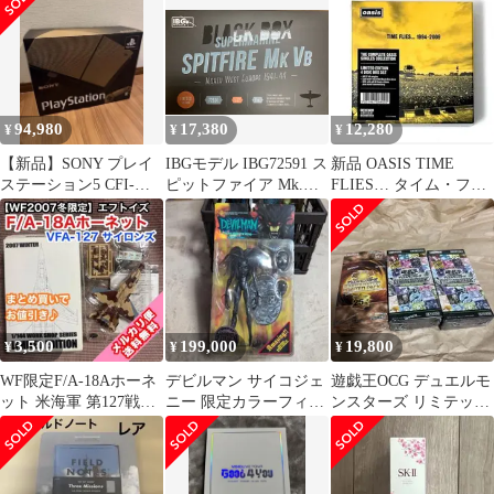
入盤Blu-ray
94,980
17,380
12,280
¥
¥
¥
【新品】SONY プレイ
IBGモデル IBG72591 ス
新品 OASIS TIME
ステーション5 CFI-
ピットファイア Mk.Vb
FLIES… タイム・フラ
2000 B30 30周年記念版
"北西ヨーロッパ" ブラ
イズ 1994-2009
ックボックス デュアル
コンボ リミテッドエデ
ィション 1/72スケール
プラモデル!
3,500
199,000
19,800
¥
¥
¥
WF限定F/A-18Aホーネ
デビルマン サイコジェ
遊戯王OCG デュエルモ
ット 米海軍 第127戦闘
ニー 限定カラーフィギ
ンスターズ リミテッド
攻撃飛行隊 アグレッサ
ュア 永井豪 未開封 新
パック
ー
品 稀少価値