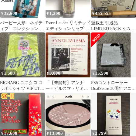
32,600
1,200
455,555
¥
¥
¥
バービー人形 ネイテ
Estee Lauder リミテッド
遊戯王 引退品
ィブ コレクション
エディションリップ オ
LIMITED PACK STAM
リミテッドエディショ
イル グラッセ
EDITION など
ン Barbie
1,500
3,000
15,500
¥
¥
¥
BIGBANG ユニクロ コ
「【未開封】アンナ
PS5コントローラー
ラボ Tシャツ VIP UT
ー・ビルスマ・リミテ
DualSense 30周年アニバ
限定品 BB 黄色
ッド・エディション 70
ーサリー
歳記念 Sony Classical名
演集 11CD」 Anner
Bylsma Sony Classical
2004年 ☆CD/クラシッ
ク/チェロ/アンナー・
QR5I5V ccB121nm51
17,600
13,000
2,799
¥
¥
¥