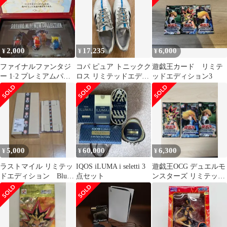
Edition DVD
2,000
17,235
6,000
¥
¥
¥
ファイナルファンタジ
コパ ピュア トニックク
遊戯王カード リミテ
ー 1·2 プレミアムパッ
ロス リミテッドエディ
ッドエディション3
ケージ フィギュアのみ
ション 275
5,000
60,000
6,300
¥
¥
¥
ラストマイル リミテッ
IQOS iLUMA i seletti 3
遊戯王OCG デュエルモ
ドエディション Blu-
点セット
ンスターズ リミテッド
ray
エディション3