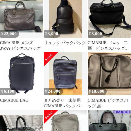
ラウン
22,000
3,000
8,000
¥
¥
¥
CIMA BUE メンズ
リュック バックパック
CIMABUE 2way 二
3WAY ビジネスバッグ
層 ビジネスバッグ
ブリーフケース レザ
ー ●美品●
6,100
24,000
18,000
¥
¥
¥
CIMABUE BAG
まとめ売り 未使用
CIMABUE ビジネスバ
CIMABUE バックパッ
ッグ 黒
ク トートバッグ