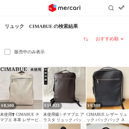
リュック CIMABUE の検索結果
並び替え
販売中のみ表示
8,500
14,923
9,800
¥
¥
¥
未使用❣️ CIMABUE チ
未使用級✨チマブエ ア
CIMABUE レザー リュ
マブエ 本革 レザービジ
ラスタ リュック バック
ック バックパック ネイ
ネスリュックA4可 PC
パック メンズ ダークブ
ビー