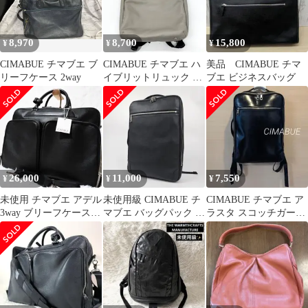
8,970
8,700
15,800
¥
¥
¥
CIMABUE チマブエ ブ
CIMABUE チマブエ ハ
美品 CIMABUE チマ
リーフケース 2way
イブリットリュック バ
ブエ ビジネスバッグ
ックパック A4可 ビジ
ネスリュック レザー デ
イバッグ カジュアル メ
ンズ ベージュ 鞄
B14636◆
26,000
11,000
7,550
¥
¥
¥
未使用 チマブエ アデル
未使用級 CIMABUE チ
CIMABUE チマブエ ア
3way ブリーフケース
マブエ バッグパック ビ
ラスタ スコッチガード
ビジネスバッグ ブラッ
ジネスリュック A4 PC
オールレザーリュック
ク
美品