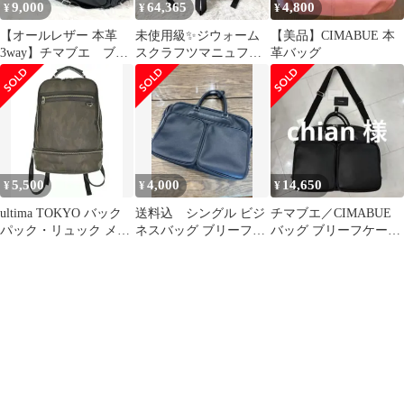
9,000
64,365
4,800
¥
¥
¥
【オールレザー 本革
未使用級✨ジウォーム
【美品】CIMABUE 本
3way】チマブエ ブリ
スクラフツマニュファ
革バッグ
ーフケース シボ 大
クチャー レザー リ
容量 リュック
ュック 馬革 黒
5,500
4,000
14,650
¥
¥
¥
ultima TOKYO バック
送料込 シングル ビジ
チマブエ／CIMABUE
パック・リュック メン
ネスバッグ ブリーフケ
バッグ ブリーフケース
ズ 【古着】【中古】
ース CIMABUE
ビジネスバッグ
【送料無料】