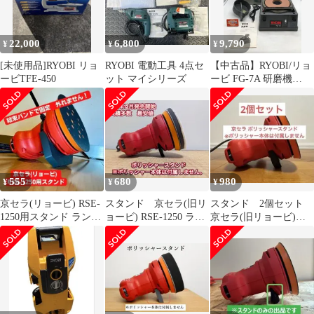
22,000
6,800
9,790
¥
¥
¥
[未使用品]RYOBI リョ
RYOBI 電動工具 4点セ
【中古品】RYOBI/リョ
ービTFE-450
ット マイシリーズ
ービ FG-7A 研磨機
[IT_SGLLW][岡岩]
[M05]
555
680
980
¥
¥
¥
京セラ(リョービ) RSE-
スタンド 京セラ(旧リ
スタンド 2個セット
1250用スタンド ランダ
ョービ) RSE-1250 ラン
京セラ(旧リョービ)
ムオービットサンダ用
ダムオービットサンダ
RSE-1250 オービットサ
用
ンダ用