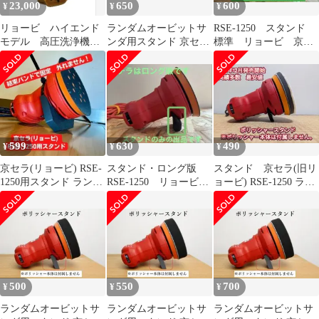
23,000
650
600
¥
¥
¥
リョービ ハイエンド
ランダムオービットサ
RSE-1250 スタンド
モデル 高圧洗浄機
ンダ用スタンド 京セラ
標準 リョービ 京セ
完品 未使用品あり
(旧リョービ) RSE-1250
ラ ポリッシャー サン
ダー
599
630
490
¥
¥
¥
京セラ(リョービ) RSE-
スタンド・ロング版
スタンド 京セラ(旧リ
1250用スタンド ランダ
RSE-1250 リョービ
ョービ) RSE-1250 ラン
ムオービットサンダ用
京セラ ランダムオー
ダムオービットサンダ
ビットサンダ
用
500
550
700
¥
¥
¥
ランダムオービットサ
ランダムオービットサ
ランダムオービットサ