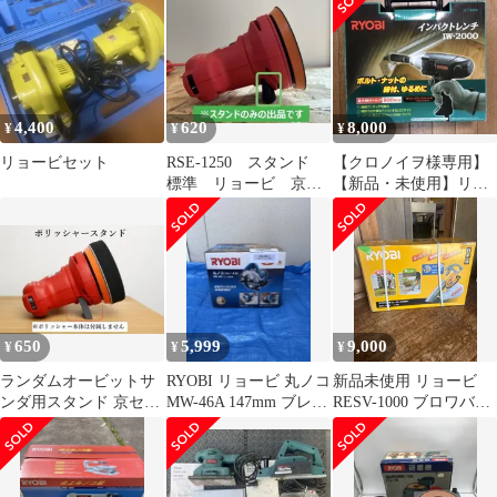
用
4,400
620
8,000
¥
¥
¥
リョービセット
RSE-1250 スタンド
【クロノイヲ様専用】
標準 リョービ 京セ
【新品・未使用】リョ
ラ ポリッシャー サン
ービ RYOBI IW-2000
ダー
650
5,999
9,000
¥
¥
¥
ランダムオービットサ
RYOBI リョービ 丸ノコ
新品未使用 リョービ
ンダ用スタンド 京セラ
MW-46A 147mm ブレー
RESV-1000 ブロワバキ
(旧リョービ) RSE-1250
キ付 電動丸ノコ
ューム 粉砕機能付き