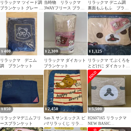
リラックマ ツイード調
当時物 リラックマ
リラックマ デニム調
ブランケット グレー 未
3WAYフリース ブラン
裏面もふもふ ブラン
開封未使用品 2018年製
ケット ポンチョ クッシ
ケット 厚手
ョン
400
2,300
1,125
¥
¥
¥
リラックマ デニム
リラックマ ダイカット
リラックマ てぶくろを
調 ブランケット
ブランケット
とどけに ダイカットブ
ランケット
850
2,450
5,500
¥
¥
¥
リラックマデニムフリ
San-X サンエックス ビ
H2607165 リラックマ
ースブランケット
バ!リラッくじ リラッ
NEW BASIC
クマ マット ラグ【平成
RILAKKUMA ビッグダ