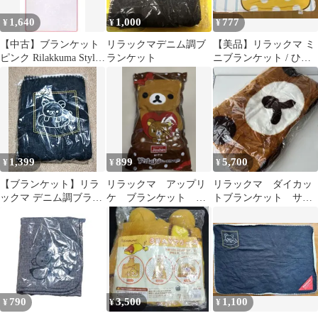
1,640
1,000
777
¥
¥
¥
【中古】ブランケット
リラックマデニム調ブ
【美品】リラックマ ミ
ピンク Rilakkuma Style
ランケット
ニブランケット / ひざ
ふわふわエンボスブラ
掛け（ボーダー×ドッ
ンケット 「リラック
ト）
マ」
1,399
899
5,700
¥
¥
¥
【ブランケット】リラ
リラックマ アップリ
リラックマ ダイカッ
ックマ デニム調ブラン
ケ ブランケット ネ
トブランケット サン
ケット 約600x900mm★
ックウォーマー付き
エックス
790
3,500
1,100
¥
¥
¥