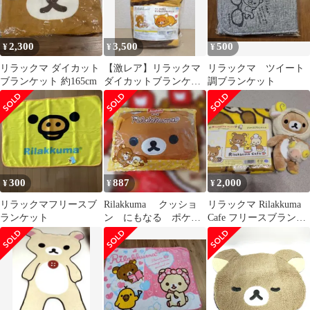
2,300
3,500
500
¥
¥
¥
リラックマ ダイカット
【激レア】リラックマ
リラックマ ツイート
ブランケット 約165cm
ダイカットブランケッ
調ブランケット
ト 165cm 2015年
300
887
2,000
¥
¥
¥
リラックマフリースブ
Rilakkuma クッショ
リラックマ Rilakkuma
ランケット
ン にもなる ポケッ
Cafe フリースブランケ
ト ブランケット
ット ぬいぐるみセット