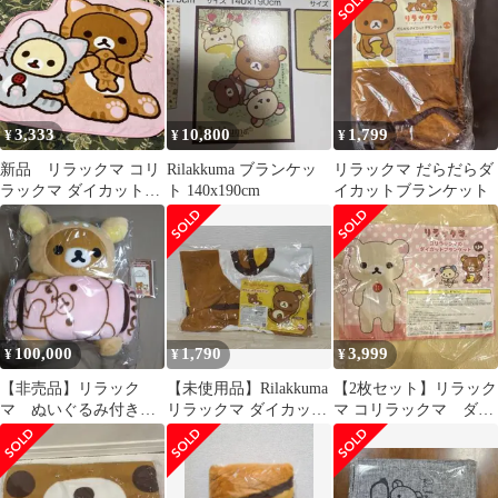
女児】
イカットラグ
3,333
10,800
1,799
¥
¥
¥
新品 リラックマ コリ
Rilakkuma ブランケッ
リラックマ だらだらダ
ラックマ ダイカットブ
ト 140x190cm
イカットブランケット
ランケット 膝掛け
SEGA 非売品
100,000
1,790
3,999
¥
¥
¥
【非売品】リラック
【未使用品】Rilakkuma
【2枚セット】リラック
マ ぬいぐるみ付きブ
リラックマ ダイカット
マ コリラックマ ダイ
ランケット ローソ
タオルケット 当時物
カット ブランケット
ン icカードステッカ
ー