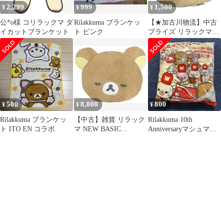
2,299
999
1,500
¥
¥
¥
公*o様 コリラックマ ダ
Rilakkuma ブランケッ
【★加古川物流】中古
イカットブランケット
ト ピンク
プライズ リラックマ
NEW BASIC
RILAKKUMA ビッグダ
イカットラグ 全長約
105cm 【722】
500
8,800
800
¥
¥
¥
Rilakkuma ブランケッ
【中古】雑貨 リラック
Rilakkuma 10th
ト ITO EN コラボ
マ NEW BASIC
Anniversaryマシュマロ
RILAKKUMA ビッグダ
タッチブランケット
イカットラグ 「リラッ
クマ」