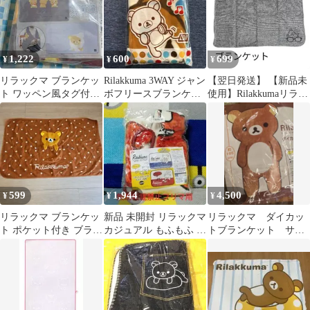
1,222
600
699
¥
¥
¥
リラックマ ブランケッ
Rilakkuma 3WAY ジャン
【翌日発送】 【新品未
ト ワッペン風タグ付き
ボフリースブランケッ
使用】Rilakkumaリラッ
もこもこブランケット
ト
クマ ツイード調ブラン
ケット
599
1,944
4,500
¥
¥
¥
リラックマ ブランケッ
新品 未開封 リラックマ
リラックマ ダイカッ
ト ポケット付き ブラウ
カジュアル もふもふ 毛
トブランケット サン
ン
布 ブランケット
エックス 平成レトロ