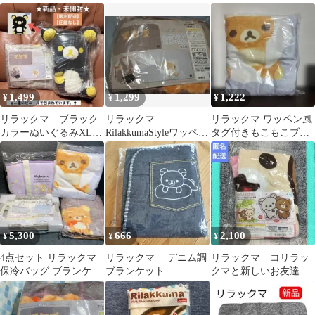
きもこもこブランケッ
もこブランケット
きもこもこブランケッ
ト
ト
1,499
1,299
1,222
¥
¥
¥
リラックマ ブラック
リラックマ
リラックマ ワッペン風
カラーぬいぐるみXL、
RilakkumaStyleワッペン
タグ付きもこもこブラ
ワッペン風タグ付きも
風タグもこもこブラン
ンケット ②
こもこブランケット
ケット１２０㌢
5,300
666
2,100
¥
¥
¥
4点セット リラックマ
リラックマ デニム調
リラックマ コリラッ
保冷バッグ ブランケッ
ブランケット
クマと新しいお友達
ト ひざ掛け 折りたたみ
ダイカットブランケッ
バスケット
ト