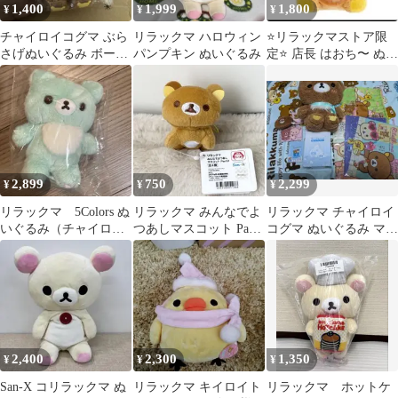
1,400
1,999
1,800
¥
¥
¥
チャイロイコグマ ぶら
リラックマ ハロウィン
⭐️リラックマストア限
さげぬいぐるみ ボール
パンプキン ぬいぐるみ
定⭐️ 店長 はおち〜 ぬい
チェーン リラックマ
ぐるみ マスコット
2,899
750
2,299
¥
¥
¥
リラックマ 5Colors ぬ
リラックマ みんなでよ
リラックマ チャイロイ
いぐるみ（チャイロイ
つあしマスコット Part2
コグマ ぬいぐるみ マス
コグマ・だいすきな森
リラックマ
コット その他グッズ ま
のお友達）
とめ売り
2,400
2,300
1,350
¥
¥
¥
San-X コリラックマ ぬ
リラックマ キイロイト
リラックマ ホットケ