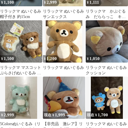
1,100
2,999
1,111
¥
¥
¥
リラックマ ぬいぐるみ
リラックマ ぬいぐるみ
リラックマ かぷぐる
帽子付き 約15cm
サンエックス
み だららっこ キイ
ロイトリ 貝 サンエ
ックス ガチャ
1,500
1,200
1,050
¥
¥
¥
リラックマ マスコット
リラックマ ぬいぐるみ
リラックマ ぬいぐるみ
ぶらさげぬいぐるみ キ
クッション
ーホルダー セット
2,999
1,999
1,700
¥
現在 ¥
現在 ¥
5Colorsぬいぐるみ（リ
【非売品 激レア】リ
リラックマ ぬいぐるみ