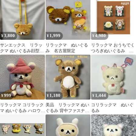
びキャンプ くるま
3,800
1,999
4,980
¥
¥
¥
サンエックス リラッ
リラックマ ぬいぐる
リラックマ おうちでく
クマ ぬいぐるみ顔型ポ
み 名古屋限定
つろぎぬいぐるみ 全4
シェットポーチ 2005
種類セット プライズ
年製
999
1,180
1,444
¥
¥
¥
リラックマ コリラック
美品 リラックマ ぬい
コリラックマ ぬいぐ
マ ぬいぐるみ ハロウィ
ぐるみ 背中ファスナー
るみ
ン 魔法使い 魔女 平成
付きサンエックス
レトロ