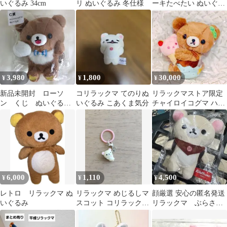
いぐるみ 34cm
リ ぬいぐるみ 冬仕様
ーキたべたい ぬいぐる
み コリラックマ
3,980
1,800
30,000
¥
¥
¥
新品未開封 ローソ
コリラックマ てのりぬ
リラックマストア限定
ン くじ ぬいぐる
いぐるみ こあくま気分
チャイロイコグマ ハッ
み リラックマ チャ
ピーアイスクリーム ぬ
イロイコグマ ｃ賞
いぐるみ
6,000
1,110
4,500
¥
¥
¥
レトロ リラックマ ぬ
リラックマ めじるしマ
顔厳選 安心の匿名発送
いぐるみ
スコット コリラックマ
リラックマ ぶらさげ
ねころび
ぬいぐるみ コールマ
ン×コリラックマ