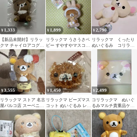
1,333
1,899
2,790
¥
¥
¥
【新品未開封】リラッ
リラックマ うさうさベ
リラックマ くったり
クマ チャイロアコグマ
ビー すやすやマスコッ
ぬいぐるみ コリラッ
マスコット ぬいぐるみ
トキーチェーン チャ
クマ 平成レトロ タ
イロイコグマ
グ付 2004
3,555
1,450
2,499
¥
¥
¥
リラックマ ストア 名古
リラックマ ビーズマス
コリラックマ ぬいぐ
屋パルコ店 スーベニア
コット ぬいぐるみ レ
るみマルチ貴重品ケー
ぶらさげ ぬいぐるみ
ア 希少品
ス コリラックマ 新
品未開封