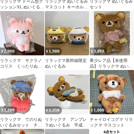
リラックマ ドーム型ク
リラックマ ぬいぐるみ
リラックマ ぬいぐるみ
ッションXL ぬいぐるみ
マスコット キーホルダ
セット
プレミアム コリラック
ー
マ
2,900
1,900
3,888
¥
¥
¥
リラックマ サクラノ
リラックマ新幹線限定
希少レア品【未使用
コリス くったりぬい
ぬいぐるみ
品】リラックマ ぬいぐ
ぐるみS
るみ
3,880
1,350
1,000
¥
¥
¥
リラックマ てのりぬ
リラックマ アンブレ
チャイロイコグマ リラ
いぐるみセット チャ
ラぬいぐるみ 平成レ
ックマ マスコット
イロイコグマ こもれ
トロ 2008年