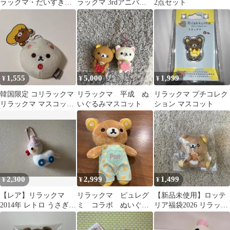
ラックマ・だいすきな
ラックマ 3rdアニバー
2点セット
森のお友達）ミントグ
サリー ぬいぐるみ
リーン
1,555
5,000
1,999
¥
¥
¥
韓国限定 コリラックマ
リラックマ 平成 ぬ
リラックマ プチコレク
リラックマ マスコット
いぐるみマスコット
ション マスコット
ミラー ぬいぐるみ
2,300
2,999
1,499
¥
¥
¥
【レア】リラックマ
リラックマ ピュレグ
【新品未使用】ロッテ
2014年 レトロ うさぎと
ミ コラボ ぬいぐる
リア福袋2026 リラック
あそぼ マスコットキー
み
マ ぬいぐるみ マスコッ
ホルダー♡
ト