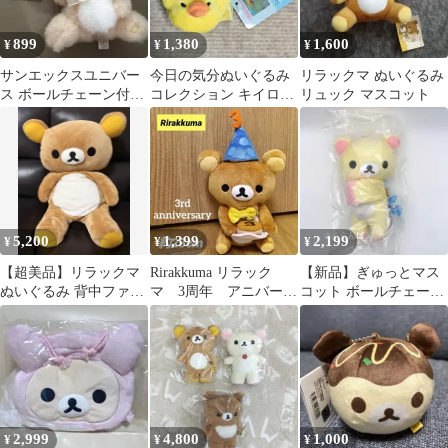
899
1,380
1,600
¥
¥
¥
サンエックスユニバー
今日の気分ぬいぐるみ
リラックマ ぬいぐるみ
ス ボールチェーン付き
コレクション キイロイ
リュック マスコット
キャンディボア ぬいぐ
トリ リラックマ
るみ リラックマ
5,200
1,399
2,199
¥
¥
¥
【超美品】リラックマ
Rirakkuma リラック
【新品】ぎゅっとマス
ぬいぐるみ 背中ファス
マ 3周年 アニバーサ
コット ボールチェーン
ナー付き 平成 Lサイ
リー ぬいぐるみ マ
リラックマ ギュッとマ
ズ
スコット
スコット
2,999
4,800
1,000
¥
¥
¥