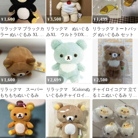
1,600
3,500
1,499
¥
¥
¥
リラックマ ブラックカ
リラックマ ぬいぐる
リラックマ トートバッ
ラー ぬいぐるみ XL プ
みXL ウルトラDX
グ ぬいぐるみ セット
レミアム
コリラックマ
1,600
2,699
2,500
¥
¥
¥
リラックマ スーパー
リラックマ 5Colorsぬ
チャイロイコグマ 立て
もちもちぬいぐるみ
いぐるみチャイロイコ
るミニぬいぐるみ リラ
グマ だいすきな森のお
ックマ
友達