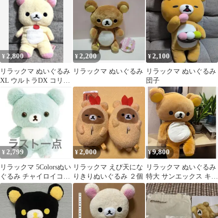
2,800
2,200
2,100
¥
¥
¥
リラックマ ぬいぐるみ
リラックマ ぬいぐるみ
リラックマ ぬいぐるみ
XL ウルトラDX コリラ
団子
ックマ ④
2,799
2,000
9,800
¥
¥
¥
リラックマ 5Colorsぬい
リラックマ えび天にな
リラックマ ぬいぐるみ
ぐるみ チャイロイコグ
りきりぬいぐるみ ２個
特大 サンエックス キャ
マ 10周年
ラクター グッズ