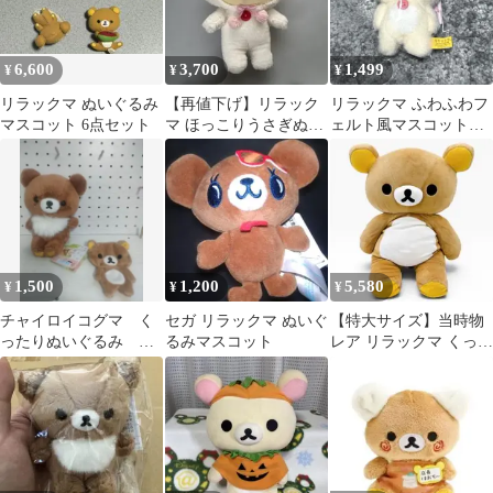
6,600
3,700
1,499
¥
¥
¥
リラックマ ぬいぐるみ
【再値下げ】リラック
リラックマ ふわふわフ
マスコット 6点セット
マ ほっこりうさぎぬい
ェルト風マスコットキ
ぐるみXL
ーチェーン コリラック
マ
1,500
1,200
5,580
¥
¥
¥
チャイロイコグマ く
セガ リラックマ ぬいぐ
【特大サイズ】当時物
ったりぬいぐるみ リ
るみマスコット
レア リラックマ くった
ラックマ ポーチ
りぬいぐるみ BIG サン
エックス