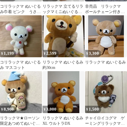
コリラックマ ぬいぐる
リラックマ 立てるリラ
非売品 リラックマ
み巾着 ピンク うさ
ックマミニぬいぐるみ3
ボールチェーン付きた
ぎ リラックマ サン
点セット
こやきぬいぐるみ コリ
エックス
ラックマ タグ付き
1,199
2,599
3,300
¥
¥
¥
コリラックマ ぬいぐる
リラックマ ぬいぐるみ
リラックマ ぬいぐるみ
み マスコット
約30cm
8,900
3,000
1,500
¥
¥
¥
リラックマ★ローソン
リラックマ ぬいぐるみ
チャイロイコグマ ゲ
限定あつめてぬいぐる
XL ウルトラDX
ーミングリラックマ