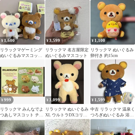
み★ローソン×リラック
リラノワ ぶらさげぬ
マコラボ★2009
いぐるみ
1,600
3,599
1,100
¥
¥
¥
リラックマゲーミング
リラックマ 名古屋限定
リラックマ ぬいぐるみ
ぬいぐるみマスコット2
ぬいぐるみマスコット
卵付き 約15cm
種セット
999
3,099
1,599
¥
¥
¥
リラックマ みんなでよ
リラックマ ぬいぐるみ
中古 リラックマ 温泉く
つあしマスコット チャ
XL ウルトラDXコリラ
つろぎぬいぐるみ 浴衣
イロイコグマ
ックマ
温泉 San-X サンエック
ス