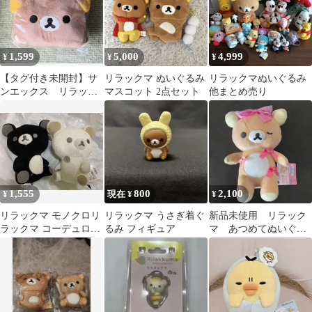
1,599
5,000
4,999
¥
¥
¥
【タグ付き未開封】サ
リラックマ ぬいぐるみ
リラックマぬいぐるみ
ンエックス リラック
マスコット 2点セット
他まとめ売り
マ ぬいぐるみパスケー
ス 定期入れ
1,555
800
2,100
¥
現在 ¥
¥
リラックマ モノクロリ
リラックマ うさぎ着ぐ
新品未使用 リラック
ラックマ コーデュロイ
るみ フィギュア
マ あつめてぬいぐる
ぬいぐるみ 2種
み サンエックス