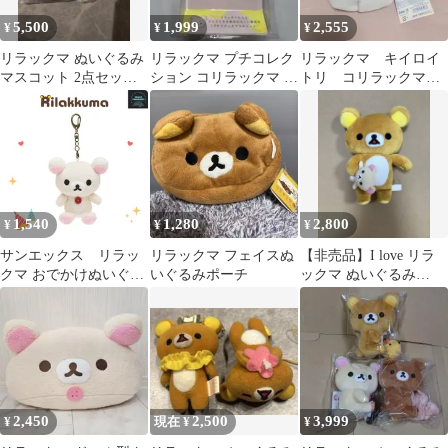
5,500
1,999
2,555
¥
¥
¥
リラックマ ぬいぐるみ
リラックマ プチコレク
リラックマ キイロイ
マスコット 2点セット
ション コリラックマ 蜂
トリ コリラックマ
未開封
マスコット
おやすみなさいぬいぐ
るみ
1,540
1,280
2,800
¥
¥
¥
サンエックス リラッ
リラックマ フェイスぬ
【非売品】I love リラ
クマ おでかけぬいぐる
いぐるみポーチ
ックマ ぬいぐるみ
みキーホルダー（コリ
Part2 2011年
ラックマ）
2,450
2,500
3,999
¥
現在 ¥
¥