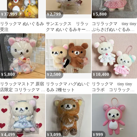
37,999
2,799
5,800
¥
¥
¥
リラックマ ぬいぐるみ
サンエックス リラッ
コリラックマ tiny tiny
受注
クマ ぬいぐるみキーチ
ぶらさげぬいぐるみ
ェーン くったりマス
ピンク
コット
5,800
2,500
10,400
¥
¥
¥
リラックマストア 原宿
リラックマ ハグぬいぐ
リラックマ tiny tiny
店限定 コリラックマ あ
るみ 2種セット
コラボ コリラック
つめてぬいぐるみ
マ ぬいぐるみチャー
ムセット
4,499
3,099
999
¥
¥
¥