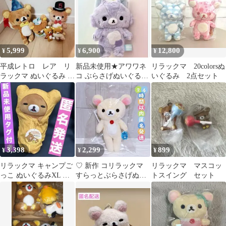
5,999
6,900
12,800
¥
¥
¥
平成レトロ レア リ
新品未使用★アワワネ
リラックマ 20colorsぬ
ラックマ ぬいぐるみ マ
コ ぶらさげぬいぐるみ
いぐるみ 2点セット
スコット 5点セット
リラックマ stay with me
希少
3,398
2,299
899
¥
¥
¥
リラックマ キャンプご
♡ 新作 コリラックマ
リラックマ マスコッ
っこ ぬいぐるみXL 寝
すらっとぶらさげぬい
トスイング セット
袋 2010年
ぐるみ リラックマラボ
脚長 足長