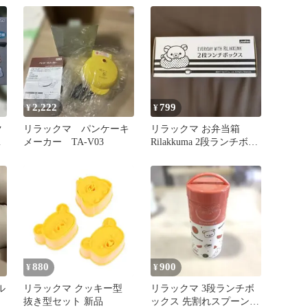
2,222
799
¥
¥
ク
リラックマ パンケーキ
リラックマ お弁当箱
m
メーカー TA-V03
Rilakkuma 2段ランチボッ
クス プレゼント
880
900
¥
¥
ル
リラックマ クッキー型
リラックマ 3段ランチボ
抜き型セット 新品
ックス 先割れスプーン付