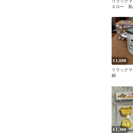
リラックマ
エロー 新
1,600
¥
リラックマ
鍋
1,300
¥