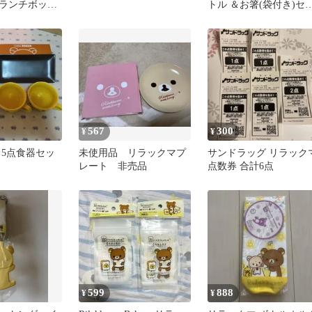
ランチボック
トル ＆お箸(袋付き)セ
ト
567
300
¥
¥
 5点食器セッ
未使用品 リラックマプ
サンドラッグ リラック
レート 非売品
点数券 合計6点
599
888
¥
¥