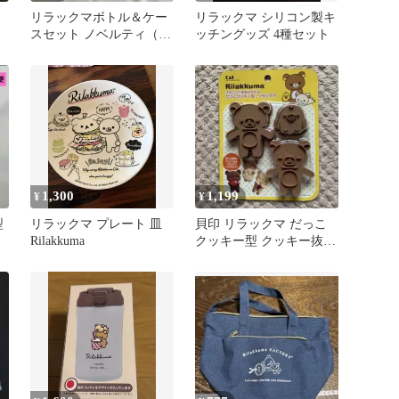
ー
リラックマボトル＆ケー
リラックマ シリコン製キ
スセット ノベルティ（新
ッチングッズ 4種セット
品）
1,300
1,199
¥
¥
型
リラックマ プレート 皿
貝印 リラックマ だっこ
Rilakkuma
クッキー型 クッキー抜き
型