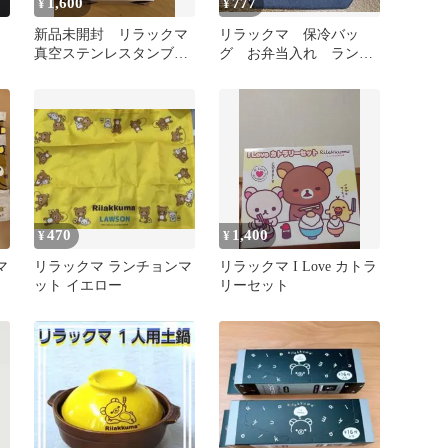
1,600
777
¥
¥
新品未開封 リラックマ
リラックマ 保冷バッ
真空ステンレスタンブラ
グ お弁当入れ ランチ
ー 非売品 グッズ
バッグ デニム風
470
1,400
¥
¥
マ
リラックマ ランチョンマ
リラックマ I Love カトラ
ット イエロー
リーセット