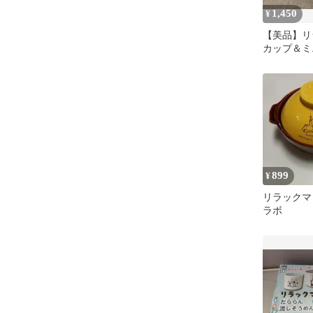
1,450
¥
【美品】リ
カップ＆ミ
（小皿）セ
899
¥
リラックマ 土
ラボ