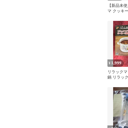
【新品未使
マ クッキ
1,999
¥
リラックマ
鍋 リラッ