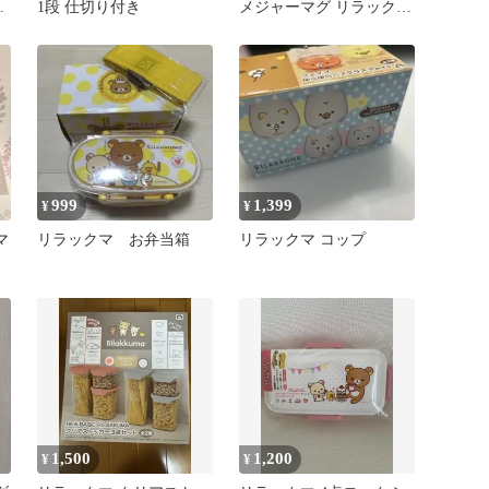
ッ
1段 仕切り付き
メジャーマグ リラックマ
サンエックス ティーズフ
ァクトリー プレゼント
キャラクター グッズ
999
1,399
¥
¥
マ
リラックマ お弁当箱
リラックマ コップ
1,500
1,200
¥
¥