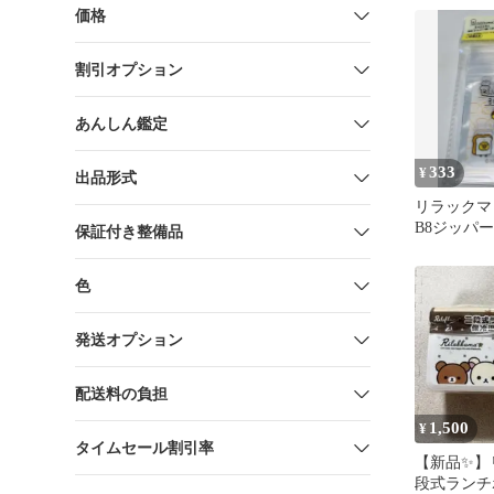
価格
割引オプション
あんしん鑑定
333
¥
出品形式
リラックマ
B8ジッパー
保証付き整備品
ュポーチ 
色
発送オプション
配送料の負担
1,500
¥
タイムセール割引率
【新品✨】
段式ランチ