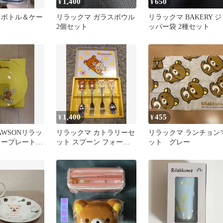
1,400
650
¥
¥
 ボトル＆ケー
リラックマ ガラスボウル
リラックマ BAKERY ジ
2個セット
ッパー袋 2種セット
1,400
455
¥
¥
AWSONリラッ
リラックマ カトラリーセ
リラックマ ランチョン
ロープレート
ット スプーン フォーク 4
ット グレー
箱あり
本セット