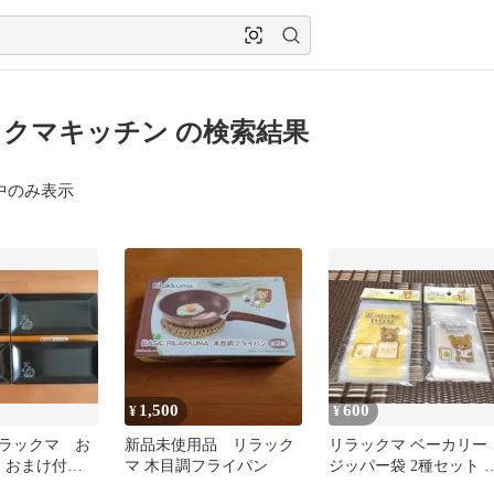
クマキッチン の検索結果
中のみ表示
1,500
600
¥
¥
ラックマ お
新品未使用品 リラック
リラックマ ベーカリー
 おまけ付
マ 木目調フライパン
ジッパー袋 2種セット 
リア