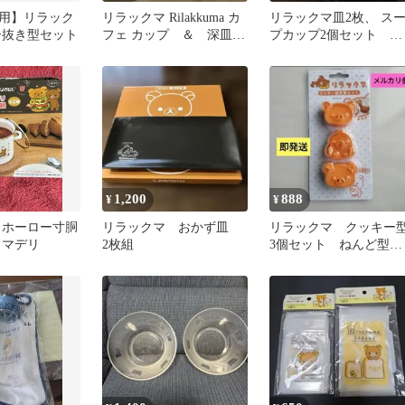
用】リラック
リラックマ Rilakkuma カ
リラックマ皿2枚、 ス
ー抜き型セット
フェ カップ ＆ 深皿
プカップ2個セット ロ
セット
ーソン
1,200
888
¥
¥
 ホーロー寸胴
リラックマ おかず皿
リラックマ クッキー
クマデリ
2枚組
3個セット ねんど型
抜き型 お菓子作り