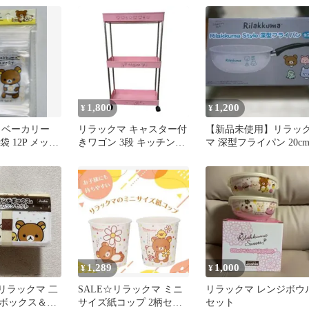
1,800
1,200
¥
¥
 ベーカリー
リラックマ キャスター付
【新品未使用】リラッ
袋 12P メッシ
きワゴン 3段 キッチンワ
マ 深型フライパン 20c
セリア
ゴン 収納ラック
1,289
1,000
¥
¥
リラックマ 二
SALE☆リラックマ ミニ
リラックマ レンジボウ
ボックス＆保
サイズ紙コップ 2柄セッ
セット