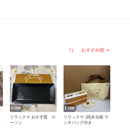
並び替え
500
300
¥
¥
リラックマ おかず皿 ロ
リラックマ 2段弁当箱 ラ
セ
ーソン
ンチバッグ付き