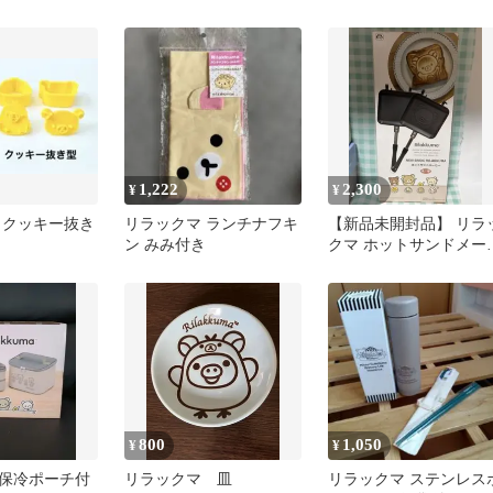
セット
ト 合計100個
1,222
2,300
¥
¥
 クッキー抜き
リラックマ ランチナフキ
【新品未開封品】 リラ
ン みみ付き
クマ ホットサンドメー
ー
800
1,050
¥
¥
保冷ポーチ付
リラックマ 皿
リラックマ ステンレス