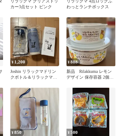
ダ
リラックマ クリアストッ
リラックマ 4点ロックふ
カー3点セット ピンク
わっとランチボックス
1,200
888
¥
¥
サ
Joshin リラックマドリン
新品 Rilakkuma レモン
クボトル＆リラックマボ
デザイン 保存容器 2個セ
トル＆ケースセット 2
ット
点
850
500
¥
¥