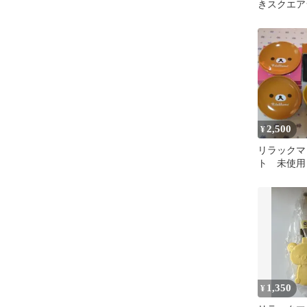
きスクエア
ス！
2,500
¥
リラックマ
ト 未使用
1,350
¥