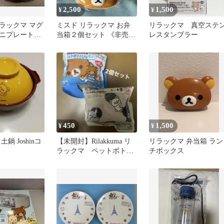
2,500
1,500
¥
¥
ラックマ マグ
ミスド リラックマ お弁
リラックマ 真空ステ
ニプレート
当箱２個セット 《非売
レスタンブラー
ット 非売品
品》
450
1,500
¥
¥
鍋 Joshinコ
【未開封】Rilakkuma リ
リラックマ 弁当箱 ラン
ラックマ ペットボトル
チボックス
カバー 2個セット