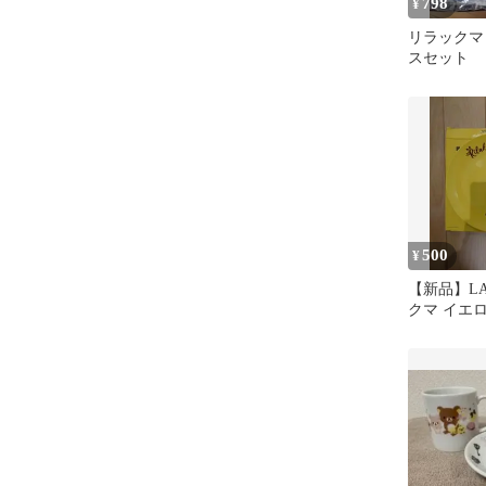
798
¥
リラックマ
スセット
500
¥
【新品】L
クマ イエ
（2019）