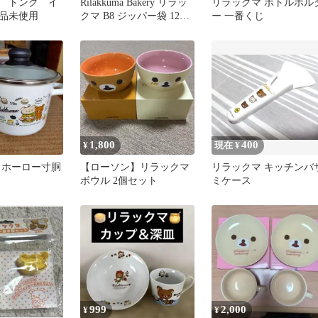
 トング イ
Rilakkuma Bakery リラッ
リラックマ ボトルホル
品未使用
クマ B8 ジッパー袋 12枚
ー 一番くじ
2セット
1,800
400
¥
現在 ¥
 ホーロー寸胴
【ローソン】リラックマ
リラックマ キッチンバ
ボウル 2個セット
ミケース
999
2,000
¥
¥