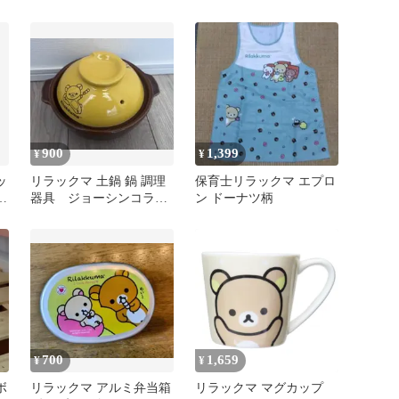
き
900
1,399
¥
¥
ッ
リラックマ 土鍋 鍋 調理
保育士リラックマ エプロ
カ
器具 ジョーシンコラ
ン ドーナツ柄
ボ 新品未使用品
700
1,659
¥
¥
ボ
リラックマ アルミ弁当箱
リラックマ マグカップ