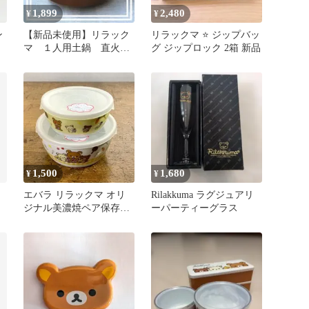
1,899
2,480
¥
¥
ン
【新品未使用】リラック
リラックマ ⭐️ ジップバッ
マ １人用土鍋 直火専
グ ジップロック 2箱 新品
用
1,500
1,680
¥
¥
エバラ リラックマ オリ
Rilakkuma ラグジュアリ
ジナル美濃焼ペア保存容
ーパーティーグラス
器 Rilakkuma