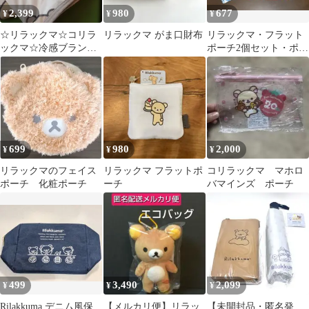
2,399
980
677
¥
¥
¥
☆リラックマ☆コリラ
リラックマ がま口財布
リラックマ・フラット
ックマ☆冷感ブランケ
ポーチ2個セット・ポリ
ット☆100×140☆お昼寝
エステル・2013年・未
☆安眠☆
使用品・非売品
699
980
2,000
¥
¥
¥
リラックマのフェイス
リラックマ フラットポ
コリラックマ マホロ
ポーチ 化粧ポーチ
ーチ
バマインズ ポーチ
499
3,490
2,099
¥
¥
¥
Rilakkuma デニム風保
【メルカリ便】リラッ
【未開封品・匿名発