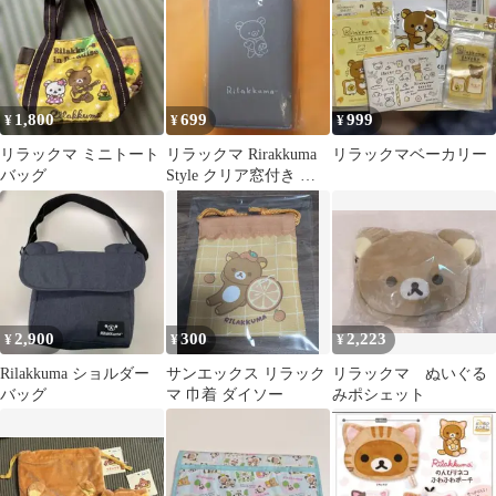
1,800
699
999
¥
¥
¥
リラックマ ミニトート
リラックマ Rirakkuma
リラックマベーカリー
バッグ
Style クリア窓付き ウ
ォレットショルダー
2,900
300
2,223
¥
¥
¥
Rilakkuma ショルダー
サンエックス リラック
リラックマ ぬいぐる
バッグ
マ 巾着 ダイソー
みポシェット