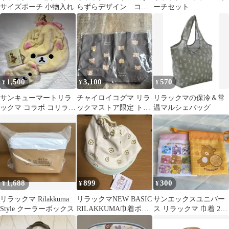
サイズポーチ 小物入れ
らずらデザイン コリ
ーチセット
ラックマ ミニポー
チ Ａ
1,500
3,100
570
¥
¥
¥
サンキューマートリラ
チャイロイコグマ リラ
リラックマの保冷＆常
ックマ コラボ コリラッ
ックマストア限定 トー
温マルシェバッグ
クマ ダイカットポーチ
トバッグ 10周年
ふわふわ巾着
1,688
899
300
¥
¥
¥
リラックマ Rilakkuma
リラックマNEW BASIC
サンエックスユニバー
Style クーラーボックス
RILAKKUMA巾着ポー
ス リラックマ 巾着 2枚
チ キイロイトリ
セット