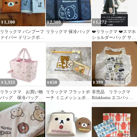
1,100
2,300
1,272
¥
¥
¥
リラックマ バンブーフ
リラックマ 保冷バッグ
❤️リラックマ ❤️スマホ
ァイバー ドリンクボト
ショルダーバッグ サガ
ルとエコバッグ
ラ刺繍⭐︎多機能未使用品
3,333
650
399
¥
¥
¥
リラックマ お買い物
リラックマ フラットポ
非売品 リラックマ
バッグ 保冷バッグ
ーチ ミニメッシュポー
Rilakkuma エコバッグ
しまむら ピンク
チ 2点セット
折りたたみ コンパクト