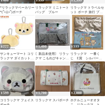
480
999
1,399
¥
¥
¥
*リラックマベーカリー
リラックマ ミニトート
リラックマ トラベルセ
*(՞•㉦•՞)ポーチ
バッグ ブルー
ット ポーチ 旅行 プラ
イズ
777
1,400
533
¥
¥
¥
サンキューマート コリ
〘新品未使用〙 リラッ
リラックマ 一番く
ラックマ ダイカットポ
クマ こもれびキャンプ
じ E賞 シルバー巾
ーチ
5ポケット付き保冷バッ
着 ブルー
グ グリーン
599
1,700
2,000
¥
¥
¥
コリラックマ フェイス
リラックマ スパポーチ
ホテルニューオオタ
ポーチ
ニ リラックマ トー