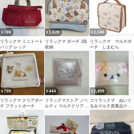
700
1,620
2,500
¥
¥
¥
リラックマ ミニトート
リラックマ ポーチ 2段
リラックマ マルチポ
バッグ レッド
収納
ーチ しまむら
799
444
2,499
¥
¥
¥
リラックマ クリアポー
リラックマストア ノベ
コリラックマ ぬいぐ
チ フラットポーチ
ルティ マルチクリアケ
るみマルチ貴重品ケー
ース
ス コリラックマ 新
品未開封