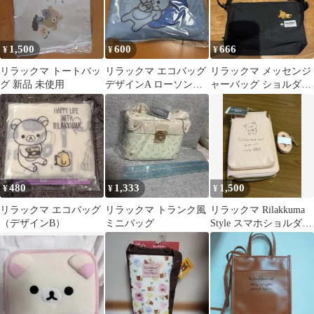
1,500
600
666
¥
¥
¥
リラックマ トートバッ
リラックマ エコバッグ
リラックマ メッセンジ
グ 新品 未使用
デザインA ローソン限
ャーバッグ ショルダー
定
バッグ YAK PAK
480
1,333
1,500
¥
¥
¥
リラックマ エコバッグ
リラックマ トランク風
リラックマ Rilakkuma
（デザインB）
ミニバッグ
Style スマホショルダー
ポーチ