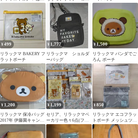
はにポーチ
ラックマ ミニポー
チ Ａ
499
1,777
1,500
¥
¥
¥
リラックマ BAKERY フ
リラックマ ショルダ
リラックマ パンダでご
ラットポーチ
ーバッグ
ろん ポーチ
1,200
1,199
850
¥
¥
¥
リラックマ 保冷バッグ
セリア、リラックマベ
リラックマ エコフラッ
2017年 伊藤園キャンペ
ーカリー色々6点(フラ
トポーチ メッシュツー
ーン品
ットポーチ2点、他4点)
ルポーチ 2点セット
セット