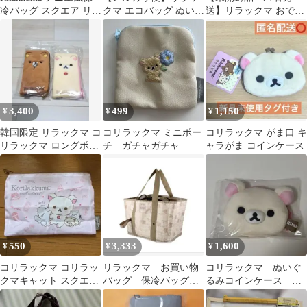
冷バッグ スクエア リラ
クマ エコバッグ ぬいぐ
送】リラックマ おでか
ックマ
るみポーチ付き
け 2点セット♫
3,400
499
1,150
¥
¥
¥
韓国限定 リラックマ コ
コリラックマ ミニポー
コリラックマ がま口 キ
リラックマ ロングポー
チ ガチャガチャ
ャラがま コインケース
チ 2点セット ペンケー
ス
550
3,333
1,600
¥
¥
¥
コリラックマ コリラッ
リラックマ お買い物
コリラックマ ぬいぐ
クマキャット スクエア
バッグ 保冷バッグ
るみコインケース 即
ポーチ
しまむら
日発送