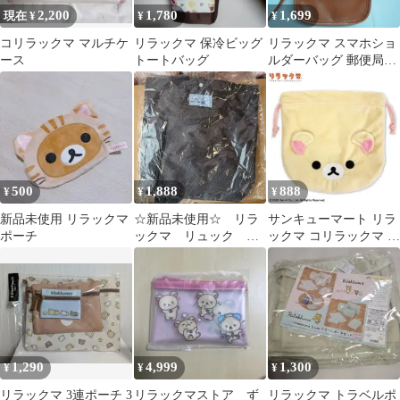
2,200
1,780
1,699
現在 ¥
¥
¥
コリラックマ マルチケ
リラックマ 保冷ビッグ
リラックマ スマホショ
ース
トートバッグ
ルダーバッグ 郵便局限
定
500
1,888
888
¥
¥
¥
新品未使用 リラックマ
☆新品未使用☆ リラ
サンキューマート リラ
ポーチ
ックマ リュック デ
ックマ コリラックマ ふ
ニム柄 鞄 かばん
わふわ巾着 ポーチ
バッグ
1,290
4,999
1,300
¥
¥
¥
リラックマ 3連ポーチ 3
リラックマストア ず
リラックマ トラベルポ