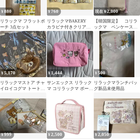
880
760
2,000
¥
¥
現在 ¥
リラックマ フラットポ
リラックマBAKERY
【韓国限定】 コリラ
ーチ 3点セット
カラビナ付きクリアケ
ックマ ペンケース
ース 3点セット
ポーチ サンエックス
5,170
1,444
500
¥
¥
¥
リラックマストア チャ
サンエックス リラック
リラックマランチバッ
イロイコグマ トートバ
マ コリラックマ ポーチ
グ新品未使用品
ッグ ぬいぐるみポーチ
ゆるゆるぽかぽかシリ
ーズ
999
2,500
2,050
¥
¥
¥