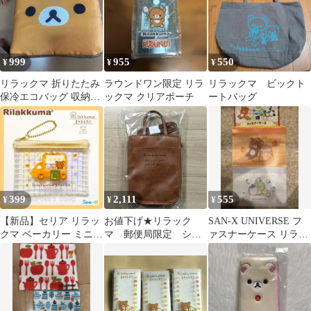
999
955
550
¥
¥
¥
リラックマ 折りたたみ
ラウンドワン限定 リラ
リラックマ ビックト
保冷エコバッグ 収納ポ
ックマ クリアポーチ
ートバッグ
ーチ付き
399
2,111
555
¥
¥
¥
【新品】セリア リラッ
お値下げ★リラック
SAN-X UNIVERSE フ
クマ ベーカリー ミニメ
マ 郵便局限定 ショ
ァスナーケース リラッ
ッシュポーチ／フラッ
ルダー付きミニトート
クマ すみっこぐらし
トポーチＢ