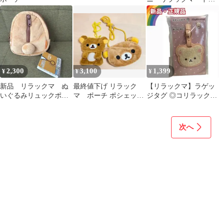
トバッグ
2,300
3,100
1,399
¥
¥
¥
新品 リラックマ ぬ
最終値下げ リラック
【リラックマ】ラゲッ
いぐるみリュックポー
マ ポーチ ポシェット
ジタグ ◎コリラックマ
チ サンエックス ポ
2点セット
トラベルシリーズ
ーチ
次へ