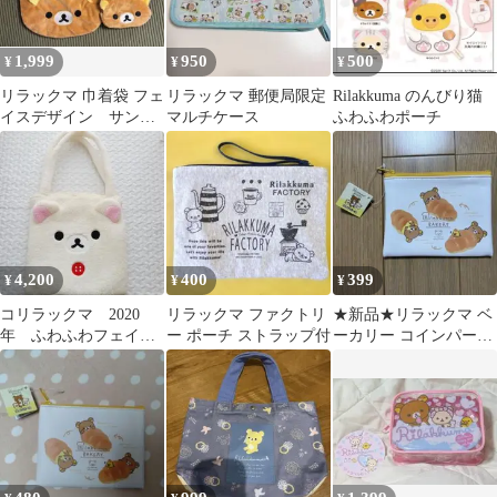
1,999
950
500
¥
¥
¥
リラックマ 巾着袋 フェ
リラックマ 郵便局限定
Rilakkuma のんびり猫
イスデザイン サンキ
マルチケース
ふわふわポーチ
ューマート
4,200
400
399
¥
¥
¥
コリラックマ 2020
リラックマ ファクトリ
★新品★リラックマ ベ
年 ふわふわフェイス
ー ポーチ ストラップ付
ーカリー コインパース
バッグ トートバッ
ポーチ
グ レア リラックマ