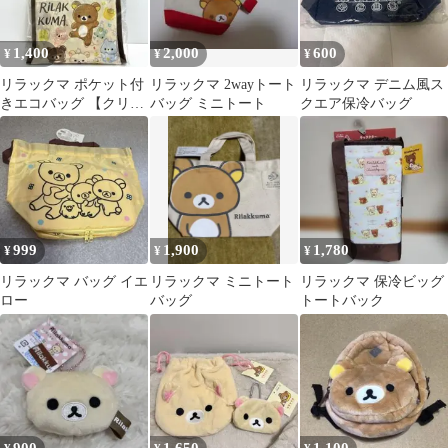
1,400
2,000
600
¥
¥
¥
リラックマ ポケット付
リラックマ 2wayトート
リラックマ デニム風ス
きエコバッグ 【クリー
バッグ ミニトート
クエア保冷バッグ
ム】
999
1,900
1,780
¥
¥
¥
リラックマ バッグ イエ
リラックマ ミニトート
リラックマ 保冷ビッグ
ロー
バッグ
トートバック
900
1,650
1,100