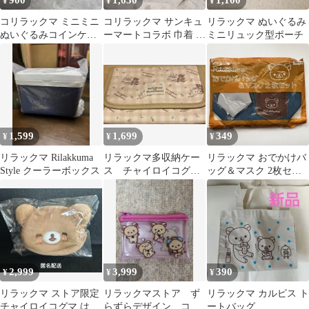
¥
¥
¥
コリラックマ ミニミニ
コリラックマ サンキュ
リラックマ ぬいぐるみ
ぬいぐるみコインケー
ーマートコラボ 巾着 ダ
ミニリュック型ポーチ
ス
イカットポーチ リラ
ックマ
1,599
1,699
349
¥
¥
¥
リラックマ Rilakkuma
リラックマ多収納ケー
リラックマ おでかけバ
Style クーラーボックス
ス チャイロイコグ
ッグ＆マスク 2枚セッ
マ コリラックマ サ
ト
ンエックス 手帳型
2,999
3,999
390
¥
¥
¥
リラックマ ストア限定
リラックマストア ず
リラックマ カルピス ト
チャイロイコグマ はに
らずらデザイン コリ
ートバッグ