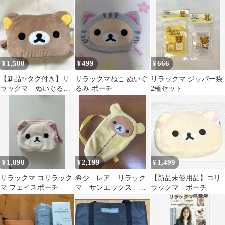
1,580
499
666
¥
¥
¥
【新品✨タグ付き】リ
リラックマねこ ぬいぐ
リラックマ ジッパー袋
ラックマ ぬいぐるみ
るみ ポーチ
2種セット
マルチケース ポーチ
1,890
2,199
1,499
¥
¥
¥
リラックマ コリラック
希少 レア リラック
【新品未使用品】コリ
マ フェイスポーチ
マ サンエックス ポ
ラックマ ポーチ
ーチ ダラダラリラッ
クス