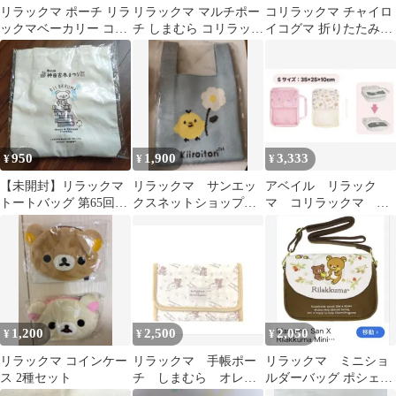
リラックマ ポーチ リラ
リラックマ マルチポー
コリラックマ チャイロ
ックマベーカリー コリ
チ しまむら コリラック
イコグマ 折りたたみシ
ラックマ キイロイトリ
マ
ョッピングバッグ しま
セリア
むら
950
1,900
3,333
¥
¥
¥
【未開封】リラックマ
リラックマ サンエッ
アベイル リラック
トートバッグ 第65回神
クスネットショップ限
マ コリラックマ ピ
田古本まつり
定 ニットバック キ
ンク トラベルケー
イロイトリ
ス 圧縮 s
1,200
2,500
2,050
¥
¥
¥
リラックマ コインケー
リラックマ 手帳ポー
リラックマ ミニショ
ス 2種セット
チ しまむら オレン
ルダーバッグ ポシェッ
ジ
ト 未使用 タグ有