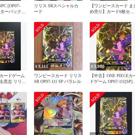
PC [OP07-
リリス SRスペシャルカ
【ワンピースカード ま
ースターパック
ード
め売り】カード6枚セッ
れる意志」)
ト
3,111
3,980
¥
¥
カードゲーム
ワンピースカード リリス
【中古】ONE PIECEカ
る意志 リリス
SR OP07-111 SP パラレル
ドゲーム OP07-111[SP]
11 美品
リリス