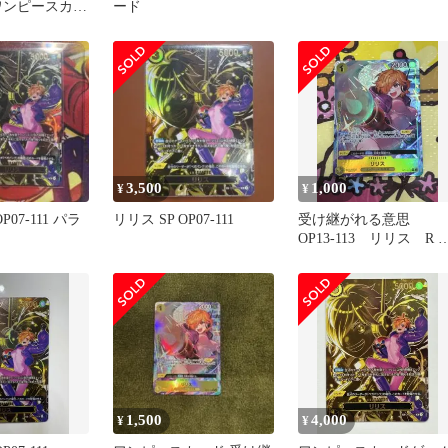
 ワンピースカー
ード
れる意志
3,500
1,000
¥
¥
P07-111 パラ
リリス SP OP07-111
受け継がれる意思
OP13-113 リリス R 
ラレル
1,500
4,000
¥
¥