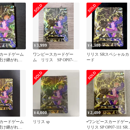
3,999
4,380
¥
¥
カードゲーム
ワンピースカードゲー
リリス SRスペシャルカ
 受け継がれる
ム リリス SP OP07-
ード
111 SR
4,000
2,400
¥
¥
カードゲーム
リリス sp
▪️ワンピースカードゲー
 受け継がれる
リリス SP OP07-111 SR