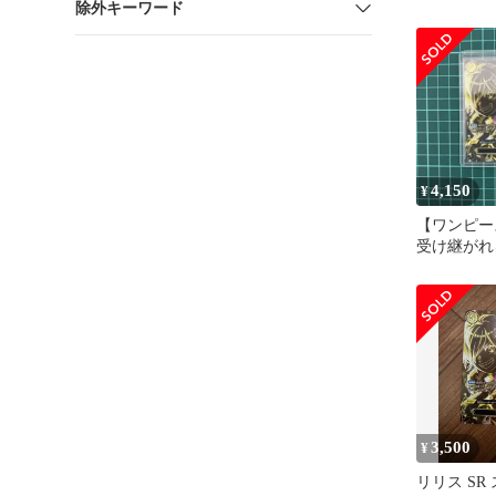
除外キーワード
意志
4,150
¥
【ワンピ
受け継がれ
ス SR SP O
3,500
¥
リリス SR