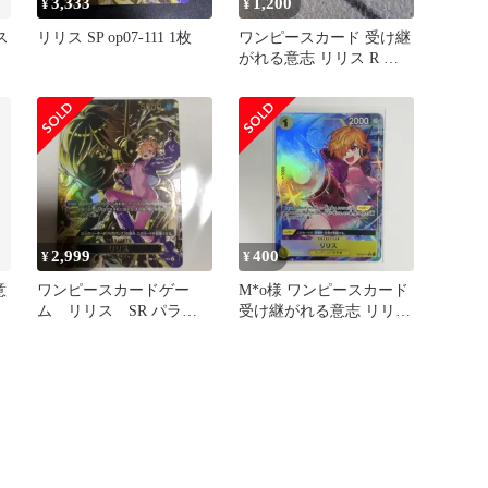
3,333
1,200
¥
¥
ス
リリス SP op07-111 1枚
ワンピースカード 受け継
がれる意志 リリス R パ
ラレル OP13-113
2,999
400
¥
¥
意
ワンピースカードゲー
M*o様 ワンピースカード
ム リリス SR パラレ
受け継がれる意志 リリス
ル SP スペシャルカード
R★ OP13-113 パ