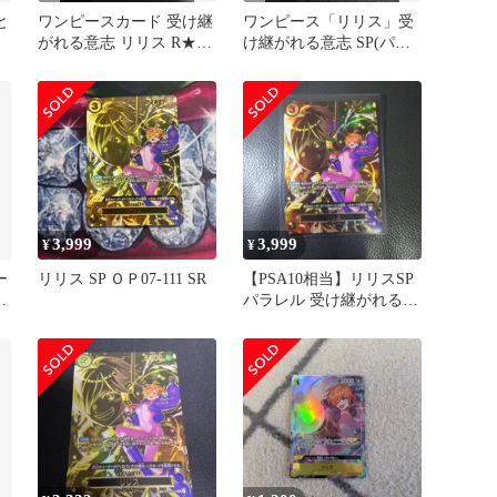
と
ワンピースカード 受け継
ワンピース「リリス」受
がれる意志 リリス R★
け継がれる意志 SP(パラ
OP13-113 パラレル
レル) SEC(シークレット)
3,999
3,999
¥
¥
ー
リリス SP ＯＰ07-111 SR
【PSA10相当】リリスSP
：
パラレル 受け継がれる意
志 SEC(シークレット)