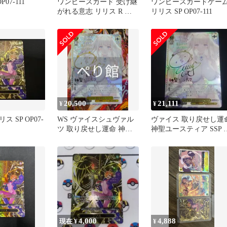
P07-111
ワンピースカード 受け継
ワンピースカードゲー
がれる意志 リリス R パ
リリス SP OP07-111
ラレル OP13-113
20,500
21,111
¥
¥
 SP OP07-
WS ヴァイスシュヴァル
ヴァイス 取り戻せし運
ツ 取り戻せし運命 神聖
神聖ユースティア SSP 
ユースティア SSP サイン
イン ブラウンダスト2
4,000
4,888
現在 ¥
¥