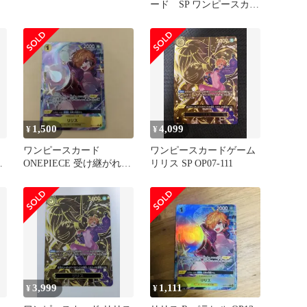
ード SP ワンピースカー
ド受け継がれる意志
1,500
4,099
¥
¥
ワンピースカード
ワンピースカードゲーム
パ
ONEPIECE 受け継がれる
リリス SP OP07-111
意志 リリス パラレ
ル 極美品
3,999
1,111
¥
¥