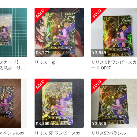
パラレル
3,777
3,949
¥
¥
ースカード】
リリス sp
リリス SP ワンピースカ
る意志 リリ
ード OP07
P07-111
3,500
2,500
¥
¥
 スペシャルカ
リリス SP ワンピースカ
リリスSPパラレル