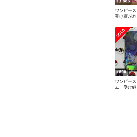
3,888
¥
ワンピース
受け継がれ
SP OP07-11
800
¥
ワンピース
ム 受け
リリス R
ア