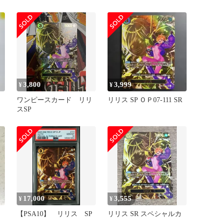
3,800
3,999
¥
¥
ワンピースカード リリ
リリス SP ＯＰ07-111 SR
スSP
17,000
3,555
¥
¥
【PSA10】 リリス SP
リリス SR スペシャルカ