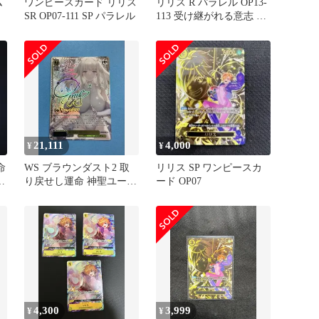
ム
ワンピースカード リリス
リリス R パラレル OP13-
SR OP07-111 SP パラレル
113 受け継がれる意志 ワ
ンピースカード
21,111
4,000
¥
¥
命
WS ブラウンダスト2 取
リリス SP ワンピースカ
サ
り戻せし運命 神聖ユース
ード OP07
ティア SSP サイン
4,300
3,999
¥
¥