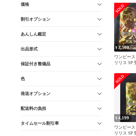
価格
割引オプション
あんしん鑑定
3,500
¥
出品形式
ワンピース
リリス SP
保証付き整備品
意志
色
発送オプション
配送料の負担
4,199
¥
タイムセール割引率
ワンピース
リリス SP