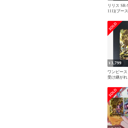
リリス SR-S
111](ブ
「受け継が
3,799
¥
ワンピース
受け継がれ
SP OP07-1