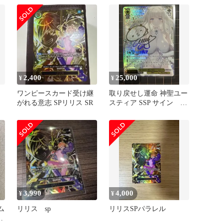
2,400
25,000
¥
¥
ワンピースカード受け継
取り戻せし運命 神聖ユー
がれる意志 SPリリス SR
スティア SSP サイン ブ
ラウンダスト２
3,990
4,000
¥
¥
ム
リリス sp
リリスSPパラレル