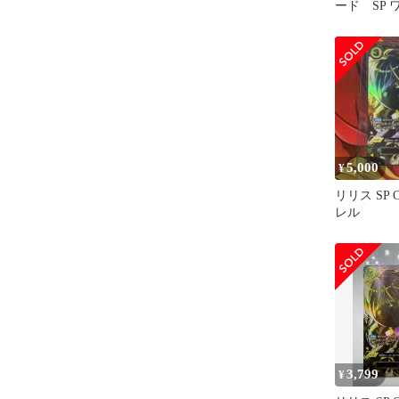
ード SP
ド受け継が
5,000
¥
リリス SP O
レル
3,799
¥