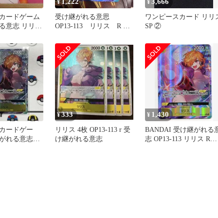
1,222
3,666
¥
¥
カードゲーム
受け継がれる意思
ワンピースカード リリ
る意志 リリス
OP13-113 リリス R パ
SP ②
1
ラレル
333
1,430
¥
¥
カードゲー
リリス 4枚 OP13-113 r 受
BANDAI 受け継がれる
継がれる意志
け継がれる意志
志 OP13-113 リリス Rパ
 パラレルレ
ラレル