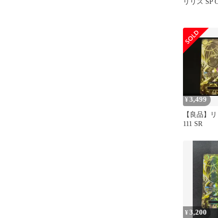
リリス SP O
3,499
¥
【良品】リリス
111 SR
3,200
¥