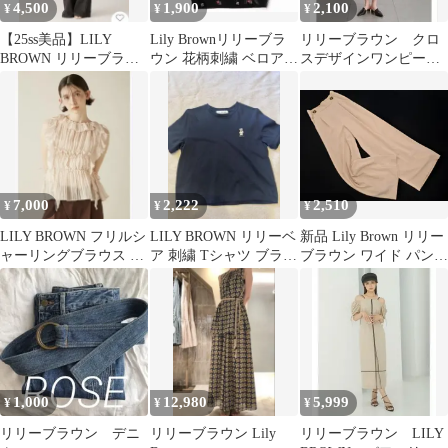
4,500
1,900
2,100
¥
¥
¥
【25ss美品】LILY
Lily Brownリリーブラ
リリーブラウン クロ
BROWN リリーブラウ
ウン 花柄刺繍 ベロアト
スデザインワンピー
ン デニムベアオールイ
ップス ブラック
ス ライトブラウン
ンワン
7,000
2,222
2,510
¥
¥
¥
LILY BROWN フリルシ
LILY BROWN リリーベ
新品 Lily Brown リリー
ャーリングブラウス ピ
ア 刺繍 Tシャツ ブラッ
ブラウン ワイド パンツ
ンク
ク
size1/ベージュ ■■ レデ
ィース
1,000
12,980
5,999
¥
¥
¥
リリーブラウン デニ
リリーブラウン Lily
リリーブラウン LILY