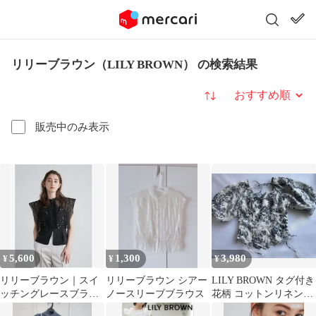
リリーブラウン（LILY BROWN） の検索結果
並び替え
販売中のみ表示
5,600
1,300
3,980
¥
¥
¥
リリーブラウン｜スイ
リリーブラウン シアー
LILY BROWN タグ付き
ッチングレースブラウ
ノースリーブブラウス
花柄 コットンリネンパ
ス｜黒｜F
フスリーブ ブラウス 半