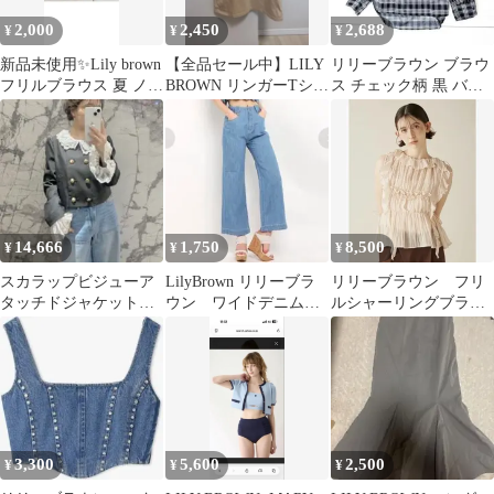
2,000
2,450
2,688
¥
¥
¥
新品未使用✨Lily brown
【全品セール中】LILY
リリーブラウン ブラウ
フリルブラウス 夏 ノー
BROWN リンガーTシャ
ス チェック柄 黒 バン
スリーブ
ツ ベージュ グリーン
ドカラー
14,666
1,750
8,500
¥
¥
¥
スカラップビジューア
LilyBrown リリーブラ
リリーブラウン フリ
タッチドジャケット
ウン ワイドデニムパ
ルシャーリングブラウ
LILYBROWN リリーブ
ンツ ブルー 1洗え
ス
ラウン
る 綿
3,300
5,600
2,500
¥
¥
¥