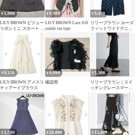
1,900
9,900
9,490
¥
¥
¥
LILY BROWN ビジュー
LILY BROWN Lace frill
リリーブラウン ルーズ
リボンミニ スカート ブ
combi cut tops
フィットワイドデニム
ラック
パンツ ブルー LILY
BROWN
9,150
9,999
5,300
¥
¥
¥
LILY BROWN アメスリ
確認用
リリーブラウン｜スイ
ティアードブラウス
ッチングレースマーメ
イドスカート｜黒｜М
3,380
20,000
12,000
¥
¥
¥