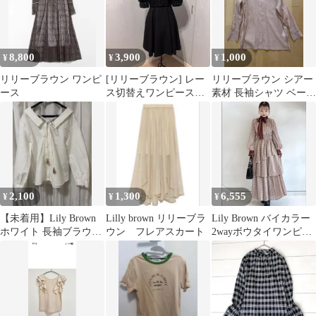
8,800
3,900
1,000
¥
¥
¥
リリーブラウン ワンピ
[リリーブラウン] レー
リリーブラウン シアー
ース
ス切替えワンピース
素材 長袖シャツ ベージ
黒
ュオレンジ
2,100
1,300
6,555
¥
¥
¥
【未着用】Lily Brown
Lilly brown リリーブラ
Lily Brown バイカラー
ホワイト 長袖ブラウス
ウン フレアスカート
2wayボウタイワンピー
F
ス リリーブラウン