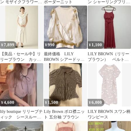
ン モザイクフラワーオ
ボーダーニット
ン シャーリングフリル
フショルワンピース
ブラウス ミント mnt
7,899
990
1,100
¥
¥
¥
【美品・セール中】リ
最終価格 LILY
LILY BROWN（リリー
リーブラウン カット
BROWN シアードッキ
ブラウン） ベルト付
フリルワンピース フ
ングレイヤードニット
き キャミワンピース
リーサイズ
トップス
4,600
1,500
6,000
¥
¥
¥
lily boutique リリーブテ
Lily Brown ポロ襟ニッ
LILY BROWN スワン柄
ィック シースルー
ト 五分袖 ブラウン
ワンピース
リボン ブラウス