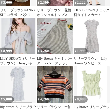
3,000
2,399
2,222
¥
¥
¥
リリーブラウン×ANNA
リリーブラウン 花柄
LILY BROWN チェック
SUI コラボ バタフラ
オフショルトップス
柄タイトスカート
イピアス
8,999
3,280
1,999
¥
¥
¥
LILY BROWN（リリー
Lily Brown キャミ ボー
リリーブラウン Lily
ブラウン） 3wayジャガ
ダー ハンドステッチ ワ
Brown ワンピース 刺
ードペプラムビスチェ
ンピース
繍
5,000
4,200
8,888
¥
¥
¥
lily brown リリーブラウ
リリーブラウン 半袖
lily brown リリーブラウ