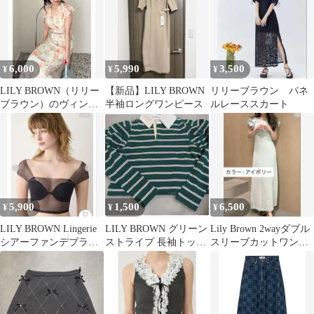
6,000
5,990
3,500
¥
¥
¥
LILY BROWN（リリー
【新品】LILY BROWN
リリーブラウン パネ
ブラウン）のヴィンテ
半袖ロングワンピース
ルレーススカート
ージプリントシフォン
ワンピース
5,900
1,500
6,500
¥
¥
¥
LILY BROWN Lingerie
LILY BROWN グリーン
Lily Brown 2wayダブル
シアーファンデブラト
ストライプ 長袖トップ
スリーブカットワンピ
ップス
ス
ース