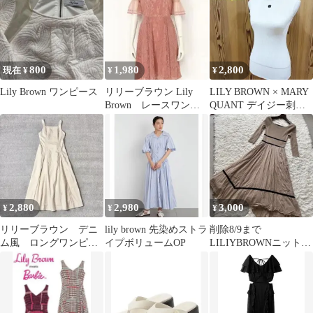
800
1,980
2,800
現在 ¥
¥
¥
Lily Brown ワンピース
リリーブラウン Lily
LILY BROWN × MARY
Brown レースワンピ
QUANT デイジー刺繍
ース Sサイズ
リブニットトップス
2,880
2,980
3,000
¥
¥
¥
リリーブラウン デニ
lily brown 先染めストラ
削除8/9まで
ム風 ロングワンピー
イプボリュームOP
LILIYBROWNニット布
ス アイボリー くる
帛ドッキングワンピー
みボタン コットン
ス 夏