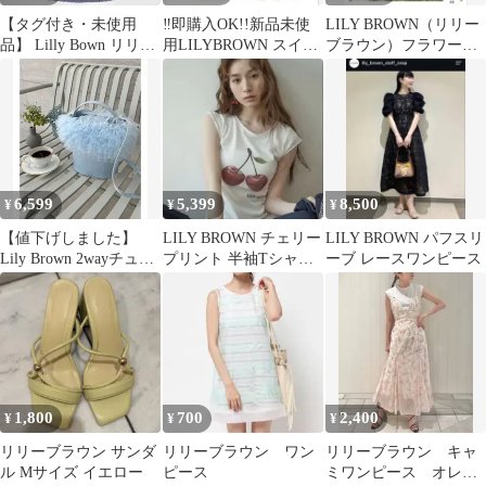
【タグ付き・未使用
‼︎即購入OK!!新品未使
LILY BROWN（リリー
品】 Lilly Bown リリー
用LILYBROWN スイッ
ブラウン）フラワーク
ブラウン フラワー 刺繍
チングブラウス アイボ
ロスステッチリボンパ
ワンピース ラベンダー
リー
ンツ
1 ロング マキシ プリー
ツ Aライン バックリボ
ン ローウエスト 花柄
ノースリーブ チュール
6,599
5,399
8,500
¥
¥
¥
【値下げしました】
LILY BROWN チェリー
LILY BROWN パフスリ
Lily Brown 2wayチュー
プリント 半袖Tシャツ
ーブ レースワンピース
ル切り替えバッグ
ホワイト
1,800
700
2,400
¥
¥
¥
リリーブラウン サンダ
リリーブラウン ワン
リリーブラウン キャ
ル Mサイズ イエロー
ピース
ミワンピース オレン