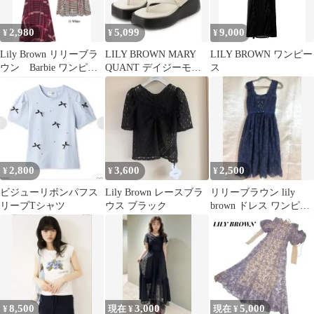
2,980
5,099
9,000
¥
¥
¥
Lily Brown リリーブラ
LILY BROWN MARY
LILY BROWN ワンピー
ウン Barbie ワンピー
QUANT デイジーモチ
ス
ス 試着のみ
ーフトングサンダル
2,800
3,600
2,500
¥
¥
¥
ビジューリボンパフス
Lily Brown レースブラ
リリーブラウン lily
リーブTシャツ
ウス ブラック
brown ドレス ワンピー
ス
8,500
3,000
5,000
¥
現在 ¥
現在 ¥