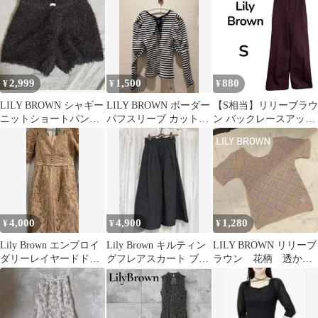
2,999
1,500
880
¥
¥
¥
LILY BROWN シャギー
LILY BROWN ボーダー
【S相当】リリーブラウ
ニットショートパンツ
パフスリーブ カットソ
ン バックレースアップ
ブラック
ー リリーブラウン
チノパンツ パープル
4,000
4,900
1,280
¥
¥
¥
Lily Brown エンブロイ
Lily Brown キルティン
LILY BROWN リリーブ
ダリーレイヤードドレ
グフレアスカート ブラ
ラウン 花柄 透かし
ス S
ック
編み サマーニット