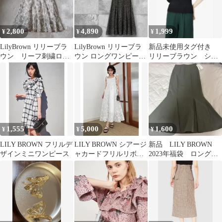
2,800
4,890
1,999
¥
¥
¥
LilyBrown リリーブラ
LilyBrown リリーブラ
新品未使用タグ付き
ウン リーフ刺繍ロン
ウン ロングワンピース
リリーブラウン シア
グスカート ベージュ
ブラック
ーパフリブニット
1,555
5,000
1,600
¥
¥
¥
LILY BROWN フリルデ
LILY BROWN シアージ
新品 LILY BROWN
ザインミニワンピース
ャカードフリルリボン
2023年福袋 ロングス
ワンピース リリーブ
カート カーキ
ラウン