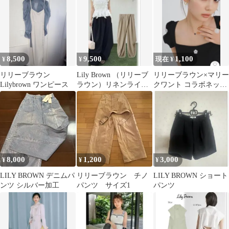
袖
8,500
9,500
1,100
¥
¥
現在 ¥
リリーブラウン
Lily Brown （リリーブ
リリーブラウン×マリー
Lilybrown ワンピース
ラウン）リネンライク
クワント コラボネック
タックドロストスラッ
レス 黒
クス
8,000
1,200
3,000
¥
¥
¥
LILY BROWN デニムパ
リリーブラウン チノ
LILY BROWN ショート
ンツ シルバー加工
パンツ サイズ1
パンツ