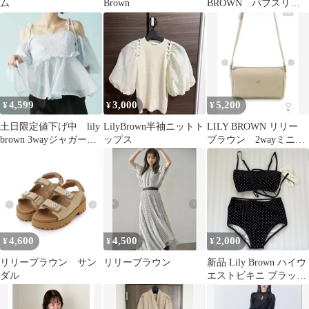
ム
Brown
BROWN パフスリー
ブワンピース サイズ
1 Мサイズ
4,599
3,000
5,200
¥
¥
¥
土日限定値下げ中 lily
LilyBrown半袖ニットト
LILY BROWN リリー
brown 3wayジャガード
ップス
ブラウン 2wayミニシ
ペプラムビスチェ
ョルダーバッグ
4,600
4,500
2,000
¥
¥
¥
リリーブラウン サン
リリーブラウン
新品 Lily Brown ハイウ
ダル
エストビキニ ブラック
xホワイト ドット柄