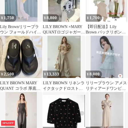
1,750
8,800
1,700
¥
¥
¥
Lily Brownリリーブラ
LILY BROWN ×MARY
【即日配送】Lily
ウン フォールドハイウ
QUANTロゴジャガード
Brown バックリボン
エストワイドパンツ 0
ニットキャミワンピー
ノースリーブシャツ ベ
サイズ
ス
ージュ新品
2,500
13,333
8,000
¥
¥
¥
LILY BROWN MARY
LILY BROWN リネンラ
リリーブラウン アメス
QUANT コラボ 厚底サ
イクタックドロストス
リティアードワンピー
ンダル
ラックス 新品タグ付
ス 新品未使用タグ付き
き
10%OFF