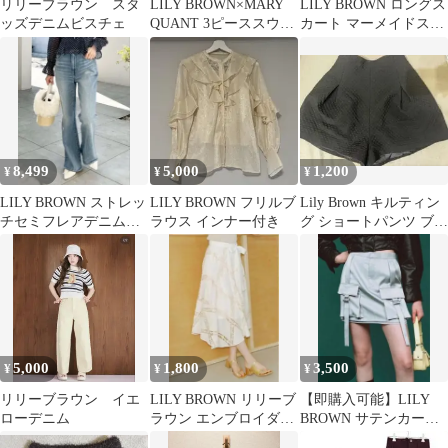
リリーブラウン スタ
LILY BROWN×MARY
LILY BROWN ロングス
ッズデニムビスチェ
QUANT 3ピーススウィ
カート マーメイドスカ
ムウェア
ート 美品
8,499
5,000
1,200
¥
¥
¥
LILY BROWN ストレッ
LILY BROWN フリルブ
Lily Brown キルティン
チセミフレアデニムパ
ラウス インナー付き
グ ショートパンツ ブラ
ンツ BLU 0
ック サイズ1
5,000
1,800
3,500
¥
¥
¥
リリーブラウン イエ
LILY BROWN リリーブ
【即購入可能】LILY
ローデニム
ラウン エンブロイダリ
BROWN サテンカーゴ
ーレーススカート
スカート ライトブルー