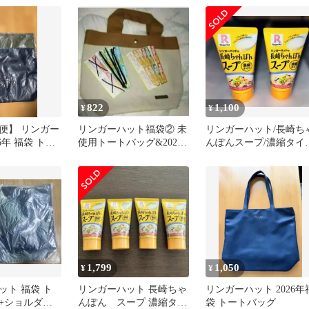
822
1,100
¥
¥
便】 リンガー
リンガーハット福袋② 未
リンガーハット/長崎ち
6年 福袋 トー
使用トートバッグ&2026
んぽんスープ/濃縮タイ
2個セット
年100円クーポン セット
プ/2本/賞味期限26.11.8
売り
1,799
1,050
¥
¥
ット 福袋 ト
リンガーハット 長崎ちゃ
リンガーハット 2026年
+ショルダー
んぽん スープ 濃縮タイ
袋 トートバッグ