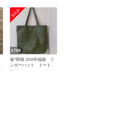
ーグミ（びわ＆杏仁）×4
袋
700
¥
ト
遠*郎様 2026年福袋 リ
歳
ンガーハット トートバ
ま
ッグ 毎月ちゃんぽん類
100円