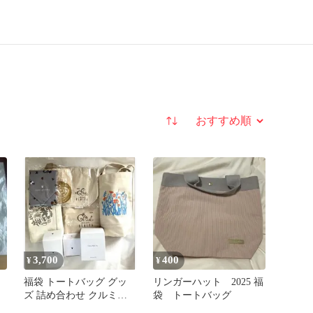
並び替え
3,700
400
¥
¥
袋
福袋 トートバッグ グッ
リンガーハット 2025 福
ズ 詰め合わせ クルミッ
袋 トートバッグ
子 ナナズ ティールーム