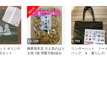
点まとめ
プ 4本 福袋
1,549
799
¥
¥
ット オリジナ
播磨屋本店 大人気のはり
リンガーハット トー
3点セット
ま焼 1個 増量可能(組み合
バッグ ＆ 暮らしの
わせ自由） せんべいおか
時記 （クーポンその
き
ま）