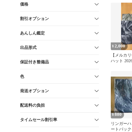
価格
割引オプション
あんしん鑑定
2,000
¥
出品形式
【メルカリ
ハット 202
保証付き整備品
トバッグ 
色
発送オプション
配送料の負担
880
¥
タイムセール割引率
リンガーハ
ートバック