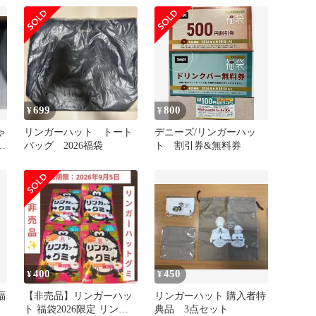
699
800
¥
¥
ゃ
リンガーハット トート
デニーズ/リンガーハッ
バッグ 2026福袋
ト 割引券&無料券
400
450
¥
¥
福
【非売品】リンガーハッ
リンガーハット 購入者特
ト 福袋2026限定 リンガ
典品 3点セット