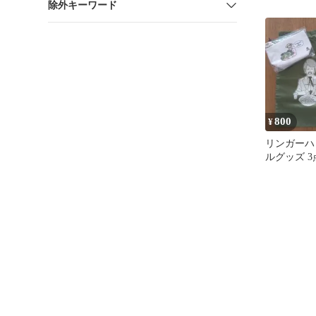
除外キーワード
バック 2
800
¥
リンガーハ
ルグッズ 