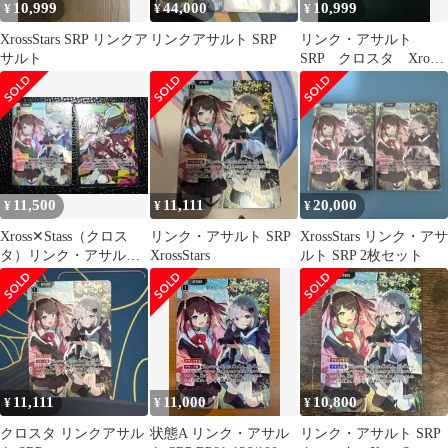
10,999
44,000
10,999
¥
¥
¥
XrossStars SRP リンクア
リンクアサルト SRP
リンク・アサルト
サルト
SRP クロスタ Xross
stars
11,500
11,111
20,000
¥
¥
¥
Xross✕Stass（クロス
リンク・アサルト SRP
XrossStars リンク・アサ
タ）リンク・アサルト
XrossStars
ルト SRP 2枚セット
SRP アタックカード
ACE
11,111
11,000
10,800
¥
¥
¥
クロスタ リンクアサル
状態A リンク・アサル
リンク・アサルト SRP