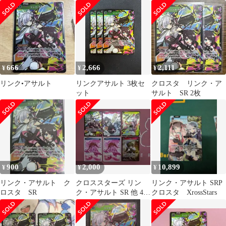
666
2,666
2,111
¥
¥
¥
リンク•アサルト
リンクアサルト 3枚セ
クロスタ リンク・ア
ット
サルト SR 2枚
900
2,000
10,899
¥
¥
¥
リンク・アサルト ク
クロススターズ リン
リンク・アサルト SRP
ロスタ SR
ク・アサルト SR 他 43-
クロスタ XrossStars
MA0414-09M