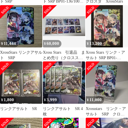
ト SRP
ト SRP BP01-136/100
クロスタ XrossStars
Xross Stars クロススタ
ーズ クロスタ
11,444
60,000
13,200
¥
¥
¥
XrossStars リンクアサル
Xross Stars 引退品 ま
Xross Stars リンク・ア
ト SRP
とめ売り（クロススタ
サルト SRP BP01-
ーズ）
136/100 トレカ TCG
266
1,800
3,999
11,000
¥
¥
¥
リンクアサルト SR
リンクアサルト SR 4
Xrossstars リンク・ア
枚
サルト SRP クロス
スターズ クロスタ