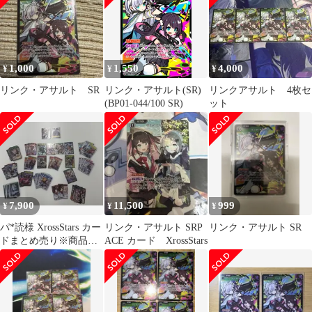
1,000
1,550
4,000
¥
¥
¥
リンク・アサルト SR
リンク・アサルト(SR)
リンクアサルト 4枚セ
(BP01-044/100 SR)
ット
7,900
11,500
999
¥
¥
¥
パ*読様 XrossStars カー
リンク・アサルト SRP
リンク・アサルト SR
ドまとめ売り※商品の
ACE カード XrossStars
説明参照