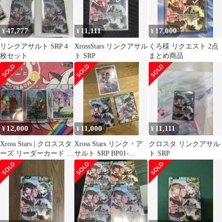
47,777
11,111
17,000
¥
¥
¥
リンクアサルト SRP 4
XrossStars リンクアサル
くろ様 リクエスト 2点
枚セット
ト SRP
まとめ商品
12,000
11,000
11,111
¥
¥
¥
Xross Stars | クロススタ
Xross Stars リンク・ア
クロスタ リンクアサル
ーズ リーダーカード 3
サルト SRP BP01-
ト SRP
枚セット＋α
136/100