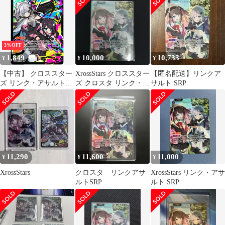
3%OFF
1,849
10,000
10,733
¥
¥
¥
【中古】 クロススター
XrossStars クロススター
【匿名配送】リンクア
ズ リンク・アサルト
ズ クロスタ リンク・ア
サルト SRP
BP01 BP01-044/100 SR
サルト SRP
11,290
11,600
11,000
¥
¥
¥
XrossStars
クロスタ リンクアサ
XrossStars リンク・アサ
ルトSRP
ルト SRP