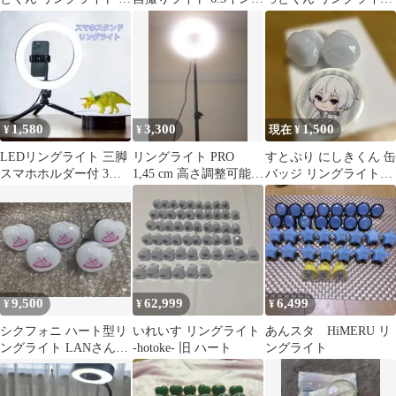
ンライ
直径16cm zoom ライト
5個
高輝度撮影用ライト 3
色モード 10段階調光女
優ライト オンライン会
議/テレワーク/自撮り補
光/美 容化粧/タブレッ
ト/ノートパソコン/生放
1,580
3,300
1,500
¥
¥
現在 ¥
送/You
LEDリングライト 三脚
リングライト PRO
すとぷり にしきくん 缶
スマホホルダー付 3色
1,45 cm 高さ調整可能
バッジ リングライト3
切替
AC電源
点セット
9,500
62,999
6,499
¥
¥
¥
シクフォニ ハート型リ
いれいす リングライト
あんスタ HiMERU リ
ングライト LANさん 5
-hotoke- 旧 ハート
ングライト
点セット