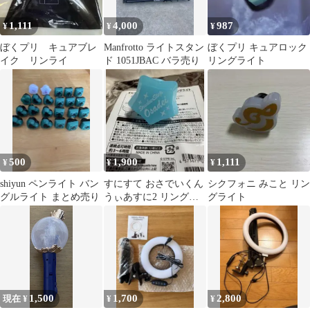
1,111
4,000
987
¥
¥
¥
ぼくプリ キュアブレ
Manfrotto ライトスタン
ぼくプリ キュアロック
イク リンライ
ド 1051JBAC バラ売り
リングライト
500
1,900
1,111
¥
¥
¥
shiyun ペンライト バン
すにすて おさでいくん
シクフォニ みこと リン
グルライト まとめ売り
うぃあすに2 リングラ
グライト
イト
1,500
1,700
2,800
現在 ¥
¥
¥