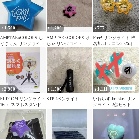
1,500
1,200
777
¥
¥
¥
AMPTAKxCOLORS ち
AMPTAK×COLORS け
Free! リングライト 椎
ぐさくん リングライト
ちゃ リングライト
名旭 オケコン2025オー
星型
ケストラコンサート
2,900
1,500
1,111
¥
¥
¥
ELECOM リングライト
STPRペンライト
いれいす-hotoke- リン
16cm スマホスタンド付
グライト 2点セット リ
き
チウム電池付き