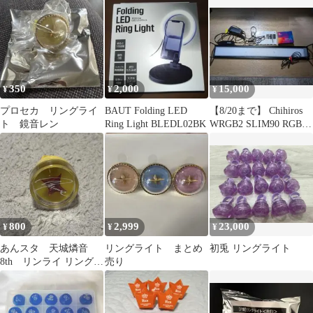
式
350
2,000
15,000
¥
¥
¥
プロセカ リングライ
BAUT Folding LED
【8/20まで】 Chihiros
ト 鏡音レン
Ring Light BLEDL02BK
WRGB2 SLIM90 RGBラ
イト
800
2,999
23,000
¥
¥
¥
あんスタ 天城燐音
リングライト まとめ
初兎 リングライト
8th リンライ リングラ
売り
イト