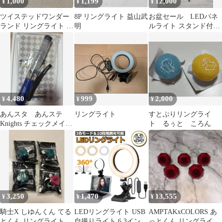
1,000
1,199
12,000
¥
¥
¥
ツイステッドワンダー
8P リングライト 益山武
お盆セール LEDパネ
ランド リングライト リ
明
ルライト スタンド付
リア・ヴァンルージュ
き 撮影ライト ライ
ティング 美品
4,480
999
2,000
¥
¥
¥
あんスタ あんステ
リングライト
すとぷりリングライ
Knights チェックメイト
ト るぅと ころん
ペンライト
3,250
1,470
13,555
¥
¥
¥
騎士X しゆんくん てる
LEDリングライト USB
AMPTAKxCOLORS あ
とくん リングライト リ
自撮りライト 6.3インチ
っとくん リングライト