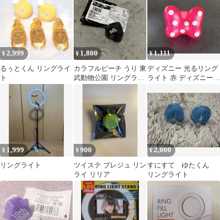
2,999
1,800
1,111
¥
¥
¥
るぅとくん リングライ
カラフルピーチ うり 東
ディズニー 光るリング
ト
武動物公園 リングライ
ライト 赤 ディズニーシ
ト コラボ
ー ディズニーランド ミ
ニー
1,999
900
2,000
¥
¥
¥
リングライト
ツイステ ブレジュ リン
すにすて ゆたくん
ライ リリア
リングライト