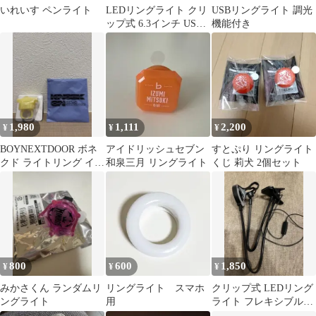
いれいす ペンライト
LEDリングライト クリ
USBリングライト 調光
ップ式 6.3インチ USB
機能付き
ポート
1,980
1,111
2,200
¥
¥
¥
BOYNEXTDOOR ボネ
アイドリッシュセブン
すとぷり リングライト
クド ライトリング イハ
和泉三月 リングライト
くじ 莉犬 2個セット
ン
800
600
1,850
¥
¥
¥
みかさくん ランダムリ
リングライト スマホ
クリップ式 LEDリング
ングライト
用
ライト フレキシブルア
ーム 女優ライト USB