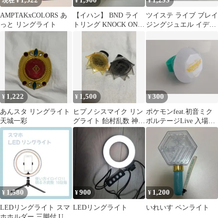
1,322
1,900
1,299
現在 ¥
¥
¥
AMPTAKxCOLORS あ
【イハン】 BND ライ
ツイステ ライブ ブレイ
っと リングライト
トリング KNOCK ON
ジングジュエル イデア
Vol.2
リングライト リンライ
1,222
1,500
300
¥
¥
¥
あんスタ リングライト
ヒプノシスマイク リン
ポケモンfeat.初音ミク
天城一彩
グライト 飴村乱数 神宮
ボルテージLive 入場特
寺寂雷
典リングライト
1,580
900
1,200
¥
¥
¥
LEDリングライト スマ
LEDリングライト
いれいす ペンライト
ホホルダー 三脚付 USB