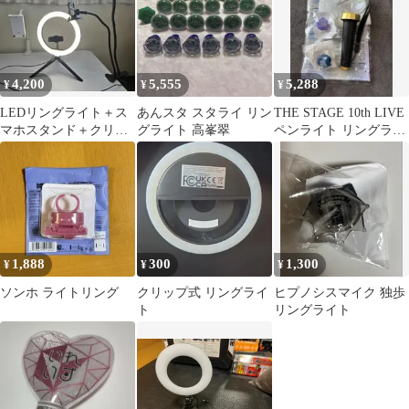
4,200
5,555
5,288
¥
¥
¥
LEDリングライト＋ス
あんスタ スタライ リン
THE STAGE 10th LIVE
マホスタンド＋クリッ
グライト 高峯翠
ペンライト リングライ
プライト 3点 配信/撮
ト あんステ
影/自撮り
1,888
300
1,300
¥
¥
¥
ソンホ ライトリング
クリップ式 リングライ
ヒプノシスマイク 独歩
ト
リングライト