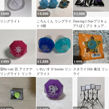
680
8,000
1,666
¥
¥
¥
リングライト
ころんくん リングライ
Dancing☆Starプリキュ
ト 6個
ア3 ぼくプリ キュアブ
レイク リングライト
999
1,888
800
¥
¥
¥
⑨Re:vale 百 アイナナ
いれいす If hotoke リン
スタライ10th 奏汰 リン
リングライト リンライ
グライト
ライ
アイドリッシュセブン