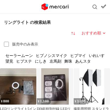
リングライト の検索結果
並び替え
販売中のみ表示
セーラームーン
ヒプノシスマイク
ヒプマイ
いれいす
望見
ヒプステ
にしき
左馬刻
舞珠
あんスタ
800
1,100
3,000
¥
¥
¥
LEDリングライト5イン
DIME特別付録 LEDリ
撮影用照明 スタンドラ