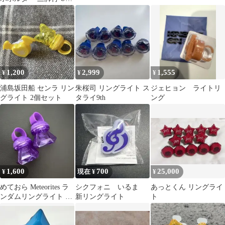
給電
1,200
2,999
1,555
¥
¥
¥
浦島坂田船 センラ リン
朱桜司 リングライト ス
ジェヒョン ライトリ
グライト 2個セット
タライ9th
ング
1,600
700
25,000
¥
現在 ¥
¥
めておら Meteorites ラ
シクフォニ いるま
あっとくん リングライ
ンダムリングライト 心
新リングライト
ト
音 2個セット