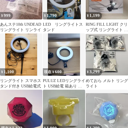
999
1,790
1,199
¥
¥
¥
あんステ10th UNDEAD
LED リングライトス
RING FILL LIGHT クリ
リングライト リンライ
タンド
ップ式 リングライト 本
体
1,100
600
3,299
¥
現在 ¥
¥
リングライト スマホス
PULUZ LEDリングライ
めておら メルト リング
タンド付き USB給電式
ト USB給電 箱あり 撮
ライト
影用