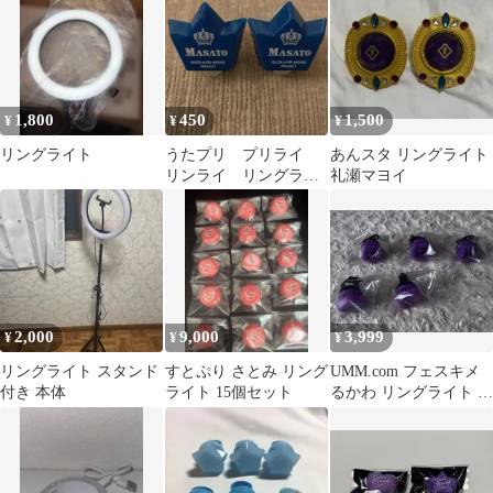
1,800
450
1,500
¥
¥
¥
リングライト
うたプリ プリライ
あんスタ リングライト
リンライ リングライ
礼瀬マヨイ
ト 真斗 2個セット
2,000
9,000
3,999
¥
¥
¥
リングライト スタンド
すとぷり さとみ リング
UMM.com フェスキメ
付き 本体
ライト 15個セット
るかわ リングライト リ
ンライ