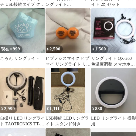
チ USB接続タイプ クリ
ングライト
イト 2灯セット
ップ・スタンド付き
PREMIUM スマホ撮
影
999
2,500
1,500
現在 ¥
¥
¥
ころん リングライト
ヒプノシスマイク ヒプ
リングライト QX-260
マイ リングライト リン
色温度調整 スマホホル
ライ 白膠木簓
ダー付
2,999
1,111
888
¥
¥
¥
自撮り LED リングライ
USB接続 LEDリングラ
LED リングライト 撮影
ト TAOTRONICS TT-
イト スタンド付き
用
CL026 155cm