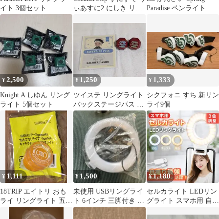
イト 3個セット
ぃあすに2 にしき リン
Paradise ペンライト
グライト
2,500
1,250
1,333
¥
¥
¥
Knight A しゆん リング
ツイステ リングライト
シクフォニ すち 新リン
ライト 5個セット
バックステージパス ブ
ライ9個
レイジングジュエル カ
リム
1,111
1,500
1,180
¥
¥
¥
18TRIP エイトリ おも
未使用 USBリングライ
セルカライト LEDリン
ライ リングライト 五十
ト 6インチ 三脚付き 調
グライト スマホ用 自撮
竹あく太
光10段階
りライト