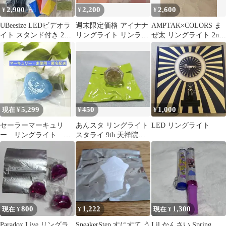
2,900
2,200
2,600
¥
¥
¥
UBeesize LEDビデオラ
週末限定価格 アイナナ
AMPTAK×COLORS ま
イト スタンド付き 2個
リングライト リンライ
ぜ太 リングライト 2nd
セット
和泉一織 7周年 2点
星型
5,299
450
1,000
現在 ¥
¥
¥
セーラーマーキュリ
あんスタ リングライト
LED リングライト
ー リングライト シ
スタライ 9th 天祥院英
ャイニングシアター
智
セーラームーンストア
800
1,222
1,300
現在 ¥
¥
現在 ¥
Paradox Live リングラ
SneakerStep すにすて う
Lil かんさい Spring