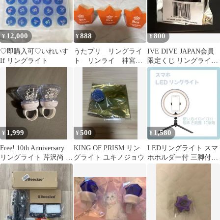
12,000
888
800
¥
¥
¥
♡即購入可♡いれいす
うたプリ リングライ
IVE DIVE JAPAN会員
If リングライト
ト リンライ 神宮寺
限定くじ リングライ
レン
ト レイ F賞
1,999
500
1,580
¥
¥
¥
Free! 10th Anniversary
KING OF PRISM リン
LEDリングライト スマ
リングライト 芹沢尚 2
グライト ユキノジョウ
ホホルダー付 三脚付き
個セット
撮影