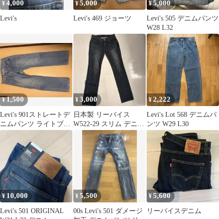
4,000
5,000
5,000
¥
¥
¥
Levi's
Levi's 469 ジョーツ
Levi's 505 デニムパンツ
W28 L32
1,500
3,000
2,222
¥
¥
¥
Levi's 901ストレートデ
日本製 リーバイス
Levi's Lot 568 デニムパ
ニムパンツ ライトブル
W522-29 スリム デニム
ンツ W29 L30
ー
パンツ y2kファッショ
ン
10,000
5,500
5,600
¥
¥
¥
Levi's 501 ORIGINAL
00s Levi's 501 ダメージ
リーバイスデニム