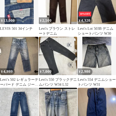
10%OFF
13,000
2,500
4,320
¥
¥
¥
LEVIS 501 34インチ
Levi's ブラウン ストレ
Levi's Lot 503B デニム
ートデニム
ショートパンツ W30
4,999
7,000
2,980
¥
¥
¥
Levi’s 502 レギュラーテ
Levi's 550 ブラックデニ
Levi's 554 デニムショー
ーパード デニム ジーン
ムパンツ W34 L32
トパンツ W31
ズ W32 L33