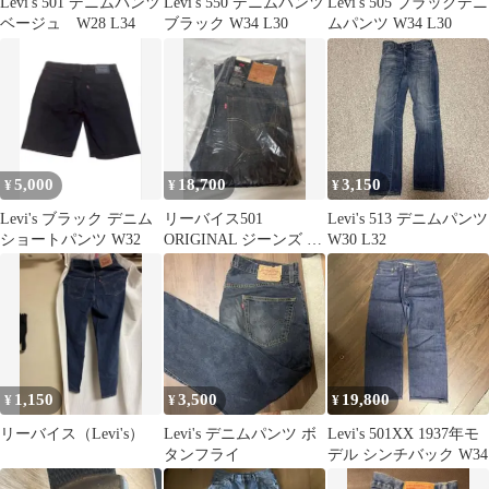
Levi's 501 デニムパンツ
Levi's 550 デニムパンツ
Levi's 505 ブラックデニ
ベージュ W28 L34
ブラック W34 L30
ムパンツ W34 L30
5,000
18,700
3,150
¥
¥
¥
Levi's ブラック デニム
リーバイス501
Levi's 513 デニムパンツ
ショートパンツ W32
ORIGINAL ジーンズ ダ
W30 L32
ークインディゴ
（W30/L34）
1,150
3,500
19,800
¥
¥
¥
リーバイス（Levi's）
Levi's デニムパンツ ボ
Levi's 501XX 1937年モ
タンフライ
デル シンチバック W34