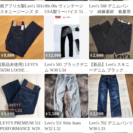
南アフリカ製Levi's 501s
90s 00s ヴィンテージ
Levi's 568 デニムパン
スキニージーンズ ダー
USA製リーバイス 517
ツ 綿麻素材 春夏用
クブルーW30L32
ブーツカット アメカ
ジ
8,800
12,000
2,600
¥
¥
¥
[新品未使用] LEVI'S
Levi's 501 ブラックデニ
【新品】Levi's スキニ
565M LOOSE
ム W30 L34
ーデニム ブラック
STRAIGHT
CM.58/76 ストレッチ
3,000
5,500
2,800
¥
¥
¥
LEVI'S PREMIUM 511
Levi's 511 Slim Jeans
Levi's 702 デニムパンツ
PERFORMANCE W29
W32 L32
W30 L33