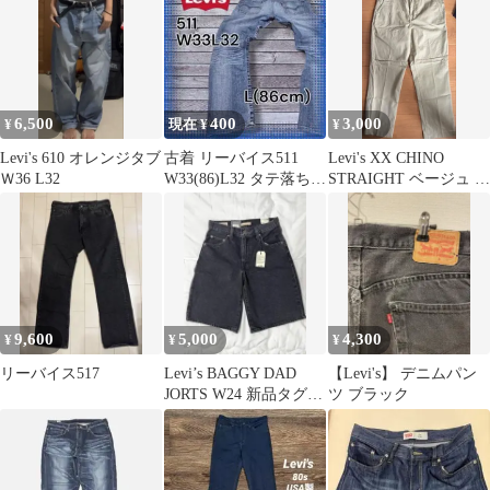
6,500
400
3,000
¥
現在 ¥
¥
Levi's 610 オレンジタブ
古着 リーバイス511
Levi's XX CHINO
Ｗ36 L32
W33(86)L32 タテ落ち
STRAIGHT ベージュ パ
ヒゲ ハチノス フェード
ンツ
9,600
5,000
4,300
¥
¥
¥
リーバイス517
Levi’s BAGGY DAD
【Levi's】 デニムパン
JORTS W24 新品タグ付
ツ ブラック
き