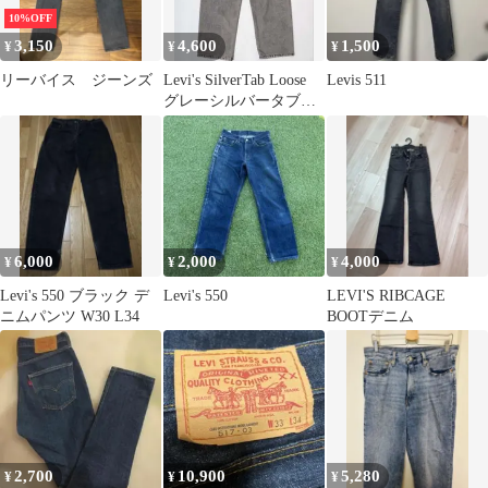
10%OFF
3,150
4,600
1,500
¥
¥
¥
リーバイス ジーンズ
Levi's SilverTab Loose
Levis 511
グレーシルバータブ
34inch
6,000
2,000
4,000
¥
¥
¥
Levi's 550 ブラック デ
Levi's 550
LEVI'S RIBCAGE
ニムパンツ W30 L34
BOOTデニム
2,700
10,900
5,280
¥
¥
¥