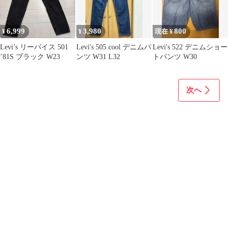
6,999
3,980
800
¥
¥
現在 ¥
Levi’s リーバイス 501
Levi's 505 cool デニムパ
Levi's 522 デニムショー
’81S ブラック W23
ンツ W31 L32
トパンツ W30
次へ