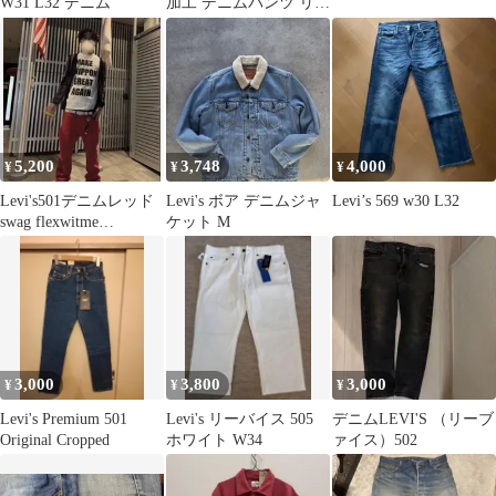
W31 L32 デニム
加工 デニムパンツ リペ
ア加工
5,200
3,748
4,000
¥
¥
¥
Levi's501デニムレッド
Levi's ボア デニムジャ
Levi’s 569 w30 L32
swag flexwitme
ケット M
yokosquad
3,000
3,800
3,000
¥
¥
¥
Levi's Premium 501
Levi's リーバイス 505
デニムLEVI'S （リーブ
Original Cropped
ホワイト W34
ァイス）502