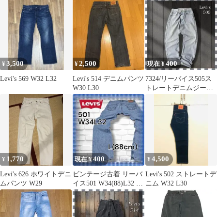
3,500
2,500
400
¥
¥
現在 ¥
Levi's 569 W32 L32
Levi's 514 デニムパンツ
7324/リーバイス505ス
W30 L30
トレートデニムジーン
ズ34x30
1,770
400
4,500
¥
現在 ¥
¥
Levi's 626 ホワイトデニ
ビンテージ古着 リーバ
Levi's 502 ストレートデ
ムパンツ W29
イス501 W34(88)L32 フ
ニム W32 L30
ェードアメカジ 汚れ有