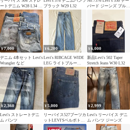
リーバイス 504 ストレ
Levi's 578 デニムパンツ
No.7376 Levi’s 550 テー
ートデニム W28 L34 濃
ブラック W29 L32
パード ジーンズ ブルー
紺
US古着
7,000
6,200
6,000
¥
¥
¥
デニム 4本セット Levi's
Levi's RIBCAGE WIDE
新品Levi's 502 Taper
Wrangler など
LEG ライトブルー
Stretch Jeans W30 L32
24inch
2,360
5,000
2,999
¥
¥
¥
Levi's ストレートデニ
リーバイス527ブーツカ
Levi's リーバイス デニ
ム パンツ
ットLEVI'Sベルボトム
ム パンツ ジーンズ
w30