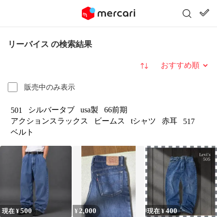
リーバイス の検索結果
並び替え
販売中のみ表示
シルバータブ
usa製
66前期
501
アクションスラックス
ビームス
tシャツ
赤耳
517
ベルト
500
2,000
400
現在 ¥
¥
現在 ¥