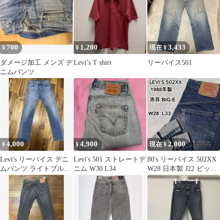
700
1,200
3,433
¥
¥
現在 ¥
ダメージ加工 メンズ デ
Levi’s T shirt
リーバイス501
ニムパンツ
4,000
4,900
2,000
¥
¥
現在 ¥
Levi's リーバイス デニ
Levi's 501 ストレートデ
80's リーバイス 502XX
ムパンツ ライトブルー
ニム W30 L34
W28 日本製 J22 ビッグ
513 w28L32
E 赤耳 復刻