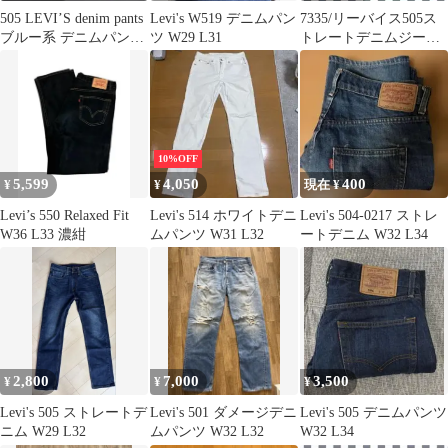
505 LEVI’S denim pants
Levi's W519 デニムパン
7335/リーバイス505ス
ブルー系 デニムパンツ
ツ W29 L31
トレートデニムジーン
W42
ズ38x30
10%OFF
5,599
4,050
400
¥
¥
現在 ¥
Levi’s 550 Relaxed Fit
Levi's 514 ホワイトデニ
Levi's 504-0217 ストレ
W36 L33 濃紺
ムパンツ W31 L32
ートデニム W32 L34
2,800
7,000
3,500
¥
¥
¥
Levi's 505 ストレートデ
Levi's 501 ダメージデニ
Levi's 505 デニムパンツ
ニム W29 L32
ムパンツ W32 L32
W32 L34