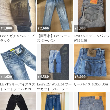
1,800
2,600
1,900
¥
¥
¥
Levi's ガチャベルト ブ
【商品名】Lee ジーン
Levi's 505 デニムパンツ
ラック
ズ ジーパン
W32 L30
1,620
4,580
3,000
¥
¥
¥
LEVI’Sリーバイス▼ス
Levi’s527 W36L34 ブー
リーバイス 10950 USA
トレートデニム▼29イ
ツカット フレアデニム
ンチ▼ウエスト約80cm
Y2K リーバイス