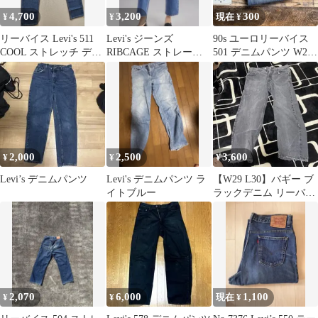
4,700
3,200
300
¥
¥
現在 ¥
リーバイス Levi's 511
Levi's ジーンズ
90s ユーロリーバイス
COOL ストレッチ デニ
RIBCAGE ストレート
501 デニムパンツ W28
ムパンツ
フィット ハイライズ
Levis ジーンズ
2,000
2,500
3,600
¥
¥
¥
Levi’s デニムパンツ
Levi's デニムパンツ ラ
【W29 L30】バギー ブ
イトブルー
ラックデニム リーバイ
ス 550
2,070
6,000
1,100
¥
¥
現在 ¥