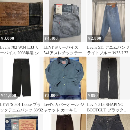
L32
3,000
4,400
2,800
¥
¥
¥
Levi's 702 W34 L33 リ
LEVI’S/リーバイス
Levi's 511 デニムパンツ
ーバイス 2008年製 シン
541アスレチックテーパ
ライトブルー W33 L32
チバック
ーストレッチデニム
11,000
5,800
890
¥
¥
¥
LEVI’S 501 Loose ブラ
Levi's カバーオール ジ
Levi’s 315 SHAPING
ックデニムパンツ 33/32
ャケット カーキ L
BOOTCUT ブラックデ
ニム