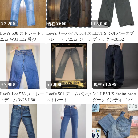
2,200
600
5,000
¥
現在 ¥
¥
Levi's 508 ストレートデ
Levi'sリーバイス 514 ス
LEVI’S シルバータブ
ニム W31 L32 希少
トレート デニム ジーン
ブラック w38l32
ズW34総丈103cm
7,980
2,000
1,999
¥
¥
現在 ¥
Levi's Lot 578 ストレー
Levi's 501 デニムパンツ
541 LEVI’S denim pants
トデニム W28 L30
ストレート
ダークインディゴ パン
ツ W42