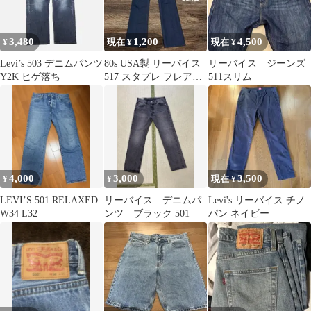
3,480
1,200
4,500
¥
現在 ¥
現在 ¥
Levi’s 503 デニムパンツ
80s USA製 リーバイス
リーバイス ジーンズ
Y2K ヒゲ落ち
517 スタプレ フレアデ
511スリム
ニム調パンツ 42タロン
4,000
3,000
3,500
¥
¥
現在 ¥
LEVI’S 501 RELAXED
リーバイス デニムパ
Levi's リーバイス チノ
W34 L32
ンツ ブラック 501
パン ネイビー