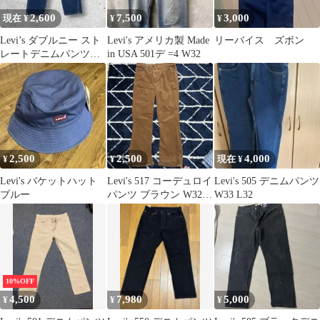
2,600
7,500
3,000
現在 ¥
¥
¥
Levi’s ダブルニー スト
Levi's アメリカ製 Made
リーバイス ズボン
レートデニムパンツ
in USA 501デ =4 W32
W30インディゴ
2,500
2,500
4,000
¥
¥
現在 ¥
Levi's バケットハット
Levi's 517 コーデュロイ
Levi's 505 デニムパンツ
ブルー
パンツ ブラウン W32
W33 L32
L34
10%OFF
4,500
7,980
5,000
¥
¥
¥