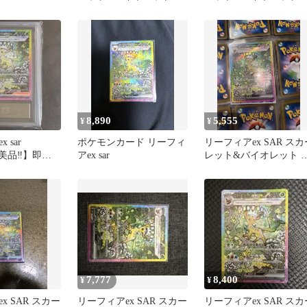
イクラスパック テラス
タ…
8,890
5,555
¥
¥
 sar
ポケモンカード リーフィ
リーフィアex SAR スカ
極美品‼️】即日
アex sar
レット&バイオレット 
ラスタルフェス
イクラスパック韓国版
7,777
8,400
¥
¥
x SAR スカー
リーフィアex SAR スカー
リーフィアex SAR スカ