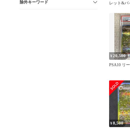
除外キーワード
レット&バ
イクラスパ
タ…
20,500
¥
PSA10 リ
8,500
¥