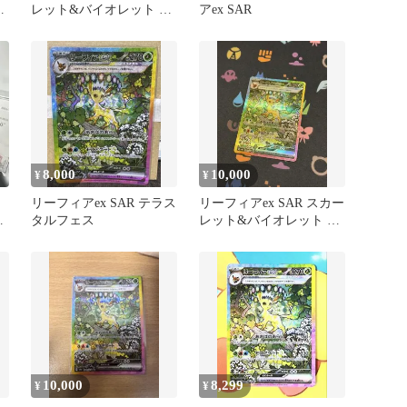
ハ
レット&バイオレット ハ
アex SAR
イクラスパック テラス
タ…
8,000
10,000
¥
¥
リーフィアex SAR テラス
リーフィアex SAR スカー
イ
タルフェス
レット&バイオレット ハ
ッ
イクラスパック テラス
タ…
10,000
8,299
¥
¥