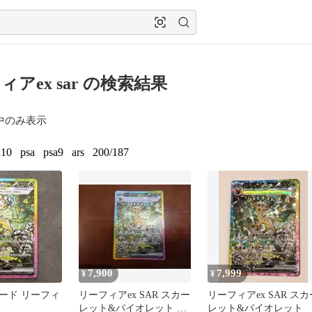
ィアex sar の検索結果
中のみ表示
a10
psa
psa9
ars
200/187
7,900
7,999
¥
¥
ード リーフィ
リーフィアex SAR スカー
リーフィアex SAR スカ
レット&バイオレット ハ
レット&バイオレット