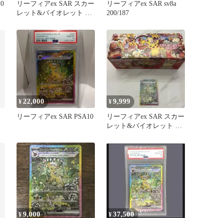
0
リーフィアex SAR スカー
リーフィアex SAR sv8a
レット&バイオレット ハ
200/187
イクラスパック テラス
タ…
22,000
9,999
¥
¥
リーフィアex SAR PSA10
リーフィアex SAR スカー
レット&バイオレット ハ
イクラスパックおまけ付
き
9,000
37,500
¥
¥