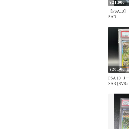
21,000
¥
【PSA10
SAR
28,500
¥
PSA 10 
SAR [SV8a
カ