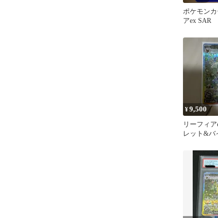
ポケモンカ
アex SAR
9,500
¥
リーフィアe
レット&バ
イクラスパ
タ…