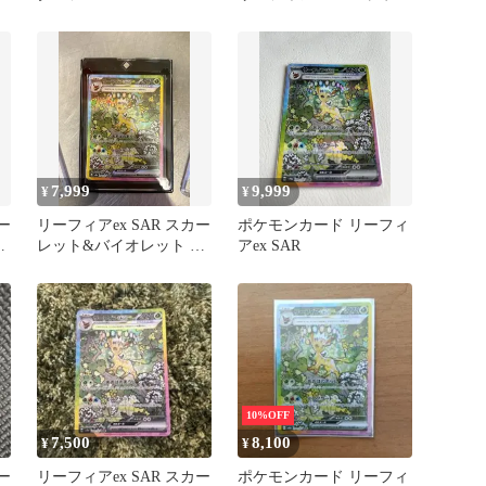
タルフェス
7,999
9,999
¥
¥
ー
リーフィアex SAR スカー
ポケモンカード リーフィ
ハ
レット&バイオレット ハ
アex SAR
イクラスパック テラス
タ…
10%OFF
7,500
8,100
¥
¥
ー
リーフィアex SAR スカー
ポケモンカード リーフィ