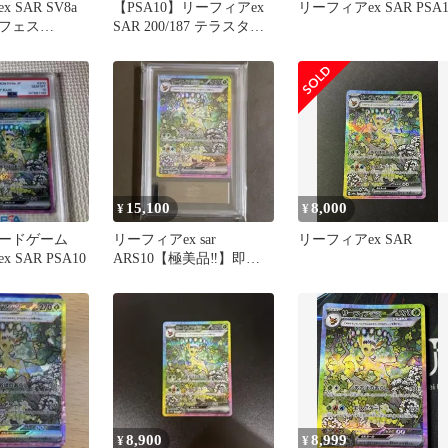
 SAR SV8a
【PSA10】リーフィアex
リーフィアex SAR PSA1
フェス
SAR 200/187 テラスタル
フェスex
15,100
8,000
¥
¥
カードゲーム
リーフィアex sar
リーフィアex SAR
 SAR PSA10
ARS10【極美品‼️】即日
発送‼️テラスタルフェス
④
8,900
8,999
¥
¥