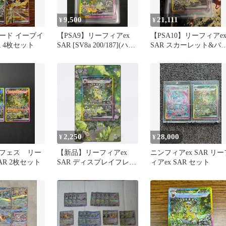
9,500
21,111
¥
¥
ード イーブイ
【PSA9】リーフィアex
【PSA10】リーフィアe
R 4枚セット
SAR [SV8a 200/187](ハイ
SAR スカーレット&バ
クラスパック「テラスタ
オレット
ルフェスex」)
2,250
28,000
¥
¥
フェス リー
【新品】リーフィアex
ニンフィアex SAR リー
AR 2枚セット
SAR ディスプレイフレー
ィアex SAR セット
ム