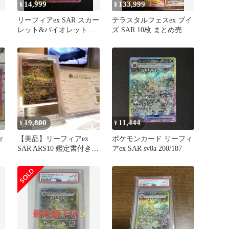
14,999
133,999
¥
¥
リーフィアex SAR スカー
テラスタルフェスex ブイ
カ
レット&バイオレット ハ
ズ SAR 10枚 まとめ売り
イクラスパック テラスタ
コンプリートセット
ル
19,800
11,444
¥
¥
ィ
【美品】リーフィアex
ポケモンカード リーフィ
SAR ARS10 鑑定書付き
アex SAR sv8a 200/187
ポケモンカード