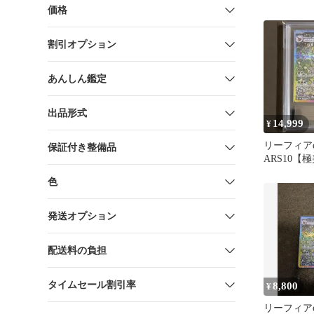
価格
割引オプション
あんしん鑑定
出品形式
14,999
¥
リーフィアex
保証付き整備品
ARS10【
発送‼️ テ
色
①
発送オプション
配送料の負担
タイムセール割引率
8,800
¥
リーフィアe