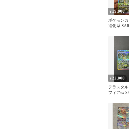
19,000
¥
ポケモンカ
進化系 SA
22,000
¥
テラスタル
フィアex S