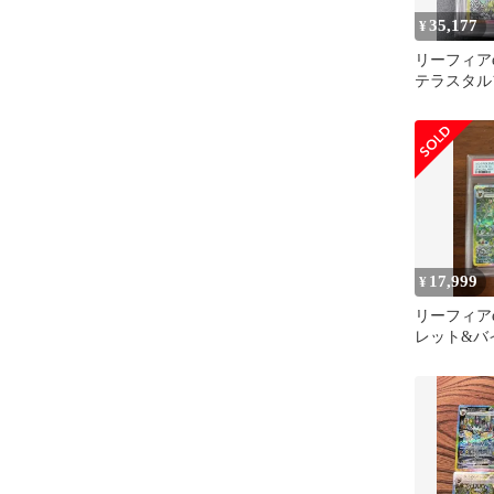
35,177
¥
リーフィアex
テラスタル
200/187
17,999
¥
リーフィアe
レット&バ
イクラスパ
タ…