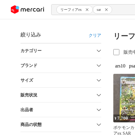
ンツにスキップ
リーフィアex
sar
絞り込み
リーフ
クリア
カテゴリー
販売
ブランド
ars10
ps
サイズ
販売状況
出品者
7,700
¥
商品の状態
ポケモンカ
アex SAR