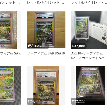
イオレット ハ
レット&バイオレット ハ
レット&バイオレット 
ック テラス
イクラスパック テラス
イクラスパック テラス
タ…
25,555
37,000
現在 ¥
¥
ーフィアex SAR
リーフィアex SAR PSA10
ARS10+リーフィアex
SAR スカーレット&バ
オレットハイクラスパ
ク
24,444
22,222
¥
¥