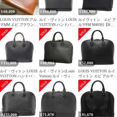
60,000
100,800
108,000
¥
¥
¥
LOUIS VUITTON アル
ルイ・ヴィトン LOUIS
ルイヴィトン エピ ア
マMM エピ ブラウン
VUITTON ハンドバッ
ルマPM M40302【Bラ
MI1917 保存袋付
グ アルマ エピ ノワー
ンク】【中古】
ル ノワール レザー ア
ルマ レディース Used A
111,800
68,904
52,800
¥
¥
¥
ルイ・ヴィトン LOUIS
ルイ・ヴィトン(Louis
LOUIS VUITTON ルイ
VUITTON ハンドバッ
Vuitton) ルイ・ヴィト
ヴィトン エピ アルマ
グ アルマ エピ ノワー
ン ハンドバッグ エピ
ハンドバッグ レザー ノ
ル ノワール レザー ア
アルマ M52142 ノワー
ワール 黒 ブラック ゴ
ルマ レディース Used A
ル レディース
ールド金具 M52142
155,000
71,070
91,670
¥
¥
¥