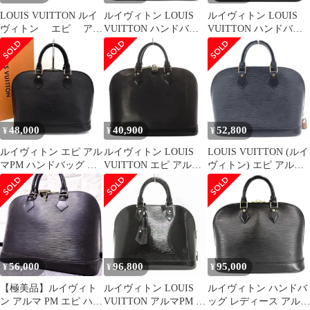
LOUIS VUITTON ルイ
ルイヴィトン LOUIS
ルイヴィトン LOUIS
ヴィトン エピ アル
VUITTON ハンドバッ
VUITTON ハンドバッ
マPM ハンドバッグ
グ アルマ PM エピレザ
グ アルマ PM エピエレ
M52142 ノワール（ゴ
ー ノワール ゴールド金
クトリックレザー ノワ
ールド金具）【中古】
具 黒 鍵欠品 M52142
ールエレクトリック シ
【送料無料】
FL0063【中古】
ルバー金具 黒 エナメル
M4032N SN3183【中
古】
48,000
40,900
52,800
¥
¥
¥
ルイヴィトン エピ アル
ルイヴィトン LOUIS
LOUIS VUITTON (ルイ
マPM ハンドバッグ ノ
VUITTON エピ アルマ
ヴィトン) エピ アルマ
ワール ブラック ゴ
ノワール PM ハンドバ
PM ハンドバッグ ブラ
ールド金具
ッグ ブラック 南京錠付
ック ノワール レザー
き M40452 /YO12 ■OH
M52142 ゴールド金具
56,000
96,800
95,000
¥
¥
¥
【極美品】ルイヴィト
ルイヴィトン LOUIS
ルイヴィトン ハンドバ
ン アルマ PM エピ ハン
VUITTON アルマPM エ
ッグ レディース アルマ