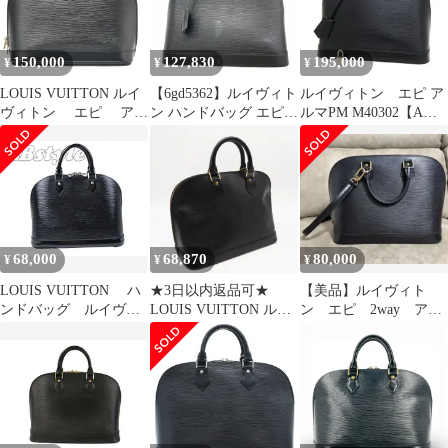
150,000
127,830
195,000
¥
¥
¥
LOUIS VUITTON ルイ
【6gd5362】ルイヴィト
ルイヴィトン エピ ア
ヴィトン エピ アル
ン ハンドバッグ エピ
ルマPM M40302【Aラ
マPM ハンドバッグ
アルマPM M40302 ノワ
ンク】【中古】
M40302 ノワール（ゴ
ール【中古】レディー
ールド金具）【中古】
ス
【送料無料】
68,000
68,870
80,000
¥
¥
¥
LOUIS VUITTON ハ
★3日以内返品可★
【美品】ルイヴィト
ンドバッグ ルイヴィ
LOUIS VUITTON ル
ン エピ 2way アル
トン エピ アルマ PM ノ
イ・ヴィトン エピ アル
マPM ハンドバッグ
ワールエレクトリック
マPM ノワール M40302
ストラップ付き
M4032 レディース レザ
ハンドバッグ ブラック
ー ハンドバッグ シル
レザー レディース
バー ブラック