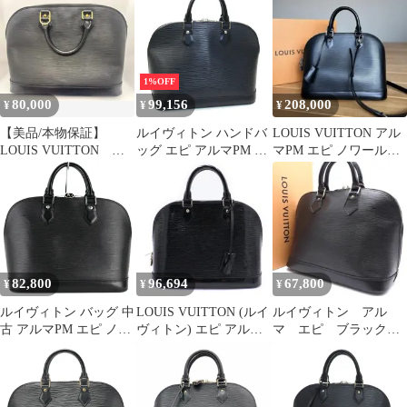
ールド金具
1%OFF
80,000
99,156
208,000
¥
¥
¥
【美品/本物保証】
ルイヴィトン ハンドバ
LOUIS VUITTON アル
LOUIS VUITTON エ
ッグ エピ アルマPM ノ
マPM エピ ノワール
ピ アルマPM ノワー
ワール
M40302
ル 黒
82,800
96,694
67,800
¥
¥
¥
ルイヴィトン バッグ 中
LOUIS VUITTON (ルイ
ルイヴィトン アル
古 アルマPM エピ ノワ
ヴィトン) エピ アルマ
マ エピ ブラック
ール 黒 M52802 ハンド
PM ノワールエレクト
ハンドバッグ
バッグ レディース アク
リック M4032N レディ
26050602
トワン【中古】
ース レザー ハンドバッ
グ ブラック