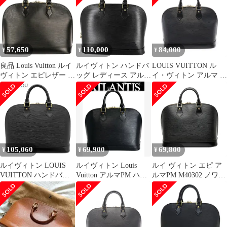
ィース LOUIS
ック【中古】
VUITTON 中古 ルイヴ
ィトン ルイ ヴィトン
57,650
110,000
84,000
¥
¥
¥
良品 Louis Vuitton ルイ
ルイヴィトン ハンドバ
LOUIS VUITTON ル
ヴィトン エピレザー ア
ッグ レディース アルマ
イ・ヴィトン アルマ エ
ルマPM ハンドバッグ
PM ブラック 黒 LOUIS
ピ ノワール ハンドバッ
M52142 ノワール ブラ
VUITTON M52802 エピ
グ
ック レディース 古着
レザー ノワール ゴール
中古 USED
ド金具【中古品】
105,060
69,900
69,800
¥
¥
¥
ルイヴィトン LOUIS
ルイヴィトン Louis
ルイ ヴィトン エピ ア
VUITTON ハンドバッ
Vuitton アルマPM ハン
ルマPM M40302 ノワー
グ アルマ PM エピレザ
ドバッグ エピ 黒
ル ブラック レザー レ
ー ノワール ゴールド金
M52142 【71798】
ディース LOUIS
具 黒 M52142
VUITTON【1-
AR1916【中古】
0242211】