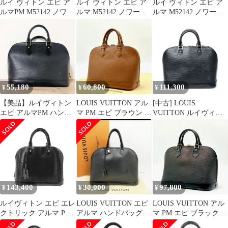
ルイ ヴィトン エピ ア
ルイ ヴィトン エピ ア
ルイ ヴィトン エピ ア
ルマPM M52142 ノワー
ルマ M52142 ノワール
ルマ M52142 ノワール
ル ブラック レザー レ
ブラック レザー レディ
ブラック レザー レディ
ディース LOUIS
ース LOUIS
ース LOUIS
VUITTON【1-
VUITTON【1-
VUITTON【1-
0096775】
0242190】
0141967】
55,180
60,800
111,300
¥
¥
¥
【美品】ルイヴィトン
LOUIS VUITTON アル
[中古] LOUIS
エピ アルマPM ハンド
マ PM エピ ブラウン レ
VUITTON ルイヴィト
バッグ レザー
ザー ハンドバッグ【状
ンアルマ黒エピA
態ランク:A】
143,400
30,000
97,800
¥
¥
¥
ルイヴィトン エピ エレ
LOUIS VUITTON エピ
LOUIS VUITTON アル
クトリック アルマ PM
アルマ ハンドバッグ ブ
マ PM エピ ブラック レ
M4032N バッグ
ラック
ザー ハンドバッグ