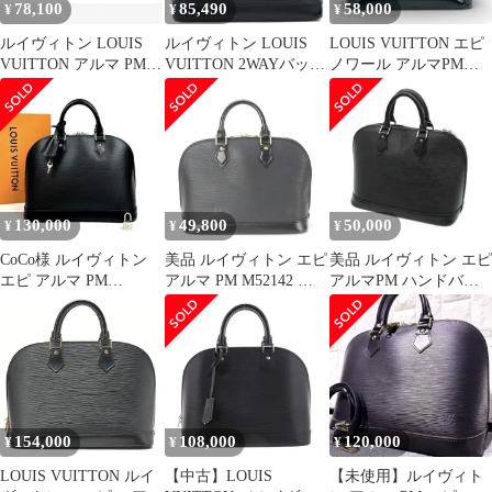
78,100
85,490
58,000
¥
¥
¥
ルイヴィトン LOUIS
ルイヴィトン LOUIS
LOUIS VUITTON エピ
VUITTON アルマ PM
VUITTON 2WAYバッグ
ノワール アルマPM
エピ M52142 ブラック
アルマ PM エピレザー
M52802 レディース ハ
レザー 本革 ハンドバッ
ノワール シルバー金具
ンドバッグ
グ トート BAG カバン
黒 鍵・パドロック欠品
手提げ鞄 ☆AA★
M52142 FL4077【中
古】
130,000
49,800
50,000
¥
¥
¥
CoCo様 ルイヴィトン
美品 ルイヴィトン エピ
美品 ルイヴィトン エピ
エピ アルマ PM
アルマ PM M52142 レ
アルマPM ハンドバッ
M40302 ハンドバッグ
ザー ハンドバッグ トー
グ 黒 ブラック ①
レザー
ト ノワール ゴールド
金具 ショルダー レディ
ース EEE BD4-8【中
古】
154,000
108,000
120,000
¥
¥
¥
LOUIS VUITTON ルイ
【中古】LOUIS
【未使用】ルイヴィト