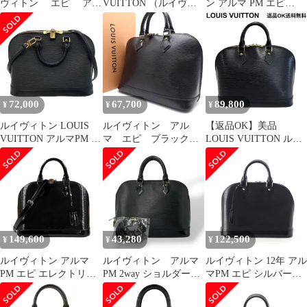
ヴィトン エピ アル
VUITTON （ルイヴィ
ン アルマ PM エピ
マPM ハンドバッグ
トン） ｱﾙﾏPM バッグ
2way バッグ ノワール
M52142 ノワール（ゴ
ハンドバッグ Epi/Noir
黒
ールド金具）【中古】
Black M40302 used:A
【送料無料】
72,000
67,700
89,800
¥
¥
¥
ルイヴィトン LOUIS
ルイヴィトン アル
【返品OK】美品
VUITTON アルマPM ハ
マ エピ ブラック
LOUIS VUITTON ルイ
ンドバッグ 2WAY エピ
ハンドバッグ
ヴィトン エピ アルマ
M52142 ノワール ゴー
26050601
M52142 MI0927 ノワー
ルド金具 AR1010 レデ
ル ブラック ゴールド金
ィース【中古】
具 カデナ キー ハンド
バッグ レディース
【D371901000802ナ
2607】
149,600
43,280
122,500
¥
¥
¥
ルイヴィトン アルマ
ルイヴィトン アルマ
ルイヴィトン 12年 アル
PM エピ エレクトリッ
PM 2way ショルダーバ
マPM エピ シルバー金
ク ショルダーバッグ
ッグ ハンドバッグ
具 ハンドバッグ
M4032N ブラック レデ
エピ 黒
M40302 ノワール ブラ