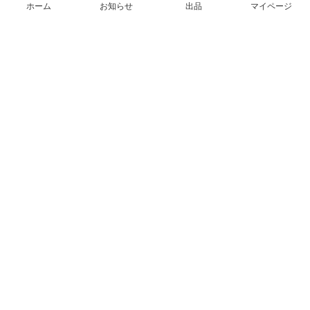
ホーム
お知らせ
出品
マイページ
会社概要（運営会社）
採用情報
プレスリリース
公式ブログ
プレスキット
メルカリUS
メルカリShops
m department（エムデパ）
ヘルプ
ヘルプセンター（ガイド・お問い合わせ）
メルカリShopsでショップを開設する
メルカリShops ショップ管理画面にログイン
メルカリShops出店者向けガイド
お問い合わせ一覧
フリーワードから商品をさがす
プライバシーと利用規約
メルカリ利用規約
メルカリShops利用規約
メルカリアンバサダー利用規約