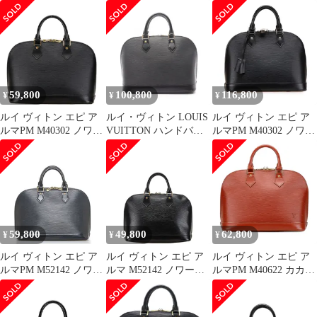
ドバッグ ノワール カデ
ピ ノワール エレクトリ
PM ブラック 黒 LOUIS
ナ カギ
ック ハンドバッグ エピ
VUITTON M52802 エピ
レザー M4032N 黒 ブラ
レザー ノワール シルバ
ック ☆AA★
ー金具【中古品】
59,800
100,800
116,800
¥
¥
¥
ルイ ヴィトン エピ ア
ルイ・ヴィトン LOUIS
ルイ ヴィトン エピ ア
ルマPM M40302 ノワー
VUITTON ハンドバッ
ルマPM M40302 ノワー
ル ブラック レザー レ
グ アルマ エピ ノワー
ル ブラック レザー レ
ディース LOUIS
ル ノワール レザー ア
ディース LOUIS
VUITTON【1-
ルマ レディース Used A
VUITTON【222-
0165844】
14617】
59,800
49,800
62,800
¥
¥
¥
ルイ ヴィトン エピ ア
ルイ ヴィトン エピ ア
ルイ ヴィトン エピ ア
ルマPM M52142 ノワー
ルマ M52142 ノワール
ルマPM M40622 カカオ
ル ブラック レザー レ
ブラック レザー レディ
ブラウン レザー レディ
ディース LOUIS
ース LOUIS
ース LOUIS
VUITTON【1-
VUITTON【1-
VUITTON【1-