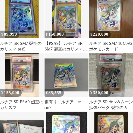
89,999
158,000
220,000
¥
¥
¥
ルチア SR SM7 裂空の
【PSA9】 ルチア SR
ルチア SR SM7 104/096
カリスマ psa5
SM7 裂空のカリスマ
ポケモンカード
104/096
155,000
85,555
350,000
¥
¥
¥
ルチア SR PSA9 烈空の
傷有り ルチア sr
ルチア SR サン&ムーン
カリスマ
sm7
拡張パック 裂空のカリ
スマ キラ 104/096