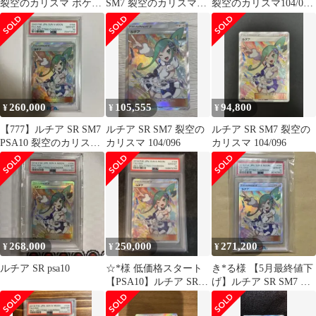
裂空のカリスマ ポケモ
SM7 裂空のカリスマ
裂空のカリスマ104/096
ンカード
104/096
PSA10早い者勝ち
260,000
105,555
94,800
¥
¥
¥
【777】ルチア SR SM7
ルチア SR SM7 裂空の
ルチア SR SM7 裂空の
PSA10 裂空のカリスマ
カリスマ 104/096
カリスマ 104/096
104/096
268,000
250,000
271,200
¥
¥
¥
ルチア SR psa10
☆*様 低価格スタート
き*る様 【5月最終値下
【PSA10】ルチア SR
げ】ルチア SR SM7 裂
SM7 裂空のカリスマ
空のカリスマ 104/096
104