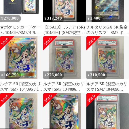
270,000
317,240
1,400
¥
¥
¥
★ポケモンカードゲー
【PSA10】 ルチア (SR)
チルタリスGX SR 裂空
ム 104/096/SM7/B ルチ
{104/096} [SM7/裂空の
のカリスマ SM7 ポケ
ア SR PSA10
カリスマ] [SM] 1枚
モンカード
166,750
276,000
310,500
¥
¥
¥
ルチア SR [裂空のカリ
ルチア SR [裂空のカリ
ルチア SR [裂空のカリ
スマ] SM7 104/096 ポケ
スマ] SM7 104/096
スマ] SM7 104/096
モンカード ポケカ
(PSA10) ポケモンカー
(PSA10) ポケモンカー
ド ポケカ
ド ポケカ