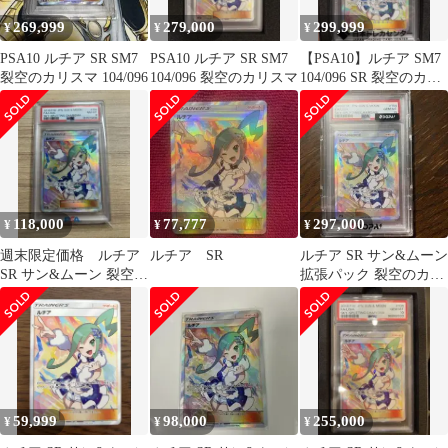
269,999
279,000
299,999
¥
¥
¥
PSA10 ルチア SR SM7
PSA10 ルチア SR SM7
【PSA10】ルチア SM7
裂空のカリスマ 104/096
104/096 裂空のカリスマ
104/096 SR 裂空のカリ
スマ
118,000
77,777
297,000
¥
¥
¥
週末限定価格 ルチア
ルチア SR
ルチア SR サン&ムーン
SR サン&ムーン 裂空の
拡張パック 裂空のカリ
カリスマ104/096 psa8
スマ キラ 104/096
59,999
98,000
255,000
¥
¥
¥