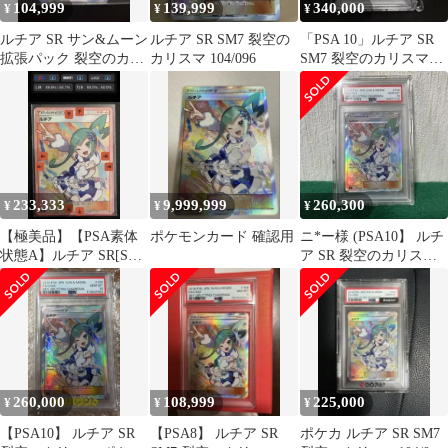
104,999
139,999
340,000
¥
¥
¥
ルチア SR サン&ムーン
ルチア SR SM7 裂空の
「PSA 10」ルチア SR
拡張パック 裂空のカリ
カリスマ 104/096
SM7 裂空のカリスマ
スマ 104/096
104/096
233,333
9,999,999
260,300
¥
¥
¥
【極美品】【PSA素体
ポケモンカード 確認用
ニ*ー様 (PSA10】 ルチ
状態A】ルチア SR[SM7
ア SR 裂空のカリスマ
104/096]
ポケモンカード
260,000
108,999
225,000
¥
¥
¥
【PSA10】 ルチア SR
【PSA8】 ルチア SR
ポケカ ルチア SR SM7