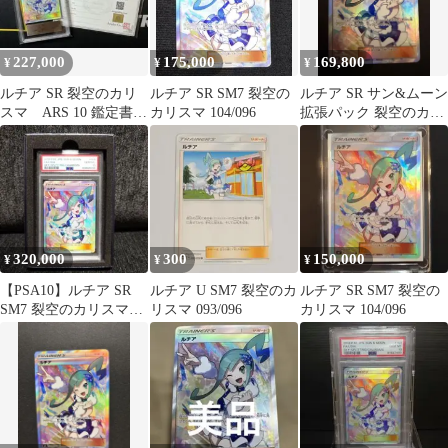
227,000
175,000
169,800
¥
¥
¥
ルチア SR 裂空のカリ
ルチア SR SM7 裂空の
ルチア SR サン&ムーン
スマ ARS 10 鑑定書付
カリスマ 104/096
拡張パック 裂空のカリ
き
スマ 104/096 美品
320,000
300
150,000
¥
¥
¥
【PSA10】ルチア SR
ルチア U SM7 裂空のカ
ルチア SR SM7 裂空の
SM7 裂空のカリスマ
リスマ 093/096
カリスマ 104/096
104/096