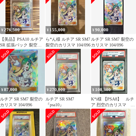
276,500
155,000
90,000
¥
¥
¥
【美品】PSA10 ルチア
ら*ん様 ルチア SR SM7
ルチア SR SM7 裂空の
SR 拡張パック 裂空の
裂空のカリスマ 104/096
カリスマ 104/096
カリスマ 104/096
87,000
270,000
100,300
¥
¥
¥
ルチア SR SM7 裂空の
ルチア SR SM7
K*i様 【PSA8】 ルチ
カリスマ 104/096
『psa10』
ア 烈空のカリスマ SR
104/096 サン＆ムー