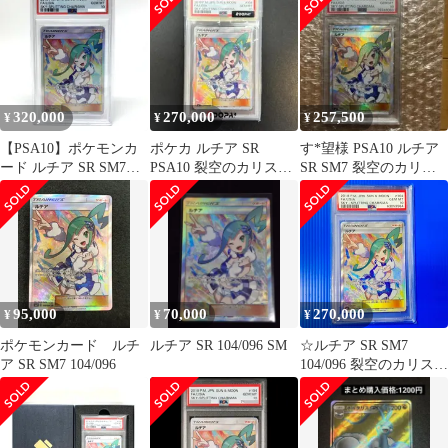
カ
320,000
270,000
257,500
¥
¥
¥
【PSA10】ポケモンカ
ポケカ ルチア SR
す*望様 PSA10 ルチア
ード ルチア SR SM7
PSA10 裂空のカリスマ
SR SM7 裂空のカリス
104/096 裂空のカリスマ
キラ 104/096
マ 104/096
※鑑定品【津山店】
95,000
70,000
270,000
¥
¥
¥
ポケモンカード ルチ
ルチア SR 104/096 SM
☆ルチア SR SM7
ア SR SM7 104/096
104/096 裂空のカリスマ
PSA10 ポケモンカード
ポケカ ポケットモンス
ター smpok097522