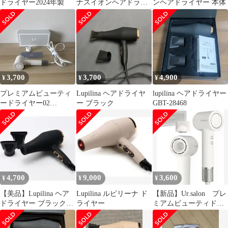
ドライヤー2024年製
ナスイオンヘアドライ
ンヘアドライヤー 本体
アー
3,700
3,700
4,900
¥
¥
¥
プレミアムビューティ
Lupilina ヘアドライヤ
lupilina ヘアドライヤー
ードライヤー02
ー ブラック
GBT-28468
Ur.salon
4,700
9,000
3,600
¥
¥
¥
【美品】Lupilina ヘア
Lupilina ルピリーナ ド
【新品】Ur.salon プレ
ドライヤー ブラック
ライヤー
ミアムビューティドラ
1200W
イヤー０２