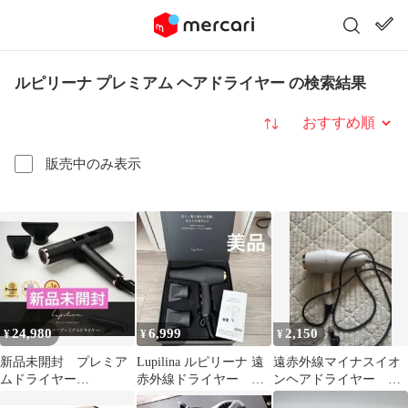
ルピリーナ プレミアム ヘアドライヤー の検索結果
並び替え
販売中のみ表示
24,980
6,999
2,150
¥
¥
¥
新品未開封 プレミア
Lupilina ルピリーナ 遠
遠赤外線マイナスイオ
ムドライヤー
赤外線ドライヤー
ンヘアドライヤー ル
Lupilina(R) 柊 ルピリ
GBT-28468
ピリーナ