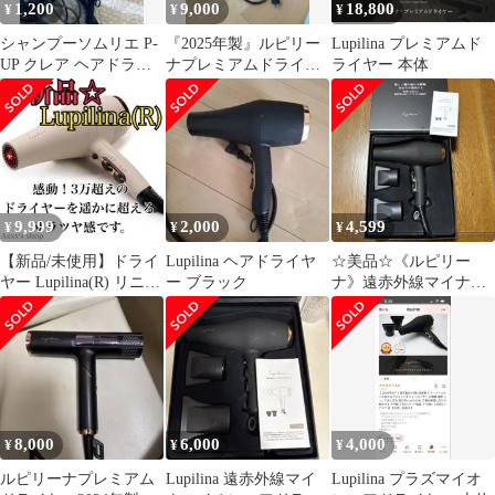
1,200
9,000
18,800
¥
¥
¥
シャンプーソムリエ P-
『2025年製』ルピリー
Lupilina プレミアムド
UP クレア ヘアドライ
ナプレミアムドライヤ
ライヤー 本体
ヤー ブラック ジャンク
ー
品
9,999
2,000
4,599
¥
¥
¥
【新品/未使用】ドライ
Lupilina ヘアドライヤ
☆美品☆《ルピリー
ヤー Lupilina(R) リニュ
ー ブラック
ナ》遠赤外線マイナス
ーアル版 グレージュ
イオンヘアドライヤ
ー ※値下げしました
8,000
6,000
4,000
¥
¥
¥
ルピリーナプレミアム
Lupilina 遠赤外線マイ
Lupilina プラズマイオ