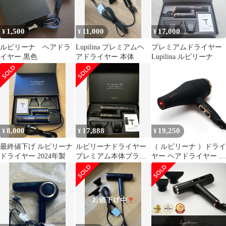
1,500
11,000
17,000
¥
¥
¥
ルピリーナ ヘアドラ
Lupilina プレミアムヘ
プレミアムドライヤー
イヤー 黒色
アドライヤー 本体
Lupilina ルピリーナ
8,000
17,888
19,250
¥
¥
¥
最終値下げ ルピリーナ
ルピリーナドライヤー
（ ルピリーナ ）ドライ
ドライヤー 2024年製
プレミアム本体ブラッ
ヤー ヘアドライヤー プ
ク
ラズマイオン 遠赤外線
大風量 速乾 軽量 (ブラ
ック)pms 1caaf641