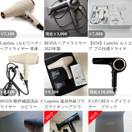
ーナ
7,180
3,000
7,900
¥
現在 ¥
¥
Lupilina（ルピリーナ）
REINA ヘアドライヤー
【H34】LumiAir ルミエ
ヘアドライヤー 本体
2023年製
ア プロ仕様ドライヤ
ー K-09
4,500
9,500
10,000
¥
¥
現在 ¥
601050 動作確認済み ド
Copelina 遠赤外線プラ
P-UP CREA ヘアドライ
ライヤー ルピリー
ズマイオンヘアドライ
ヤー ブラック
ナ 遠赤外線プラズマ
ヤー 本体
イオンヘアドライヤー
GBT-28701