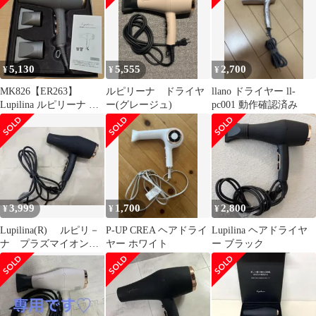
5,130
5,555
2,700
¥
¥
¥
MK826【ER263】
ルピリーナ ドライヤ
llano ドライヤー ll-
Lupilina ルピリーナ 遠
ー(グレージュ)
pc001 動作確認済み
赤外線 ヘアドライヤ
ー GBT-28468
264692784
3,999
1,700
2,800
¥
¥
¥
Lupilina(R) ルピリ－
P-UP CREA ヘアドライ
Lupilina ヘアドライヤ
ナ プラズマイオンド
ヤー ホワイト
ー ブラック
ライヤー