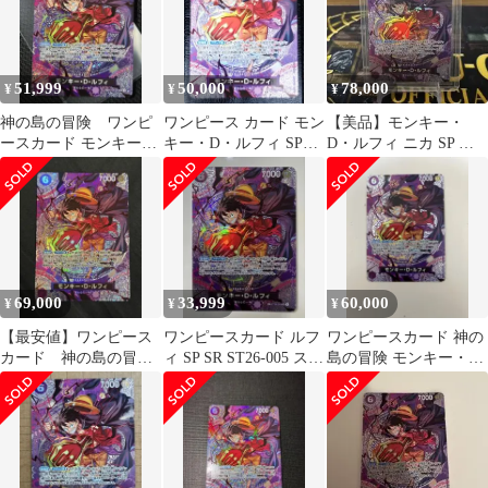
51,999
50,000
78,000
¥
¥
¥
神の島の冒険 ワンピ
ワンピース カード モン
【美品】モンキー・
ースカード モンキー・
キー・D・ルフィ SP
D・ルフィ ニカ SP 神
D・ルフィ sp ST26-005
ST26-005 神の島の冒険
の島の冒険 ST26-005
69,000
33,999
60,000
¥
¥
¥
【最安値】ワンピース
ワンピースカード ルフ
ワンピースカード 神の
カード 神の島の冒
ィ SP SR ST26-005 スペ
島の冒険 モンキー・
険 ルフィ SP ST26-
シャルカード 神の島
D・ルフィ SP ST26-005
005 美品