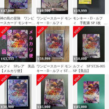
47,000
40,500
19,999
¥
¥
¥
神の島の冒険 ワンピ
ワンピースカード モン
モンキー・D・ルフ
ースカード モンキー・
キー・D・ルフィ
ィ 手配書 SP 1枚 神
D・ルフィsp ST26-005
の島の冒険 1box
63,333
59,999
50,000
¥
¥
¥
ルフィ SPレア 美品
ワンピースカード モン
ルフィ SP ST26-005
【メルカリ便】
キー・D・ルフィ ST26-
SP【美品】
005
38,900
45,000
45,000
¥
¥
¥