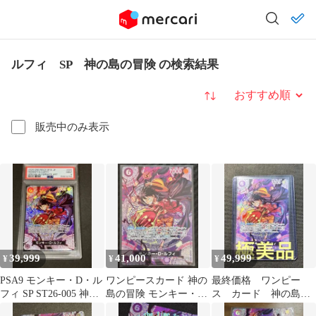
ルフィ SP 神の島の冒険 の検索結果
並び替え
販売中のみ表示
39,999
41,000
49,999
¥
¥
¥
PSA9 モンキー・D・ル
ワンピースカード 神の
最終価格 ワンピー
フィ SP ST26-005 神の
島の冒険 モンキー・
ス カード 神の島の
島
D・ルフィ SP ST26-005
冒険 ルフィ SP