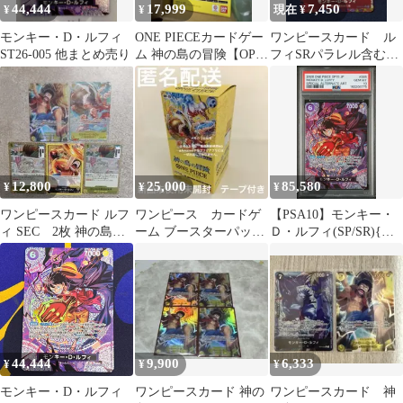
44,444
17,999
7,450
¥
¥
現在 ¥
モンキー・D・ルフィ
ONE PIECEカードゲー
ワンピースカード ル
ST26-005 他まとめ売り
ム 神の島の冒険【OP-
フィSRパラレル含む
15】
1box開封セット
12,800
25,000
85,580
¥
¥
¥
ワンピースカード ルフ
ワンピース カードゲ
【PSA10】モンキー・
ィ SEC 2枚 神の島の
ーム ブースターパック
Ｄ・ルフィ(SP/SR){紫}
冒険
神の島の冒険
〈ST26-005〉[【OP-
（BOX） テープ付き
15】ブースターパック
神の島の冒険
44,444
9,900
6,333
¥
¥
¥
モンキー・D・ルフィ
ワンピースカード 神の
ワンピースカード 神