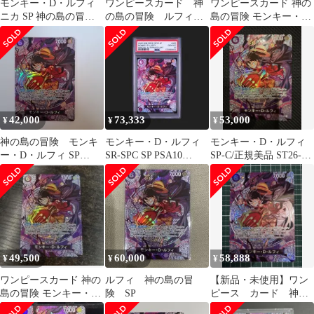
モンキー・D・ルフィ
ワンピースカード 神
ワンピースカード 神の
ニカ SP 神の島の冒険
の島の冒険 ルフィ
島の冒険 モンキー・
ST26-005
SP ST26-005
D・ルフィ SP ST26-005
42,000
73,333
53,000
¥
¥
¥
神の島の冒険 モンキ
モンキー・D・ルフィ
モンキー・D・ルフィ
ー・D・ルフィ SP
SR-SPC SP PSA10
SP-C/正規美品 ST26-
ST26-005
ST26-005
005/神の島の冒険
49,500
60,000
58,888
¥
¥
¥
ワンピースカード 神の
ルフィ 神の島の冒
【新品・未使用】ワン
島の冒険 モンキー・
険 SP
ピース カード 神の
D・ルフィ SP ST26-005
島の冒険 ルフィ SP