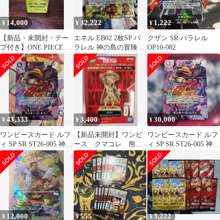
14,000
32,222
1,222
¥
¥
¥
【新品・未開封・テー
エネル EB02 2枚SP パ
クザン SR パラレル
プ付き】ONE PIECEカ
ラレル 神の島の冒険 空
OP10-082
ード 神の島の冒険 OP-
島
15
43,333
3,400
30,000
¥
¥
¥
ワンピースカード ルフ
【新品未開封】ワンピ
ワンピースカード ルフ
ィ SP SR ST26-005 神の
ース クマコレ 熊
ィ SP SR ST26-005 神の
島の冒険
本 フィギュア 銅
島の冒険
像 ルフィ KCF
12,000
555
3,222
¥
¥
¥