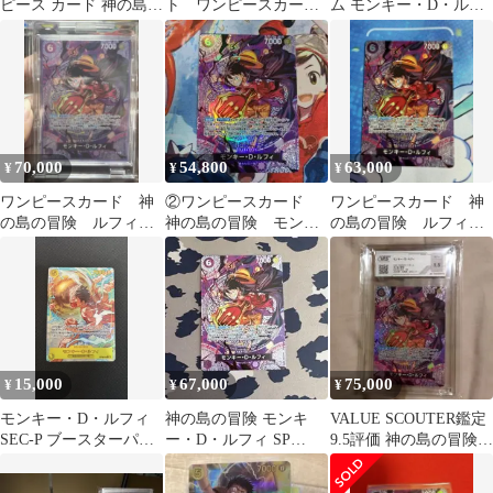
ピース カード 神の島の
ト ワンピースカード
ム モンキー・D・ルフ
冒険ルフィSP ST26-005
神の島の冒険
ィ
70,000
54,800
63,000
¥
¥
¥
ワンピースカード 神
②ワンピースカード
ワンピースカード 神
の島の冒険 ルフィ
神の島の冒険 モンキ
の島の冒険 ルフィ
SP ST26-005 【美品】
ー・D・ルフィ SP
SP ST26-005
ST26-005
15,000
67,000
75,000
¥
¥
¥
モンキー・D・ルフィ
神の島の冒険 モンキ
VALUE SCOUTER鑑定
SEC-P ブースターパッ
ー・D・ルフィ SP
9.5評価 神の島の冒険
ク神の島の冒険
ST26-005 SR
ルフィのSPカード