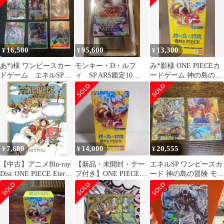
16,500
95,600
13,300
¥
¥
¥
あ*)様 ワンピースカー
モンキー・D・ルフ
み*影様 ONE PIECEカ
ドゲーム エネルSP
ィ SP ARS鑑定10
ードゲーム 神の島の冒
EB02-052 パラレル 神
PSA10並 神の島の冒
険 OP-15 ブースターB
の島
険
7,680
14,000
20,555
¥
¥
¥
【中古】アニメBlu-ray
【新品・未開封・テー
エネルSP ワンピースカ
Disc ONE PIECE Eternal
プ付き】ONE PIECEカ
ード 神の島の冒険 モン
Log ”SKYPIEA”
ード 神の島の冒険 OP-
キー・D・ルフィ シク
15
セット