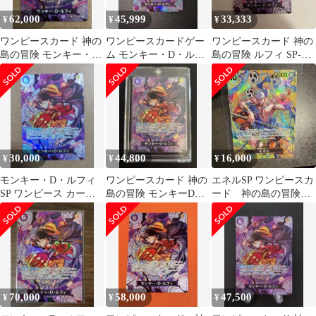
62,000
45,999
33,333
¥
¥
¥
ワンピースカード 神の
ワンピースカードゲー
ワンピースカード 神の
島の冒険 モンキー・
ム モンキー・D・ルフ
島の冒険 ルフィ SP-SR
D・ルフィ SP ST26-005
ィ st26-005
ST26-005
30,000
44,800
16,000
¥
¥
¥
モンキー・D・ルフィ
ワンピースカード 神の
エネルSP ワンピースカ
SP ワンピース カード
島の冒険 モンキーDル
ード 神の島の冒険
ST26-005 神の島の冒険
フィ SP ST26-005
モンキー・D・ルフ
ィ シークレット
70,000
58,000
47,500
¥
¥
¥