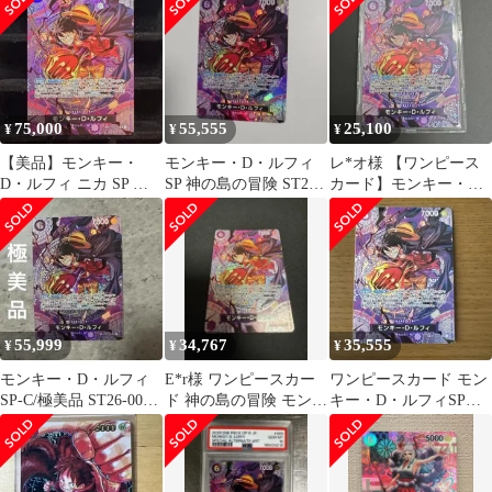
ST26-005
75,000
55,555
25,100
¥
¥
¥
【美品】モンキー・
モンキー・D・ルフィ
レ*オ様 【ワンピース
D・ルフィ ニカ SP 神
SP 神の島の冒険 ST26-
カード】モンキー・
の島の冒険 ST26-005
005
D・ルフィ ST26-005
55,999
34,767
35,555
¥
¥
¥
モンキー・D・ルフィ
E*r様 ワンピースカー
ワンピースカード モン
SP-C/極美品 ST26-005/
ド 神の島の冒険 モンキ
キー・D・ルフィSP
神の島の冒険
ー・D・ルフィ SP
ST26-005
ST26-