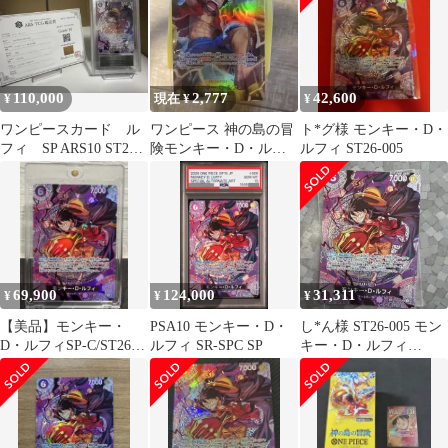
110,000
2,777
42,600
¥
現在 ¥
¥
ワンピースカード ル
ワンピース 神の島の冒
ト*グ様 モンキー・D・
フィ SP ARS10 ST26
険モンキー・D・ルフ
ルフィ ST26-005
神の島の冒険
ィ(SEC)
69,900
124,000
31,311
¥
¥
¥
【美品】モンキー・
PSA10 モンキー・D・
し*ん様 ST26-005 モン
D・ルフィSP-C/ST26-
ルフィ SR-SPC SP
キー・D・ルフィ
005/神の島の冒険
（SP） 神の島の冒険