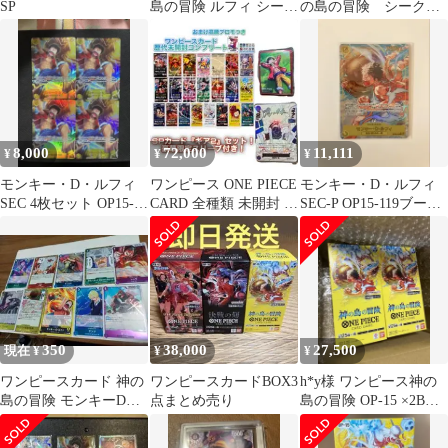
SP
島の冒険 ルフィ シーク
の島の冒険 シークレ
レット OP15-119
ット、レアパラレル
ルフィ
8,000
72,000
11,111
¥
¥
¥
モンキー・D・ルフィ
ワンピース ONE PIECE
モンキー・D・ルフィ
SEC 4枚セット OP15-
CARD 全種類 未開封 パ
SEC-P OP15-119ブース
119 神の島の冒険①
ック ギア2 SP
ターパック神の島の冒
険
350
38,000
27,500
現在 ¥
¥
¥
ワンピースカード 神の
ワンピースカードBOX3
h*y様 ワンピース神の
島の冒険 モンキーDル
点まとめ売り
島の冒険 OP-15 ×2BOX
フィ Lその他Rカード
セット完全新品未開
封・テ