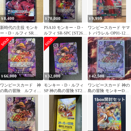
8,400
70,000
9,999
¥
¥
¥
新時代の主役 モンキ
PSA10 モンキー・D・
ワンピースカード ヤマ
ー・D・ルフィ SR
ルフィ SR-SPC [ST26-
ト パラレル OP01-121
ST01-012
005]
sp 和柄
66,000
32,000
42,500
¥
¥
¥
ワンピースカード 神
モンキー・D・ルフィ
ワンピースカード 神の
の島の冒険 ルフィ
SP 神の島の冒険 ST26-
島の冒険 モンキーDル
SP ST26-005 極美品
005
フィ SP ST26-005