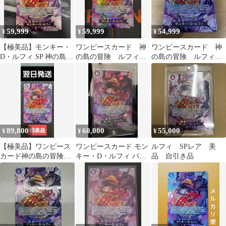
59,999
59,999
54,999
¥
¥
¥
【極美品】モンキー・
ワンピースカード 神
ワンピースカード 神
D・ルフィ SP 神の島の
の島の冒険 ルフィ
の島の冒険 ルフィ
冒険 ワンピースカード
SP ST26-005
SP ST26-005
89,800
60,000
55,000
¥
¥
¥
【極美品】ワンピース
ワンピースカード モン
ルフィ SPレア 美
カード神の島の冒険モ
キー・D・ルフィ パラ
品 自引き品
ンキー・D・ルフィSP
レル 神の島の冒険 OP-
ST26-005
15