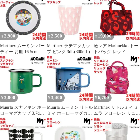
2,900
2,500
19,000
¥
¥
¥
Martinex ムーミン パー
Martinex ラテマグカッ
激レア Marimekko トー
ティー お皿 16.5cm
プ ピンク 3dL(300mL)
トバック レッド
43×30cm
3,800
3,400
6,700
¥
¥
¥
Muurla スナフキン ホー
Muurla ムーミン リトル
Martinex リトルミィ ミ
ローマグカップ 3.7dL
ミィ ホーローマグカッ
ムラ フローレン リュッ
(370mL)
プ 2.5dL(250mL)
クサック 30cm