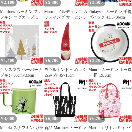
2,100
5,800
3,500
¥
¥
¥
Martinex ムーミン スナ
Muurla ノルディック カ
Finlayson ムーミン 手提
フキン マグカップ
ッティング サービング
げバック 41.5×36cm
2.25dL(225mL)
ボード 21×31cm
1,400
6,700
3,700
¥
¥
¥
クリスマス ペーパーナ
ヨウルトントゥ ぬいぐ
Muurla ムーミン ホーロ
プキン 33cm×33cm
るみ 赤 45×13cm
ー 皿 19.5cm
4,000
6,600
6,700
¥
¥
¥
Muurla スナフキン ガラ
新品 Martinex ムーミン
Martinex リトルミィ バ