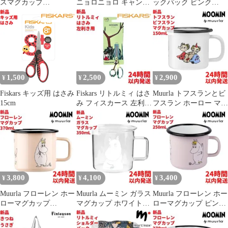
スマグカップ
ニョロニョロ キャンバ
ックパック ピンク
3.5dL(350mL)
スバック 47cm
30cm
1,500
2,500
2,900
¥
¥
¥
Fiskars キッズ用 はさみ
Fiskars リトルミィ はさ
Muurla トフスランとビ
15cm
み フィスカース 左利き
フスラン ホーロー マグ
用 13cm
カップ 1.5dL
3,800
4,100
3,400
¥
¥
¥
Muurla フローレン ホー
Muurla ムーミン ガラス
Muurla フローレン ホー
ローマグカップ
マグカップ ホワイト
ローマグカップ ピンク
3.7dL(370mL)
3,5dL (350mL)
2.5dL(250mL)