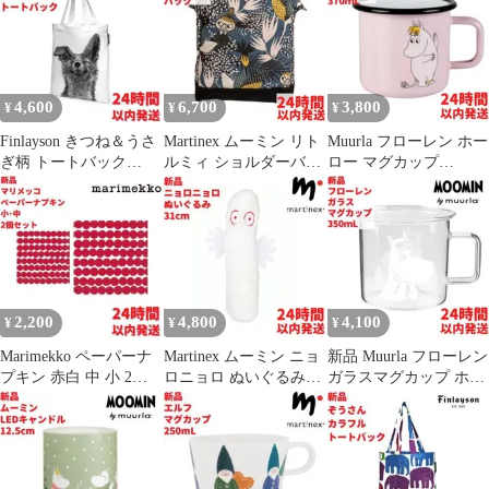
4,600
6,700
3,800
¥
¥
¥
Finlayson きつね＆うさ
Martinex ムーミン リト
Muurla フローレン ホー
ぎ柄 トートバック
ルミィ ショルダーバッ
ロー マグカップ
41.5×36cm
ク ブルー 25cm
3.7dL(370mL)
2,200
4,800
4,100
¥
¥
¥
Marimekko ペーパーナ
Martinex ムーミン ニョ
新品 Muurla フローレン
プキン 赤白 中 小 2個
ロニョロ ぬいぐるみ
ガラスマグカップ ホワ
セット
31cm
イト 350mL