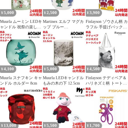
5,000
2,500
3,900
¥
¥
¥
Muurla ムーミン LEDキ
Martinex エルフ マグカ
Finlayson ゾウさん柄 カ
ャンドル 祝祭の楽しみ
ップ ブルー
ラフル 手提げバック
12.5cm
2.5dL(250mL)
41.5×36cm
4,100
5,000
4,500
¥
¥
¥
Muurla スナフキン キャ
Muurla LEDキャンドル
Finlayson テディベア＆
ンドル ホルダー 8cm
もみの木の下 12.5cm
ハリネズミ柄 トートバ
ック 41.5×36cm
13,000
5,500
1,700
¥
¥
¥