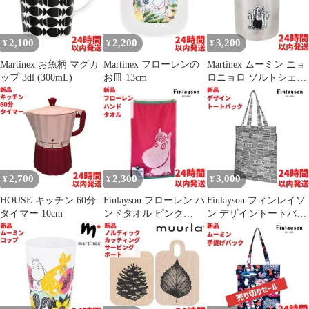
2,100
2,200
3,200
¥
¥
¥
Martinex お魚柄 マグカ
Martinex フローレンの
Martinex ムーミン ニョ
ップ 3dl (300mL)
お皿 13cm
ロニョロ ソルトシェー
カー 6×9×6cm
2,700
2,300
3,000
¥
¥
¥
HOUSE キッチン 60分
Finlayson フローレン ハ
Finlayson フィンレイソ
タイマー 10cm
ンドタオル ピンク
ン デザイントートバッ
30×50cm
ク 40×36cm