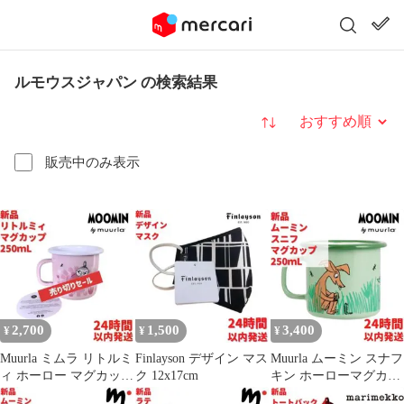
ルモウスジャパン の検索結果
並び替え
販売中のみ表示
2,700
1,500
3,400
¥
¥
¥
Muurla ミムラ リトルミ
Finlayson デザイン マス
Muurla ムーミン スナフ
ィ ホーロー マグカップ
ク 12x17cm
キン ホーローマグカッ
2.5dL(250mL)
プ2.5dL (250mL)