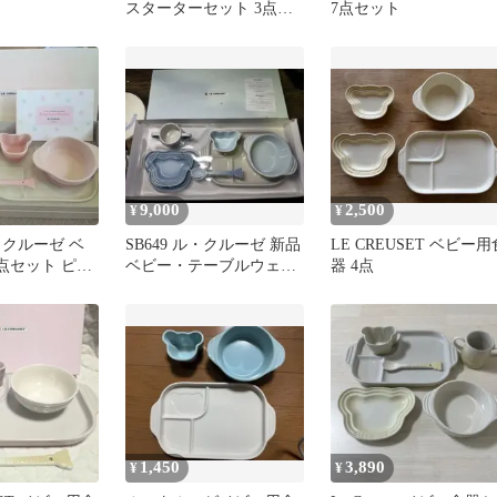
スターターセット 3点セ
7点セット
ット 離乳食
9,000
2,500
¥
¥
・クルーゼ ベ
SB649 ル・クルーゼ 新品
LE CREUSET ベビー用
点セット ピン
ベビー・テーブルウェ
器 4点
ア・セット ベビー食器
1,450
3,890
¥
¥