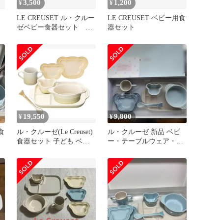
3,500
1,200
¥
¥
LE CREUSET ル・クルー
LE CREUSET ベビー用食
器
ゼベビー食器セット 計
器セット
7点
19,550
9,800
¥
¥
食
ル・クルーゼ(Le Creuset)
ル・クルーゼ 新品 ベビ
食器セット 子ども ベビ
ー・テーブルウェア・セ
ー・テーブルウェア・セ
ット 離乳食 ベビー食器
ット デューン 耐熱 耐冷
電子レンジ オーブン 対
応 出産祝い お食い初め
男の子 女の子 ギフト
【日本正規販売品】 [デ
ューン] [テーブルウェア
セット]