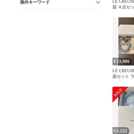
LE CREU
除外キーワード
器 ４点セ
13,900
¥
LE CREU
器セット 
2,222
¥