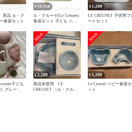
19,550
1,200
¥
¥
で】美品 ル・ク
ル・クルーゼ(Le Creuset)
LE CREUSET 子供用プ
ー食器セット
食器セット 子ども ベビ
ートセット
ー・テーブルウェア・セ
ット デューン 耐熱 耐冷
電子レンジ オーブン 対
応 出産祝い お食い初め
男の子 女の子 ギフト
【日本正規販売品】 [デ
ューン] [テーブルウェア
セット]
3,500
1,200
¥
¥
creuset子ども
新品未使用 LE
Le Creuset ベビー食器セ
ト グレー ピ
CREUSET （ル・クルー
ット
ゼ）ベビー食器セット