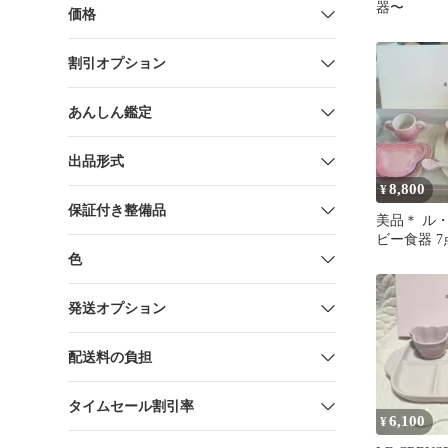
器〜
価格
割引オプション
あんしん鑑定
出品形式
8,800
¥
保証付き整備品
美品＊ ル
ビー食器 7
ク 送料込
色
発送オプション
配送料の負担
タイムセール割引率
6,100
¥