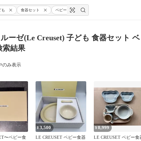
ども
食器セット
ベビー・スターター・セット
デューン
ルーゼ(Le Creuset) 子ども 食器セ
検索結果
中のみ表示
3,500
8,999
¥
¥
USET〜ベビー食
LE CREUSET ベビー食器
LE CREUSET ベビー食