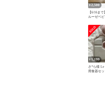
2,500
¥
【6/16ま
ルーゼベビ
1,199
¥
さ*ら様 Le 
用食器セッ
ンク