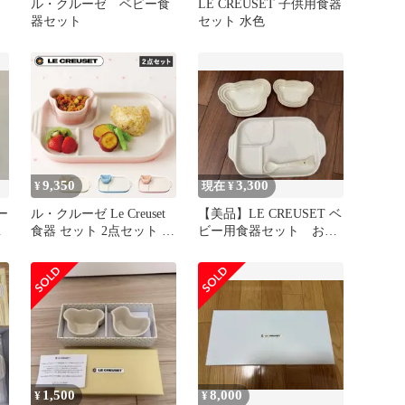
ル・クルーゼ ベビー食
LE CREUSET 子供用食器
器セット
セット 水色
9,350
3,300
¥
現在 ¥
ー
ル・クルーゼ Le Creuset
【美品】LE CREUSET ベ
プ
食器 セット 2点セット 男
ビー用食器セット お食
の子 女の子 キッズ 子供
い初め 出産祝い
お食い初め 離乳食 断熱
オーブン 食洗器対応 ベ
ビー
1,500
8,000
¥
¥