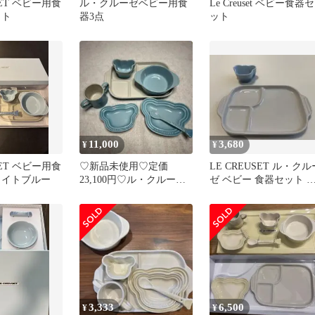
SET ベビー用食
ル・クルーゼベビー用食
Le Creuset ベビー食器セ
ット
器3点
ット
11,000
3,680
¥
¥
SET ベビー用食
♡新品未使用♡定価
LE CREUSET ル・クル
ライトブルー
23,100円♡ル・クルーゼ
ゼ ベビー 食器セット 
♡ベビー♡テーブルウェ
レート カップ
アセット♡
3,333
6,500
¥
¥