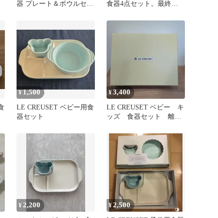
器 プレート＆ボウルセッ
食器4点セット。最終価
ト …3F
格です
1,500
3,400
¥
¥
食
LE CREUSET ベビー用食
LE CREUSET ベビー キ
器セット
ッズ 食器セット 離乳
食 イエロー お皿 陶
器
2,200
2,500
¥
¥