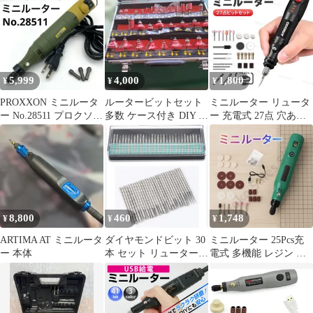
ダー 研磨 バリ取り 電
動リューター 6段変速
動 ハンドリューター 超
ハンドルーター シール
高速回転 彫刻 研磨 電
ドアタッチメント フレ
動 DIY
キシブルシャフト 木工/
彫刻/穴あけ/研磨/切断/
切削/つや出し/マニキュ
5,999
4,000
1,800
¥
¥
¥
ア/汚れ落とし 1
27122c1f
PROXXON ミニルータ
ルータービットセット
ミニルーター リュータ
ー No.28511 プロクソン
多数 ケース付き DIY 工
ー 充電式 27点 穴あけ
AC100V 無段階電子ス
具
研磨 DIY レジン プラモ
ピードコントローラ採
用 1.0mm・2.35mm・
3mm各コレットチャッ
ク式 ガラス彫刻、一般
彫刻、彫金、模型工作
【動作ＯＫ】
8,800
460
1,748
¥
¥
¥
ARTIMA AT ミニルータ
ダイヤモンドビット 30
ミニルーター 25Pcs充
ー 本体
本 セット リューター
電式 多機能 レジン 切
ビット 研磨 ダイヤモン
削 ホビー 工具 ルータ
ドポイント 工具 DIY 刃
セット
やすり ダイヤモンド砥
石 ドリル ルーター