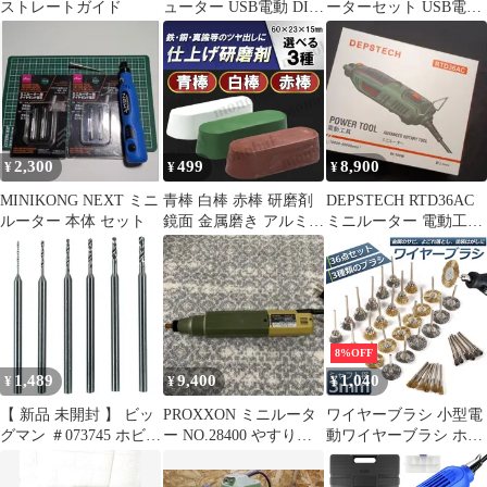
ストレートガイド
ューター USB電動 DIY
ーターセット USB電源
ダイヤモンドビット付
ペンルーター 電動 研磨
属 黒
2,300
499
8,900
¥
¥
¥
MINIKONG NEXT ミニ
青棒 白棒 赤棒 研磨剤
DEPSTECH RTD36AC
ルーター 本体 セット
鏡面 金属磨き アルミホ
ミニルーター 電動工具
イール コンパウンド ポ
本体
リッシュ グラインダー
電動ドリル ドライバー
リューター ミニルータ
ー ステンレス 仕上げ
バフ掛け フェルト コッ
8%OFF
トン
1,489
9,400
1,040
¥
¥
¥
【 新品 未開封 】 ビッ
PROXXON ミニルータ
ワイヤーブラシ 小型電
グマン ＃073745 ホビー
ー NO.28400 やすりま
動ワイヤーブラシ ホイ
ルーター用ドリルセッ
とめセット
ールブラシ 研磨ブラシ
ト IH-RP5 IHRP5 未使
研磨ホイール サビ取り