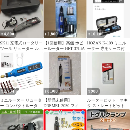
セット
イド
4,800
2,800
10,100
¥
¥
¥
SK11 充電式ロータリー
【1回使用】高儀 ホビ
HOZAN K-109 ミニル
ツール リューター ルー
ールーター HRT-37LiA
ーター 専用ケース付
ター 美品
2,754
8,300
980
¥
¥
¥
ミニルーター リュータ
【新品未使用】
ルータービット マキ
ー コンパクトルーター
DREMEL 2050 フィー
タ ストレートビット
42PCSセットYooiDO ル
ノ ペン型ミニルーター
6mm軸 D-08121
ーター工具16000RPM高
速回転 USB充電式 コー
ドレス 研磨/彫刻/切削/