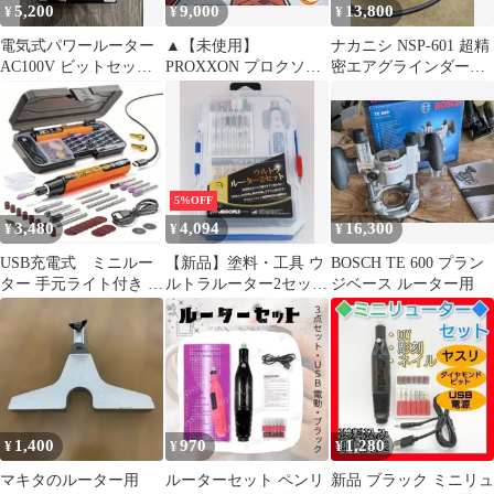
5,200
9,000
13,800
¥
¥
¥
電気式パワールーター
▲【未使用】
ナカニシ NSP-601 超精
AC100V ビットセット
PROXXON プロクソン
密エアグラインダー
速度無断変速 研磨 切削
No.28512-S ミニルータ
NSK
切断
ーセット MM50/D【ハ
ンズクラフト飯塚店】
【中古】
5%OFF
3,480
4,094
16,300
¥
¥
¥
USB充電式 ミニルー
【新品】塗料・工具 ウ
BOSCH TE 600 プラン
ター 手元ライト付き ミ
ルトラルーター2セット
ジベース ルーター用
ニ電動研磨機
[ULC280]
1,400
970
1,280
¥
¥
¥
マキタのルーター用
ルーターセット ペンリ
新品 ブラック ミニリュ