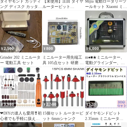
ダイヤモンド カッティ
【未使用】庄田 ダイヤ
Mijia 電動ロータリーツ
ング ディスク カッター
ルータービット
ールキット Xiaomi ミニ
ブレード ルーター リュ
17mm×12s×刃長
ルーター リューター
ーター
35mm×2P
2,500
800
6,000
¥
¥
¥
Grinder 202 ミニルータ
ミニルーター用先端工
m●■★ミニルーター、
ー 電動工具 セット
具 105点セット 研磨 切
電動グラインダー、電
断 錆取り
動工具キット【WL-
800】
3,980
2,500
520
¥
¥
¥
❤DIYの達人も愛用❣初
15個セット ルータービ
ダイヤモンドビット
心者でも手軽に扱える♪
ット 6mmシャンク
2.35mm ミニルーター
❤ミニルーター☆128点
DIY 工具 彫刻 ハンドメ