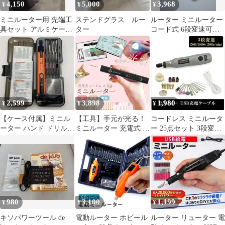
4,150
5,000
3,968
¥
¥
¥
ミニルーター用 先端工
ステンドグラス ルー
ルーター ミニルーター
具セット アルミケース
ター
コード式 6段変速可能
入り
127点組 ミニリュータ
ー
2,599
3,898
1,980
¥
¥
¥
【ケース付属】ミニル
【工具】手元が光る！
コードレス ミニルータ
ーター ハンド ドリル
ミニルーター 充電式 コ
ー 25点セット 3段変速
リューター ルーター 工
ードレス ライト付き
USB充電ペン型
具 充電式
980
3,100
1,199
¥
¥
¥
キソパワーツール de
電動ルーター ホビール
ルーター リューター 電