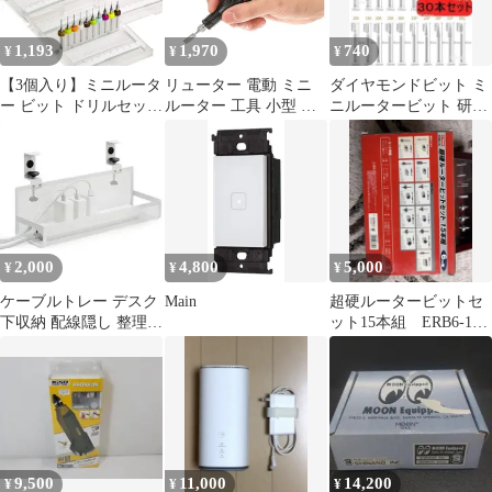
1,193
1,970
740
¥
¥
¥
【3個入り】ミニルータ
リューター 電動 ミニ
ダイヤモンドビット ミ
ー ビット ドリルセット
ルーター 工具 小型 ビ
ニルータービット 研磨
ドリル刃 PCBドリル ビ
ット セット 軽量 ペン
ビット 超硬バー リュー
ット タングステン鋼
型 研磨 ネイル バリ取
タービット
製・高精度・耐久性抜
り ヤスリ
群 CNC基板ドリル 彫刻
ドリル 微細穴加工 琥珀
蜜蝋 プラスチック ジュ
エリー用
2,000
4,800
5,000
¥
¥
¥
ケーブルトレー デスク
Main
超硬ルータービットセ
下収納 配線隠し 整理ケ
ット15本組 ERB6-15
ーブル 穴あけ不要 ルー
6mm軸
ター充電器
9,500
11,000
14,200
¥
¥
¥