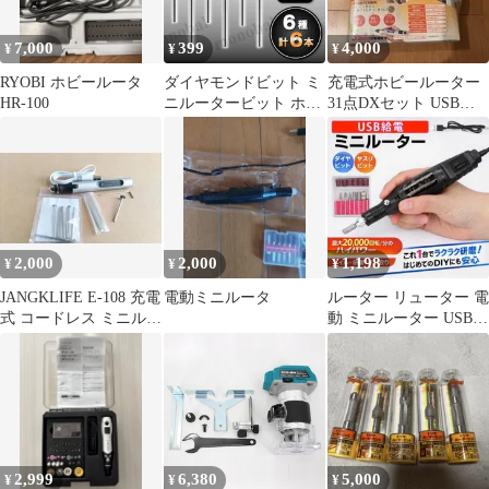
7,000
399
4,000
¥
¥
¥
RYOBI ホビールータ
ダイヤモンドビット ミ
充電式ホビールーター
HR-100
ニルータービット ホビ
31点DXセット USB接
ールーター 電動ピンバ
続 電動ポリッシャー
イス リューター フレキ
シブルシャフト ハンド
グラインダー 砥石 ドリ
ルビット 工具 ツール
DIY 切削 研磨 手芸 工
芸 プラモデル 模型 工
2,000
2,000
1,198
¥
¥
¥
作 120番 3mm軸 シャン
ク 6種 計6本
JANGKLIFE E-108 充電
電動ミニルータ
ルーター リューター 電
式 コードレス ミニルー
動 ミニルーター USB
ター リューター
工具 小型 彫刻 砥石 研
磨
2,999
6,380
5,000
¥
¥
¥