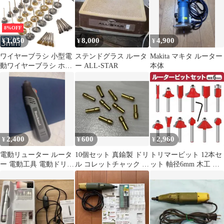
8%OFF
1,050
8,000
4,900
¥
¥
¥
ワイヤーブラシ 小型電
ステンドグラス ルータ
Makita マキタ ルーター
動ワイヤーブラシ ホイ
ー ALL-STAR
本体
ールブラシ 研磨ブラシ
研磨ホイール サビ取り
ルーター ワイヤーブラ
シ 3種類 36点入り ホイ
ールワイヤー エンドワ
イヤー サビ落とし 塗装
はがし研削 研磨 工具
2,400
600
2,960
¥
¥
¥
DIY 工業用 ブラシ 工業
用 ブラシ
電動リューター ルータ
10個セット 真鍮製 ドリ
トリマービット 12本セ
ー 電動工具 電動ドリル
ル コレットチャック ビ
ット 軸径6mm 木工 超
ドライバー マキタ
ット
硬ルーター 面取り 溝堀
り工具