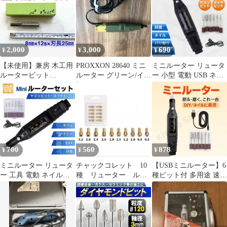
2,000
3,000
690
¥
¥
¥
【未使用】兼房 木工用
PROXXON 28640 ミニ
ミニルーター リュータ
ルータービット
ルーター グリーン/イエ
ー 小型 電動 USB ネイ
8mm×12S 刃長25mm
ロー 現状渡し
ルケアマシン 研磨 工具
700
560
878
¥
¥
¥
ミニルーター リュータ
チャックコレット 10
【USBミニルーター】6
ー 工具 電動 ネイルケ
種 リューター ルー
種ビット付 多用途 速度
アマシン 研磨 小型
ター ミニルーター用
調節 軽量ペン型 多機能
USB 彫刻