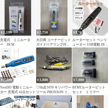
ドメイド DIY ルーター
ト 木工 フライスカッタ
6.35mm 超硬 ドリルビ
ーツール
ット ダイグラインダー
ビット カッター ルータ
ー[ゆうパケット発送、
送料無料]mer007
2,199
2,750
970
¥
¥
¥
充電式 ミニルータ
大日商 コーナービット
ルーターセット ペンリ
ー DCM
ガイドベアリング付ス
ューター USB電動 DIY
トレート 6×10 S10
ダイヤモンドビット付
属 黒
2,399
3,800
7,000
¥
¥
¥
YooiDO 電動ミニルー
♡Ha左1070 キソパワー
BTMTルータービット
ター 充電式 42点セット
ツール PROXXON ミニ
セット トリマー
ルーター カーキ