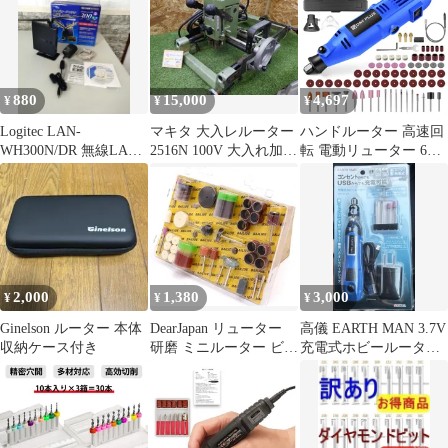
用 送料無料
ルーター ワイヤーブラ
シ 3種類 36点入り ホイ
ールワイヤー エンドワ
イヤー サビ落とし 塗装
はがし研削 研磨 工具
880
15,000
4,697
¥
¥
¥
DIY 工業用 ブラシ 工業
用 ブラシ
Logitec LAN-
マキタ 大入レルーター
ハンドルーター 高速回
WH300N/DR 無線LAN
2516N 100V 大入れ加工
転 電動リューター 6段
ルーター 箱付
木材加工 木工用 電動工
変速 80点アクセサリー
具 大工道具 Makita 簡
1000
易的動作確認済 中古品
260806
2,000
1,380
3,000
¥
¥
¥
Ginelson ルーター 本体
DearJapan リューター
高儀 EARTH MAN 3.7V
収納ケース付き
研磨 ミニルーター ビッ
充電式ホビールーター
ト (パッケージ透明,
HRT-37LiA
105pieces・2.35mm)