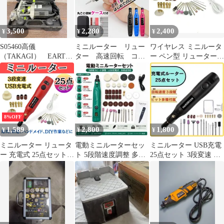
3,500
2,280
2,400
¥
¥
¥
S05460高儀
ミニルーター リュー
ワイヤレス ミニルータ
（TAKAGI） EARTH
ター 高速回転 コン
ー ペン型 リューター
MAN（アースマン）
パクト 軽量 彫刻/穴あ
DIY工具セット 電動 高
電動ルーターPRT-
け/研磨/切断/切削/つや
速回転 彫刻ペン3段変
600SCA 対応軸径（ビ
出し/プラスチックカッ
速 25PCSビット 軽量
ット）：6mm軸 / 8mm
ター/やすり 電動工
5000＆10000＆
軸 良品
具 ルーター 工具
15000RPM三段可変速
過負荷保護 DIY 彫刻 研
8%OFF
磨 穴あけ USB充電 ド
1,589
2,800
1,800
¥
¥
¥
リル 汚れ落とし つや出
し
ミニルーター リュータ
電動ミニルーターセッ
ミニルーター USB充電
ー 充電式 25点セット
ト 5段階速度調整 多機
25点セット 3段変速 コ
研磨 穴あけ レジン プ
能 DIY 研磨 切断 彫刻
ードレス 工具 研磨 穴
ラモ DIY コードレス グ
黒
ラインダー 電動工具 3
段変速 彫刻 研削