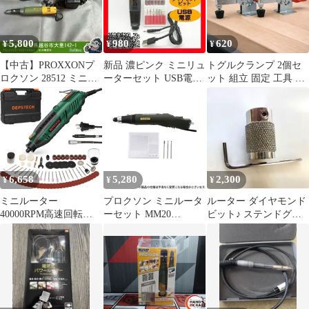
穴あけ/汚れ落とし/錆落
とし/切断/つや出し/ネ
イルアート DIY軽作業
5,800
980
620
¥
¥
¥
ミニ工具セット 電動ル
ーター
【中古】PROXXONプ
新品 濃ピンク ミニリュ
トグルクランプ 2個セ
ロクソン 28512 ミニル
ーターセット USB電源
ット 組立 固定 工具 激
ーター MM50/D / 26505
ペンルーター 電動 研磨
安
電源トランス 【越谷
店】
6,658
5,280
2,300
¥
¥
¥
ミニルーター
プロクソン ミニルータ
ルーター ダイヤモンド
40000RPM高速回転
ーセット MM20
ビット♪ ステンドグラ
128pcs 180W 6段変速
No.26700
ス材料
DEPSTECH リューター
4952989267003 [ホビー
ハンドルーター シール
ツール プロクソン製
ドアタッチメント 木工/
品]
彫刻/穴あけ/研磨/切断/
切削/つや出し/マニキュ
ア/汚れ落とし