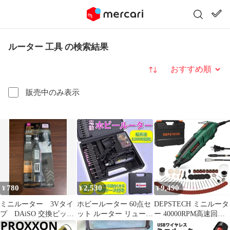
ルーター 工具 の検索結果
並び替え
販売中のみ表示
780
2,530
9,490
¥
¥
¥
ミニルーター 3Vタイ
ホビールーター 60点セ
DEPSTECH ミニルータ
プ DAiSO 交換ビット
ット ルーター リュータ
ー 40000RPM高速回転
3本付
ー 小型 マルチグライン
128点アクセサリー 電