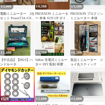
2,000
6,500
3,180
¥
¥
¥
電動ミニルーター 2台
PROXXON ミニルータ
PROXXON プロクソン
セット PowerT3A+USB
ー 本体 SUN UP ダイヤ
ミニルーター 本体 通
充電式 動作確認済み
ビットセット
電OK No.28640
5,480
1,500
6,300
¥
¥
¥
【中古品】【0921】ハ
VaKee 充電式ミニルー
美品ミニルーター ジ
ンドルータ
ター DIY 彫刻 研磨 切
ョイ丸スティック H-
ITGA50RXLS1W
削 0730-11
015 サンフレックス
プラモデル
520
2,600
5,888
¥
¥
¥