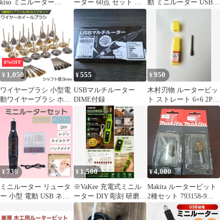
kiso ミニルーター
ーター 60点 セット ミ
動 ミニルーター USB
No.37100
ニルーター 静音 ペン型
研磨 工具 小型 彫刻 砥
研磨 磨く 削る 彫刻 切
石
断 穴あけ つや出し 錆
取り 送無 XG766
8%OFF
1,050
555
950
¥
¥
¥
ワイヤーブラシ 小型電
USBマルチルーター
木村刃物 ルータービッ
動ワイヤーブラシ ホイ
DIME付録
ト ストレート 6×6 2P
ールブラシ 研磨ブラシ
超硬、木材用、右回転
研磨ホイール サビ取り
ルーター ワイヤーブラ
シ 3種類 36点入り ホイ
ールワイヤー エンドワ
イヤー サビ落とし 塗装
はがし研削 研磨 工具
730
1,500
4,000
¥
¥
¥
DIY 工業用 ブラシ 工業
用 ブラシ
ミニルーター リュータ
※VaKee 充電式ミニル
Makita ルータービット
ー 小型 電動 USB ネイ
ーター DIY 彫刻 研磨
2種セット 793158-9
ルケアマシン 研磨 工具
切削
793156-3
彫刻