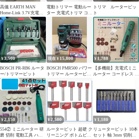
高儀 EARTH MAN
電動トリマー 電動ルー
トリマ ルータービッ
Home-Link 3.7V充電式
ター 充電式トリマ コン
ト
ホビールーター
パクト 6.35MM 木材の
面取り 溝切り用 マキタ
18Vバッテリー対応
3,500
15,800
1,788
¥
現在 ¥
¥
BOSCH PR-RB6 ルータ
BOSCH PMR500 パワー
【多機能】充電式ミニ
ー/トリマービット
トリマー ルータービッ
ルーター コードレス 工
ト13本セット すぐ使え
具セット DIY 彫刻 研磨
る
模型
2,150
2,500
1,180
¥
¥
¥
554② ミニルーター 研
ルータービット 超硬 ク
リュータービット 10本
磨 切削 電動工具 ハン
リーニング ボトムビッ
セット 軸 3mm 切削径