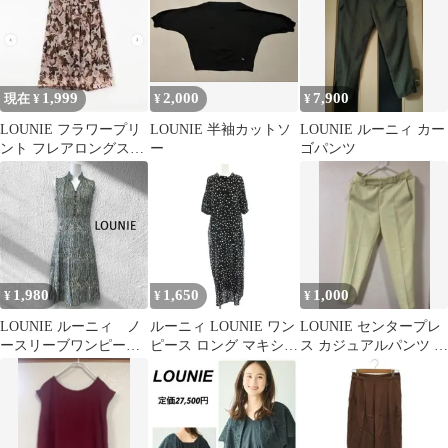
1,999
2,000
7,900
現在 ¥
¥
¥
LOUNIE フラワープリ
LOUNIE 半袖カットソ
LOUNIE ルーニィ カー
ント フレアロングスカ
ー
ゴパンツ
ート
1,980
1,650
1,000
¥
¥
¥
LOUNIE ルーニィ ノ
ルーニィ LOUNIE ワン
LOUNIE センタープレ
ースリーブワンピー
ピース ロング マキシ
ス カジュアルパンツ ラ
ス 幾何学模様
半袖 水玉 ドット 38 黒
イトイエロー
ブラック 白 ホワイト
12115324 /HN