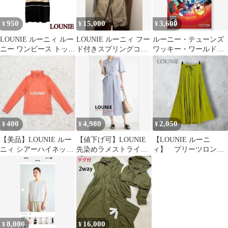
950
15,000
3,600
¥
¥
¥
LOUNIE ルーニィ ルー
LOUNIE ルーニィ フー
ルーニー・テューンズ
ニー ワンピース トップ
ド付きスプリングコー
ワッキー・ワールド・
ス 春 夏 秋 ブランド服
ト ベージュ
オブ・スポーツ
Switchソフト
400
4,980
2,050
¥
¥
¥
【美品】LOUNIE ルー
【値下げ可】LOUNIE
【LOUNIE ルーニ
ニィ シアーハイネック
先染めラメストライプ
ィ】 プリーツロング
トップス オレンジ F
ワンピース
スカート ウエストリ
ボン 38洗える
8,000
16,000
¥
¥