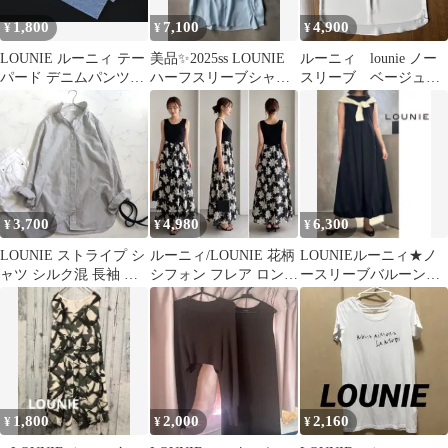
1,800
7,100
4,900
¥
¥
¥
LOUNIE ルーニィ テー
美品✨2025ss LOUNIE
ルーニィ lounie ノー
パード デニムパンツ
ハーフスリーブシャツ
スリーブ ベージュ
size36/青 ■■ レディース
ブラウス ルーニィ
サイズ38
3,700
4,980
6,300
¥
¥
¥
LOUNIE ストライプ シ
ルーニィ/LOUNIE 花柄
LOUNIEルーニィ★ノ
ャツ シルク混 長袖 薄
シフォン フレア ロング
ースリーブバルーンワ
手 ルーニィ
スカート ワンピース
ンピース
夏
1,800
2,000
2,160
¥
¥
¥