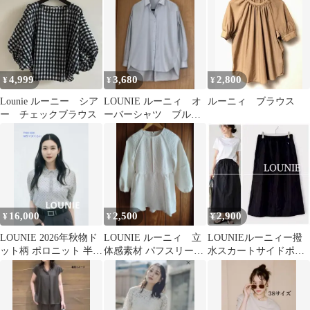
ー
4,999
3,680
2,800
¥
¥
¥
Lounie ルーニー シア
LOUNIE ルーニィ オ
ルーニィ ブラウス
ー チェックブラウス
ーバーシャツ ブルー
M
16,000
2,500
2,900
¥
¥
¥
LOUNIE 2026年秋物ド
LOUNIE ルーニィ 立
LOUNIEルーニィー撥
ット柄 ポロニット 半袖
体感素材 パフスリーブ
水スカートサイドポケ
グレー
ブラウス オフホワイト
ット撥水ブラックスカ
ート