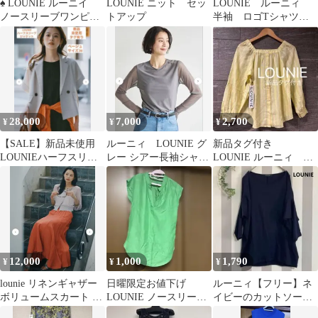
♠️ LOUNIE ルーニイ
LOUNIE ニット セッ
LOUNIE ルーニィ
ノースリーブワンピー
トアップ
半袖 ロゴTシャツ
ス 日本製
ホワイト
28,000
7,000
2,700
¥
¥
¥
【SALE】新品未使用
ルーニィ LOUNIE グ
新品タグ付き
LOUNIEハーフスリー
レー シアー長袖シャツ
LOUNIE ルーニィ シ
ブジャケットベージュS
サイズ38
ルク混 ストライプブ
お値下げ
ラウス
12,000
1,000
1,790
¥
¥
¥
lounie リネンギャザー
日曜限定お値下げ
ルーニィ【フリー】ネ
ボリュームスカート オ
LOUNIE ノースリーブ
イビーのカットソー◎
レンジ 38サイズ
プルオーバー
ドルマン袖 ボートネ