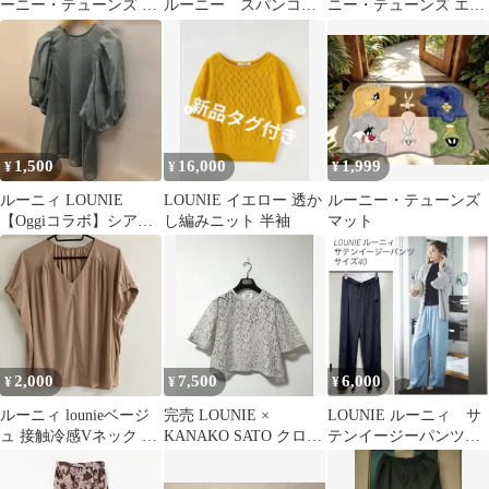
ーニー・テューンズ エ
ルーニー スパンコー
ニー・テューンズ エコ
コバッグ
ル巾着ショルダーバッ
バッグ ピンク カラフル
グ ブラック
1,500
16,000
1,999
¥
¥
¥
ルーニィ LOUNIE
LOUNIE イエロー 透か
ルーニー・テューンズ
【Oggiコラボ】シアー
し編みニット 半袖
マット
ブラウス ブルーグレー
36
2,000
7,500
6,000
¥
¥
¥
ルーニィ lounieベージ
完売 LOUNIE ×
LOUNIE ルーニィ サ
ュ 接触冷感Vネック 半
KANAKO SATO クロッ
テンイージーパンツ
袖 ブラウス ギャザー
プドレースブラウス
サイズ40 ウエストゴム