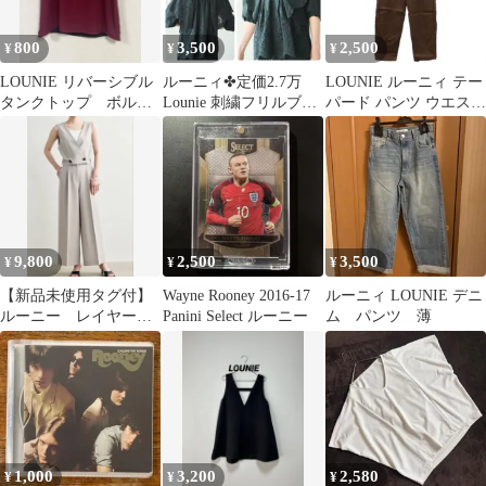
800
3,500
2,500
¥
¥
¥
LOUNIE リバーシブル
ルーニィ✤定価2.7万
LOUNIE ルーニィ テー
タンクトップ ボルド
Lounie 刺繍フリルブラ
パード パンツ ウエスト
ー&ダークブラウンカ
ウス カットワークレー
ゴム 38【B-122】
ラー
ス 黒
9,800
2,500
3,500
¥
¥
¥
【新品未使用タグ付】
Wayne Rooney 2016-17
ルーニィ LOUNIE デニ
ルーニー レイヤード
Panini Select ルーニー
ム パンツ 薄
3WAYオールインワン
1,000
3,200
2,580
¥
¥
¥