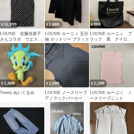
11,999
1,000
800
¥
¥
¥
LOUNIE 佐藤佳菜子
LOUNIE ルーニィ 五分
LOUNIE ルーニィ ブ
さんコラボ ウエスト
袖 カットソー ブラック
ラック 黒 ナイロン
コンシャススカート
トートバッグ 大容
ドット 36
量 エコバッグ
1,400
2,000
2,200
¥
¥
¥
Tweety ぬいぐるみ
LOUNIE ノースリーブ
LOUNIE ルーニィ ノ
アノラックパーカー
ースリーブニット
紺