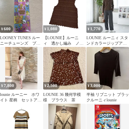
600
1,080
1,770
¥
¥
¥
LOONEY TUNES ルー
【LOUNIE】ルーニ
LOUNIE ルーニィ スタ
ニーチューンズ プッ
ィ 透かし編み ノー
ンドカラージップアッ
クリシール
スリーブ ニット ブ
プニット ブラウン Mサ
ラウン 38
イズ
7,800
2,500
3,000
¥
¥
¥
lounie ルーニー ホワ
LOUNIE 36 幾何学模
半袖 リブニット ブラッ
イト 星柄 セットアッ
様 ブラウス 茶
クルーニィlounie
プ Mサイズ