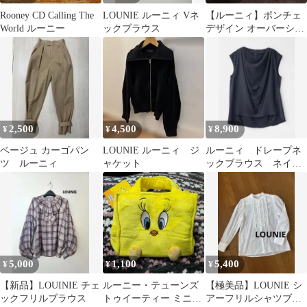
Rooney CD Calling The
LOUNIE ルーニィ Vネ
【ルーニィ】ポンチェ
World ルーニー
ックブラウス
デザイン オーバーシル
エットカットソー フリ
ー アイボリー
2,500
4,500
8,900
¥
¥
¥
ベージュ カーゴパン
LOUNIE ルーニィ ジ
ルーニィ ドレープネ
ツ ルーニィ
ャケット
ックブラウス ネイビ
ー サイズ36
5,000
1,100
5,400
¥
¥
¥
【新品】LOUINIE チェ
ルーニー・テューンズ
【極美品】LOUNIE シ
ックフリルブラウス
トゥイーティー ミニト
アーフリルシャツブラ