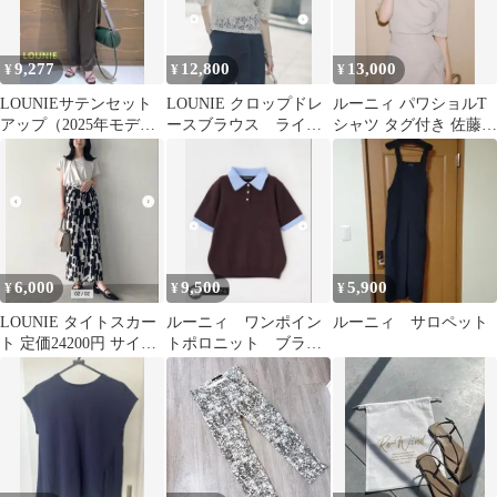
9,277
12,800
13,000
¥
¥
¥
LOUNIEサテンセット
LOUNIE クロップドレ
ルーニィ パワショルT
アップ（2025年モデ
ースブラウス ライト
シャツ タグ付き 佐藤佳
ル） スキッパーブラウ
グレー
菜子 ベージュ 38
ス＆パンツ
LOUNIE
6,000
9,500
5,900
¥
¥
¥
LOUNIE タイトスカー
ルーニィ ワンポイン
ルーニィ サロペット
ト 定価24200円 サイズ
トポロニット ブラウ
36
ン✖️ブルー【新品タグ
付き】