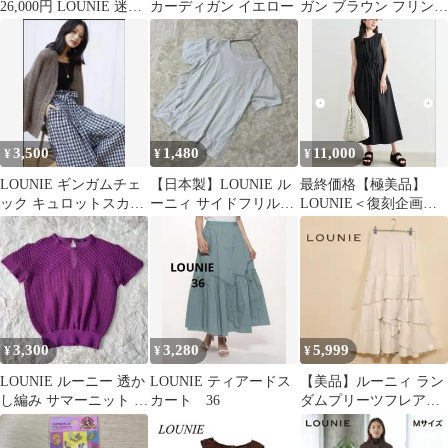
26,000円 LOUNIE 迷彩
カーディガン イエロー
ガン ブラウン フリンジ
柄ブラウス 美品
ポケット
3,500
1,480
11,000
¥
¥
¥
LOUNIE ギンガムチェ
【日本製】LOUNIE ル
最終価格【極美品】
ック キュロットスカー
ーニィ サイドフリルカ
LOUNIE＜復刻企画＞
ト
ットソー F 白 Tシャツ
ウエストタックバック
シャンワンピース
3,300
3,280
5,999
¥
¥
¥
LOUNIE ルーニー 透か
LOUNIE ティアードス
【美品】ルーニィ ラン
し編み サマーニット パ
カート 36
ダムプリーツフレアス
ープル 紫 半袖 F
カート サイズ38