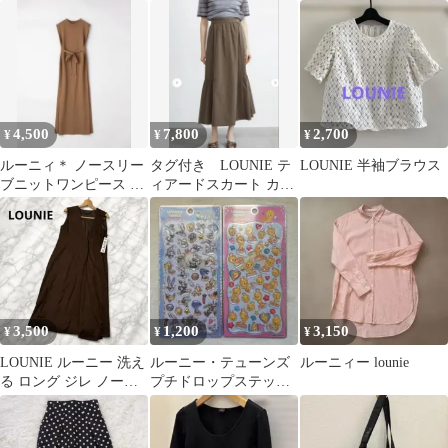
ートバッグ
ウス 38
4,500
7,800
2,700
¥
¥
¥
ルーニィ＊ ノースリー
タグ付き LOUNIE テ
LOUNIE 半袖ブラウス
ブニットワンピース 洗
ィアードスカート カー
える ブラウン サマーニ
キ 36
ット
3,500
1,200
3,150
¥
¥
¥
LOUNIE ルーニー 洗え
ルーニー・テューンズ
ルーニィー lounie
る ロング ジレ ノース
プチドロップステッカ
リーブ ブラウン L
ー 2枚セット