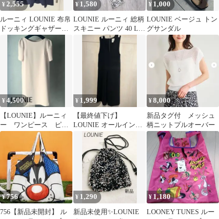
2,555
1,580
1,000
¥
¥
¥
ルーニィ LOUNIE 布帛
LOUNIE ルーニィ 総柄
LOUNIE ベージュ トン
ドッキングギャザープ
スキニー パンツ 40 L
グサンダル
ルオーバー
裾ジップ クロップド
4,500
1,999
8,000
¥
¥
¥
【LOUNIE】ルーニィ
【最終値下げ】
新品タグ付 メッシュ
ー ワンピース ピン
LOUNIE オールインワ
柄ニットプルオーバー
ク
ン ブラック 40
756
1,290
1,180
¥
¥
¥
756【新品未開封】 ル
新品未使用✨LOUNIE
LOONEY TUNES ルー