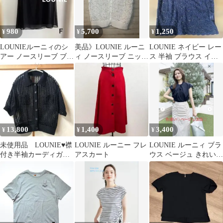
980
5,700
1,250
¥
¥
¥
LOUNIEルーニィのシ
美品》LOUNIE ルーニ
LOUNIE ネイビー レー
アー ノースリーブ ブラ
ィ ノースリーブ ニット
ス 半袖 ブラウス イン
ウス
カーディガン ホワイト
ナー付き
13,800
1,400
3,400
¥
¥
¥
未使用品 LOUNIE♥襟
LOUNIE ルーニー フレ
LOUNIE ルーニィ ブラ
付き半袖カーディガン
アスカート
ウス ベージュ きれいめ
ブラック 38 2025
オフィス☆ルーニィ
春夏