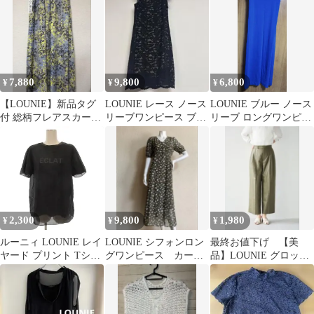
ック◎上品スタイル
7,880
9,800
6,800
¥
¥
¥
【LOUNIE】新品タグ
LOUNIE レース ノース
LOUNIE ブルー ノース
付 総柄フレアスカート
リーブワンピース ブラ
リーブ ロングワンピー
40
ック 38 未使用タグ付き
ス
2,300
9,800
1,980
¥
¥
¥
ルーニィ LOUNIE レイ
LOUNIE シフォンロン
最終お値下げ 【美
ヤード プリント Tシャ
グワンピース カー
品】LOUNIE グロッシ
ツ ブラウス 半袖 ブラ
キ 小花柄 サイズ36
ータックワイドパンツ
ック 260616E
38サイズ