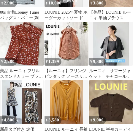
2,900
10,000
3,800
¥
¥
¥
00s 古着Looney Tunes
LOUNIE 2026年夏物 ボ
【美品】LOUNIE ルー
バッグス・バニー 刺繍
ーダーカットソー ドロ
ニィ 半袖ブラウス
Tシャツ グレー
ストデザインプルオー
バー
2,280
1,399
9,300
¥
¥
¥
美品 ルーニィ フリル
【ルーニィ】フリンジ
ルーニィ サマージャ
スタンドカラー ブラウ
ピンタック ノースリー
ケット チャコールグ
ス 総柄 ノースリーブ
ブブラウス 38
レー38
ブラウン
4,800
3,580
9,000
¥
¥
¥
新品タグ付き 定価
LOUNIE ルーニィ 長袖
LOUNIE 半袖カーディ