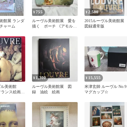
755
2,500
¥
¥
術館展 ランダ
ルーヴル美術館展 愛を
2015ルーヴル美術館
チャーム
描く ポーチ 《アモルの
図録通常版
標的》 フランソワ・ブ
ーシェ
1,300
15,555
¥
¥
ヴル美術館
ルーヴル美術館展 図
米津玄師 ルーヴル No.9
紀フランス絵画
録 油絵 絵画
マグカップ☆
からロマン主