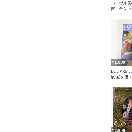
ルーヴル美
書 チケッ
1,000
¥
LOUVRE
展 愛を描
ト
2,500
¥