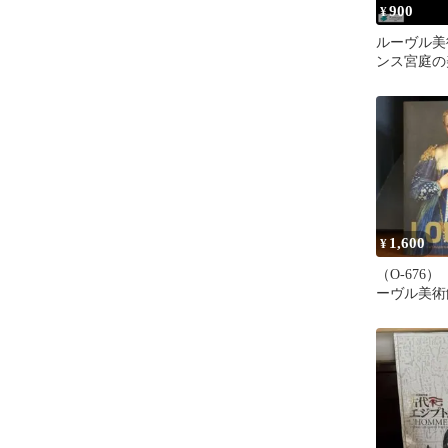
900
¥
ルーヴル美
ンス宮庭の
1,600
¥
（O-676）
ーヴル美術
術 2018