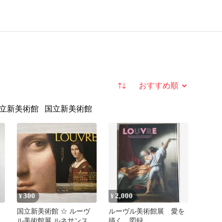
並び替え
国立新美術館
国立新美術館
300
2,000
¥
¥
国立新美術館 ☆ ルーヴ
ルーヴル美術館展 愛を
画
ル美術館展 ルネサンス
描く 図録