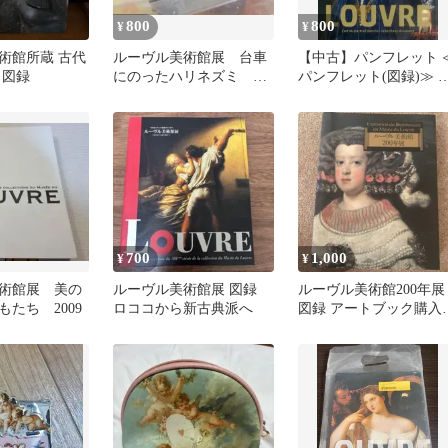
800
800
¥
¥
術館所蔵 古代
ルーヴル美術館展 台車
【中古】パンフレット 
 図録
にのったハリネズミ ス
パンフレット(図録)≫ 
トラップ LOUVRE
ンフ)ルーヴル美術館展
肖像芸術 人は人をどう
現してきたか 2018
700
1,000
¥
¥
術館展 美の
ルーヴル美術館展 図録
ルーヴル美術館200年展
たち 2009
ロココから新古典派へ
図録 アートブック購入
時のチラシ付き