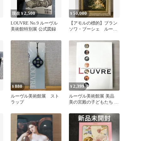
2,500
50,000
現在 ¥
¥
展
LOUVRE No.9 ルーヴル
【アモルの標的】ブラン
美術館特別展 公式図録
ソワ・ブーシェ ルーヴ
ル美術館展 複製画
880
2,399
¥
¥
ルーヴル美術館展 スト
ルーヴル美術館展 美品
ラップ
美の宮殿の子どもたち 図
録 2009 ルーブル美術館