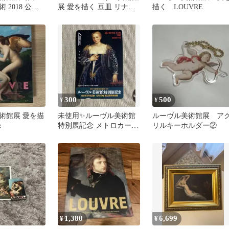
 2018 公式
展 愛を描く 豆皿 リナル
描く LOUVRE
ドとアルミーダ
300
500
¥
¥
術館展 愛を描
未使用✨ルーヴル美術館
ルーヴル美術館展 ア
録
特別展記念 メトロカード
リルキーホルダー②
1000円 ヴェロネーゼ
1,380
6,699
¥
¥