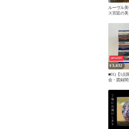
ルーヴル美
ス宮廷の美
20%OFF
3,432
¥
■01)【1
会・図録関
り約30冊大
術/芸術/絵
ルオー/ル
作品/芥川龍