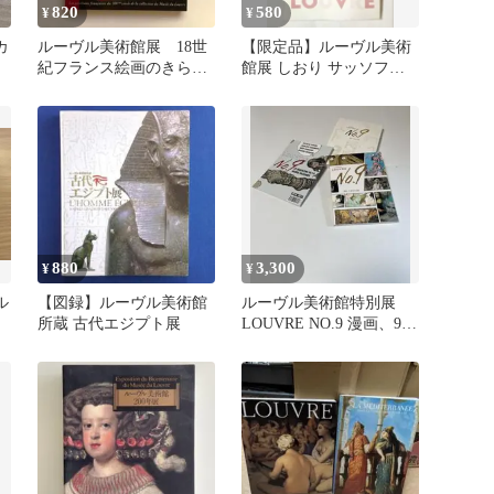
820
580
¥
¥
カ
ルーヴル美術館展 18世
【限定品】ルーヴル美術
紀フランス絵画のきらめ
館展 しおり サッソフェ
き 図録 油絵 絵画
ラート
880
3,300
¥
¥
ル
【図録】ルーヴル美術館
ルーヴル美術館特別展
所蔵 古代エジプト展
LOUVRE NO.9 漫画、9番
目の芸術 図録