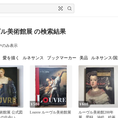
ル美術館展 の検索結果
中のみ表示
愛を描く
ルネサンス
ブックマーカー
美品
ルネサンス/
580
600
¥
¥
術館展 公式図
Louvre ルーヴル美術館展
ルーヴル美術館200年
との出会い
展 図録 油絵 絵