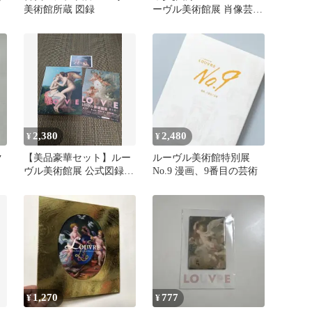
美術館所蔵 図録
ーヴル美術館展 肖像芸
術-人は人をどう表現して
きたか
2,380
2,480
¥
¥
ク
【美品豪華セット】ルー
ルーヴル美術館特別展
ヴル美術館展 公式図録・
No.9 漫画、9番目の芸術
チラシ・絵葉書（おまけ
付）
1,270
777
¥
¥