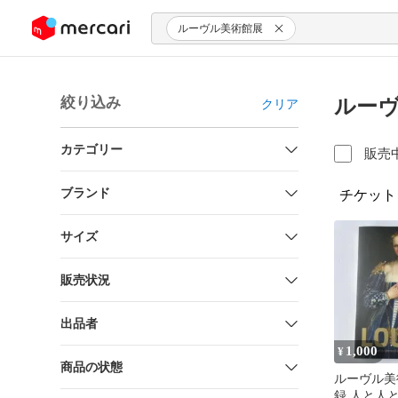
ンツにスキップ
ルーヴル美術館展
絞り込み
ルーヴ
クリア
カテゴリー
販売
ブランド
チケット
サイズ
販売状況
出品者
1,000
¥
商品の状態
ルーヴル美
録 人と人