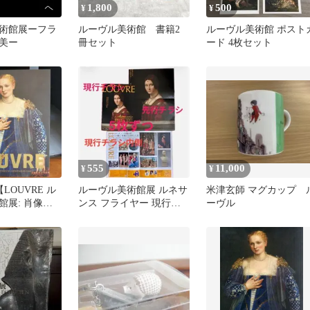
1,800
500
¥
¥
術館展ーフラ
ルーヴル美術館 書籍2
ルーヴル美術館 ポスト
美ー
冊セット
ード 4枚セット
555
11,000
¥
¥
【LOUVRE ル
ルーヴル美術館展 ルネサ
米津玄師 マグカップ 
館展: 肖像芸
ンス フライヤー 現行・
ーヴル
年・図録】
先行 各5枚セット