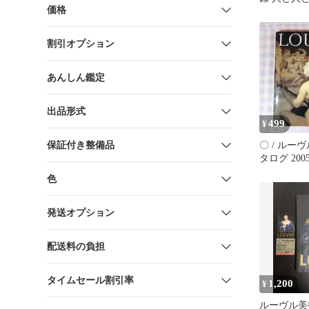
価格
割引オプション
あんしん鑑定
出品形式
499
¥
保証付き整備品
〇 / ルー
タログ 2005 
展覧会図録
色
発送オプション
配送料の負担
タイムセール割引率
1,200
¥
ルーヴル美