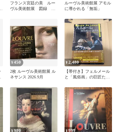
フランス宮廷の美 ルー
ルーヴル美術館展 アモル
ー
ヴル美術館展 図録 絵
に導かれる「無垢」
リ
画 工芸
450
2,480
¥
¥
ッ
2枚 ルーヴル美術館展 ル
【帯付き】フェルメール
ル
ネサンス 2026.9月
と「風俗画」の巨匠たち
オフィシャルブック ルー
ヴル美術館
980
999
¥
¥