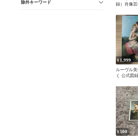
除外キーワード
録）肖像芸術
カタログ
1,999
¥
ルーヴル美
く 公式図
500
¥