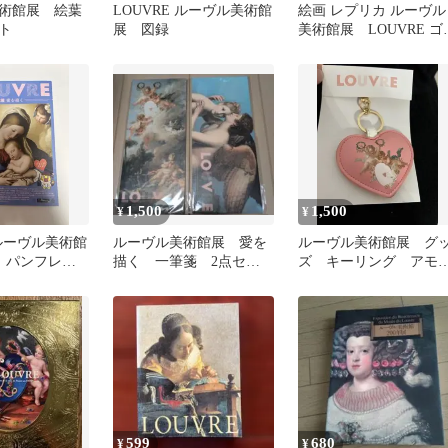
術館展 絵葉
LOUVRE ルーヴル美術館
絵画 レプリカ ルーヴル
ト
展 図録
美術館展 LOUVRE ゴ
ルドフレーム インテ
ア
1,500
1,500
¥
¥
 ルーヴル美術館
ルーヴル美術館展 愛を
ルーヴル美術館展 グ
く パンフレッ
描く 一筆箋 2点セッ
ズ キーリング アモ
ト
の標的 キーホルダー
599
680
¥
¥