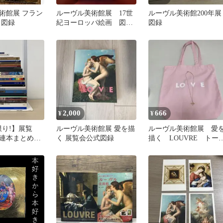
術館展 フラン
ルーヴル美術館展 17世
ルーヴル美術館200年展
 図録
紀ヨーロッパ絵画 図
図録
録 洋画 画集 油絵
2,000
666
¥
¥
点限り!】展覧
ルーヴル美術館展 愛を描
ルーヴル美術館展 愛
連本まとめ売
く 展覧会公式図録
描く LOUVRE トー
量セット/美
バッグ ペンダント
画/ゴッホ/ミロ/
ーヴル美術館/
之介展/B