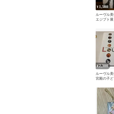
1,500
¥
ルーヴル美
エジプト展
2,300
¥
ルーヴル美
宮殿の子ども