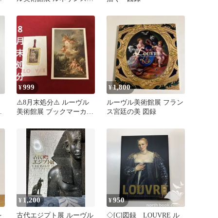
♡ パンフレット 2部セッ
ト
999
1,800
¥
¥
⚠️8月末処分⚠️ ルーヴル
ルーヴル美術館展 フラン
画
美術館展 ブックマーカー
ス宮廷の美 図録
しおり ポストカード
1,200
950
¥
¥
を
古代エジプト展 ルーヴル
◇[C]図録 LOUVRE ル