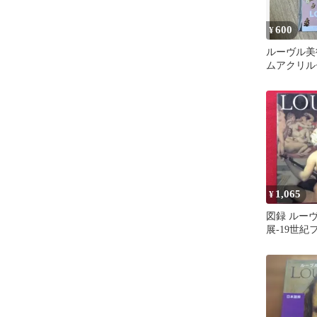
600
¥
ルーヴル美
ムアクリル
1,065
¥
図録 ルー
展-19世
新古典主義
義へ 美本