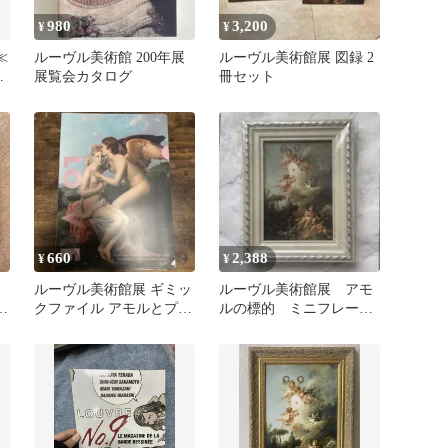
980
3,200
¥
¥
≪
ルーヴル美術館 200年展
ルーヴル美術館展 図録 2
パ
展覧会カタログ
冊セット
表
660
2,388
¥
¥
ルーヴル美術館展 ギミッ
ルーヴル美術館展 アモ
当
クファイル アモルとプシ
ルの標的 ミニフレー
ュケ
ム 額縁 絵画 油絵