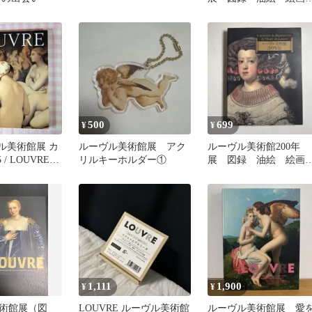
画集
500
699
¥
¥
ヴル美術館展 カ
ルーヴル美術館展 アク
ルーヴル美術館200年
/ LOUVRE /
リルキーホルダー①
展 図録 油絵 絵
画集
1,111
1,900
¥
¥
術館展（図
LOUVRE ルーヴル美術館
ルーヴル美術館展 愛