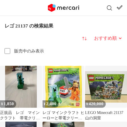
レゴ 21137 の検索結果
並び替え
販売中のみ表示
1,850
2,400
420,000
¥
¥
¥
正規品 レゴ マイン
レゴ マインクラフト ヒ
LEGO Minecraft 21137
クラフト 帯電クリー
ーローと帯電クリーパ
山の洞窟
パー ミニフィグ
ーとTNTランチャー 限