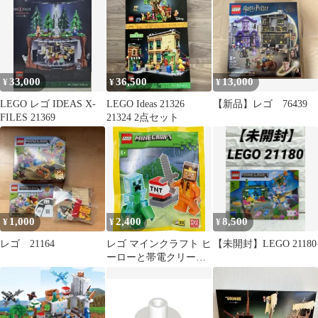
定 激レア
33,000
36,500
13,000
¥
¥
¥
LEGO レゴ IDEAS X-
LEGO Ideas 21326
【新品】レゴ 76439
FILES 21369
21324 2点セット
1,000
2,400
8,500
¥
¥
¥
レゴ 21164
レゴ マインクラフト ヒ
【未開封】LEGO 21180
ーローと帯電クリーパ
ーとTNTランチャー限
定ミニフィグ付