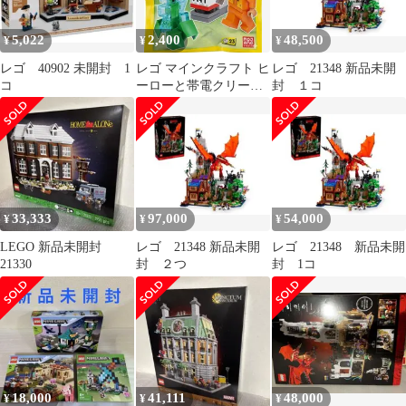
5,022
2,400
48,500
¥
¥
¥
レゴ 40902 未開封 1
レゴ マインクラフト ヒ
レゴ 21348 新品未開
コ
ーローと帯電クリーパ
封 １コ
ーとTNTランチャー 激
レア
33,333
97,000
54,000
¥
¥
¥
LEGO 新品未開封
レゴ 21348 新品未開
レゴ 21348 新品未開
21330
封 ２つ
封 1コ
18,000
41,111
48,000
¥
¥
¥