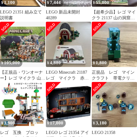
1,100
7,444
55,000
¥
¥
¥
LEGO 21351 組み立て
LEGO 新品未開封
【超希少品】レゴ マイ
説明書
40289
クラ 21137 山の洞窟
説明書・箱付き
105,000
4,880
1,800
¥
¥
¥
【正規品・ワンオーナ
LEGO Minecraft 21187
正規品 レゴ マイン
ー】レゴ マイクラ 山の
レゴ マイクラ 赤い
クラフト 帯電クリー
洞窟 21137 箱説明書付
馬小屋
パー ミニフィグ
送料込
3,900
17,000
3,180
¥
¥
¥
レゴ 互換 ブロッ
LEGO レゴ 21354 アイ
LEGO 21358