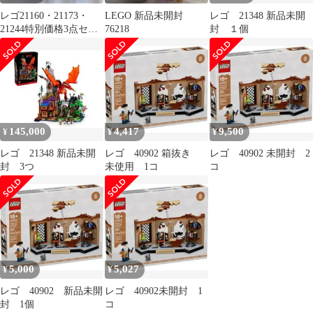
レゴ21160・21173・
LEGO 新品未開封
レゴ 21348 新品未開
21244特別価格3点セッ
76218
封 １個
ト（外箱にキズ有）
145,000
4,417
9,500
¥
¥
¥
レゴ 21348 新品未開
レゴ 40902 箱抜き
レゴ 40902 未開封 2
封 3つ
未使用 1コ
コ
5,000
5,027
¥
¥
レゴ 40902 新品未開
レゴ 40902未開封 1
封 1個
コ