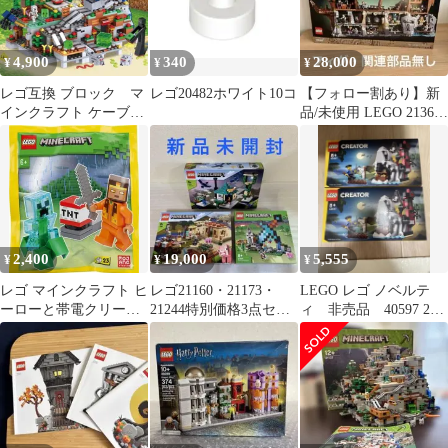
4,900
340
28,000
¥
¥
¥
レゴ互換 ブロック マ
レゴ20482ホワイト10コ
【フォロー割あり】新
インクラフト ケーブガ
品/未使用 LEGO 21363
ーデン デラックスエ
フィグ・関連部品なし
ディション
2,400
19,000
5,555
¥
¥
¥
レゴ マインクラフト ヒ
レゴ21160・21173・
LEGO レゴ ノベルテ
ーローと帯電クリーパ
21244特別価格3点セッ
ィ 非売品 40597 2個
ーとTNTランチャー 激
ト
セット
レア