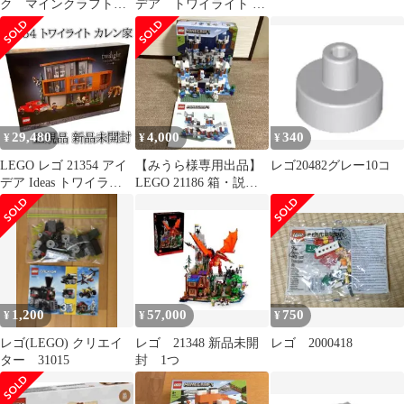
ク マインクラフト
デア トワイライト カ
坑道 ４００ピース
レン家 一部抜き 新
バケツ テーブル付き
品
29,480
4,000
340
¥
¥
¥
LEGO レゴ 21354 アイ
【みうら様専用出品】
レゴ20482グレー10コ
デア Ideas トワイライ
LEGO 21186 箱・説明
ト カレン家
書付き
1,200
57,000
750
¥
¥
¥
レゴ(LEGO) クリエイ
レゴ 21348 新品未開
レゴ 2000418
ター 31015
封 1つ