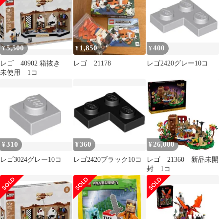
5,500
1,850
400
¥
¥
¥
レゴ 40902 箱抜き
レゴ 21178
レゴ2420グレー10コ
未使用 1コ
310
360
26,000
¥
¥
¥
レゴ3024グレー10コ
レゴ2420ブラック10コ
レゴ 21360 新品未開
封 1コ