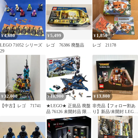
4,680
5,499
1,850
¥
¥
¥
LEGO 71052 シリーズ
レゴ 76386 廃盤品
レゴ 21178
29
32,000
18,900
13,800
¥
¥
¥
【中古】レゴ 71741
★LEGO★ 正規品 廃盤
非売品【フォロー割あ
品 76126 未開封品 限定
り】新品/未開封 LEGO
出品
40773