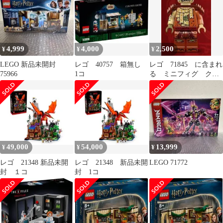
4,999
4,000
2,500
¥
¥
¥
LEGO 新品未開封
レゴ 40757 箱無し
レゴ 71845 に含まれ
75966
1コ
る ミニフィグ ク
ル 1つ
49,000
54,000
13,999
¥
¥
¥
レゴ 21348 新品未開
レゴ 21348 新品未開
LEGO 71772
封 １コ
封 1コ