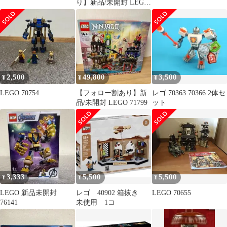
り】新品/未開封 LEGO
40595
2,500
49,800
3,500
¥
¥
¥
LEGO 70754
【フォロー割あり】新
レゴ 70363 70366 2体セ
品/未開封 LEGO 71799
ット
3,333
5,500
5,500
¥
¥
¥
LEGO 新品未開封
レゴ 40902 箱抜き
LEGO 70655
76141
未使用 1コ