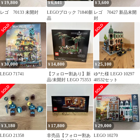
19,800
6,641
3,600
¥
¥
¥
レゴ 70133 未開封
LEGOブロック 71840新
レゴ 70427 新品未開
品
封
30,000
14,800
25,100
¥
¥
¥
LEGO 71741
【フォロー割あり】新
ゆ*た様 LEGO 10297
品/未開封 LEGO 75353
40532セット
3,180
17,800
29,000
¥
¥
¥
LEGO 21358
非売品【フォロー割あ
LEGO 10270