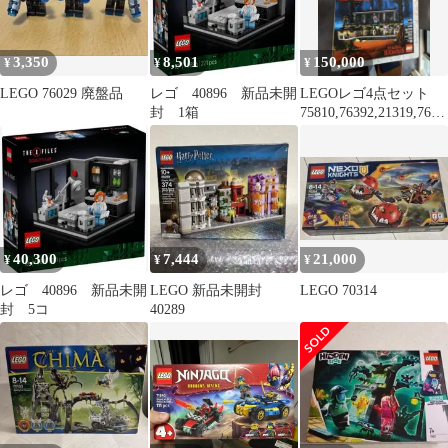
3,350
8,501
150,000
¥
¥
¥
LEGO 76029 廃盤品
レゴ 40896 新品未開
LEGOレゴ4点セット
封 1箱
75810,76392,21319,7689
9
40,300
7,444
21,000
¥
¥
¥
レゴ 40896 新品未開
LEGO 新品未開封
LEGO 70314
封 5コ
40289