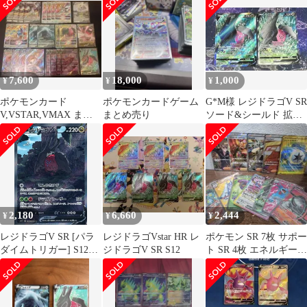
ーンV 他）
7,600
18,000
1,000
¥
¥
¥
ポケモンカード
ポケモンカードゲーム
G*M様 レジドラゴV SR
V,VSTAR,VMAX まと
まとめ売り
ソード&シールド 拡張
め売り
パック パラダイムトリ
ガー
2,180
6,660
2,444
¥
¥
¥
レジドラゴV SR [パラ
レジドラゴVstar HR レ
ポケモン SR 7枚 サポー
ダイムトリガー] S12
ジドラゴV SR S12
ト SR 4枚 エネルギー
108/098 ポケモンカード
UR 1枚 セット
ポケカ