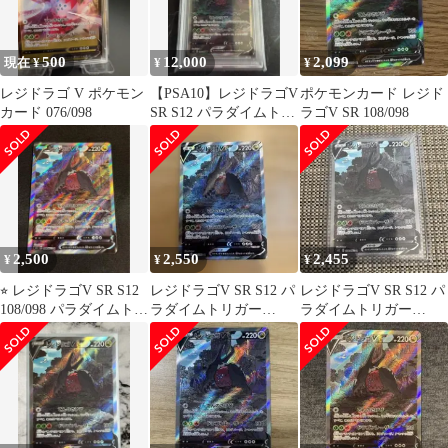
500
12,000
2,099
現在 ¥
¥
¥
レジドラゴ V ポケモン
【PSA10】レジドラゴV
ポケモンカード レジド
カード 076/098
SR S12 パラダイムトリ
ラゴV SR 108/098
ガー 108/098
2,500
2,550
2,455
¥
¥
¥
⭐︎ レジドラゴV SR S12
レジドラゴV SR S12 パ
レジドラゴV SR S12 パ
108/098 パラダイムトリ
ラダイムトリガー
ラダイムトリガー
ガー 状態良好
108/098
108/098