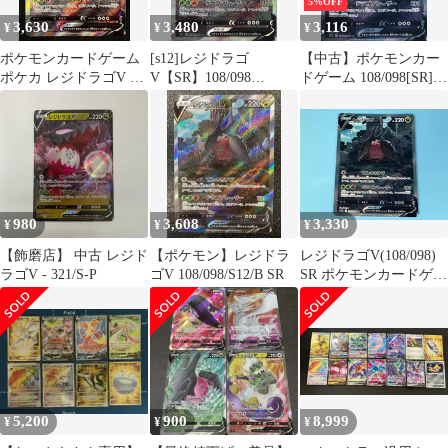
5%OFF
3,630
3,480
3,116
¥
¥
¥
ポケモンカードゲーム
[s12]レジドラゴ
【中古】ポケモンカー
ポケカ レジドラゴV SR
V【SR】108/098
ドゲーム 108/098[SR]：
S12-108 S12 拡張パック
ITF3SB9ZIQG4
(キラ)レジドラゴV
「パラダイムトリガ
ー」 トレカ TCG 266
980
3,608
3,330
¥
¥
¥
【飾磨店】 中古 レジド
【ポケモン】レジドラ
レジドラゴV(108/098)
ラゴV - 321/S-P
ゴV 108/098/S12/B SR
SR ポケモンカードゲー
ム
5,200
900
8,999
¥
¥
¥