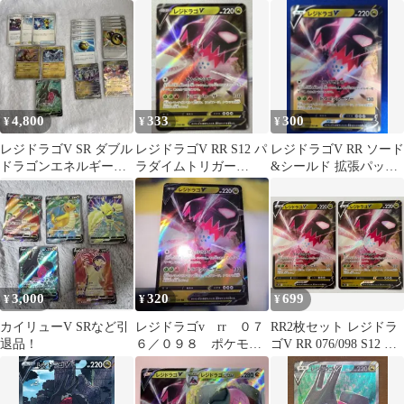
4枚セット エクストラ
ンデラV SR まとめ
きウーラオス いちげ
バトル
売り
きウーラオス ダク
マ レジエレキ ラブ
トロス チオンジェ
ン レジドラゴ まと
め売り pokemon
4,800
333
300
¥
¥
¥
レジドラゴV SR ダブル
レジドラゴV RR S12 パ
レジドラゴV RR ソード
ドラゴンエネルギー
ラダイムトリガー
&シールド 拡張パック
+デッキパーツ
076/098
パラダイムトリガー キ
ラ 0…
3,000
320
699
¥
¥
¥
カイリューV SRなど引
レジドラゴv rr ０７
RR2枚セット レジドラ
退品！
６／０９８ ポケモン
ゴV RR 076/098 S12 ポ
カード
ケモンカード
PokemonCard