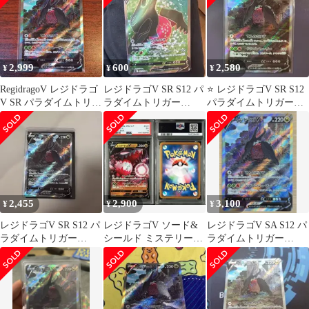
2,999
600
2,580
¥
¥
¥
RegidragoV レジドラゴ
レジドラゴV SR S12 パ
⭐️ レジドラゴV SR S12
V SR パラダイムトリガ
ラダイムトリガー
パラダイムトリガー
ー
107/098
108/098
2,455
2,900
3,100
¥
¥
¥
レジドラゴV SR S12 パ
レジドラゴV ソード&
レジドラゴV SA S12 パ
ラダイムトリガー
シールド ミステリーボ
ラダイムトリガー
108/098
ックス 321/S-P psa5
108/098