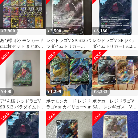
3,900
2,500
3,180
¥
¥
¥
あ*)様 ポケモンカード
レジドラゴV SA S12 パ
レジドラゴV SR [パラ
sr13枚セット まとめ売
ラダイムトリガー
ダイムトリガー] S12
り＋おまけ2枚
108/098
108/098 ポケモンカード
ポケカ
400
1,299
3,333
¥
¥
¥
ア*ん様 レジドラゴV
ポケモンカード レジド
ポケカ レジドラゴV
SR S12 パラダイムトリ
ラゴv sr カイリューv sr
SA 、レジギガス V
ガー 107/098
STAR sar