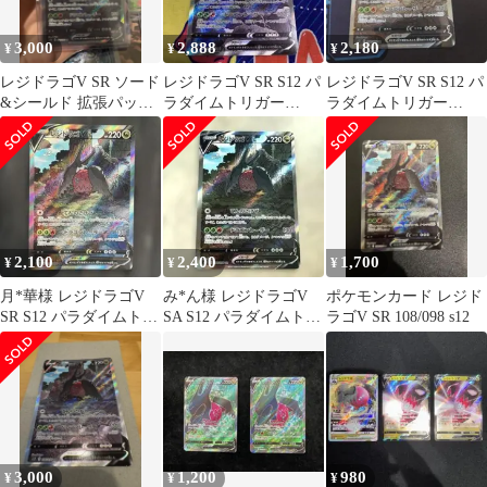
3,000
2,888
2,180
¥
¥
¥
レジドラゴV SR ソード
レジドラゴV SR S12 パ
レジドラゴV SR S12 パ
&シールド 拡張パック
ラダイムトリガー
ラダイムトリガー
パラダイムトリガー キ
108/098 おまけ付き
108/098
ラ 1…
2,100
2,400
1,700
¥
¥
¥
月*華様 レジドラゴV
み*ん様 レジドラゴV
ポケモンカード レジド
SR S12 パラダイムトリ
SA S12 パラダイムトリ
ラゴV SR 108/098 s12
ガー 108/098
ガー 108/098
3,000
1,200
980
¥
¥
¥