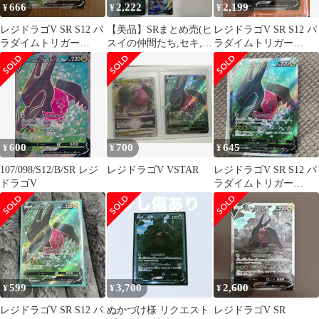
666
2,222
2,199
¥
¥
¥
レジドラゴV SR S12 パ
【美品】SRまとめ売(ヒ
レジドラゴV SR S12 パ
ラダイムトリガー
スイの仲間たち,セキ,ウ
ラダイムトリガー
107/098
ォロ, ドクター,キバナ,
108/098
他)
600
700
645
¥
¥
¥
107/098/S12/B/SR レジ
レジドラゴV VSTAR
レジドラゴV SR S12 パ
ドラゴV
ラダイムトリガー
107/098
599
3,700
2,600
¥
¥
¥
レジドラゴV SR S12 パ
ぬかづけ様 リクエスト
レジドラゴV SR