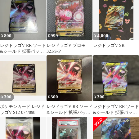
800
999
4,000
¥
¥
¥
レジドラゴV RR ソード
レジドラゴV プロモ
レジドラゴV SR
&シールド 拡張パック
321/S-P
パラダイムトリガー キ
ラ 0…
300
300
300
¥
¥
¥
ポケモンカード レジド
レジドラゴV RR ソード
レジドラゴV RR ソード
ラゴV S12 074/098
&シールド 拡張パック
&シールド 拡張パック
パラダイムトリガー キ
パラダイムトリガー キ
ラ 0…
ラ 0…