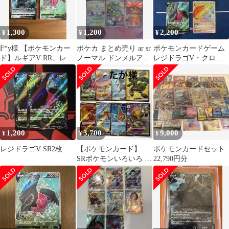
1,300
1,200
2,200
¥
¥
¥
F*y様 【ポケモンカー
ポケカ まとめ売り ar sr
ポケモンカードゲーム
ド】ルギアV RR、レジ
ノーマル ドンメルアシ
レジドラゴV・クロバ
ドラゴV SR パラダイム
レーヌカリキリテツノ
ットVまとめ売り
トリガ
イバラ
1,200
3,700
9,000
¥
¥
¥
レジドラゴV SR2枚
【ポケモンカード】
ポケモンカードセット
SRポケモンいろいろ 16
22,790円分
枚