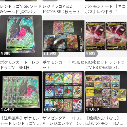
レジドラゴV SR ソード
レジドラゴV s12
ポケモンカード 【ネコ
&シールド 拡張パック
107/098 SR 2枚セット
ポス】レジドラゴ
パラダイムトリガー キ
V&VSTAR ３枚セット
ラ 1…
888
1,999
699
¥
¥
¥
ポケモンカード レジ
ポケモンカード V5点セ
RR2枚セット レジドラ
ドラゴV SR1枚
ット
ゴV RR 076/098 S12
107/098
2,480
4,099
4,000
¥
¥
¥
【送料無料】ポケモン
ザマゼンタV ロトム
【絵柄かぶりなし】
カード レジドラゴV SR
V レジエレキV シャ
伝説ポケモン れんげ