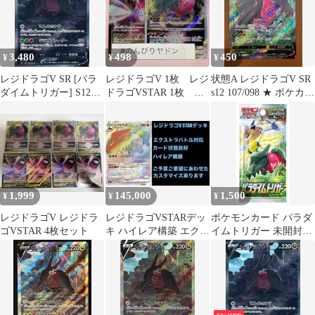
3,480
498
450
¥
¥
¥
レジドラゴV SR [パラ
レジドラゴV 1枚 レジ
状態A レジドラゴV SR
ダイムトリガー] S12
ドラゴVSTAR 1枚
s12 107/098 ★ ポケカ
108/098 ポケモンカード
pcf801
ポケモンカードゲーム
ポケカ
1,999
145,000
1,500
¥
¥
¥
レジドラゴV レジドラ
レジドラゴVSTARデッ
ポケモンカード パラダ
ゴVSTAR 4枚セット
キ ハイレア構築 エクス
イムトリガー 未開封パ
トラバトル
ック 1パック 拡張パッ
ク S12 ポケカ pokemon