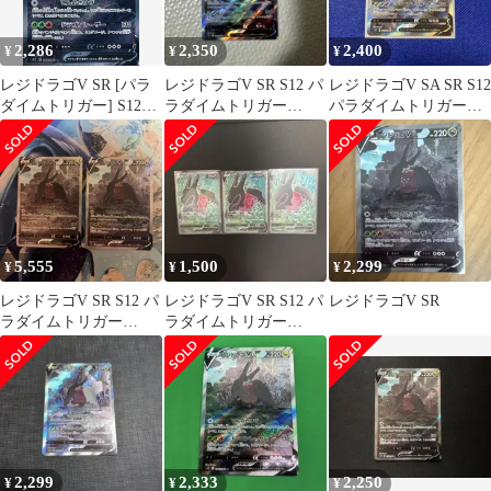
2,286
2,350
2,400
¥
¥
¥
レジドラゴV SR [パラ
レジドラゴV SR S12 パ
レジドラゴV SA SR S12
ダイムトリガー] S12
ラダイムトリガー
パラダイムトリガー
108/098 傷有り ポケモ
108/098
108/098
ンカード ポケカ
5,555
1,500
2,299
¥
¥
¥
レジドラゴV SR S12 パ
レジドラゴV SR S12 パ
レジドラゴV SR
ラダイムトリガー
ラダイムトリガー
108/098 SA 2枚セット
107/098 3枚
2,299
2,333
2,250
¥
¥
¥