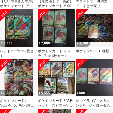
【たいやきさん専用】
【最終値下げ・美品】
エクストラ 汎用カー
ポケモンカード アルセ
ポケモンカード V SR 4
ド まとめ売り
ウスVSTAR等
枚セット
UR.HR.SR8枚
1,222
2,000
3,200
¥
¥
¥
レジドラゴV sr 2枚セッ
ポケモンカード レジド
ポケモンV SR 15種類
ト
ラゴV sr 4枚セット
5,555
5,555
800
¥
¥
¥
ポケモンカード）
ポケモンカード SR5枚
レジドラゴV スカタ
Vstar•Vポケモン8枚ま
セット（スピアーV、
ンクV ジャローダV
とめ売り SAR• SR
レジドラゴV、アンノ
sr3枚セット