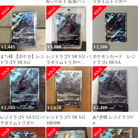
&シールド 拡張パック
ラダイムトリガー
パラダイムトリガー キ
108/098
ラ 1…
2,445
3,000
2,500
¥
¥
¥
ま*♪様 【ポケカ】レジ
レジドラゴV SR S12 パ
ポケモンカード レジ
ドラゴV SR S12
ラダイムトリガー
ドラゴv SR SA
108/098
2,555
2,650
2,400
¥
¥
¥
レジドラゴV SA S12 パ
レジドラゴV SR S12
あ*ぎ様 レジドラゴV
ラダイムトリガー
108/098
sr
108/098