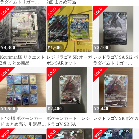
ラダイムトリガー
2点 まとめ商品
107/098
4,300
1,600
2,100
¥
¥
¥
Kouriman様 リクエスト
レジドラゴV SR オーガ
レジドラゴV SA S12 パ
2点 まとめ商品
ポンSARセット
ラダイムトリガー
108/098
1,500
2,400
2,440
¥
¥
¥
ト*ジ様 ポケモンカー
ポケモンカード レジ
レジドラゴV SR ポケカ
ド まとめ売り 引退品
ドラゴV SR SA
約600枚セット ②