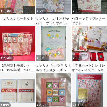
1,380
599
380
¥
¥
¥
サンリオレターセット
サンリオ カミオジャ
ハローキティ♡レター
パン サンリオキャラ
セット
クターズ メモ帳 はぴ
だんぶい
2,500
1,800
350
¥
¥
¥
【未開封】平成レト
サンリオ キキララ リト
【文具セット】レオレ
ロ 1997年製 ハロー
ルツインスターズ レタ
オニ&ディズニー&キテ
キティ 便箋 レターセ
ーパッド 便箋
ィ レターセット&メ
ット
モ&付箋
899
2,599
1,400
¥
¥
¥