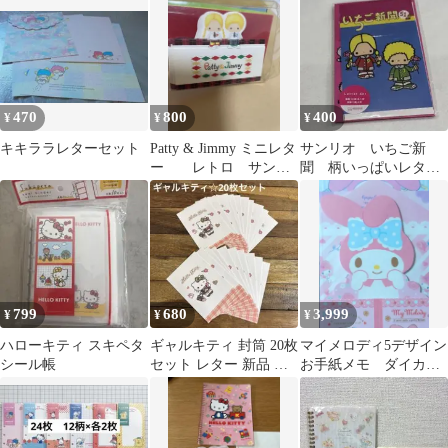
470
800
400
¥
¥
¥
キキララレターセット
Patty & Jimmy ミニレタ
サンリオ いちご新
ー レトロ サンリ
聞 柄いっぱいレター
オ
セット 2025年
799
680
3,999
¥
¥
¥
ハローキティ スキペタ
ギャルキティ 封筒 20枚
マイメロディ5デザイン
シール帳
セット レター 新品 平
お手紙メモ ダイカッ
成ギャル
ト 少しレトロ サンリ
オ 平成レトロ