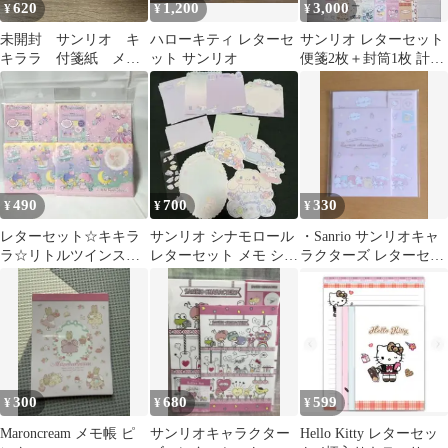
620
1,200
3,000
¥
¥
¥
未開封 サンリオ キ
ハローキティ レターセ
サンリオ レターセット
キララ 付箋紙 メ
ット サンリオ
便箋2枚＋封筒1枚 計61
モ 紙 2点セット
セット♡ 大量 まとめ売
り
490
700
330
¥
¥
¥
レターセット☆キキラ
サンリオ シナモロール
・Sanrio サンリオキャ
ラ☆リトルツインスタ
レターセット メモ シー
ラクターズ レターセッ
ーズ☆2点セット
ル
ト
300
680
599
¥
¥
¥
Maroncream メモ帳 ピ
サンリオキャラクター
Hello Kitty レターセッ