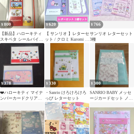
800
620
766
¥
¥
¥
【新品】ハローキティ
【 サンリオ 】レターセ
サンリオ レターセット
スキペタ シールバイン
ット / クロミ Kuromi 2
3種
ダー Sukipeta シール帳
種セット
378
330
300
¥
¥
¥
❤️ハローキティ マイナ
・Sanrio けろけろけろ
SANRIO BABY メッセ
ンバーカードクリアケ
っぴ レターセット
ージカードセット ノベ
ース ２枚セット
ルティ