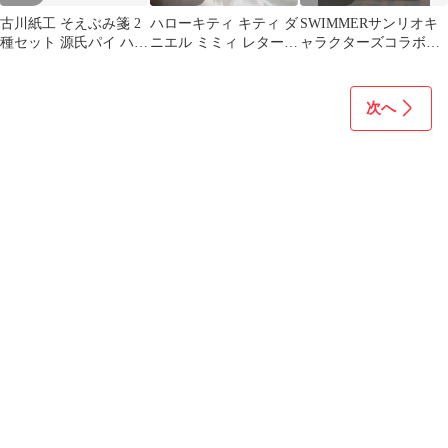
古川紙工 そえぶみ箋 2
ハローキティ キティ ダ
SWIMMERサンリオキ
種セット 源氏パイ ハロ
ニエル ミミィ レターセ
ャラクターズコラボデ
ーキティ
ット 平成レトロ 希少
ザインペーパー
2004
次へ