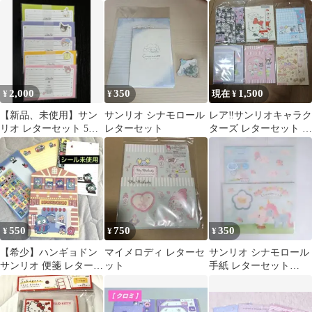
ット 2種類
2,000
350
1,500
¥
¥
現在 ¥
【新品、未使用】サン
サンリオ シナモロール
レア‼️サンリオキャラク
リオ レターセット 5種
レターセット
ターズ レターセット 6
セット
点セット
550
750
350
¥
¥
¥
【希少】ハンギョドン
マイメロディ レターセ
サンリオ シナモロール
サンリオ 便箋 レターセ
ット
手紙 レターセット
ット 手紙 シール付き！
✩*.゜