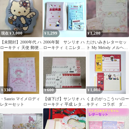
そ分けセット
ット
3,000
1,299
1,280
現在 ¥
¥
¥
【未開封】2000年代 ハ
2006年製 サンリオ ハ
たけいみきレターセッ
ローキティ 天使 郵便
ローキティ ミニレター
ト My Melody メルヘン
レター ダイカットメモ
メモセット
プリンセス と マイメロ
付箋
330
600
1,080
¥
¥
¥
・Sanrio マイメロディ
【値下げ】サンリオ ハ
くまのがっこう×ハロー
レターセット
ローキティ 平成 レター
キティ コラボ ダイ
セット シール♡【新
カットレターセット
品】