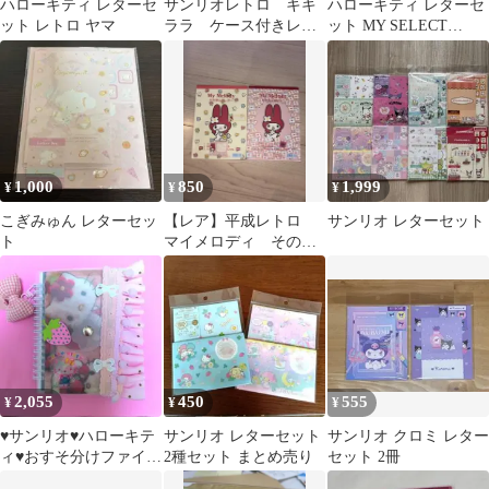
ハローキティ レターセ
サンリオレトロ キキ
ハローキティ レターセ
ット レトロ ヤマ
ララ ケース付きレタ
ット MY SELECT
ーセット 2004年 平
LETTERサンリオヒョ
成レトロ
ウ柄
1,000
850
1,999
¥
¥
¥
こぎみゅん レターセッ
【レア】平成レトロ
サンリオ レターセット
ト
マイメロディ そのま
んまレター
2,055
450
555
¥
¥
¥
♥サンリオ♥ハローキテ
サンリオ レターセット
サンリオ クロミ レター
ィ♥おすそ分けファイル
2種セット まとめ売り
セット 2冊
♥SPECIAL