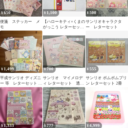
650
1,100
500
¥
¥
¥
便箋 ステッカー メ
【ハローキティ×くまの
サンリオキャラクタ
モ
がっこう レターセット
ー レターセット
2点】サンリオ キャラ
クター コラボ
1,499
700
555
¥
¥
¥
平成サンリオ ディズニ
サンリオ マイメロデ
サンリオ ポムポムプリ
ー 等 レターセット ま
ィ レターセット 透明
ン レターセット 2冊
とめ売り
窓タイプ ピンク
1,333
777
4,999
¥
¥
¥