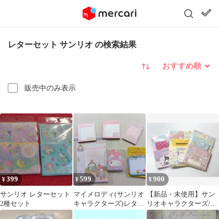
レターセット サンリオ の検索結果
並び替え
販売中のみ表示
399
599
900
¥
¥
¥
サンリオ レターセット
マイメロディ(サンリオ
【新品・未使用】サン
2種セット
キャラクターズ)レター
リオキャラクターズ/ミ
セット メモ帳 おす
ニレターセット 3点セ