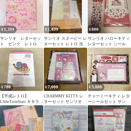
1,399
1,499
800
¥
¥
¥
サンリオ レターセッ
サンリオ スヌーピー レ
サンリオ ハローキティ
ト ピンク レトロ
ターセット レトロ 当時
レターセット シール
ラッピングのようなデ
物
ザイン
780
7,000
3,000
¥
¥
¥
【平成レトロ】
CHARMMY KITTY レ
チャーミーキティ レタ
LittleTwinStars キキラ
ターセット サンリオ
ーシールセット サンリ
ラ メモ帳 2002年
オ