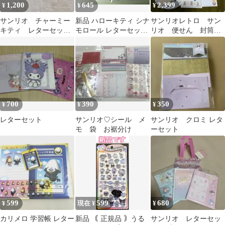
1,200
645
2,399
¥
¥
¥
サンリオ チャーミー
新品 ハローキティ シナ
サンリオレトロ サン
キティ レターセッ
モロール レターセット
リオ 便せん 封筒
ト ステッカー シー
さくらマジック サンリ
メモ シール おりが
ルまとめ売り平成レト
オ
み ポストカード
ロ
700
390
350
¥
¥
¥
レターセット
サンリオ♡シール メ
サンリオ クロミ レタ
モ 袋 お裾分け
ーセット
599
599
680
¥
現在 ¥
¥
カリメロ 学習帳 レター
新品 ｟ 正規品 ｠うる
サンリオ レターセッ