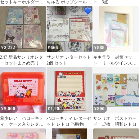
セットキーホルダー付
ちゅる ポップシール サ
ト 3点
き
ンリオキャラクターズ
シルバー
2,222
666
888
¥
¥
¥
Z47 新品サンリオレタ
サンリオ レターセット
キキララ 封筒セッ
ーセットまとめ売り
2個 セット
ト リトルツインスタ
ーズ
5,000
1,900
800
¥
¥
¥
希少レア ハローキテ
ハローキティ レターセ
サンリオ ポストカー
ィ ケース入りレター
ット レトロ 当時物
ド 17枚 昭和レトロ
セット 2003年製 サ
ンリオ レトロ