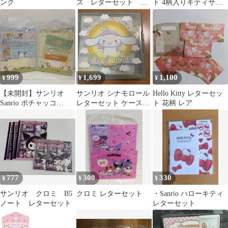
ンク
ズ レターセット サ
ト 4柄入りキティサン
ンリオ 封筒 便箋
リオヒョウ柄ギャル
新品未開封品
999
1,699
1,100
¥
¥
¥
【未開封】サンリオ
サンリオ シナモロール
Hello Kitty レターセッ
Sanrio ポチャッコ
レターセット ケース付
ト 花柄 レア
Pochacco レターセット
き 平成レトロ
777
300
330
¥
¥
¥
サンリオ クロミ B5
クロミ レターセット
・Sanrio ハローキティ
ノート レターセット
レターセット