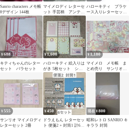
Sanrio characters メモ帳
マイメロディ レターセ
ハローキティ プラケ
8デザイン 144枚
ット 手芸柄 アンティ
ース入りレターセット
ーク
2003年 サンリオ 郵
便局限定
688
1,600
1,180
¥
¥
¥
キティちゃんのレター
ハローキティ 絵入りは
マイメロ メモ帳 ま
セット バラセット
がき 5枚セット シー
とめ売り サンリオ
ル付き
ダイカット レターセ
ット デザインメモ
555
450
800
¥
¥
現在 ¥
サンリオ マイメロディ
ドラえもん レターセッ
昭和レトロ SANRIO キ
レターセット 2冊
ト 便箋2 + 封筒1 計6セ
キララ 封筒