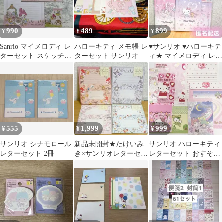
990
489
899
¥
¥
¥
Sanrio マイメロディ レ
ハローキティ メモ帳 レ
♥️サンリオ ♥️ハローキテ
ターセット スケッチ柄
ターセット サンリオ
ィ★ マイメロディ レタ
2014
ーセット2 セット
555
1,999
999
¥
¥
¥
サンリオ シナモロール
新品未開封★たけいみ
サンリオ ハローキティ
レターセット 2冊
き×サンリオレターセッ
レターセット おすそ分
ト4種類 マイメロクロ
け レトロ 当時物
ミ シナモ