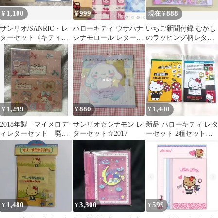
1,100
999
888
¥
¥
現在 ¥
サンリオ/SANRIO・レ
ハローキティ ウサハナ
いちご新聞付録 むかし
ターセット《キティ&
シナモロール レターセ
のラッピング柄レター
シナモロール》2点セッ
ット 当時物 レトロ
セット
ト・新品
1,299
880
1,480
¥
¥
¥
2018年製 マイメロデ
サンリオ☆シナモン レ
新品 ハローキティ レタ
ィレターセット 廃盤
ターセット☆2017
ーセット 2種セット
品
2010年
1,480
3,300
599
¥
¥
¥