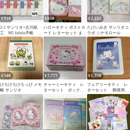
910
650
2,222
¥
¥
¥
2-2 サンリオ×古川紙
ハローキティ ポストカ
たけいみき サンリオコ
工 M5 fufufu手帳 24
ード レターセット まと
ラボ シナモロール レ
枚 手帳リフィル
め売り
ターセット＆リングノ
ート
540
7,777
1,350
¥
¥
¥
けろけろけろっぴ メモ
チャーミーキティ レ
フェアリーキティ レ
帳 サンリオ
ターセット ボックス
ターセット 郵便局限
付き 2007年 新品未開
定品
封 サンリオ