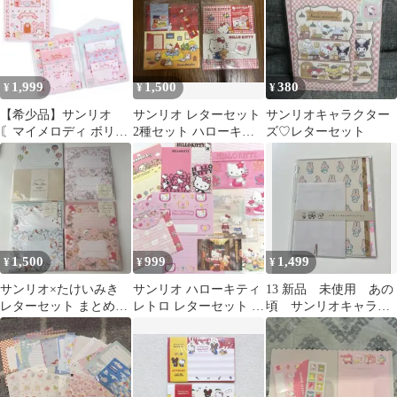
1,999
1,500
380
¥
¥
¥
【希少品】サンリオ
サンリオ レターセット
サンリオキャラクター
〘マイメロディ ボリュ
2種セット ハローキテ
ズ♡レターセット
ームレターセット〙
ィ
2019（人気商品♪）
1,500
999
1,499
¥
¥
¥
サンリオ×たけいみき
サンリオ ハローキティ
13 新品 未使用 あの
レターセット まとめ売
レトロ レターセット お
頃 サンリオキャラク
り 4点セット
すそ分け シナモエンジ
ターズ レターセット
ェルス