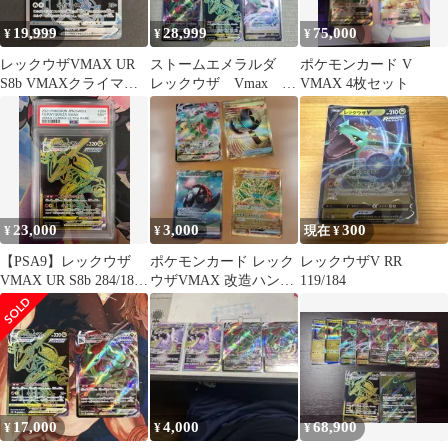
19,999
28,999
75,000
¥
¥
¥
レックウザVMAX UR
ストームエメラルダ
ポケモンカード V
S8b VMAXクライマッ
レックウザ Vmax
VMAX 4枚セット
クス 284/184
UR RR RRR イオン
当選品
23,000
3,000
300
¥
¥
現在 ¥
【PSA9】レックウザ
ポケモンカード レック
レックウザV RR
VMAX UR S8b 284/184
ウザVMAX 改造ハンマ
119/184
ハイクラスパック
ー 他 4枚セット
VMAXクライマックス
ポケモンカード
17,000
4,000
68,900
¥
¥
¥