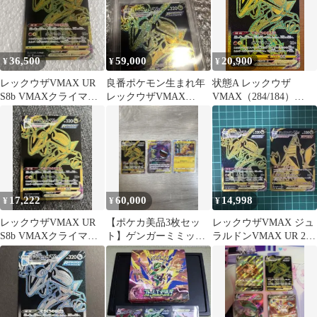
36,500
59,000
20,900
¥
¥
¥
レックウザVMAX UR
良番ポケモン生まれ年
状態A レックウザ
S8b VMAXクライマッ
レックウザVMAX
VMAX（284/184）
クス 284/184
URpsa10
［UR］ポケカ ポケモ
ンカードゲーム
17,222
60,000
14,998
¥
¥
¥
レックウザVMAX UR
【ポケカ美品3枚セッ
レックウザVMAX ジュ
S8b VMAXクライマッ
ト】ゲンガーミミッキ
ラルドンVMAX UR 2枚
クス 284/184
ュGX SR・レックウザ
セット
UR・ピカチュウ