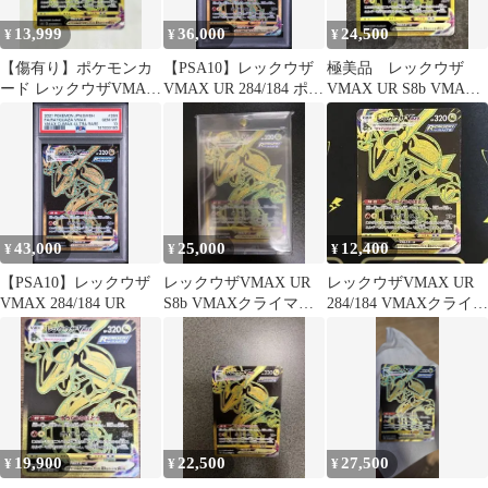
13,999
36,000
24,500
¥
¥
¥
【傷有り】ポケモンカ
【PSA10】レックウザ
極美品 レックウザ
ード レックウザVMAX
VMAX UR 284/184 ポケ
VMAX UR S8b VMAX
UR 284/184
モンカード
クライマックス 284/184
43,000
25,000
12,400
¥
¥
¥
【PSA10】レックウザ
レックウザVMAX UR
レックウザVMAX UR
VMAX 284/184 UR
S8b VMAXクライマッ
284/184 VMAXクライマ
クス 284/184
ックス
19,900
22,500
27,500
¥
¥
¥