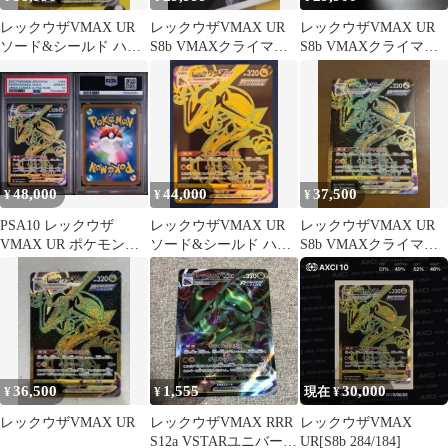
レックウザVMAX UR
レックウザVMAX UR
レックウザVMAX UR
ソード&シールド ハイ
S8b VMAXクライマッ
S8b VMAXクライマッ
クラスパック VMAXク
クス 284/184
クス 284/184
ライマ…
48,000
44,000
37,500
¥
¥
¥
PSA10 レックウザ
レックウザVMAX UR
レックウザVMAX UR
VMAX UR ポケモンカ
ソード&シールド ハイ
S8b VMAXクライマッ
ード VMax
クラスパック VMAXク
クス 284/184
ライマ…
36,500
1,555
30,000
¥
¥
現在 ¥
レックウザVMAX UR
レックウザVMAX RRR
レックウザVMAX
S12a VSTARユニバース
UR[S8b 284/184]