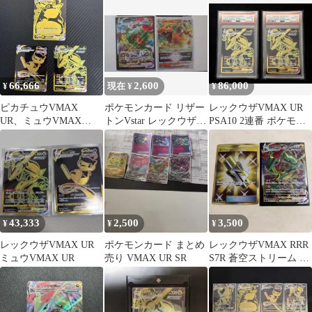
ライマックス
284/184
66,666
2,600
86,000
¥
現在 ¥
¥
ピカチュウVMAX
ポケモンカード リザー
レックウザVMAX UR
UR、ミュウVMAX
トンVstar レックウザ
PSA10 2連番 ポケモン
UR、レックウザVMAX
Vmax
カード Rayquaza①
UR
43,333
2,500
3,500
¥
¥
¥
レックウザVMAX UR
ポケモンカード まとめ
レックウザVMAX RRR
ミュウVMAX UR
売り VMAX UR SR
S7R 蒼空ストリーム タ
ッグコールUR