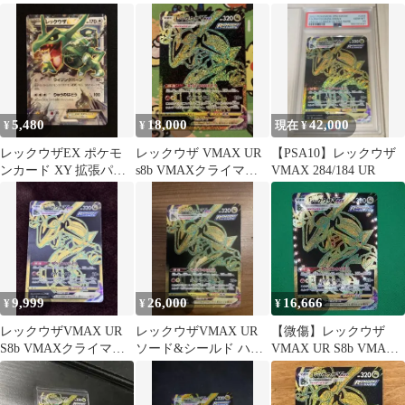
クラスパック VMAXク
ード
クス 284/184
ライマ…
5,480
18,000
42,000
¥
¥
現在 ¥
レックウザEX ポケモ
レックウザ VMAX UR
【PSA10】レックウザ
ンカード XY 拡張パッ
s8b VMAXクライマッ
VMAX 284/184 UR
ク 019/048
クス ポケモンカード
9,999
26,000
16,666
¥
¥
¥
レックウザVMAX UR
レックウザVMAX UR
【微傷】レックウザ
S8b VMAXクライマッ
ソード&シールド ハイ
VMAX UR S8b VMAX
クス 284/18
クラスパック VMAXク
クライマックス 284/184
ライマ…