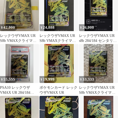
42,000
24,888
26,000
¥
¥
¥
レックウザVMAX UR
レックウザVMAX UR
レックウザVMAX UR
S8b VMAXクライマッ
S8b VMAXクライマッ
s8b 284/184 センタリン
クス 284/184
クス 284/184
グ良好
55,555
19,999
33,333
¥
¥
¥
PSA10 レックウザ
ポケモンカード レック
レックウザVMAX UR
VMAX UR 284/184
ウザVMAX UR
S8b VMAXクライマッ
VMAXクライマックス
クス 284/184