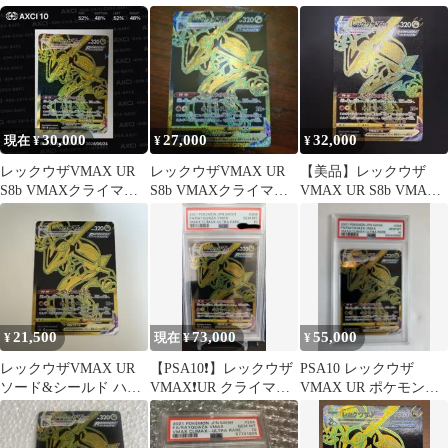
108/172
30,000
27,000
32,000
現在 ¥
¥
¥
レックウザVMAX UR
レックウザVMAX UR
【美品】レックウザ
S8b VMAXクライマッ
S8b VMAXクライマッ
VMAX UR S8b VMAX
クス 284/184
クス 284/184
クライマックス 284/184
21,500
73,000
55,000
¥
現在 ¥
¥
レックウザVMAX UR
【PSA10❗️】レックウザ
PSA10 レックウザ
ソード&シールド ハイ
VMAX❗️UR クライマッ
VMAX UR ポケモンカ
クラスパック VMAXク
クス 284/184。
ード ２４時間以内
ライマ…
発送