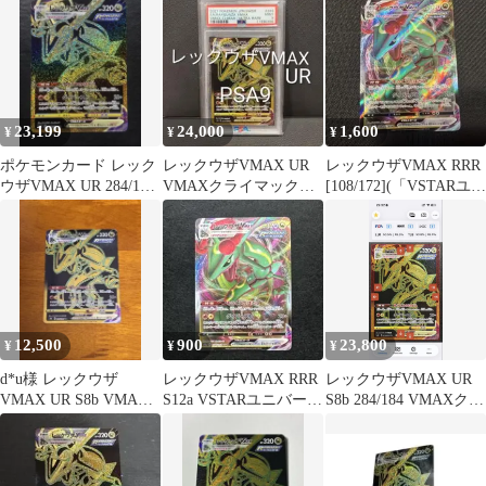
23,199
24,000
1,600
¥
¥
¥
ポケモンカード レック
レックウザVMAX UR
レックウザVMAX RRR
ウザVMAX UR 284/184
VMAXクライマックス
[108/172](「VSTARユニ
1枚
【PSA9 】
バース」)
12,500
900
23,800
¥
¥
¥
d*u様 レックウザ
レックウザVMAX RRR
レックウザVMAX UR
VMAX UR S8b VMAX
S12a VSTARユニバース
S8b 284/184 VMAXクラ
クライマックス 284/18
108/172
イマックス