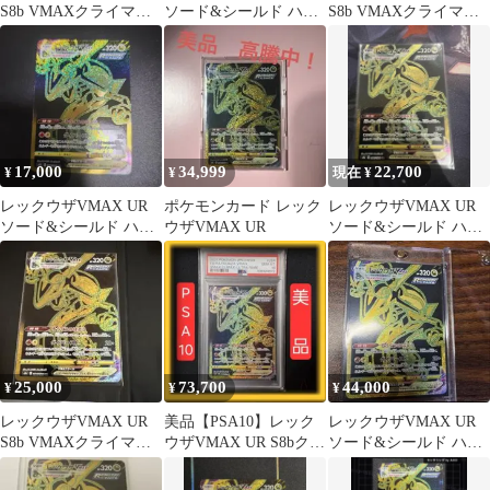
S8b VMAXクライマッ
ソード&シールド ハイ
S8b VMAXクライマッ
クス 284/184
クラスパック VMAXク
クス 284/184
ライマ…
17,000
34,999
22,700
¥
¥
現在 ¥
レックウザVMAX UR
ポケモンカード レック
レックウザVMAX UR
ソード&シールド ハイ
ウザVMAX UR
ソード&シールド ハイ
クラスパック VMAXク
クラスパック VMAXク
ライマ…
ライマ…
25,000
73,700
44,000
¥
¥
¥
レックウザVMAX UR
美品【PSA10】レック
レックウザVMAX UR
S8b VMAXクライマッ
ウザVMAX UR S8bクラ
ソード&シールド ハイ
クス 284/184
イマックス 284/184
クラスパック VMAXク
ライマ…