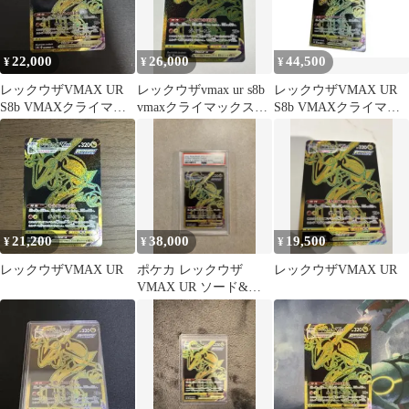
22,000
26,000
44,500
¥
¥
¥
レックウザVMAX UR
レックウザvmax ur s8b
レックウザVMAX UR
S8b VMAXクライマッ
vmaxクライマックス
S8b VMAXクライマッ
クス 284/184
284/184
クス 284/184
21,200
38,000
19,500
¥
¥
¥
レックウザVMAX UR
ポケカ レックウザ
レックウザVMAX UR
VMAX UR ソード&シ
ールド ハイクラスパッ
ク PSA10