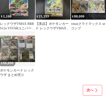
1,100
25,333
80,000
¥
¥
¥
レックウザVMAX RRR
【美品】ポケモンカー
vmaxクライマックス ur
S12a VSTARユニバース
ド レックウザVMAX
コンプ
108/172
UR 284/184
66,000
¥
ポケモンカード レック
ウザ まとめ売り
次へ