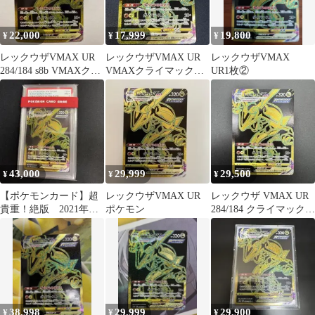
22,000
17,999
19,800
¥
¥
¥
レックウザVMAX UR
レックウザVMAX UR
レックウザVMAX
284/184 s8b VMAXクラ
VMAXクライマックス
UR1枚②
イマックス ②
収録
43,000
29,999
29,500
¥
¥
¥
【ポケモンカード】超
レックウザVMAX UR
レックウザ VMAX UR
貴重！絶版 2021年
ポケモン
284/184 クライマックス
レックウザvmax UR
ポケモン
PSA9
38,998
29,999
29,900
¥
¥
¥