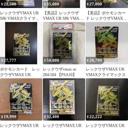
21,500
35,000
27,000
¥
¥
¥
レックウザVMAX UR
【美品】レックウザ
【美品】ポケモンカー
S8b VMAXクライマッ
VMAX UR S8b VMAX
ド レックウザVMAX
クス 284/184
クライマックス 284/184
UR 284/184
27,777
50,000
20,799
¥
¥
¥
ポケモンカード レッ
レックウザvmax ur
レックウザVMAX UR
クウザVMAX UR
284/184 【PSA10】
VMAXクライマックス
19,999
32,400
22,222
¥
¥
¥
レックウザVMAX UR
レックウザVMAX UR
レックウザVMAX UR