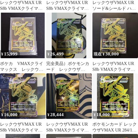
レックウザVMAX UR
レックウザVMAX UR
レックウザVMAX UR
S8b VMAXクライマッ
S8b VMAXクライマッ
ソード&シールド ハイ
クス 284/184美品
クス 284/184
クラスパック
15,999
26,499
30,000
¥
¥
現在 ¥
ポケカ VMAXクライ
完全美品）ポケモンカ
レックウザVMAX UR
マックス レックウザ
ード レックウザ
S8b VMAXクライマッ
VMAX UR 284/184
VMAX UR
クス 284/184
16,000
28,444
18,000
¥
¥
¥
レックウザVMAX UR
レックウザVMAX UR
ポケモンカード レック
S8b VMAXクライマッ
S8b VMAXクライマッ
ウザVMAX UR 284/184
クス 284/184
クス 284/184
ポケカ