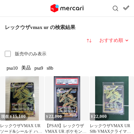
レックウザvmax ur の検索結果
並び替え
販売中のみ表示
美品
psa10
psa9
s8b
15,100
22,000
22,000
現在 ¥
¥
¥
レックウザVMAX UR
【PSA9】レックウザ
レックウザVMAX UR
ソード&シールド ハイ
VMAX UR ポケモンカ
S8b VMAXクライマッ