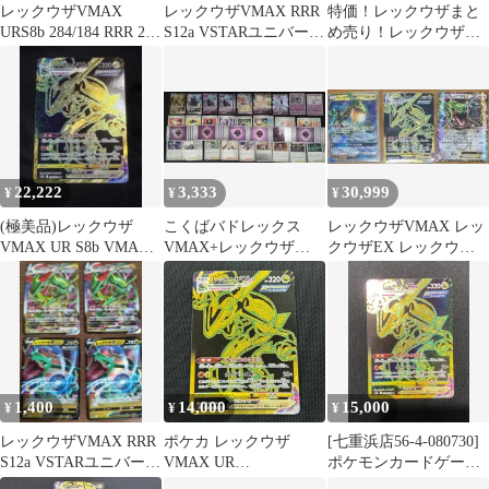
レックウザVMAX
レックウザVMAX RRR
特価！レックウザまと
URS8b 284/184 RRR 2枚
S12a VSTARユニバース
め売り！レックウザGX
セット
108/172
SR レックウザVMAX
ur
22,222
3,333
30,999
¥
¥
¥
(極美品)レックウザ
こくばバドレックス
レックウザVMAX レッ
VMAX UR S8b VMAX
VMAX+レックウザ
クウザEX レックウザ
クライマックス 284/18
VMAX 構築済みデッ
GX 各1枚、3枚セット
キ
1,400
14,000
15,000
¥
¥
¥
レックウザVMAX RRR
ポケカ レックウザ
[七重浜店56-4-080730]
S12a VSTARユニバース
VMAX UR
ポケモンカードゲーム
108/172
284/184/S8B/B VMAXク
レックウザVMAX UR