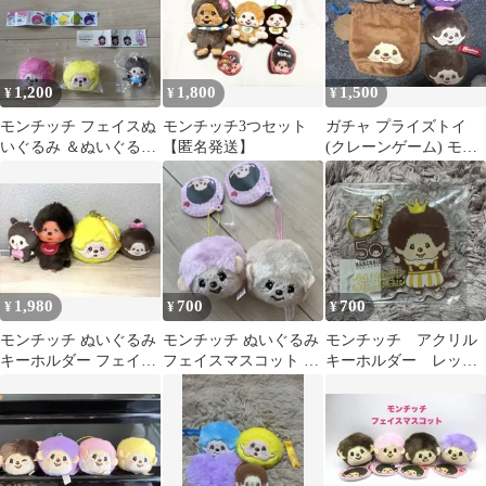
1,200
1,800
1,500
¥
¥
¥
モンチッチ フェイスぬ
モンチッチ3つセット
ガチャ プライズトイ
いぐるみ ＆ぬいぐるみ
【匿名発送】
(クレーンゲーム) モン
ボールチェーン
チッチ まとめ売り
1,980
700
700
¥
¥
¥
モンチッチ ぬいぐるみ
モンチッチ ぬいぐるみ
モンチッチ アクリル
キーホルダー フェイス
フェイスマスコット セ
キーホルダー レッツ
キーホルダーなど まと
ット キーホルダー
パーティー 50周年
め4点
人気