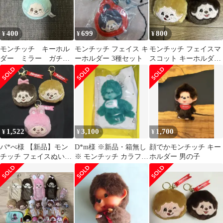
400
699
800
¥
¥
¥
モンチッチ キーホル
モンチッチ フェイス キ
モンチッチ フェイスマ
ダー ミラー ガチャ
ーホルダー 3種セット
スコット キーホルダー
ガチャ
2種セット
1,522
3,100
1,700
¥
¥
¥
パ*べ様 【新品】モン
D*m様 ※新品・箱無し
顔でかモンチッチ キー
チッチ フェイスぬいぐ
※ モンチッチ カラフル
ホルダー 男の子
るみ マスコット キーホ
ファンタジー キーホル
ルダー カプ
ダー グリ