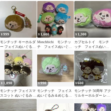
コット ぬいぐるみ
ためのまとめ売り
999
1,600
1,300
¥
¥
¥
モンチッチ キーホルダ
Monchhichi モンチッ
カプセルトイ モンチ
ー フェイスぬいぐるみ
チ フェイスぬいぐる
ッチ フェイスぬいぐ
マスコットキーチェー
み まとめ売り
るみキーホルダーセッ
ン 2個セット
ト
1,890
990
600
¥
¥
¥
モンチッチ フェイスマ
モンチッチ フェイス
モンチッチ 50周年 アク
スコット ぬいぐるみ キ
ぬいぐるみ＆めじるし
リルキーホルダー レッ
ーホルダー プライズ
アクリルチャーム
ツパーティ 新品未開
限定
封