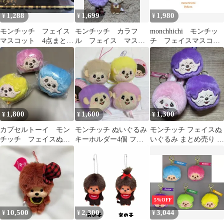
1,288
1,699
1,980
¥
¥
¥
モンチッチ フェイス
モンチッチ カラフ
monchhichi モンチッ
マスコット 4点まとめ
ル フェイス マスコ
チ フェイスマスコッ
売り
ット4点セット
ト 4種 ラウンドワン
限定
1,800
1,600
1,300
¥
¥
¥
カプセルトーイ モン
モンチッチ ぬいぐるみ
モンチッチ フェイスぬ
チッチ フェイスぬい
キーホルダー4個 フェ
いぐるみ まとめ売り 3
ぐるみキーホルダーセ
イス マスコット
点セット
ット
5%OFF
10,500
2,300
3,044
¥
¥
¥