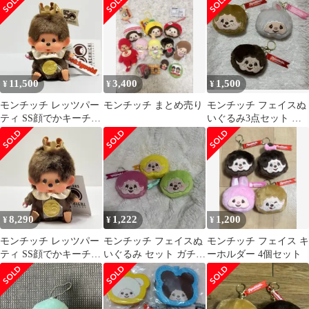
ェーン
11,500
3,400
1,500
¥
¥
¥
モンチッチ レッツパー
モンチッチ まとめ売り
モンチッチ フェイスぬ
ティ SS顔でかキーチェ
いぐるみ3点セット ガ
ーン
チャガチャ
8,290
1,222
1,200
¥
¥
¥
モンチッチ レッツパー
モンチッチ フェイスぬ
モンチッチ フェイス キ
ティ SS顔でかキーチェ
いぐるみ セット ガチャ
ーホルダー 4個セット
ーン 男の子（タグ付
ガチャ キーホルダー カ
き）
ラフル