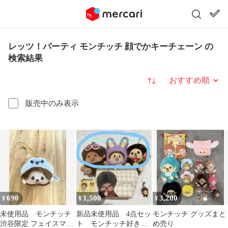
レッツ！パーティ モンチッチ 顔でかキーチェーン の
検索結果
並び替え
販売中のみ表示
690
1,500
3,200
¥
¥
¥
未使用品 モンチッチ
新品未使用品 4点セッ
モンチッチ グッズまと
渋谷限定 フェイスマス
ト モンチッチ好きの
め売り