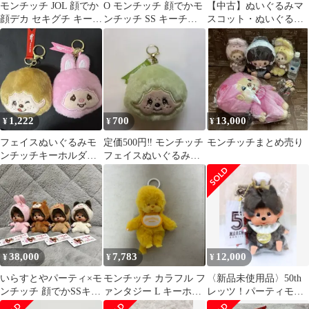
モンチッチ JOL 顔でか
O モンチッチ 顔でかモ
【中古】ぬいぐるみマ
顔デカ セキグチ キーチ
ンチッチ SS キーチェ
スコット・ぬいぐるみ
ェーン キーホルダー
ーン (男の子/257294・
バッジ 全5種セット
女の子/257300)
「モンチッチ フェイス
Monchhichi Friends プレ
ぬいぐるみ カラフルバ
ゼント 誕生日 ブラック
ージョン」
フライデー クリスマス
インバウンド お土産
souvenir gift memento
1,222
700
13,000
¥
¥
¥
フェイスぬいぐるみモ
定価500円‼️ モンチッチ
モンチッチまとめ売り
ンチッチキーホルダー2
フェイスぬいぐるみカ
個セット
ラフルバージョンキー
ホルダー
38,000
7,783
12,000
¥
¥
¥
いらすとやパーティ×モ
モンチッチ カラフル フ
〈新品未使用品〉50th
ンチッチ 顔でかSSキー
ァンタジー L キーホル
レッツ！パーティモン
チェーン
ダー
チッチ SS顔でかキーチ