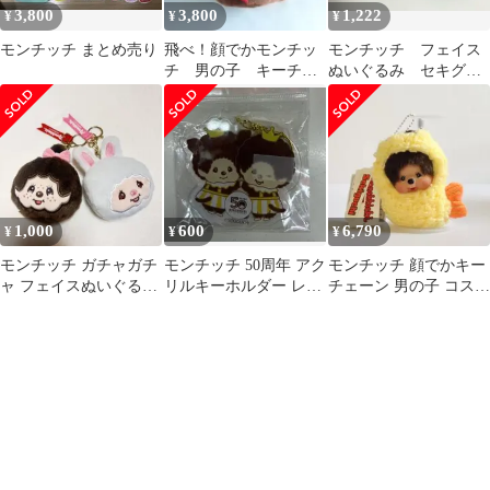
3,800
3,800
1,222
¥
¥
¥
モンチッチ まとめ売り
飛べ！顔でかモンチッ
モンチッチ フェイス
チ 男の子 キーチェ
ぬいぐるみ セキグ
ーン
チ キーチェーン
1,000
600
6,790
¥
¥
¥
モンチッチ ガチャガチ
モンチッチ 50周年 アク
モンチッチ 顔でかキー
ャ フェイスぬいぐるみ
リルキーホルダー レッ
チェーン 男の子 コスチ
キーホルダー2個セット
ツパーティ 新品未開
ューム付き
封