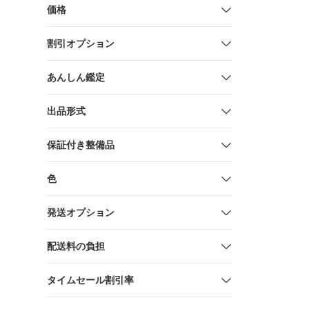
ライプ B
価格
ン C賞 爆
ュア まと
割引オプション
あんしん鑑定
出品形式
保証付き整備品
色
発送オプション
配送料の負担
タイムセール割引率