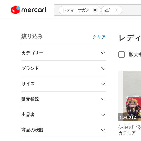
ンツにスキップ
レディ・ナガン
星2
絞り込み
レディ
クリア
カテゴリー
販売
ブランド
サイズ
販売状況
出品者
34,912
¥
(未開封) 
商品の状態
カデミア 
トワン ス