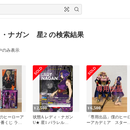
・ナガン 星2 の検索結果
中のみ表示
2,500
6,500
¥
¥
僕のヒーローア
状態A レディ・ナガン
「専用出品」僕のヒー
一番くじ ラス
U★ 星1 パラレル
ーアカデミア スター
ターアンドスト
EX06BT/MHA-2-045 ユニ
ンドストライプ レデ