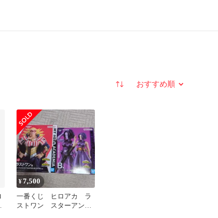
並び替え
7,500
¥
ロ
一番くじ ヒロアカ ラ
ア
ストワン スターアンド
ィ
ストライプ レディナガ