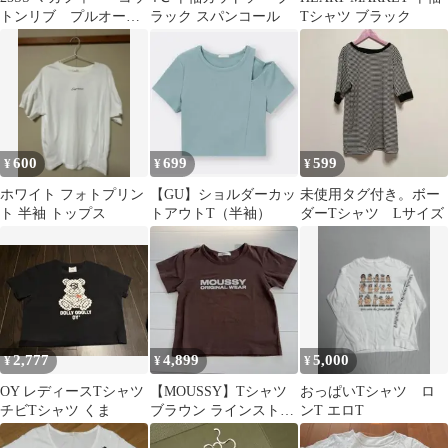
トンリブ プルオーバ
ラック スパンコール
Tシャツ ブラック
ー ブルー系
600
699
599
¥
¥
¥
ホワイト フォトプリン
【GU】ショルダーカッ
未使用タグ付き。ボー
ト 半袖 トップス
トアウトT（半袖）
ダーTシャツ Lサイズ
2,777
4,899
5,000
¥
¥
¥
OY レディースTシャツ
【MOUSSY】Tシャツ
おっぱいTシャツ ロ
チビTシャツ くま
ブラウン ラインストー
ンT エロT
ン♡ FREE