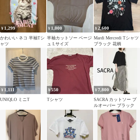
1,299
1,000
2,600
¥
¥
¥
かわいい ネコ 半袖Tシ
半袖カットソー ベージ
Mardi Mercredi Tシャツ
ャツ
ュ Lサイズ
ブラック 花柄
1,111
550
7,800
¥
¥
¥
UNIQLO ミニT
Tシャツ
SACRA カットソー プ
ルオーバー ブラック