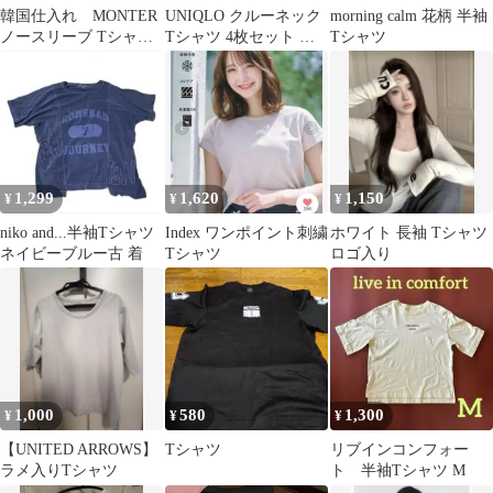
韓国仕入れ MONTER
UNIQLO クルーネック
morning calm 花柄 半袖
ノースリーブ Tシャツ
Tシャツ 4枚セット 半
Tシャツ
ホワイト
袖 レディース M
1,299
1,620
1,150
¥
¥
¥
niko and...半袖Tシャツ
Index ワンポイント刺繍
ホワイト 長袖 Tシャツ
ネイビーブルー古 着
Tシャツ
ロゴ入り
1,000
580
1,300
¥
¥
¥
【UNITED ARROWS】
Tシャツ
リブインコンフォー
ラメ入りTシャツ
ト 半袖Tシャツ M