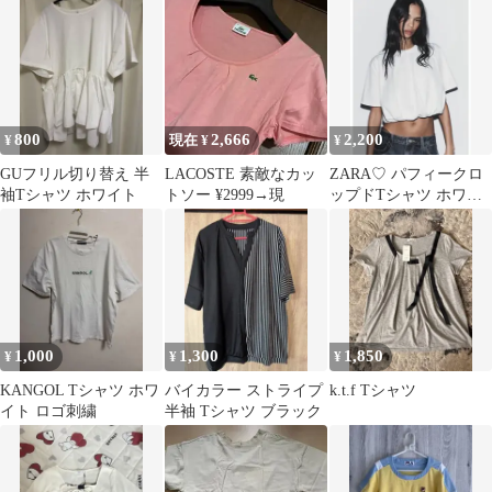
800
2,666
2,200
¥
現在 ¥
¥
GUフリル切り替え 半
LACOSTE 素敵なカッ
ZARA♡ パフィークロ
袖Tシャツ ホワイト
トソー ¥2999→現
ップドTシャツ ホワイ
ト
1,000
1,300
1,850
¥
¥
¥
KANGOL Tシャツ ホワ
バイカラー ストライプ
k.t.f Tシャツ
イト ロゴ刺繍
半袖 Tシャツ ブラック