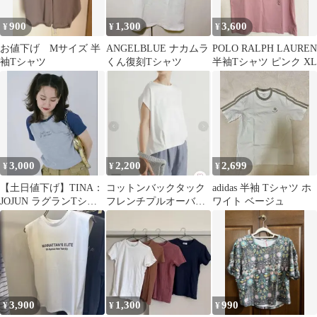
900
1,300
3,600
¥
¥
¥
お値下げ Mサイズ 半
ANGELBLUE ナカムラ
POLO RALPH LAUREN
袖Tシャツ
くん復刻Tシャツ
半袖Tシャツ ピンク XL
3,000
2,200
2,699
¥
¥
¥
【土日値下げ】TINA：
コットンバックタック
adidas 半袖 Tシャツ ホ
JOJUN ラグランTシャ
フレンチプルオーバ
ワイト ベージュ
ツ
ー ★8月10日にて一旦
出品取り下げ
3,900
1,300
990
¥
¥
¥