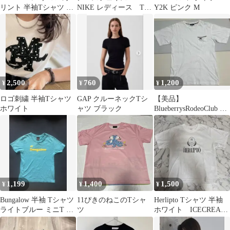
リント 半袖Tシャツ ホ
NIKE レディース Tシ
Y2K ピンク M
ワイト
ャツ ランニングウェ
ア
2,500
760
1,200
¥
¥
¥
ロゴ刺繍 半袖Tシャツ
GAP クルーネックTシ
【美品】
ホワイト
ャツ ブラック
BlueberrysRodeoClub T
シャツ 半袖 白 LL
1,199
1,400
1,500
¥
¥
¥
Bungalow 半袖 Tシャツ
11ぴきのねこのTシャ
Herlipto Tシャツ 半袖
ライトブルー ミニT ミ
ツ
ホワイト ICECREAM
ニ丈 水色
2024