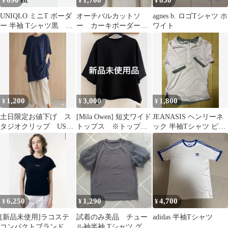
690
1,700
850
¥
¥
¥
UNIQLO ミニT ボーダ
オーチバルカットソ
agnes b. ロゴTシャツ ホ
ー 半袖 Tシャツ黒
ー カーキボーダー美
ワイト
XXL
品
1,200
3,000
1,800
¥
¥
¥
土日限定お値下げ ス
[Mila Owen] 短丈ワイド
JEANASIS ヘンリーネ
タジオクリップ USA
トップス ※トップス
ック 半袖Tシャツ ピン
Tシャツ トップス ス
のみ
ク
リット入り
6,250
1,290
4,700
¥
¥
¥
[新品未使用]ラコステ
試着のみ美品 チュー
adidas 半袖Tシャツ
コンパクトブランドネ
ル袖半袖 Tシャツ グレ