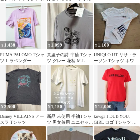
ームロゴTシャツ
ー M
1,438
1,099
1,100
¥
¥
¥
PUMA PALOMO Tシャ
真里子の詩 半袖 Tシャ
UNIQLO UT リサ・ラ
ツ L ラベンダー
ツ グレー 花柄 M-L
ーソン Tシャツ ホワイ
ト S
2,500
1,150
12,000
¥
¥
¥
Disney VILLAINS アー
新品 未使用 半袖Tシャ
kowga I DUB YOU,
スラ Tシャツ
ツ 男女兼用 ユニセック
GIRL ロゴ Tシャツ レ
ス ネコ柄 猫 綿100% M
ッド