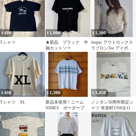
400
1,000
1,300
¥
¥
¥
Tシャツ
★新品 ブラック 半
feepur アウトロックス
袖カットソー
ラブロンTee アイボリ
ー
400
1,300
3,450
¥
¥
¥
Tシャツ XL
新品未使用！ニーム
ノンタン50周年限定シ
NIMES ボーダープリ
ャツ 有楽町UNIQLO限
ント Tシャツ グレ
定
ー