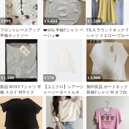
999
1,444
1,500
¥
¥
¥
フロントレースアップ
❤️JaVa 半袖Tシャツ ベ
FILA ラウンドネック T
半袖カットソー
ージュ❤️
シャツ イエロー/ブルー
1,500
570
2,000
¥
¥
¥
新品 ROXY Tシャツ 半
【ユニクロ】シアージ
無印良品 ボートネック
袖 スカイ Mサイズ
ャージータートルネッ
長袖Tシャツ M オフ白
クT（長袖）