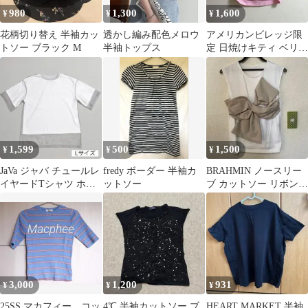
980
1,300
1,600
¥
¥
¥
花柄切り替え 半袖カッ
透かし編み配色メロウ
アメリカンビレッジ限
トソー ブラック M
半袖トップス
定 日焼けキティ ベリー
ショート丈 Tシャツ
1,599
500
1,500
¥
¥
¥
JaVa ジャバ チュールレ
fredy ボーダー 半袖カ
BRAHMIN ノースリー
イヤードTシャツ ホワ
ットソー
ブ カットソー リボン
イト×ライトグレー L
ホワイト 38
3,000
1,200
931
¥
¥
¥
25SS マカフィー コッ
4℃ 半袖カットソー ブ
HEART MARKET 半袖