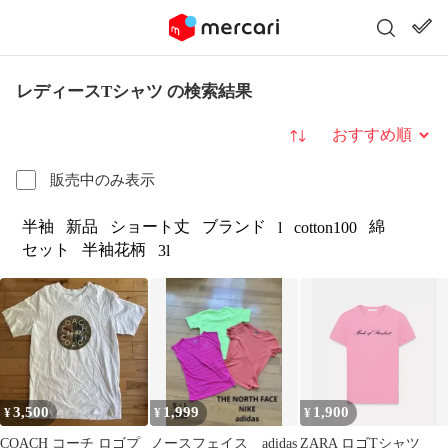
レディースTシャツ の検索結果
並び替え
販売中のみ表示
半袖
新品
ショート丈
ブランド
綿
l
cotton100
セット
半袖花柄
3l
3,500
1,999
1,900
¥
¥
¥
COACH コーチ ロゴプ
ノースフェイス adidas
ZARA ロゴTシャツ