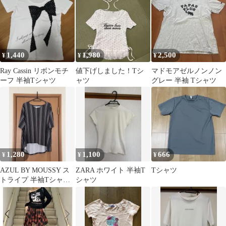
1,440
1,980
2,500
¥
¥
¥
Ray Cassin リボンモチ
値下げしました！Tシ
マドモアゼルノンノン
ーフ 半袖Tシャツ
ャツ
グレー 半袖 Tシャツ
1,280
1,100
666
¥
¥
¥
AZUL BY MOUSSY ス
ZARA ホワイト 半袖T
Tシャツ
トライプ 半袖Tシャツ
シャツ
Mサイズ