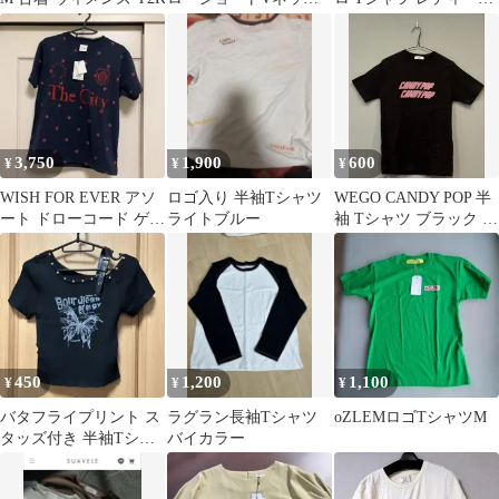
TEE
XL ホワイト
3,750
1,900
600
¥
¥
¥
WISH FOR EVER アソ
ロゴ入り 半袖Tシャツ
WEGO CANDY POP 半
ート ドローコード ゲー
ライトブルー
袖 Tシャツ ブラック S
ム ロゴT
サイズ
450
1,200
1,100
¥
¥
¥
バタフライプリント ス
ラグラン長袖Tシャツ
oZLEMロゴTシャツM
タッズ付き 半袖Tシャ
バイカラー
ツ M 黒