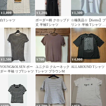
1,000
1,200
1,300
¥
¥
¥
白Tシャツ
ボーダー柄 クロップド
☆極美品☆【Keitto】プ
丈 半袖Tシャツ
リント 半袖 Tシャツ ホ
ワイト L
1,500
700
4,000
¥
¥
¥
YOUNG&OLSEN ボー
ユニクロ クルーネック
ALLAROUND Tシャツ
ダー 半袖 リブTシャツ
Tシャツ ブラウンM