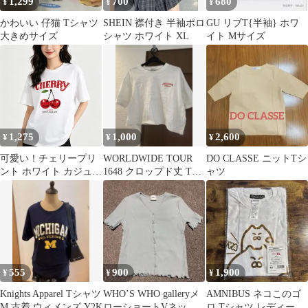
1,299
700
680
¥
¥
¥
かわいい 仔猫 Tシャツ
SHEIN 襟付き 半袖ポロ
GU リブT{半袖} ホワ
大きめサイズ
シャツ ホワイト XL
イト Mサイズ
1,275
1,000
2,600
¥
¥
¥
可愛い！チェリープリ
WORLDWIDE TOUR
DO CLASSE ニットTシ
ント ホワイト カジュア
1648 クロップド丈 Tシ
ャツ
ルTシャツ レディース
ャツ
新品 送料込 男女兼用
555
900
1,900
¥
¥
¥
Knights Apparel Tシャツ
WHO’S WHO galleryメ
AMNIBUS ネコこのゴ
M 古着 ウィメンズ Y2K
ローショートVネック
ロ Tシャツ レディース