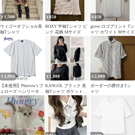
1,500
850
450
¥
¥
¥
ウィゴーオフショル長
ROXY 半袖Tシャツ ピ
grove ロゴプリント Tシ
袖Tシャツ
ンク 花柄 Mサイズ
ャツ ホワイト Mサイズ
3,999
1,800
2,000
¥
¥
¥
【未使用】Pherrow's フ
KANGOL ブラック 長
ボーダーの襟付きTシ
ェローズ ヘンリーネッ
袖Tシャツ ポケット付
ャツ
ク 半袖Tシャツ ホワイ
き
ト