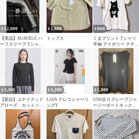
12,000
1,800
800
¥
¥
¥
【美品】SUAVELE ハ
トップス
くまプリント Tシャツ
ーフスリーブ Tシャツ
半袖 アイボリー ナチュ
セット
ラル
3,300
3,300
1,800
¥
¥
¥
【新品】ユナイテッド
LIAN テレコシャーリ
UNIQLO クレープジャ
アローズ カットソ
ングT
ージーボートネックT
ー コットン 黒
ノースリーブ 3XL