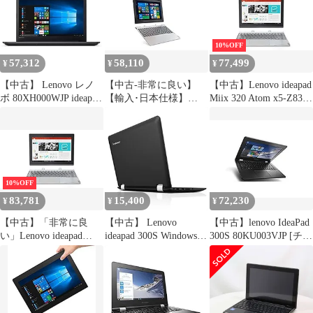
Mobile 4GB 64GB 10.1
10/2GB/64GB/10.1イン
インチ (2016年モデル)
チ(2017年モデル)
10%OFF
57,312
58,110
77,499
¥
¥
¥
【中古】 Lenovo レノ
【中古-非常に良い】
【中古】Lenovo ideapad
ボ 80XH000WJP ideapad
【輸入･日本仕様】
Miix 320 Atom x5-Z8350
320 (オニキスブラック)
Lenovo 2in1 タブレット
メモリ4GB eMMC64GB
ideaPad Miix 320
10.1型 フルHD
80XF002AJP/Windows
Windows10 80XF0007JP
10/Office
Mobile/2GB/64GB/10.1
インチ(2017年モデル)
10%OFF
83,781
15,400
72,230
¥
¥
¥
【中古】「非常に良
【中古】 Lenovo
【中古】lenovo IdeaPad
い」Lenovo ideapad
ideapad 300S Windows10
300S 80KU003VJP [チョ
Miix 320 Atom x5-Z8350
Home 64bit Celeron
ークホワイト]
メモリ4GB eMMC64GB
Dual-Core N3050
[Cel1.6Ghz/2G/eMMC32
10.1型 フルHD
(Braswell) /1.6GHz/2コ
GB/無線/Webカメ
Windows10 80XF0007JP
ア 2GBメモリ eMMC
ラ/Win10] ggw725x
64GB 無線