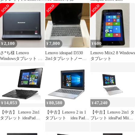
ideapad
2,100
7,000
600
¥
¥
¥
さ*ち様 Lenovo
Lenovo ideapad D330
Lenovo Miix2 8 Windows
Windowsタブレット パ
2in1タブレットノート
タブレット
ソコン
PC 中古
14,053
80,580
47,240
¥
¥
¥
【中古】 Lenovo 2in1
【中古】Lenovo 2 in 1
【中古】Lenovo 2in1 タ
タブレット ideaPad
タブレット idea Pad
ブレット ideaPad Miix
Miix 310 80SG00APJP
Miix 320 80XF00L5JP
320
Windows 10 Office
80XF002AJP/Windows