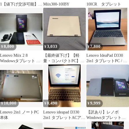
1【値下げ交渉可能】
Miix300-10IBY
10ICR タブレット
【国内正規品】
8,800
3,033
7,800
¥
¥
¥
Lenovo Miix 2 8
【最終値下げ】【軽
Lenovo IdeaPad D330
Windowsタブレット 本
量・コンパクトPC】
2in1 タブレットPC / ノ
体
Lenovo IdeaPad 300S
ートPC
10,000
8,490
9,999
¥
¥
¥
Lenovo 2in1 ノートPC
Lenovo ideapad D330
【訳あり】レノボ
本体
2in1 タブレットACアダ
Windowsタブレット
プタ付属
Miix 2 8 【箱・ケース
付き】