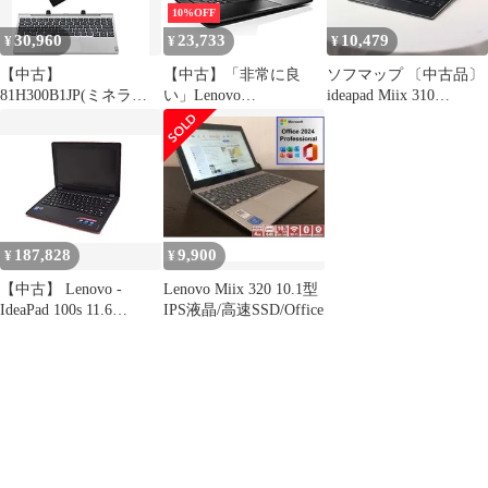
LANac/a/b/g/n
10%OFF
30,960
23,733
10,479
¥
¥
¥
【中古】
【中古】「非常に良
ソフマップ 〔中古品〕
81H300B1JP(ミネラル
い」Lenovo
ideapad Miix 310
グレー) Lenovo ideapad
80KU000YJP エボニー
80SG00APJP プラチナ
D330 10.1型液晶
ブラック IdeaPad [ノー
シルバー【377】
トパソコン 11.6型ワイ
ド液晶 eMMC32GB]
187,828
9,900
¥
¥
【中古】 Lenovo -
Lenovo Miix 320 10.1型
IdeaPad 100s 11.6
IPS液晶/高速SSD/Office
Laptop/intel Atom
Z3735F/ 2GB Memory /
32GB eMMC Flash
Memory/Webcam/Windo
ws 10- Red by Lenovo