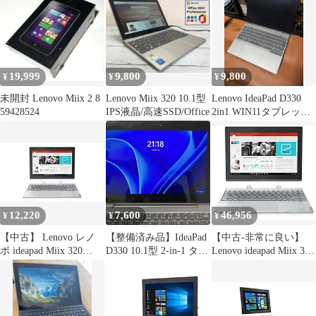
19,999
9,800
9,800
¥
¥
¥
未開封 Lenovo Miix 2 8
Lenovo Miix 320 10.1型
Lenovo IdeaPad D330
59428524
IPS液晶/高速SSD/Office
2in1 WIN11タブレット
PC
12,220
7,600
46,956
¥
¥
¥
【中古】 Lenovo レノ
【整備済み品】IdeaPad
【中古-非常に良い】
ボ ideapad Miix 320
D330 10.1型 2-in-1 タブ
Lenovo ideapad Miix 320
Atom x5-Z8350 メモリ
レットPC
Atom x5-Z8350 メモリ
4GB eMMC64GB 10.1型
4GB eMMC64GB 10.1型
フルHD Windows10
フルHD Windows10
80XF0007JP
80XF0007JP