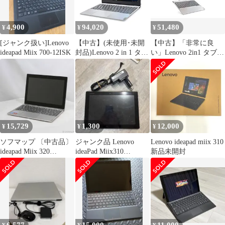
4,900
94,020
51,480
¥
¥
¥
[ジャンク扱い]Lenovo
【中古】(未使用･未開
【中古】「非常に良
ideapad Miix 700-12ISK
封品)Lenovo 2 in 1 タブ
い」Lenovo 2in1 タブレ
レット idea Pad Miix
ット ideaPad Miix 320
320 80XF00L5JP
80XF002AJP/Windows
10/2GB/64GB/10.1イン
チ(2017年モデル)
15,729
1,300
12,000
¥
¥
¥
ソフマップ 〔中古品〕
ジャンク品 Lenovo
Lenovo ideapad miix 310
ideapad Miix 320
ideaPad Miix310
新品未開封
80XF0007JP プラチナシ
10ICR タブレット
ルバー【295】