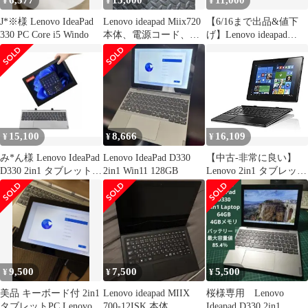
6,577
15,000
11,000
¥
¥
¥
J*※様 Lenovo IdeaPad
Lenovo ideapad Miix720
【6/16まで出品&値下
330 PC Core i5 Windo
本体、電源コード、ペ
げ】Lenovo ideapad
ン付き
Miix 520
15,100
8,666
16,109
¥
¥
¥
み*ん様 Lenovo IdeaPad
Lenovo IdeaPad D330
【中古-非常に良い】
D330 2in1 タブレット
2in1 Win11 128GB
Lenovo 2in1 タブレット
PC 本体
ideaPad Miix 310
80SG00APJP Windows
10 Office Mobile 4GB
64GB 10.1インチ (2016
年モデル)
9,500
7,500
5,500
¥
¥
¥
美品 キーボード付 2in1
Lenovo ideapad MIIX
桜様専用 Lenovo
タブレットPC Lenovo
700-12ISK 本体
Ideapad D330 2in1