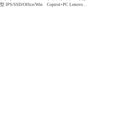
型 IPS/SSD/Office/Win
Copirot+PC Lenovo
YOGA Slim 7x