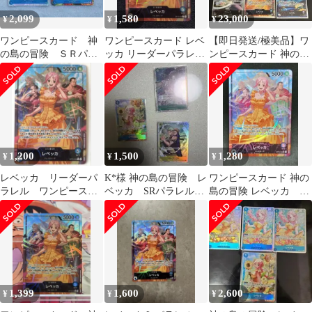
2,099
1,580
23,000
¥
¥
¥
ワンピースカード 神
ワンピースカード レベ
【即日発送/極美品】ワ
の島の冒険 ＳＲパラ
ッカ リーダーパラレル
ンピースカード 神の島
レル ＳＲ レベッ
OP-15-039 L パラレル
の冒険 ゴッドパック L-
カ 各１枚
P 全6種
1,200
1,500
1,280
¥
¥
¥
レベッカ リーダーパ
K*様 神の島の冒険 レ
ワンピースカード 神の
ラレル ワンピースカ
ベッカ SRパラレル
島の冒険 レベッカ リ
ードL★ 神の島の冒険
おまけ付き ブルッ
ーダーパラレル
ク ロロノア・ゾ
OP15-039
1,399
1,600
2,600
¥
¥
¥