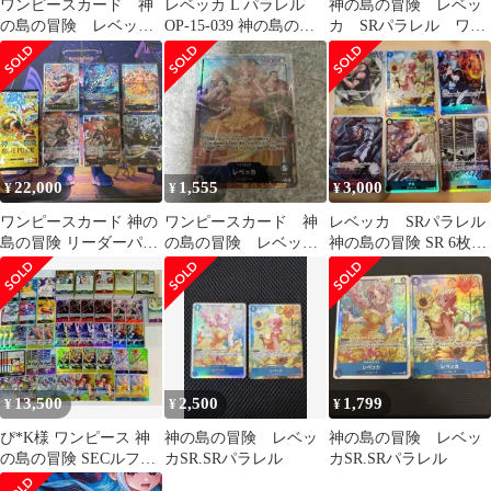
ワンピースカード 神
レベッカ L パラレル
神の島の冒険 レベッ
の島の冒険 レベッ
OP-15-039 神の島の冒
カ SRパラレル ワン
カ L パラレル リー
険 リーダーパラレル
ピースカード
ダー
22,000
1,555
3,000
¥
¥
¥
ワンピースカード 神の
ワンピースカード 神
レベッカ SRパラレル
島の冒険 リーダーパラ
の島の冒険 レベッ
神の島の冒険 SR 6枚セ
レル 6枚セット ゴッド
カ リーダーパラレル
ット ONE PIECEカード
パック
リーパラ
13,500
2,500
1,799
¥
¥
¥
ぴ*K様 ワンピース 神
神の島の冒険 レベッ
神の島の冒険 レベッ
の島の冒険 SECルフィ
カSR.SRパラレル
カSR.SRパラレル
等まとめ出品