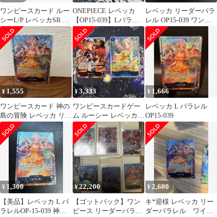
ワンピースカード ルー
ONEPIECE レベッカ
レベッカ リーダーパラ
シーL/P レベッカSR 2
【OP15-039】Lパラレ
レル OP15-039 ワンピ
枚セット
ル
ースカード 神の島の
冒険
1,555
3,333
1,666
¥
¥
¥
ワンピースカード 神の
ワンピースカードゲー
レベッカ L パラレル
島の冒険 レベッカ リー
ム ルーシー レベッカ
OP15-039
ダーパラレル
OP15-002 OP15-053
1,300
22,200
2,600
¥
¥
¥
【美品】レベッカ L パ
【ゴットパック】ワン
キ*迎様 レベッカ リー
ラレルOP-15-039 神の
ピース リーダーパラレ
ダーパラレル ワイパ