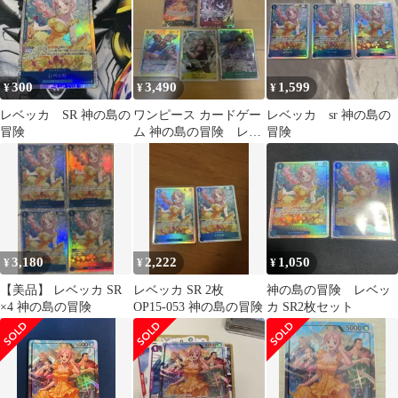
300
3,490
1,599
¥
¥
¥
レベッカ SR 神の島の
ワンピース カードゲー
レベッカ sr 神の島の
冒険
ム 神の島の冒険 レベ
冒険
ッカリーパラ ゾロSR
他
3,180
2,222
1,050
¥
¥
¥
【美品】 レベッカ SR
レベッカ SR 2枚
神の島の冒険 レベッ
×4 神の島の冒険
OP15-053 神の島の冒険
カ SR2枚セット