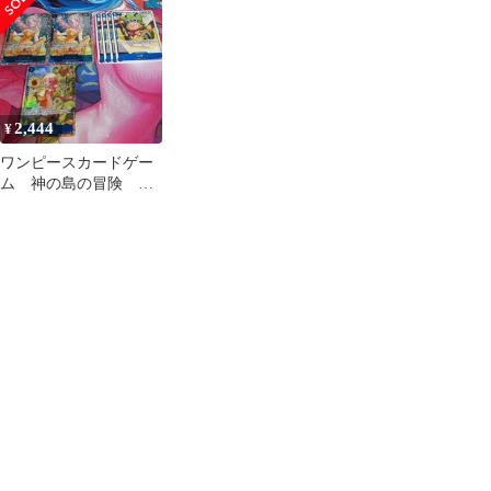
2,444
¥
ワンピースカードゲー
ム 神の島の冒険 レ
ベッカパラレル SR
UCレオ