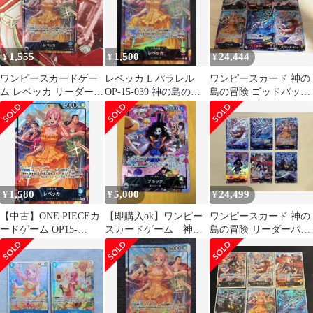
1,555
1,500
24,444
¥
¥
¥
ワンピースカードゲー
レベッカ L パラレル
ワンピースカード 神の
ム レベッカ リーダーパ
OP-15-039 神の島の冒
島の冒険 ゴッドパッ
ラレル OP15-039
険 リーダーパラレル
ク リーパラ6枚セット
OP15
1,580
5,000
24,499
¥
¥
¥
【中古】ONE PIECEカ
【即購入ok】ワンピー
ワンピースカード 神の
ードゲーム OP15-
スカードゲーム 神の
島の冒険 リーダーパラ
039[L]：(パラレル)レベ
島の冒険 パラレル2種
レル 6枚セット ゴッド
ッカ
セット
パック