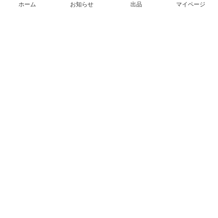
ホーム
お知らせ
出品
マイページ
会社概要（運営会社）
採用情報
プレスリリース
公式ブログ
プレスキット
メルカリUS
メルカリShops
m department（エムデパ）
ヘルプ
ヘルプセンター（ガイド・お問い合わせ）
メルカリShopsでショップを開設する
メルカリShops ショップ管理画面にログイン
メルカリShops出店者向けガイド
お問い合わせ一覧
フリーワードから商品をさがす
プライバシーと利用規約
メルカリ利用規約
メルカリShops利用規約
メルカリアンバサダー利用規約