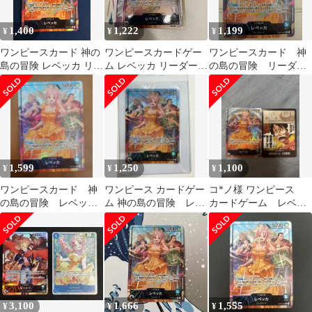
1,400
1,222
1,199
¥
¥
¥
ワンピースカード 神の
ワンピースカードゲー
ワンピースカード 神
島の冒険 レベッカ リー
ム レベッカ リーダーパ
の島の冒険 リーダ
ダーパラレル
ラレル
ー レベッカ パラレ
ル
1,599
1,250
1,100
¥
¥
¥
ワンピースカード 神
ワンピース カードゲー
コ*ノ様 ワンピース
の島の冒険 レベッ
ム 神の島の冒険 レベ
カードゲーム レベッ
カ リーダーパラレル
ッカ OP15-039 パラレ
カ リーダーパラレル
リーパラ
ル
op15-039
3,100
1,666
1,555
¥
¥
¥