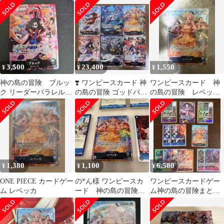
島の冒険 リーダーパラ
ル 6枚セット 神の島の
ーパラレル 神の島の冒
レル
冒険
険
3,500
23,400
1,550
¥
¥
¥
神の島の冒険 ブルッ
❣️ ワンピースカード 神
ワンピースカード 神
ク リーダーパラレル
の島の冒険 ゴッドパッ
の島の冒険 レベッ
OP15-022 おまけ付き
ク リーパラ6枚セット
カ リーダーパラレル
OP15
1,380
1,100
6,580
¥
¥
¥
ONE PIECE カードゲー
の*ん様 ワンピースカ
ワンピースカードゲー
ム レベッカ
ード 神の島の冒険
ム神の島の冒険まとめ
青デッキパーツまと
売り
め レベッカリーダー