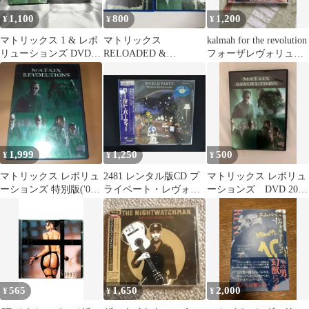
1,100
800
1,200
¥
¥
¥
マトリックス 1 & レボ
マトリックス
kalmah for the revolution
リューションズ DVDセ
RELOADED &
フォーザレヴォリュー
ット
REVOLUTIONS Blu-ray
ション
セット
1,999
1,250
500
¥
¥
¥
マトリックス レボリュ
2481 レンタル版CD プ
マトリックス レボリュ
ーションズ 特別版('03
ライベート・レヴォリ
ーションズ DVD 2003
米)〈2枚組〉
ューション/ワールド・
年
パーティー 【歌詞・対
訳付】
565
1,650
2,000
¥
¥
¥