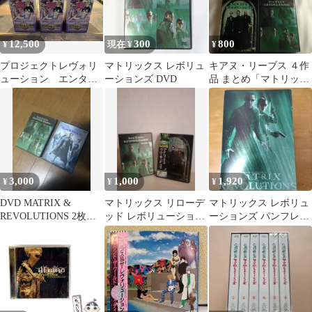
12,500
300
800
¥
現在 ¥
¥
プロジェクトレヴォリ
マトリックス レボリュ
キアヌ・リーブス ４作
ューション エンター
ーションズ DVD
品 まとめ「マトリック
ブレイン1.1 未開封
ス レボリューション
3BOX
ズ」他 DVD
3,000
1,000
1,920
¥
¥
¥
DVD MATRIX &
マトリックス リローデ
マトリックス レボリュ
REVOLUTIONS 2枚セ
ッド レボリューション
ーションズ パンフレッ
ット
ズ DVDセット
ト