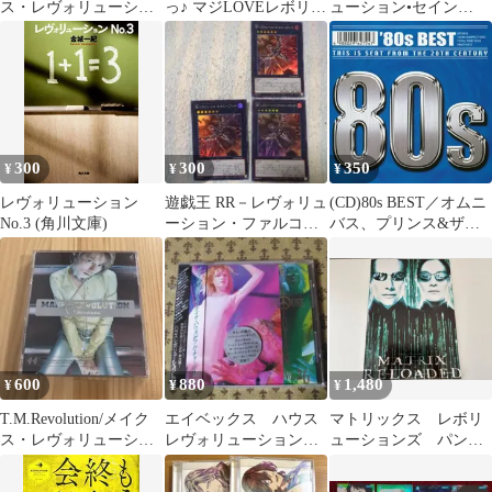
ス・レヴォリューショ
っ♪ マジLOVEレボリュ
ューション•セイン
ン～ジョン・ロビンソ
ーションズ カミ
ツ Revolution Saints
ン・リミックス
ュ ポーチ
300
300
350
¥
¥
¥
レヴォリューション
遊戯王 RR－レヴォリュ
(CD)80s BEST／オムニ
No.3 (角川文庫)
ーション・ファルコン
バス、プリンス&ザ・
－エアレイド 3枚
レヴォリューション
600
880
1,480
¥
¥
¥
T.M.Revolution/メイク
エイベックス ハウス
マトリックス レボリ
ス・レヴォリューショ
レヴォリューション
ューションズ パンフ
ン
Vol.26 サンプル盤
レット