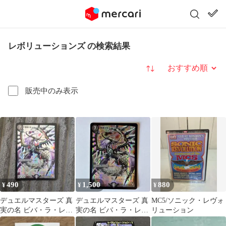
レボリューションズ の検索結果
並び替え
販売中のみ表示
490
1,500
880
¥
¥
¥
デュエルマスターズ 真
デュエルマスターズ 真
MC5/ソニック・レヴォ
実の名 ビバ・ラ・レヴ
実の名 ビバ・ラ・レヴ
リューション
ォリューション Sセッ
ォリューション