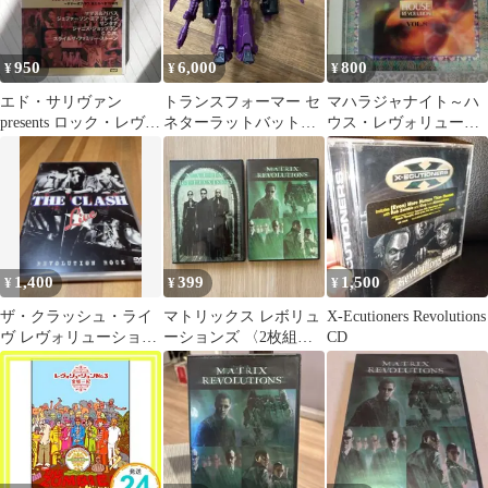
950
6,000
800
¥
¥
¥
エド・サリヴァン
トランスフォーマー セ
マハラジャナイト～ハ
presents ロック・レヴォ
ネターラットバット
ウス・レヴォリューシ
リューション(3)～サマ
レガシーレヴォリュー
ョンVol.8
ー・…
ション
1,400
399
1,500
¥
¥
¥
ザ・クラッシュ・ライ
マトリックス レボリュ
X-Ecutioners Revolutions
ヴ レヴォリューショ
ーションズ 〈2枚組〉
CD
ン・ロック
リローデッド 特別版
〈2枚組〉