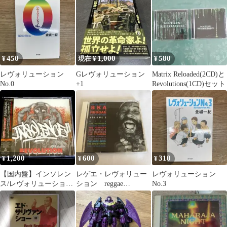
ト 1枚
450
1,000
580
¥
現在 ¥
¥
レヴォリューション
Gレヴォリューション
Matrix Reloaded(2CD)と
No.0
+1
Revolutions(1CD)セット
1,200
600
310
¥
¥
¥
【国内盤】インソレン
レゲエ・レヴォリュー
レヴォリューション
ス/レヴォリューション
ション reggae
No.3
INSOLENCE
revolution