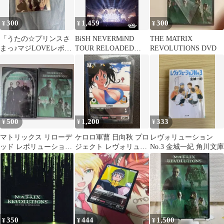
300
1,459
300
¥
¥
¥
「うたの☆プリンスさ
BiSH NEVERMiND
THE MATRIX
まっ♪マジLOVEレボリ
TOUR RELOADED
REVOLUTIONS DVD
ューションズ」キャラ
THE FiNAL
ソンレンタル落ち
REVOLUTiONS(DVD)
500
1,200
333
¥
¥
¥
マトリックス リローデ
ケロロ軍曹 日向秋 プロ
レヴォリューション
ッド レボリューション
ジェクト レヴォリュー
No.3 金城一紀 角川文庫
ズ DVD 2本セット
ション カード 水着
吉崎観音
350
444
1,500
¥
¥
¥