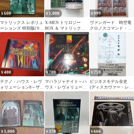
600
1,000
999
¥
¥
¥
マトリックス レボリュ
X-MEN トリロジー
ヴァンガード 時空竜
ーションズ 特別版('03
BOX ＆ マトリックス
クロノスコマンド・レ
米)〈2枚組〉
レボリューションズ
ヴォリューション ４
DVD
枚
400
700
759
¥
¥
¥
テクノ・ハウス・レヴ
マハラジャナイト～ハ
ビジネスモデル全史
ォリューション8～ザ・
ウス・レヴォリューシ
(ディスカヴァー・レボ
ベスト・オブ・テク
ョンVol.3
リューションズ)／三谷
ノ・トラックス
宏治
1,000
370
666
¥
¥
¥