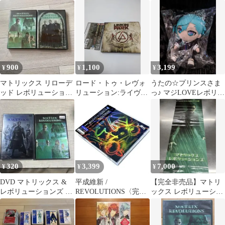
紀（文庫）
米)〈2枚組〉
ォリューション
900
1,100
3,199
¥
¥
¥
マトリックス リローデ
ロード・トゥ・レヴォ
うたの☆プリンスさま
ッド レボリューション
リューション:ライヴ・
っ♪ マジLOVEレボリュ
ズ DVDセット
アット・ミルトン・キ
ーションズ ぬいぐるみ
ーンズ
美風藍
320
3,399
7,000
¥
¥
¥
DVD マトリックス &
平成維新 /
【完全非売品】マトリ
レボリューションズ 2
REVOLUTIONS〈完全
ックス レボリューショ
作品セット
生産限定盤・2枚組〉
ンズ 販促用タペストリ
ー