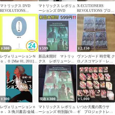
マトリックス DVD
マトリックス レボリュ
X-ECUTIONERS
REVOLUTIONS
ーションズ DVD
REVOLUTIONS プロモ
RELOADED
ーションステッカー
300
599
2,150
¥
¥
¥
レヴォリューションＮ
新品未開封 マトリッ
ヴァンガード 時空竜 ク
ｏ．０ [Mar 01, 2011]
クス レボリューショ
ロノスコマンド・レヴ
金城 一紀_02
ンズ キアヌ・リーヴ
ォリューション 4枚セ
ス ＤＶＤ ２枚組
ット
300
300
5,000
¥
現在 ¥
¥
レヴォリューションｎ
マトリックス レボリュ
いつか天魔の黒ウサ
ｏ．３/角川書店/金城一
ーションズ 特別版('03
ギ プロジェクトレヴ