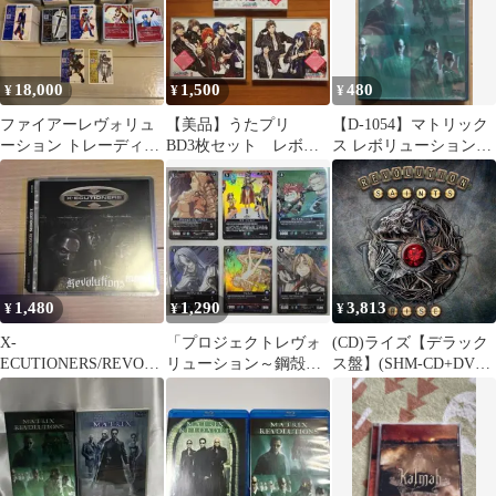
18,000
1,500
480
¥
¥
¥
ファイアーレヴォリュ
【美品】うたプリ
【D-1054】マトリック
ーション トレーディン
BD3枚セット レボリ
ス レボリューションズ
グカード セット
ューションズ レジェ
2枚組【DVD】
ンドスター
1,480
1,290
3,813
¥
¥
¥
X-
「プロジェクトレヴォ
(CD)ライズ【デラック
ECUTIONERS/REVOL
リューション～鋼殻の
ス盤】(SHM-CD+DVD
UTIONS
レギオス」プロモ×6種
複合)／レヴォリューシ
(B)
ョン・セインツ