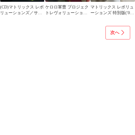
(CD)マトリックス レボ
ケロロ軍曹 プロジェク
マトリックス レボリュ
リューションズ／サン
トレヴォリューション
ーションズ 特別版('03
トラ
北城睦実 カード
米)〈2枚組〉
次へ