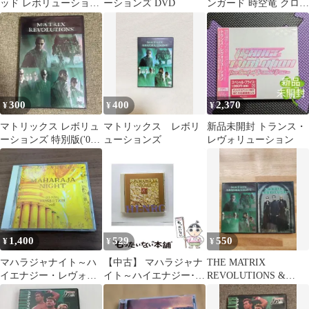
ッド レボリューション
ーションズ DVD
ンガード 時空竜 クロノ
ズ サウンドトラック
スコマンド・レヴォリ
ューション
300
400
2,370
¥
¥
¥
マトリックス レボリュ
マトリックス レボリ
新品未開封 トランス・
ーションズ 特別版('03
ューションズ
レヴォリューション
米)〈2枚組〉 セル版
1,400
529
550
¥
¥
¥
マハラジャナイト～ハ
【中古】 マハラジャナ
THE MATRIX
イエナジー・レヴォリ
イト～ハイエナジー･レ
REVOLUTIONS &
ューションVol.6
ヴォリューション / オ
RELOADED DVD
ムニバス / エイベック