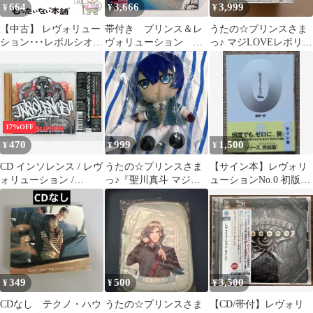
664
3,666
3,999
¥
¥
¥
【中古】 レヴォリュー
帯付き プリンス＆レ
うたの☆プリンスさま
ション･･･レボルシオン
ヴォリューション
っ♪ マジLOVEレボリュ
/ イル・ニーニョ /
AROUND IN A DAY エ
ーションズ Blu-ray
BOX
17%OFF
470
999
1,500
¥
¥
¥
CD インソレンス / レヴ
うたの☆プリンスさま
【サイン本】レヴォリ
ォリューション /
っ♪『聖川真斗 マジ
ューションNo.0 初版帯
INSOLENCE /
LOVEレボリューショ
付き 金城一紀 ため書き
REVOLUTION 帯付き
ンズ ぬいぐるみ』
なし
WPCR-11041 Z24
349
500
3,500
¥
¥
¥
CDなし テクノ・ハウ
うたの☆プリンスさま
【CD/帯付】レヴォリ