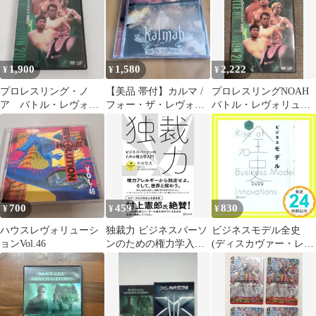
ス
1,900
1,580
2,222
¥
¥
¥
プロレスリング・ノ
【美品 帯付】カルマ /
プロレスリングNOAH
ア バトル・レヴォリ
フォー・ザ・レヴォリ
バトル・レヴォリュー
ューション 2001 DVD
ューション 国内盤 CD
ション2001 DVD
700
459
830
¥
¥
¥
ハウスレヴォリューシ
独裁力 ビジネスパーソ
ビジネスモデル全史
ョンVol.46
ンのための権力学入門
(ディスカヴァー・レボ
(ディスカヴァー・レボ
リューションズ) [単行
リューションズ)
本（ソフトカバー）]
[Sep 18, 2014] 三谷宏治
_02