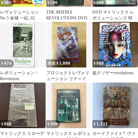
300
500
600
¥
¥
¥
レヴォリューション
THE MATRIX
DVD マトリックス レ
No.3 金城 一紀_02
REVOLUTIONS DVD 2
ボリューションズ 特別
枚組
版('03米)〈2枚組〉
474
1,000
880
¥
現在 ¥
¥
レボリューション /
プロジェクトレヴォリ
超クソゲーrevolutions
Revolution
ューション リナ＝イン
バース
888
300
1,333
¥
¥
¥
マトリックス リローデ
マトリックス レボリュ
カードファイト!! ヴァ