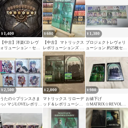
とめ売り
1,400
600
1,380
¥
¥
¥
【中古】洋楽CD レヴ
【中古】 マトリックス
プロジェクトレヴォリ
ォリューション・セイ
レボリューションズ 特
ューション 約25枚セッ
ンツ / レヴォリューシ
別版〈2枚組〉 [DVD]
ト
ョン・セインツ
Happinet ケース破損有
100192
2,500
2,000
980
¥
¥
¥
うたの☆プリンスさま
マトリックス リローデ
お値下げ
っ♪ マジLOVEレボリュ
ッド＆レボリューショ
☆MATRIX☆REVOLUT
ーションズ 6枚セット
ンズ DVDセット 特別
IONS＆
版
RELOADED☆USED