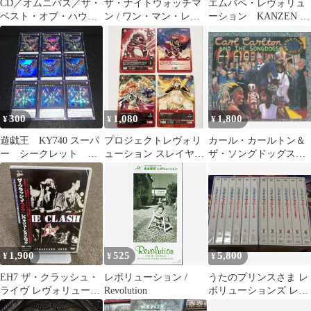
CD／オムニバス／ザ・
ザ・ナイトウォッチマ
エムバペ・レヴォリュ
ベスト・オブ・ハウ
ン / ワン・マン・レヴ
ーション KANZEN 陣
ス・レヴォリューショ
ォリューション CD
野俊史訳
ン1993
300
1,080
1,800
¥
¥
¥
遊戯王 KY740 スーパ
プロジェクトレヴォリ
カール・カールトン＆
ー シークレット RR
ューション スレイヤー
ザ・ソングドッグス／
レヴォリューションフ
ズ 4枚セット
レヴォリューション・
ァルコン RRフォース
アヴェニュー
ストリクス RRサテラ
イトキャノンファルコ
ン 各３枚
1,900
525
5,800
¥
¥
¥
EH7 ザ・クラッシュ・
レボリューション /
うたのプリンスさま レ
ライヴ レヴォリューシ
Revolution
ボリューションズ レジ
ョン・ロック
ェンドスター DVD ま