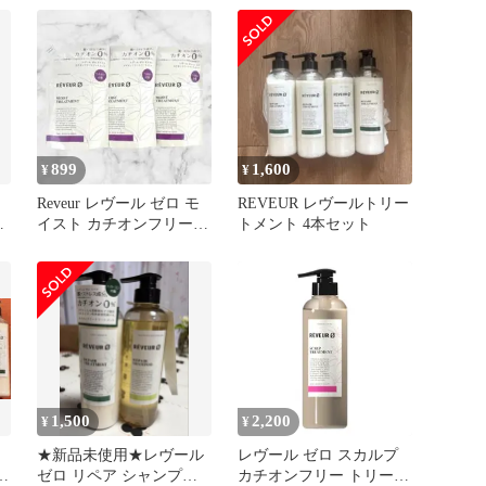
899
1,600
¥
¥
Reveur レヴール ゼロ モ
REVEUR レヴールトリー
リ
イスト カチオンフリー
トメント 4本セット
トリートメント 詰め替え
1,500
2,200
¥
¥
★新品未使用★レヴール
レヴール ゼロ スカルプ
6
ゼロ リペア シャンプー
カチオンフリー トリート