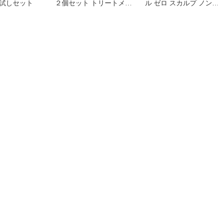
試しセット
２個セット トリートメン
ル ゼロ スカルプ ノン
ト ノンカチオン 詰め替
チオン 日本製 本体
え用