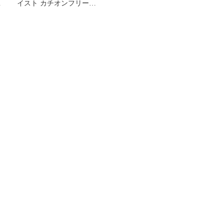
カ
イスト カチオンフリー
トリートメント 詰め替え