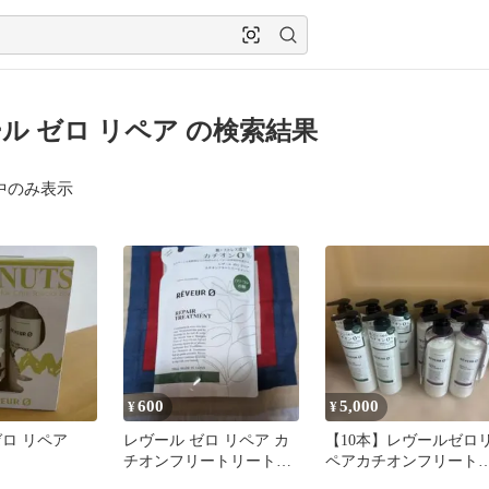
ル ゼロ リペア の検索結果
中のみ表示
600
5,000
¥
¥
ゼロ リペア
レヴール ゼロ リペア カ
【10本】レヴールゼロ
チオンフリートリートメ
ペアカチオンフリート
ント（ハリ・コシの緑）
ートメント