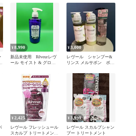
340mL
8,990
3,000
¥
¥
ー
新品未使用 Rêveurレヴ
レヴール シャンプー&
個
ール モイスト & グロス
リンス メルサボン ボデ
トリートメント500ml
ィウォッシュ
2,425
3,999
¥
¥
レヴール フレッシュール
レヴール スカルプシャン
スカルプ トリートメント
プー トリートメント