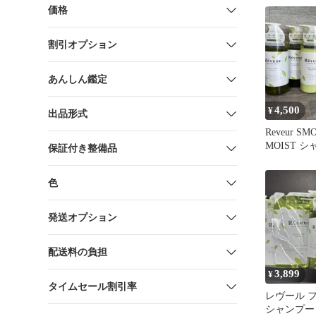
価格
割引オプション
あんしん鑑定
4,500
¥
出品形式
Reveur SM
MOIST 
保証付き整備品
ートメント
色
発送オプション
配送料の負担
3,899
¥
タイムセール割引率
レヴール 
シャンプー