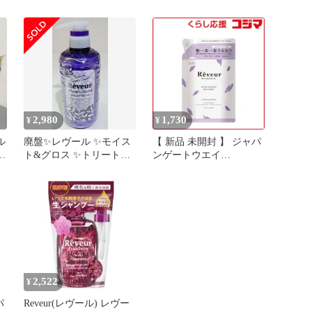
ス
ディスペンサーセット
つ
(34
送
2,980
1,730
¥
¥
ル
廃盤✨レヴール ✨モイス
【 新品 未開封 】 ジャパ
リ
ト&グロス ✨トリートメ
ンゲートウエイ
２
ント✨500ml✨
Reveur(レヴｰル)リッチ&
モイスト トリートメント
つめかえ用 400ml 未使用
送料無料
2,522
¥
Reveur(レヴール) レヴー