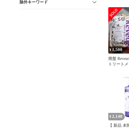
除外キーワード
ト スムー
1,500
¥
廃盤 Reve
トリートメ
ヴール
2,140
¥
【 新品 未開封