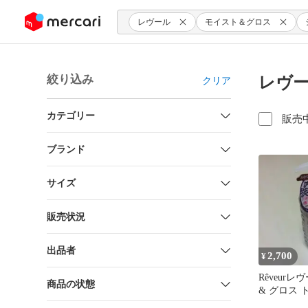
ンツにスキップ
レヴール
モイスト＆グロス
絞り込み
レヴー
クリア
カテゴリー
販売
ブランド
サイズ
販売状況
出品者
2,700
¥
Rêveur
商品の状態
& グロス
N 500ml