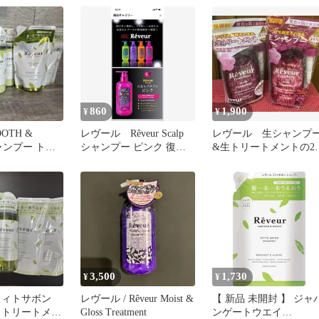
860
1,900
¥
¥
OOTH &
レヴール Rêveur Scalp
レヴール 生シャンプ
シャンプー トリ
シャンプー ピンク 復刻
&生トリートメントの2
セット
版
セット
3,500
1,730
¥
¥
フィトサボン
レヴール / Rêveur Moist &
【 新品 未開封 】 ジャパ
 トリートメン
Gloss Treatment
ンゲートウエイ