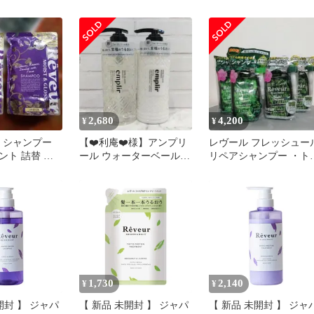
ス＆モイスト
Reveur(レヴｰル)スムー
&モイスト シャンプー 
めかえ用 400ml 未使用 
料無料
2,680
4,200
¥
¥
ur シャンプー
【❤️利庵❤️様】アンプリ
レヴール フレッシュー
ント 詰替 レ
ール ウォーターベール
リペアシャンプー ・ト
モイストシャンプー
ートメントセット 各
個
1,730
2,140
¥
¥
 】 ジャパ
【 新品 未開封 】 ジャパ
【 新品 未開封 】 ジャパ