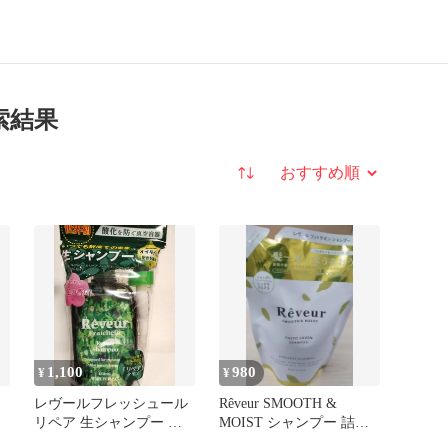
索結果
並び替え
1,100
980
¥
¥
ー
レヴールフレッシュール
Rêveur SMOOTH &
リペア 生シャンプー デ
MOIST シャンプー 詰替
ィスペンサーセット
400ml