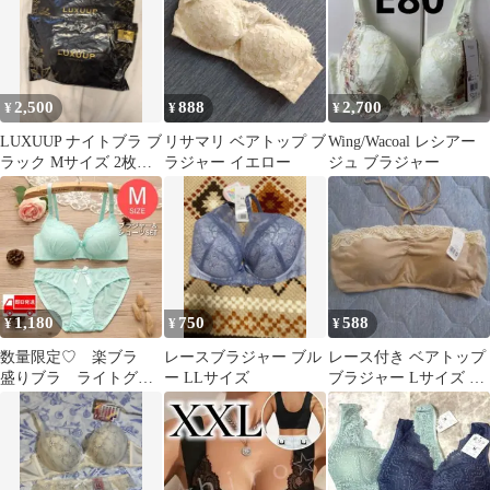
2,500
888
2,700
¥
¥
¥
LUXUUP ナイトブラ ブ
リサマリ ベアトップ ブ
Wing/Wacoal レシアー
ラック Mサイズ 2枚セ
ラジャー イエロー
ジュ ブラジャー
ット
1,180
750
588
¥
¥
¥
数量限定♡ 楽ブラ
レースブラジャー ブル
レース付き ベアトップ
盛りブラ ライトグリ
ー LLサイズ
ブラジャー Lサイズ 新
ーンM ノンワイヤ
品
ー ブラジャーショー
ツ