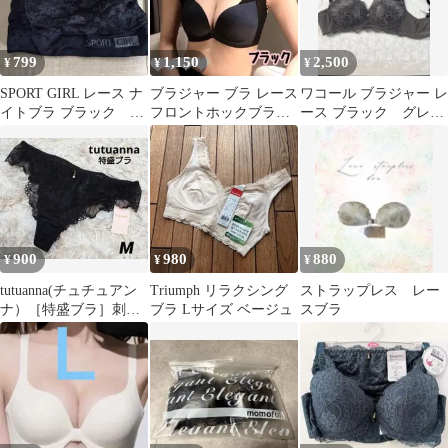
大きいサイズ as-004
799
1,150
2,500
¥
¥
¥
SPORT GIRL レース ナ
ブラジャー ブラ レース
ワコール ブラジャー レ
イトブラ ブラック M
フロントホックブラノ
ース ブラック グレ
サイズ
ンワイヤー 前開き ノン
ー D80 WACOAL
ワイヤー
900
980
880
¥
¥
¥
tutuanna(チュチュアン
Triumph リラクシング
ストラップレス レー
ナ）［特盛ブラ］刺繍
ブラ Lサイズ ベージュ
スブラ
レースTバックМサイズ