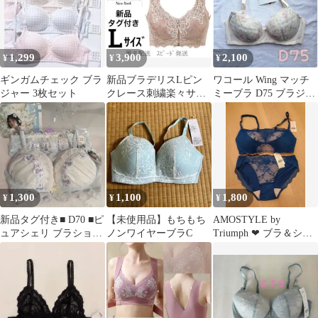
1,299
3,900
2,100
¥
¥
¥
ギンガムチェック ブラ
新品ブラデリスLピン
ワコール Wing マッチ
ジャー 3枚セット
クレース刺繍楽々サイ
ミーブラ D75 ブラジャ
ド細みえフロントファ
ー ウイング PI
スナーブラバスト補正
1,300
1,100
1,800
¥
¥
¥
新品タグ付き■ D70 ■ピ
【未使用品】もちもち
AMOSTYLE by
ュアシェリ ブラショー
ノンワイヤーブラC
Triumph ❤ ブラ＆ショ
白 水色 フリルたっぷり
ーツセット D70