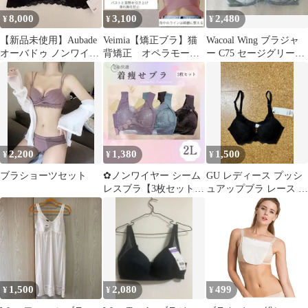
8,000
3,100
2,480
¥
¥
¥
【新品未使用】Aubade
Veimia【矯正ブラ】猫
Wacoal Wing ブラジャ
オーバドゥ ノンワイヤ
背矯正 オペラモーヴ
ー C75 セージグリーン
ーブラジャー ブラック
ピンクL
KB3000
2,200
1,380
1,500
¥
¥
¥
ブラショーツセット
✿ノンワイヤー シーム
GU レディース プッシ
レスブラ【3枚セット】
ュアップブラ レース ブ
2Lサイズ 小さく見せる
ラック 新品
ブラ✿
1,500
2,080
499
¥
¥
¥