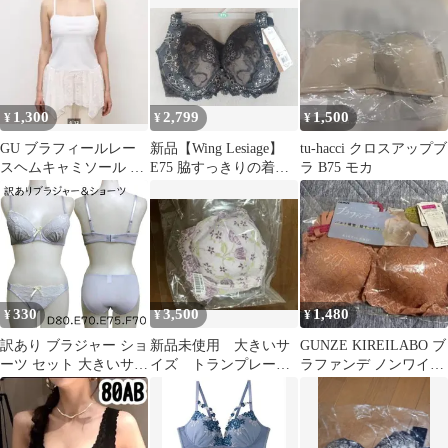
ナイト
1,300
2,799
1,500
¥
¥
¥
GU ブラフィールレー
新品【Wing Lesiage】
tu-hacci クロスアップブ
スヘムキャミソール ホ
E75 脇すっきりの着や
ラ B75 モカ
ワイト
せシルエット
330
3,500
1,480
¥
¥
¥
訳あり ブラジャー ショ
新品未使用 大きいサ
GUNZE KIREILABO ブ
ーツ セット 大きいサイ
イズ トランプレース
ラファンデ ノンワイヤ
ズ ワイヤー入り モール
ブラジャー 105Ｅ
ー L コーラル
ドカップ D80 E70 E75
ブラ 下着 レディース
ブラジャー セット