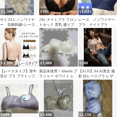
1,300
980
1,333
¥
¥
¥
サイズLL ノンワイヤ
2XL ナイトブラ フロン
レース ノンワイヤー
ー 花柄刺繍×レースの
トホック 育乳 盛りブラ
ブラ ナイトブラ ブ
ブラ＆ショーツセッ
レース 脇高 ブラジャー
ルー ネイビー 紺
ト アイボリー
色 グリーン M
1,399
1,400
580
¥
¥
¥
【レースタイプ】背中
新品未使用！Absorle ブ
【A135】A4 AI美女 撮
見せ ブラ ブラトップ
ラジャー ホワイト レー
影 白レースブラ レザー
背中 開き バックオープ
ス
ソファー グラビア
ンブラ★
699
3,000
1,150
¥
¥
¥