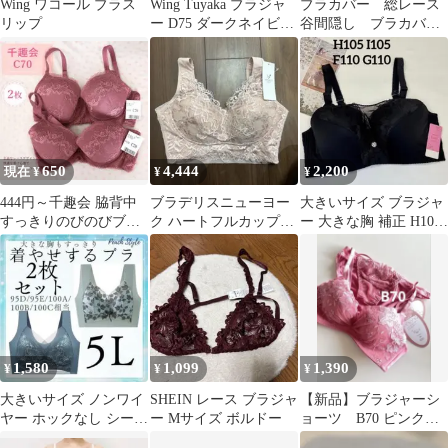
Wing ワコール ブラス
Wing Tuyaka ブラジャ
ブラカバー 総レース
リップ
ー D75 ダークネイビー
谷間隠し ブラカバー
新品
胸元カバー トップカバ
ー バストラインカバー
胸の谷間を隠す インナ
ー チラ見え 下着 綿 谷
間隠し ブラジャー 谷間
カバー 胸元ラインカバ
ー ベアトップ ホワイト
650
4,444
2,200
現在 ¥
¥
¥
444円～千趣会 脇背中
ブラデリスニューヨー
大きいサイズ ブラジャ
すっきりのびのびブラ
ク ハートフルカップカ
ー 大きな胸 補正 H105
脇高 2枚
シュクールブラ25
I105 F110 G110
1,580
1,099
1,390
¥
¥
¥
大きいサイズ ノンワイ
SHEIN レース ブラジャ
【新品】ブラジャーシ
ヤー ホックなし シーム
ー Mサイズ ボルドー
ョーツ B70 ピンクレ
レス 小さく見せるブラ
ース あざとブラ