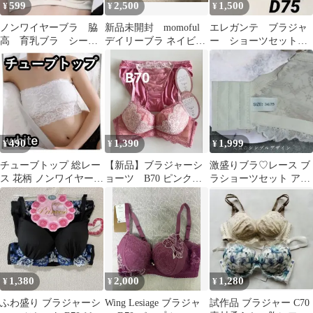
599
2,500
1,500
¥
¥
¥
ノンワイヤーブラ 脇
新品未開封 momoful
エレガンテ ブラジャ
高 育乳ブラ シーム
デイリーブラ ネイビー
ー ショーツセット
レス ホワイト Lサ
Ｌ
D75 レース サイドス
イズ 盛りブラ 楽
トリングショーツ
490
1,390
1,999
¥
¥
¥
チューブトップ 総レー
【新品】ブラジャーシ
激盛りブラ♡レース ブ
ス 花柄 ノンワイヤー
ョーツ B70 ピンク白
ラショーツセット アイ
シームレスブラ 白
レース あざとブラ
ボリー 美胸
1,380
2,000
1,280
¥
¥
¥
ふわ盛り ブラジャーシ
Wing Lesiage ブラジャ
試作品 ブラジャー C70