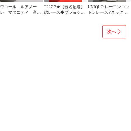
ワコール ルアノー
T227-2★【匿名配送】
UNIQLO レーヨンコッ
レ マタニティ 産前
総レース◆ブラ＆ショ
トンレースVネックブ
産後兼用 ブラジャー
ーツセット(ブラック
ラタンクトップ L
D65
系)E75L
次へ