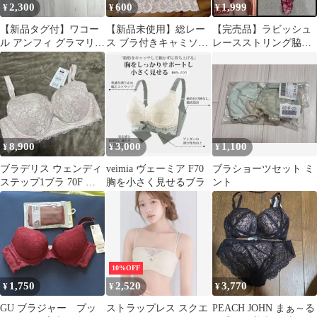
2,300
600
1,999
¥
¥
¥
【新品タグ付】ワコー
【新品未使用】総レー
【完売品】ラビッシュ
ル アンフィ グラマリッ
ス ブラ付きキャミソー
レースストリング脇高
チブラ ボリュームUP
ル クリーム色 Lサイ
Ｃ７０МブラTバックセ
D70 PI
ズ
ット
8,900
3,000
1,100
¥
¥
¥
ブラデリス ウェンディ
veimia ヴェーミア F70
ブラショーツセット ミ
ステップ1ブラ 70F ピ
胸を小さく見せるブラ
ント
ンク
10%OFF
1,750
2,520
3,770
¥
¥
¥
GU ブラジャー プッ
ストラップレス スクエ
PEACH JOHN まぁ～る