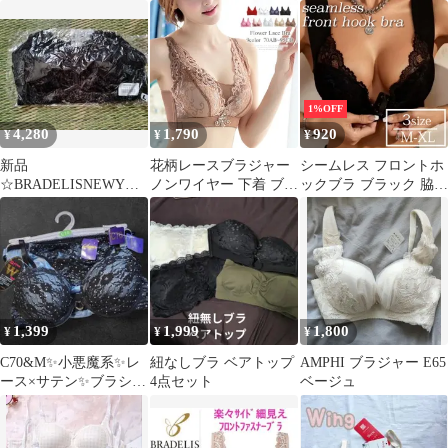
ラショーツセット ツー
れるワイヤーブラ ブ
ハッチ
ラウンレース
1%OFF
4,280
1,790
920
¥
¥
¥
新品
花柄レースブラジャー
シームレス フロントホ
☆BRADELISNEWYOR
ノンワイヤー 下着 ブラ
ックブラ ブラック 脇高
K楽々サイド細見えフ
レディース 脇肉 ナイト
盛ブラ 谷間 美乳 補正
ロントファスナーブラ
ブラ
下着 加圧 インナー レ
(L)
ディース ブラジャー 下
着 ナイトブラ 育乳ブラ
レース セクシー
1,399
1,999
1,800
¥
¥
¥
C70&M✨小悪魔系✨レ
紐なしブラ ベアトップ
AMPHI ブラジャー E65
ース×サテン✨️ブラショ
4点セット
ベージュ
ーツセット✨