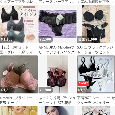
シュアップブラ 総レー
アレース ハーフアップ
く盛れる着痩せブラ＆
スショーツ セット 16
超盛ブラ B65
ショーツセット F65 S
RED
1,280
2,500
1,000
¥
¥
現在 ¥
【2L】 3枚セット
ANNEBRA (Melodie)プ
S.G.C. ブラックブラジ
黒・グレー・緑 ナイト
リーツデザインソング
ャーショーツセット
ブラ シームレス ノンワ
B75 M
イヤー
7%OFF
1,800
1,900
1,280
¥
¥
¥
aimerfeel ブラジャー
ふっくら谷間ブラ ショ
下着2672 シースルー セ
B75 モーブ
ーツセット E75 花柄
クシーランジェリー レ
（未開封）
ース 楽ブラ ブラジャー
ショーツセット セット