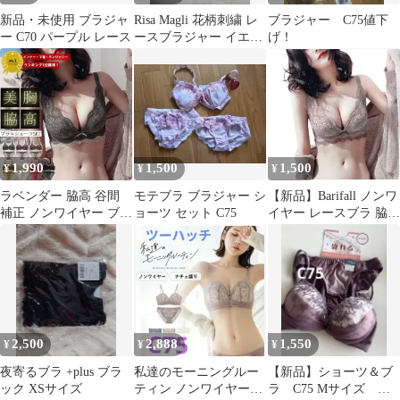
新品・未使用 ブラジャ
Risa Magli 花柄刺繍 レ
ブラジャー C75値下
ー C70 パープル レース
ースブラジャー イエロ
げ！
ー E65
1,990
1,500
1,500
¥
¥
¥
ラベンダー 脇高 谷間
モテブラ ブラジャー シ
【新品】Barifall ノンワ
補正 ノンワイヤー ブラ
ョーツ セット C75
イヤー レースブラ 脇高
ジャーショーツセット
谷間メイク M
レディース 盛る セット
下着 レース[郵
1.5]^i004^
2,500
2,888
1,550
¥
¥
¥
夜寄るブラ +plus ブラ
私達のモーニングルー
【新品】ショーツ＆ブ
ック XSサイズ
ティン ノンワイヤーブ
ラ C75 Mサイズ 盛