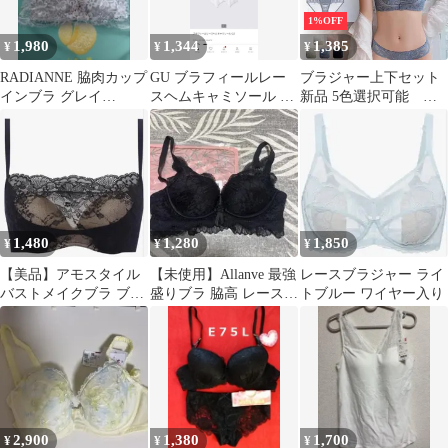
1%OFF
1,980
1,344
1,385
¥
¥
¥
RADIANNE 脇肉カップ
GU ブラフィールレー
ブラジャー上下セット
インブラ グレイ
スヘムキャミソール オ
新品 5色選択可能 ブ
40/90EF
フホワイト S
ラジャー ショーツセッ
ト 脇高でしっかり補正
柔らか 谷間ノンワイヤ
ーブラ 美胸 美背 脇高
育乳フルレース 総レー
ス 谷間 盛り 盛れる ブ
ラショーツ セット ラン
1,480
1,280
1,850
¥
¥
¥
ジェリー インナー 下着
美盛 #005
【美品】アモスタイル
【未使用】Allanve 最強
レースブラジャー ライ
バストメイクブラ ブラ
盛りブラ 脇高 レース
トブルー ワイヤー入り
ック E70 レース 黒 新
ブラック 70B 70C
品
2,900
1,380
1,700
¥
¥
¥