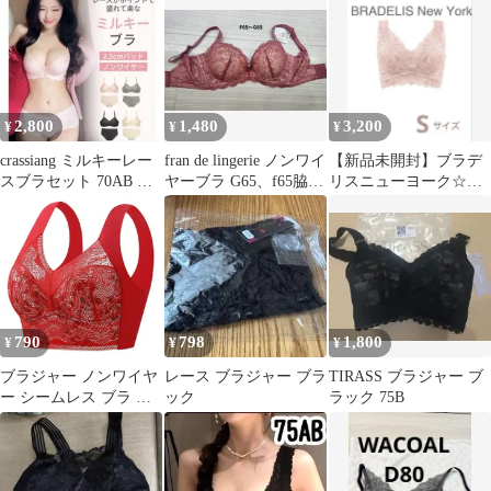
2,800
1,480
3,200
¥
¥
¥
crassiang ミルキーレー
fran de lingerie ノンワイ
【新品未開封】ブラデ
スブラセット 70AB ピ
ヤーブラ G65、f65脇
リスニューヨーク☆ハ
ンク 新品未使用
高、レース
ートフルカップカシュ
クールブラ☆Sサイズ
790
798
1,800
¥
¥
¥
ブラジャー ノンワイヤ
レース ブラジャー ブラ
TIRASS ブラジャー ブ
ー シームレス ブラ レ
ック
ラック 75B
ース 花柄 ナイトブラ
美胸 リフトアップ 脇高
かわいい 軽い 楽ちん
日中兼用 美シルエット