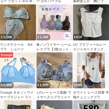
ョー ツセット B70 Ｍサ
ー D70 パープル
素材柔らか 胸にフィ
イズ
ット 新品 2枚 タグ
付 C
2,500
1,580
650
¥
¥
¥
ウンナナクール 364
✿ノンワイヤー シーム
GU ブラフィールレー
ブラ ショーツ
レスブラ【3枚セット】
スジャカードタンクト
３Lサイズ 小さく見せ
ップ M ホワイト ブラ
るブラ✿
トップ
1,400
1,999
699
¥
¥
¥
Triumph ネオノンワイ
⭐︎グレー レース装飾 ワ
ホワイト レース切替 半
ヤーブラジャー ライト
イヤー入りブラジャー
袖チュニックブラ
ブルー L1 未使用タグ
付き