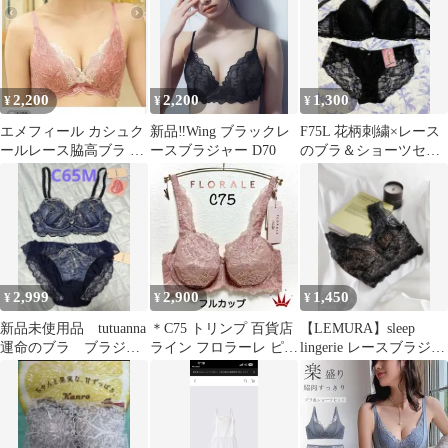
アップ 人気 おすすめ
勝負下着 透け感 ランジ
ェリー ナイトブラ ブラ
レット 人気商品
mAshops
2,200
2,200
1,300
¥
¥
¥
エメフィール カシュク
新品‼︎Wing ブラックレ
F75L 花柄刺繍×レース
ールレース脇高ブラ コ
ースブラジャー D70
のブラ＆ショーツセッ
ーラルピンクE70
ト ブラック
2,999
2,900
1,450
¥
¥
¥
新品未使用品 tutuanna
＊C75 トリンプ 百貨店
【LEMURA】sleep
運命のブラ ブラジャ
ライン フロラーレ ピオ
lingerie レースブラジャ
ー&ショーツセット
ニー フルカップブラ単
ーブラックレミュラ
C65M
品