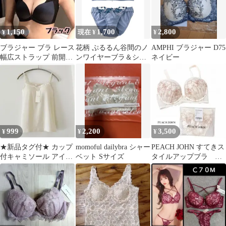
1,150
1,700
2,800
¥
現在 ¥
¥
ブラジャー ブラ レース
花柄 ぷるるん谷間のノ
AMPHI ブラジャー D75
幅広ストラップ 前開き
ンワイヤーブラ＆ショ
ネイビー
フロントホック ノンワ
ーツ G80 ユナウ
イヤー
YU'NOW
999
2,200
3,500
¥
¥
¥
★新品タグ付★ カップ
momoful dailybra シャー
PEACH JOHN すてきス
付キャミソール アイボ
ベット Sサイズ
タイルアップブラ シ
リー系 ブラキャミ
ョーツ ラメレース
フリー ems
F70