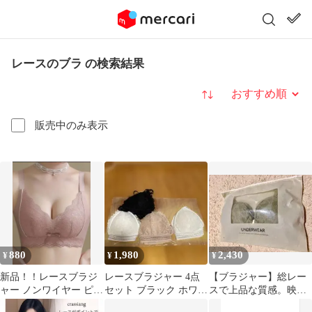
レースのブラ の検索結果
並び替え
販売中のみ表示
880
1,980
2,430
¥
¥
¥
新品！！レースブラジ
レースブラジャー 4点
【ブラジャー】総レー
ャー ノンワイヤー ピン
セット ブラック ホワイ
スで上品な質感。映え
ク
ト 2枚ベージュサイズS
バスト。Sサイズ