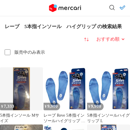
レーブ 5本指インソール ハイグリップ の検索結果
並び替え
販売中のみ表示
7,333
9,900
9,900
¥
¥
¥
5本指インソール Mサ
レーブ Reve 5本指イン
5本指インソールハイグ
イズ
ソールハイグリップ イ
リップ L
ンソール 中敷 スパイク