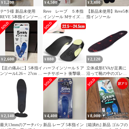
1,200
4,500
3,400
¥
¥
¥
テ*ラ様 新品未使用
Reve レーブ ５本指
【新品未使用】Reve5本
REVE 5本指インソール
インソール Mサイズ
指インソール
ハイグリップ XLサイ
24.5〜25.5
ズ ブルー
2,600
880
2,120
¥
¥
¥
【足の痛みに】5本指イ
ハーフインソール S ア
立体成形EVAが足裏に
ンソールL26～ 27cm 外
ーチサポート 衝撃吸収
沿って靴の中のズレを
反母趾偏平足 Reve
中敷き GEL JIS認証 通
抑える 喜多 スチールプ
気
ロテクトインソール 踏
貫防止 L 25.5～26.0cm
ブラック No6980
2,140
4,400
8,000
¥
¥
¥
最大13mmのアーチパッ
新品 レーブ 5本指イン
[箱潰れ] 新品 ゴルフの