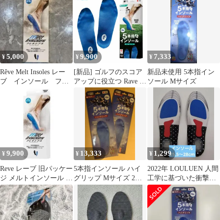
(70028)
5,000
9,900
7,333
¥
¥
¥
Rêve Melt Insoles レー
[新品] ゴルフのスコア
新品未使用 5本指イン
ブ インソール フレ
アップに役立つ Rave レ
ソール Mサイズ
キシブル XLサイズ
ーブ ゴルフ用 5本指 イ
ンソール ブルー 男性
女性
9,900
13,333
1,299
¥
¥
¥
Reve レーブ 旧パッケー
5本指インソール ハイ
2022年 LOULUEN 人間
ジ メルトインソール フ
グリップ Mサイズ 2個
工学に基づいた衝撃吸
レキシブル 5本指イン
セット
収インソール、消臭加
ソール XXL (JP:29-
工
30m)