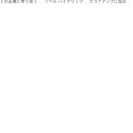
ドが足裏に寄り添う 荒
ソール ハイグリップ
スコアアップに役立つ
川産業 アーチフィット
XL(27.5-28.5cm)
Rave レーブ ゴルフ用 5
ヒールグリッププラス
本指 インソール ブルー
M 抗菌消臭メッシュ・
男性 女性 Lサイズ
7mm厚かかとパッド
26cm 26.5cm 27cm