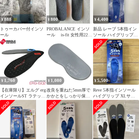
888
800
4,400
¥
¥
¥
トゥーカバー付インソ
PROBALANCE インソ
新品 レーブ 5本指イン
ール
ール is-fit 女性用22.0
ソール ハイグリップ
～23.5㎝
L(26-27.0cm)
1,760
1,080
5,500
¥
¥
¥
【在庫限り】エルグ erg
改良を重ねた5mm厚で
Reve 5本指インソール
インソールST ラテック
かかとをしっかり保持
ハイグリップ XLサイ
スタイプ ERG-IS02
プロフィットイン ヒー
ズ
【シューズ中敷き ゴル
ルグリップシステム か
フ スポーツ ボディバラ
かと脱げ防止用パッド
ンス 低反発 男女兼用】
クリアー
【ネコポス】