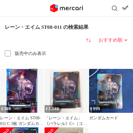
レーン・エイム ST08-011 の検索結果
並び替え
販売中のみ表示
300
1,180
999
¥
¥
¥
レーン・エイム ST08-
「レーン・エイム」
ガンダムカード
011 C 3枚 ガンダムカー
《パラレル》C+（コモ
ドゲーム
ン+） ST08