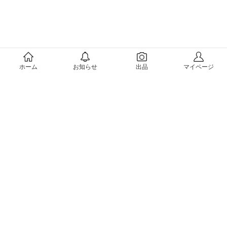
メルカリについて
ホーム
お知らせ
出品
マイページ
会社概要（運営会社）
採用情報
プレスリリース
公式ブログ
プレスキット
メルカリUS
メルカリShops
m department（エムデパ）
ヘルプ
ヘルプセンター（ガイド・お問い合わせ）
メルカリShopsでショップを開設する
メルカリShops ショップ管理画面にログイン
メルカリShops出店者向けガイド
お問い合わせ一覧