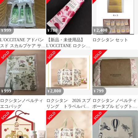
999
780
2,400
¥
¥
¥
L'OCCITANE アドバン
【新品・未使用品】
ロクシタン セット
スド スカルプケア サン
L'OCCITANE ロクシタ
プル 3本セット
ンROSE ハンドクリー
ム
999
2,800
799
¥
¥
¥
ロクシタンノベルティ
ロクシタン 2026 スプ
ロクシタン ノベルティ
エコバッグ
リング トラベルバッ
ポータブル ビッグトー
グ 新品未開封 匿名
トバッグ
配送