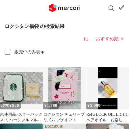
ロクシタン福袋 の検索結果
並び替え
販売中のみ表示
500
1,780
5,000
現在 ¥
¥
¥
未使用品♪スターバック
ロクシタン チェリープ
ReFa LOCK OIL LIGHT
ス リバーシブルマルチ
リズム プチギフト
ヘアオイル お楽しみ
ケース & ロクシタン
袋