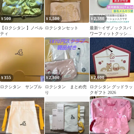
500
1,500
2,380
¥
¥
¥
【ロクシタン 】ノベル
ロクシタンセット
最新✨イザノックスパ
ティ
ワーフィットクッショ
ンEX✨シミしわくすみ
や乾燥に✨匿名発送
355
2,800
2,600
¥
¥
¥
ロクシタン サンプル
ロクシタン まとめ売
ロクシタン グッドラッ
り
クギフト 2026