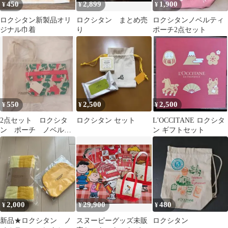
450
2,899
1,900
¥
¥
¥
ロクシタン新製品オリ
ロクシタン まとめ売
ロクシタンノベルティ
ジナル巾着
り
ポーチ2点セット
550
2,500
2,500
¥
¥
¥
2点セット ロクシタ
ロクシタン セット
L'OCCITANE ロクシタ
ン ポーチ ノベルテ
ン ギフトセット
ィ 巾着
2,000
29,900
480
¥
¥
¥
新品★ロクシタン ノ
スヌーピーグッズ未販
ロクシタン