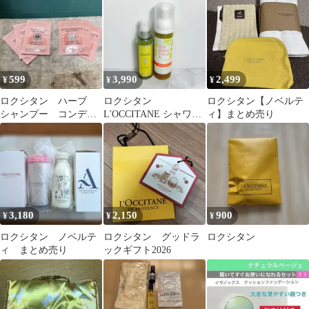
タオル
599
3,990
2,499
¥
¥
¥
ロクシタン ハーブ
ロクシタン
ロクシタン【ノベルテ
シャンプー コンディ
L'OCCITANE シャワー
ィ】まとめ売り
ショナー 各3点セット
ホーム＆保湿ジェル 2
点セット
3,180
2,150
900
¥
¥
¥
ロクシタン ノベルテ
ロクシタン グッドラ
ロクシタン
ィ まとめ売り
ックギフト2026