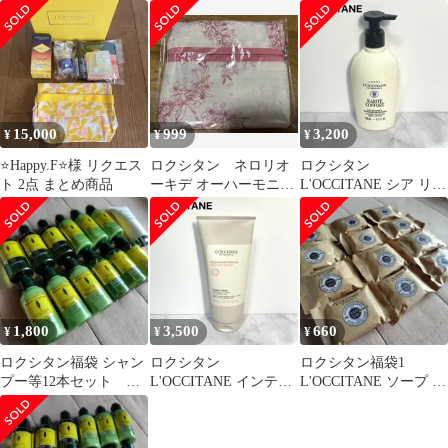
ン ノベルティ ポーチ7
タオルセット、エコバ
未使用含
ッグ、サンプルなど
15,000
999
3,200
¥
¥
¥
⭐️Happy.F⭐️様 リクエス
ロクシタン ネロリオ
ロクシタン
ト 2点 まとめ商品
ーキデ オーハーモニー
L'OCCITANE シア リッ
トラベルバッグ ポーチ
チボディローション
240ml 新品
1,800
3,500
660
¥
¥
¥
ロクシタン福袋 シャン
ロクシタン
ロクシタン福袋1
プー等12本セット
L'OCCITANE インテン
L'OCCITANE ソープ 12
L'OCCITANE Verveine
シヴR ヘアマスク
個セット
200ml 新品