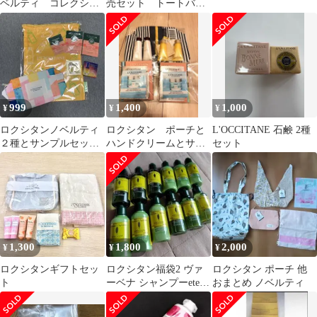
ベルティ コレクショ
売セット トートバッ
ンポーチとリバーシブ
グ・箱・缶・食器等全
ルバスタオル
部で64コ
999
1,400
1,000
¥
¥
¥
ロクシタンノベルティ
ロクシタン ポーチと
L'OCCITANE 石鹸 2種
２種とサンプルセット
ハンドクリームとサン
セット
(旧処方)
プルたくさん
1,300
1,800
2,000
¥
¥
¥
ロクシタンギフトセッ
ロクシタン福袋2 ヴァ
ロクシタン ポーチ 他
ト
ーベナ シャンプーete4
おまとめ ノベルティ
種類 12本セット