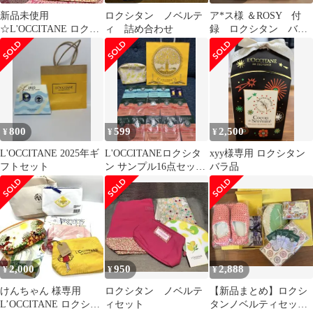
新品未使用
ロクシタン ノベルテ
ア*ス様 ＆ROSY 付
☆L'OCCITANE ロクシ
ィ 詰め合わせ
録 ロクシタン バッ
タン☆トートバッグ、
グ２点セット ショッ
サンプル4つ、袋
ピングバッグ・巾
800
599
2,500
¥
¥
¥
L'OCCITANE 2025年ギ
L'OCCITANEロクシタ
xyy様専用 ロクシタン
フトセット
ン サンプル16点セット
バラ品
紙袋限定ポーチ付
2,000
950
2,888
¥
¥
¥
けんちゃん 様専用
ロクシタン ノベルテ
【新品まとめ】ロクシ
L’OCCITANE ロクシタ
ィセット
タンノベルティセット⭐︎