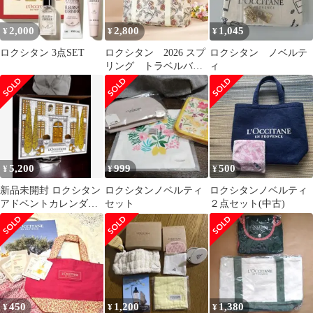
2,000
2,800
1,045
¥
¥
¥
ロクシタン 3点SET
ロクシタン 2026 スプ
ロクシタン ノベルテ
リング トラベルバッ
ィ
グ （未開封）
5,200
999
500
¥
¥
¥
新品未開封 ロクシタン
ロクシタンノベルティ
ロクシタンノベルティ
アドベントカレンダー
セット
２点セット(中古)
2025 ショッパー付
450
1,200
1,380
¥
¥
¥