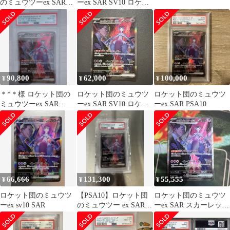
のミュウツーex SAR
ーex SAR SV10 ロケッ
[SV10 125/098]
ト団の栄光 PSA10
90,800
62,000
100,000
¥
¥
¥
＊*＊様 ロケット団の
ロケット団のミュウツ
ロケット団のミュウツ
ミュウツーex SAR
ーex SAR SV10 ロケッ
ーex SAR PSA10
SV10 ロケット団の栄光
ト団の栄光 125/098
PSA
66,666
131,300
55,555
¥
¥
¥
ロケット団のミュウツ
【PSA10】ロケット団
ロケット団のミュウツ
ーex sv10 SAR
のミュウツー ex SAR
ーex SAR スカーレット
125/098
&バイオレット SV10