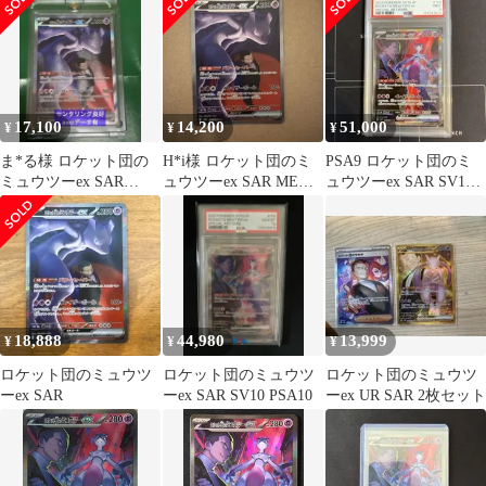
17,100
14,200
51,000
¥
¥
¥
ま*る様 ロケット団の
H*i様 ロケット団のミ
PSA9 ロケット団のミ
ミュウツーex SAR
ュウツーex SAR MEGA
ュウツーex SAR SV10
MEGA ハイクラスパッ
ハイクラスパック MEG
ロケット団の栄光
ク センタ
18,888
44,980
13,999
¥
¥
¥
ロケット団のミュウツ
ロケット団のミュウツ
ロケット団のミュウツ
ーex SAR
ーex SAR SV10 PSA10
ーex UR SAR 2枚セット