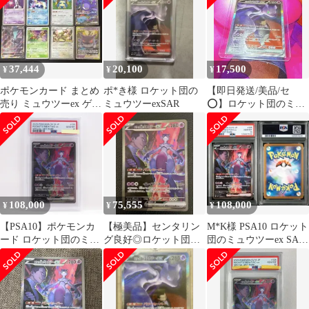
ージあり [CC0391-047]
37,444
20,100
17,500
¥
¥
¥
ポケモンカード まとめ
ポ*き様 ロケット団の
【即日発送/美品/セ
売り ミュウツーex ゲン
ミュウツーexSAR
⭕️】ロケット団のミュ
ガー＆ミミッキュGX
ウツーex SAR 237/193
108,000
75,555
108,000
¥
¥
¥
【PSA10】ポケモンカ
【極美品】センタリン
M*K様 PSA10 ロケット
ード ロケット団のミュ
グ良好◎ロケット団の
団のミュウツーex SAR
ウツーex sv10 125/098
ミュウツーex SAR
最終
SAR 鑑定品
125/098