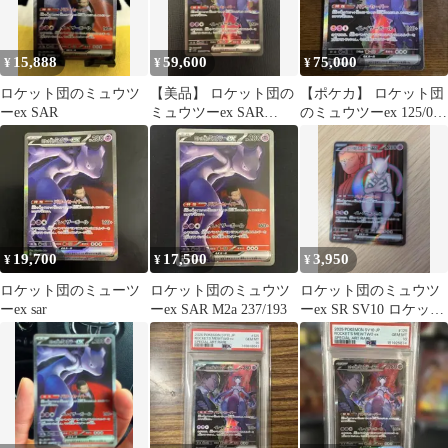
15,888
59,600
75,000
¥
¥
¥
ロケット団のミュウツ
【美品】 ロケット団の
【ポケカ】 ロケット団
ーex SAR
ミュウツーex SAR
のミュウツーex 125/098
125/098
SAR
19,700
17,500
3,950
¥
¥
¥
ロケット団のミューツ
ロケット団のミュウツ
ロケット団のミュウツ
ーex sar
ーex SAR M2a 237/193
ーex SR SV10 ロケット
団の栄光 114/098