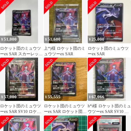
[SV10 125/098]
PSA10【極美品‼️】 即
日発送
51,000
51,600
25,000
¥
¥
¥
ロケット団のミュウツ
上*)様 ロケット団のミ
ロケット団のミュウツ
ーex SAR スカーレット
ュウツーex SAR
ーex SAR
&バイオレット 拡張パ
ック ロ…
57,000
55,555
67,066
¥
¥
¥
ロケット団のミュウツ
ロケット団のミュウツ
h*i様 ロケット団のミュ
ーex SAR SV10 ロケッ
ーex SAR ロケット団の
ウツーex SAR SV10 ロ
ト団の栄光 125/098
栄光 125/098 SV10
ケット団の栄光 125