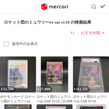
ロケット団のミュウツーex sar sv10 の検索結果
並び替え
販売中のみ表示
55,500
27,000
111,111
¥
¥
¥
ポケモンカード ロケッ
ロケット団のミュウツ
ロケット団のミュウツ
ト団のミュウツーex
ーex SAR SV10_125/098
ーex SAR SV10
SAR 125/098 美品
（125/098） PSA9