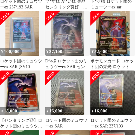
ロケット団のミュウツ
プ*す様 か*い様 美品
ト*ゲ様 ロケット団の
ーex 237/193 SAR
センタリング良好 ロ
ミューツーex sar
ケット団のミュウツー
ex SAR
100,000
27,100
52,000
¥
¥
¥
ロケット団のミュウツ
D*e様 ロケット団のミ
ポケモンカード ロケッ
ーex SAR [SV10
ュウツーex SAR センタ
ト団の栄光 ロケット団
125/098])ARS10
リング良好
のミュウツーex SAR
18,000
16,000
16,000
¥
¥
¥
【センタリング◎】ロ
ロケット団のミュウツ
ロケット団のミュウツ
ケット団のミュウツー
ーex SAR
ーex SAR 237/193
ex SAR 237/193 SAR