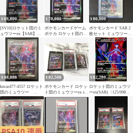
69,800
70,000
80,000
¥
¥
¥
[SV10]ロケット団のミ
ポケモンカードゲーム
ポケモンカード SAR 2
ュウツーex【SAR】
ポケカ ロケット団のミ
枚セット ミュウツーex
125/098
ュウツーex SAR SV10-
ミュウex まとめ売り
ITMHHA6V3GGG
125 SV10 拡張パック
「ロケット団の栄光」
トレカ TCG 264
48,888
82,500
82,280
¥
¥
¥
kncard77-4557 ロケット
ポケモンカード ロケッ
ロケット団のミュウツ
団のミュウツー
ト団のミュウツーex sar
ーex(SAR)〈125/098〉
125/098 SAR
125/098 まとめ売り
[SV10]