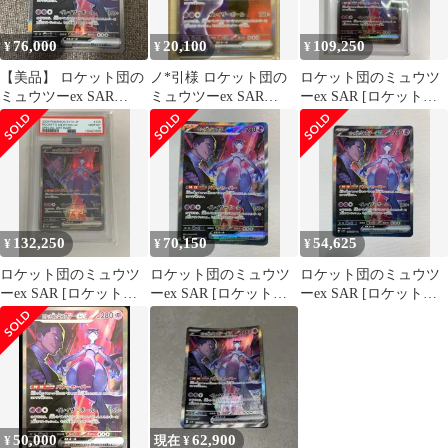
76,000
20,100
109,250
¥
¥
¥
【美品】 ロケット団の
ノ*引様 ロケット団の
ロケット団のミュウツ
ミュウツーex SAR
ミュウツーex SAR
ーex SAR [ロケット団
125/098
MEGA ハイクラスパッ
の栄光] SV10 125/098
ク MEG
(PSA10) ポケモンカー
ド ポケカ
132,250
70,150
54,625
¥
¥
¥
ロケット団のミュウツ
ロケット団のミュウツ
ロケット団のミュウツ
ーex SAR [ロケット団
ーex SAR [ロケット団
ーex SAR [ロケット団
の栄光] SV10 125/098
の栄光] SV10 125/098
の栄光] SV10 125/098
(PSA10) ポケモンカー
ポケモンカード ポケカ
傷有り ポケモンカード
ド ポケカ
ポケカ
50,000
62,900
¥
現在 ¥