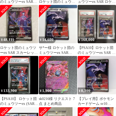
のミュウツーex SAR
ロケット団のミュウツ
ュウツーex SAR ロケッ
125/098 sv10
ーex SAR
ト団の栄光 125/098
48,111
14,600
168,000
¥
¥
¥
ロケット団のミュウツ
サ*ー様 ロケット団の
【PSA10】ロケット団
ーex SAR スカーレット
ミュウツーex SAR
のミュウツーex SAR 連
&バイオレット SV10
237/193 megaドリームe
番2枚セット
133,900
1,900
8,300
¥
¥
¥
【PSA10】 ロケット団
sk0216様 リクエスト 7
【プレイ用】ポケモン
のミュウツーex (SAR)
点 まとめ商品
カードゲーム sv10
{125/098} [SV10/ロケッ
125/098 SAR ロケット
ト団の栄光] [SV] 1枚
団のミュウツーex ダメ