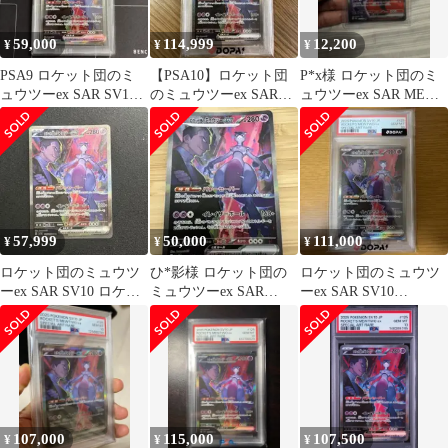
59,000
114,999
12,200
¥
¥
¥
PSA9 ロケット団のミ
【PSA10】ロケット団
P*x様 ロケット団のミ
ュウツーex SAR SV10
のミュウツーex SAR
ュウツーex SAR MEGA
ロケット団の栄光
125/098 sv10
ハイクラスパック MEG
57,999
50,000
111,000
¥
¥
¥
ロケット団のミュウツ
ひ*影様 ロケット団の
ロケット団のミュウツ
ーex SAR SV10 ロケッ
ミュウツーex SAR
ーex SAR SV10
ト団の栄光 125/098
SV10 125/098
（125/098） PSA10
107,000
115,000
107,500
¥
¥
¥