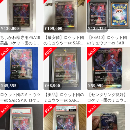
130,000
109,000
123,333
¥
¥
¥
ちぃかわ様専用PSA10
【最安値】ロケット団
【PSA10】ロケット団
美品ロケット団のミュ
のミュウツーex SAR
のミュウツーex SAR
ウツーex SAR 125/098
PSA10 ロケット団の栄
光
45,555
66,900
59,999
¥
¥
¥
ロケット団のミュウツ
【美品】ロケット団の
【センタリング良好】
ーex SAR SV10 ロケッ
ミュウツーex SAR
ロケット団のミュウツ
ト団の栄光 125/098
SV10 ロケット団の栄光
ーex SAR sv10