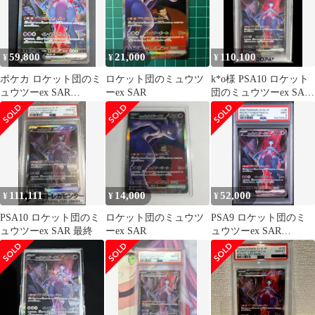
59,800
21,000
110,100
¥
¥
¥
ポケカ ロケット団のミ
ロケット団のミュウツ
k*o様 PSA10 ロケット
ュウツーex SAR
ーex SAR
団のミュウツーex SAR
{125/098} SV10
メルカリ最安値
111,111
14,000
52,000
¥
¥
¥
PSA10 ロケット団のミ
ロケット団のミュウツ
PSA9 ロケット団のミ
ュウツーex SAR 最終
ーex SAR
ュウツーex SAR
125/098 sv10