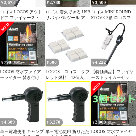
2,673
2,780
3,500
¥
¥
¥
ロゴス LOGOS アウト
ロゴス 着火できる USB
ロゴス MINI ROUND
ドア ファイヤーストラ
サバイバルツール アウ
STOVE 3箱 ロゴスファ
イカーセット グッズ ギ
トドア キャンプ クッキ
イヤーライター セット
ア 火おこし 極太 ロン
ング
グ 初心者 キャンプ キ
ャンプファイヤー BBQ
81064225 -
799
500
4,222
¥
¥
¥
LOGOS 防水ファイア
LOGOS ロゴス タブ
【特価商品】ファイヤ
ーライター 焚き付け21
レット燃料 12個入
ーストライカーセット
個入り 着火剤
即点火 83010109
ロゴス(LOGOS)
81064225
4,389
3,278
2,000
¥
¥
¥
単三電池使用 キャンプ
単三電池使用 折りたた
LOGOS 防水ファイヤ