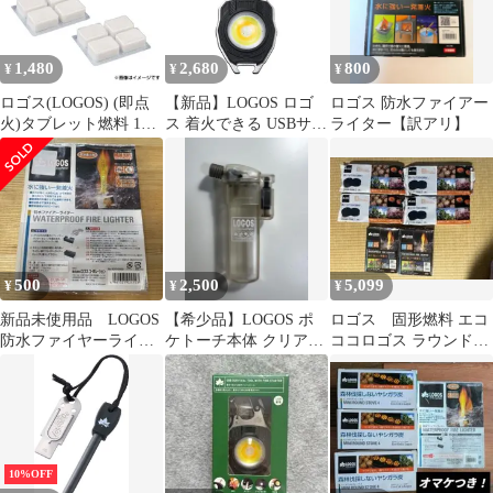
蓄電式 着火
1,480
2,680
800
¥
¥
¥
ロゴス(LOGOS) (即点
【新品】LOGOS ロゴ
ロゴス 防水ファイアー
火)タブレット燃料 12
ス 着火できる USBサバ
ライター【訳アリ】
入 83010109 [バーベキ
イバルツール 81064226
ュー アクセサリ トレッ
キング クッカー]
500
2,500
5,099
¥
¥
¥
新品未使用品 LOGOS
【希少品】LOGOS ポ
ロゴス 固形燃料 エコ
防水ファイヤーライタ
ケトーチ本体 クリア
ココロゴス ラウンドス
ー 21個入 着火剤
アウトドア トーチバ
トーブ2 着火剤 バー
ーナー ロゴス
ベキュー
10%OFF