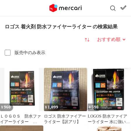
ロゴス 着火剤 防水ファイヤーライター の検索結果
並び替え
販売中のみ表示
960
1,099
590
¥
¥
¥
ＬＯＧＯＳ 防水ファ
ロゴス 防水ファイアー
LOGOS 防水ファイア
イアーライター
ライター【訳アリ】
ーライター 水に強い一
「4981325024543」
発着火 [訳あり]