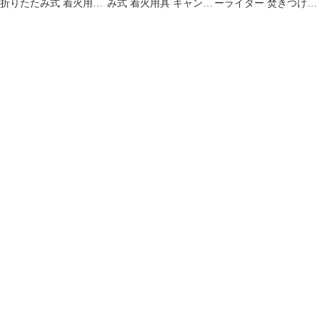
折りたたみ式 着火用具
み式 着火用具 キャンプ
ーライター 焚きつけ21
アウトドア バーベキュ
バーベキューの火起こ
個入り 3個セット
ーの火起こしに BBQガ
しに アウトドア BBQガ
ンブロー バーベキュー
ンブロー 送風機 バーベ
コンロ 送風機 ロゴス
キューコンロ ロゴス
(LOGOS)
(LOGOS)