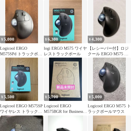
用 ダブルアングルスタ
ール 本体
ンド
5,000
6,300
4,300
¥
¥
¥
Logicool ERGO
logi ERGO M575 ワイヤ
【レシーバー付】ロジ
M575SPd トラックボー
レストラックボール
クール ERGO M575 ワ
ルマウス
イヤレス トラックボー
ル
5,500
5,700
5,000
¥
¥
¥
Logicool ERGO M575SP
Logicool ERGO
Logicool ERGO M575 ト
ワイヤレス トラックボ
M575BGR for Business
ラックボールマウス
ール
本体