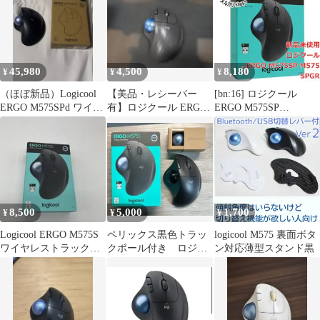
45,980
4,500
8,180
¥
¥
¥
（ほぼ新品）Logicool
【美品・レシーバー
[bn:16] ロジクール
ERGO M575SPd ワイヤ
有】ロジクール ERGO
ERGO M575SP
レストラックボール
M575 トラックボール
M575SPGR グラファ
マウス
イト
8,500
5,000
1,700
¥
¥
¥
Logicool ERGO M575S
ペリックス黒色トラッ
logicool M575 裏面ボタ
ワイヤレストラックボ
クボール付き ロジク
ン対応薄型スタンド黒
ール 本体
ールマウス M575S