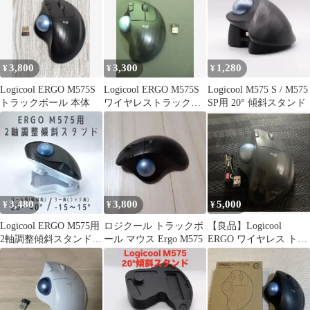
3,800
3,300
1,280
¥
¥
¥
Logicool ERGO M575S
Logicool ERGO M575S
Logicool M575 S / M575
トラックボール 本体
ワイヤレストラックボ
SP用 20° 傾斜スタンド
ールマウス
3,480
3,800
5,000
¥
¥
¥
Logicool ERGO M575用
ロジクール トラックボ
【良品】Logicool
2軸調整傾斜スタンド
ール マウス Ergo M575
ERGO ワイヤレス トラ
ホワイト
ックボールマウス ロジ
クール