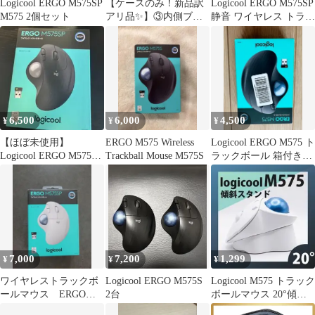
Logicool ERGO M575SP
【ケースのみ！新品訳
Logicool ERGO M575SP
M575 2個セット
アリ品✨】③内側ブラ
静音 ワイヤレス トラッ
ック ロジクール
クボール 本体
(Logicool) ERGO
M575GR / M575S 専用
保護収納ケース トラッ
クボールマウス 無線
Bluetooth ワイヤレスマ
ウス マウスケース
6,500
6,000
4,500
¥
¥
¥
【ほぼ未使用】
ERGO M575 Wireless
Logicool ERGO M575 ト
Logicool ERGO M575SP
Trackball Mouse M575S
ラックボール 箱付き
ワイヤレストラックボ
BK
ール
7,000
7,200
1,299
¥
¥
¥
ワイヤレストラックボ
Logicool ERGO M575S
Logicool M575 トラック
ールマウス ERGO
2台
ボールマウス 20°傾斜
M575SP
スタンド ロジクール