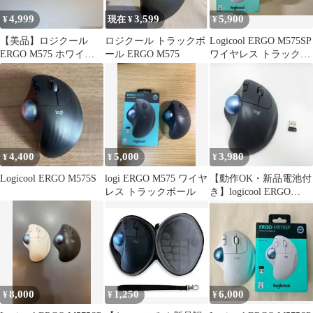
4,999
3,599
5,900
¥
現在 ¥
¥
【美品】ロジクール
ロジクール トラックボ
Logicool ERGO M575SP
ERGO M575 ホワイト
ール ERGO M575
ワイヤレス トラックボ
トラックボールマウス
ール 本体 白青
白
4,400
5,000
3,980
¥
¥
¥
Logicool ERGO M575S
logi ERGO M575 ワイヤ
【動作OK・新品電池付
レス トラックボール
き】logicool ERGO
M575 トラックボール
8,000
1,250
6,000
¥
¥
¥