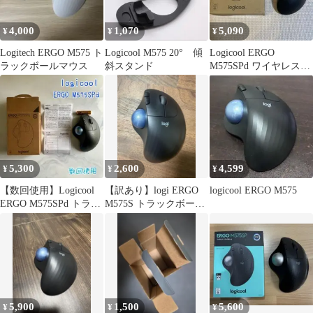
4,000
1,070
5,090
¥
¥
¥
Logitech ERGO M575 ト
Logicool M575 20° 傾
Logicool ERGO
ラックボールマウス
斜スタンド
M575SPd ワイヤレスト
ラックボール
5,300
2,600
4,599
¥
¥
¥
【数回使用】Logicool
【訳あり】logi ERGO
logicool ERGO M575
ERGO M575SPd トラッ
M575S トラックボール
クボールマウス
マウス 本体
5,900
1,500
5,600
¥
¥
¥