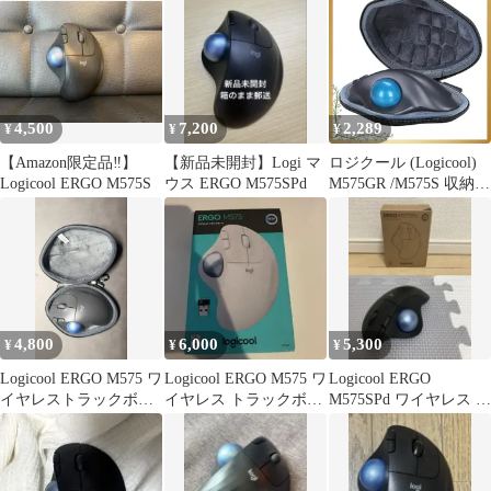
4,500
7,200
2,289
¥
¥
¥
【Amazon限定品‼︎】
【新品未開封】Logi マ
ロジクール (Logicool)
Logicool ERGO M575S
ウス ERGO M575SPd
M575GR /M575S 収納ケ
ース用 ワイヤレスマウ
ス トラックボール専用
保護収納ケース 1
4,800
6,000
5,300
¥
¥
¥
Logicool ERGO M575 ワ
Logicool ERGO M575 ワ
Logicool ERGO
イヤレストラックボー
イヤレス トラックボー
M575SPd ワイヤレス ト
ル本体とケースセット
ル 本体
ラックボール