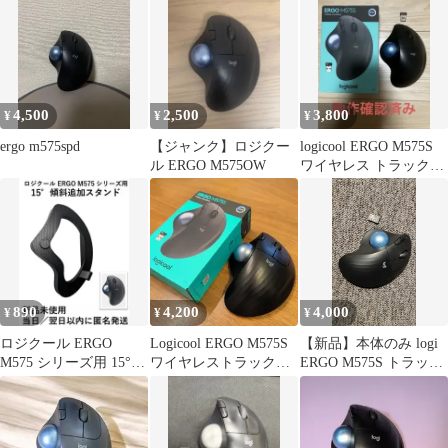
4,500
2,500
3,800
¥
¥
¥
ergo m575spd
【ジャンク】ロジクー
logicool ERGO M575S
ル ERGO M575OW
ワイヤレス トラックボ
ール
890
4,200
4,000
¥
¥
¥
ロジクール ERGO
Logicool ERGO M575S
【新品】本体のみ logi
M575 シリーズ用 15°傾
ワイヤレストラックボ
ERGO M575S トラック
斜追加 スタンド 1個
ール
ボールマウス 本体