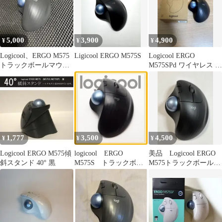
5,000
3,900
4,900
¥
¥
¥
Logicool、ERGO M575
Ligicool ERGO M575S
Logicool ERGO
トラックボールマウ
M575SPd ワイヤレス ト
ス、 動作確認済み
ラックボール
1,777
3,500
4,500
¥
¥
¥
Logicool ERGO M575傾
logicool ERGO
美品 Logicool ERGO
斜スタンド 40° 黒
M575S トラックボー
M575トラックボール
ル マウス 本体 ブ
本体 ブラック
ラック