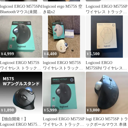
logicool ERGO M575SPd
logicool ergo M575S 空
Logicool ERGO M575SP
Bluetoothマウス(未開
き箱x2
ワイヤレス トラックボ
封)
ール
4,999
4,400
5,500
¥
¥
¥
Logicool ERGO M575S
logicool ERGO M575S
Logicool ERGO
ワイヤレス トラックボ
ワイヤレストラックボ
M575SPd ワイヤレスト
ール 本体
ール
ラックボール
1,890
5,999
3,000
¥
¥
¥
【独自開発！】
Logicool ERGO M575SP
logi ERGO M575SP トラ
Logicool ERGO M575専
ワイヤレス トラックボ
ックボールマウス 本体