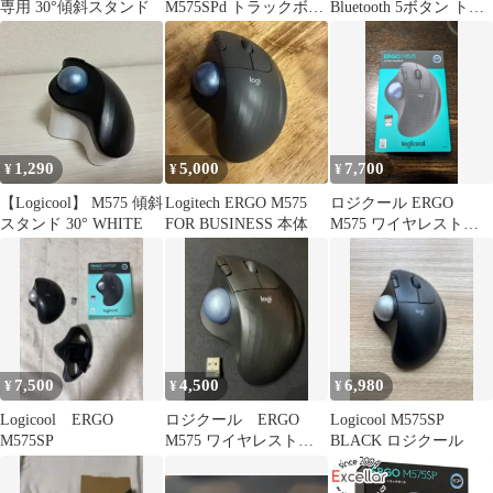
専用 30°傾斜スタンド
M575SPd トラックボー
Bluetooth 5ボタン トラ
ル本体
ックボール 箱無
1,290
5,000
7,700
¥
¥
¥
【Logicool】 M575 傾斜
Logitech ERGO M575
ロジクール ERGO
スタンド 30° WHITE
FOR BUSINESS 本体
M575 ワイヤレストラ
ックボール M575GR
7,500
4,500
6,980
¥
¥
¥
Logicool ERGO
ロジクール ERGO
Logicool M575SP
M575SP
M575 ワイヤレストラ
BLACK ロジクール
ックボールマウス