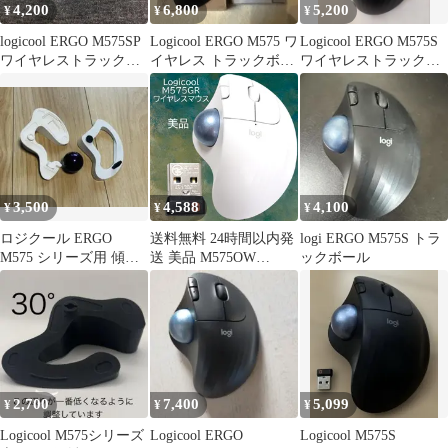
4,200
6,800
5,200
¥
¥
¥
logicool ERGO M575SP
Logicool ERGO M575 ワ
Logicool ERGO M575S
ワイヤレストラックボ
イヤレス トラックボー
ワイヤレストラックボ
ール
ル
ールマウス
3,500
4,588
4,100
¥
¥
¥
ロジクール ERGO
送料無料 24時間以内発
logi ERGO M575S トラ
M575 シリーズ用 傾斜
送 美品 M575OW
ックボール
スタンド 2種類 交換
Logicool ワイヤレスマ
用ボール
ウス トラックボール オ
フホワイト 白 White 無
線 ロジクール USBレシ
ーバー Bluetooth
windows mac iPad
Trackball Mouse 模様替
2,700
7,400
5,099
¥
¥
¥
え
Logicool M575シリーズ
Logicool ERGO
Logicool M575S