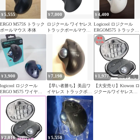
5,555
7,000
4,400
¥
¥
¥
ERGO M575S トラック
ロジクール ワイヤレス
Logicool ロジクール
ボールマウス 本体
トラックボールマウス
ERGOM575 トラックボ
ERGO M575
ール ホワイト
3,900
7,198
1,977
¥
¥
¥
logicool ロジクール
【早い者勝ち】美品ワ
【大安売り】Kiowon ロ
ERGO M575 ワイヤレ
イヤレス トラックボー
ジクールワイヤレスマ
ス トラックボール マウ
ルERGO M575S ブラッ
ウス用 収納ケース EVA
ス 箱付
ク 黒
ゲーミングマウス用保
護ケース 無線マウス対
応 Logitech MX Ergo /
M570 / M575S適応トラ
ックボールマウスケー
ス (黒+グレー)
2,016
5,550
¥
¥