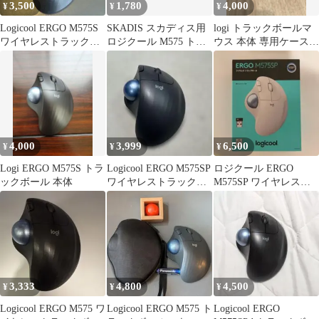
3,500
1,780
4,000
¥
¥
¥
Logicool ERGO M575S
SKADIS スカディス用
logi トラックボールマ
ワイヤレストラックボ
ロジクール M575 トラ
ウス 本体 専用ケース付
ールマウス
ックボール ホルダー
き m575
4,000
3,999
6,500
¥
¥
¥
Logi ERGO M575S トラ
Logicool ERGO M575SP
ロジクール ERGO
ックボール 本体
ワイヤレストラックボ
M575SP ワイヤレスト
ールマウス
ラックボールマウス
3,333
4,800
4,500
¥
¥
¥
Logicool ERGO M575 ワ
Logicool ERGO M575 ト
Logicool ERGO