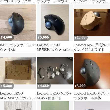
イヤレストラックボー
ラックボールマウス ケ
M575SPd トラックボー
ル
ースその他
ルマウス
4,600
5,000
1,480
¥
¥
¥
logi トラックボール マ
Logicool ERGO
Logicool M575用 傾斜ス
ウス 本体
M575SPd マウス ロジク
タンド 20° ホワイト
ール グラファイト
5,800
4,680
3,000
¥
¥
¥
Logicool ERGO
Logicool ERGO M575＋
Logicool ERGO M575 ト
M575SPd ワイヤレスト
M545 2台セット
ラックボール本体
ラックボール