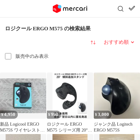
ロジクール ERGO M575 の検索結果
並び替え
販売中のみ表示
4,950
990
3,000
¥
¥
¥
新品 Logicool ERGO
ロジクール ERGO
ジャンク品 Logitech
M575S ワイヤレストラ
M575 シリーズ用 20°傾
ERGO M575S
ックボール 本体
斜追加 スタンド 1個