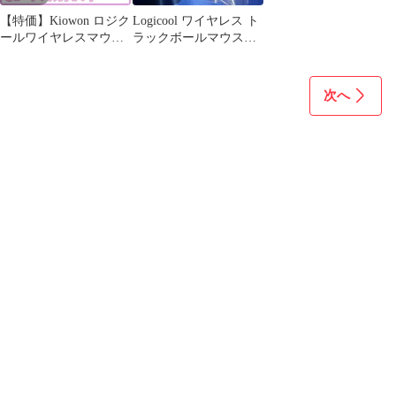
【特価】Kiowon ロジク
Logicool ワイヤレス ト
ールワイヤレスマウス
ラックボールマウス
用 収納ケース EVA ゲ
ERGO M575
ーミングマウス用保護
ケース 無線マウス対応
次へ
Logitech MX Ergo /
M570 / M575S適応トラ
ックボールマウスケー
ス (黒+グレー)