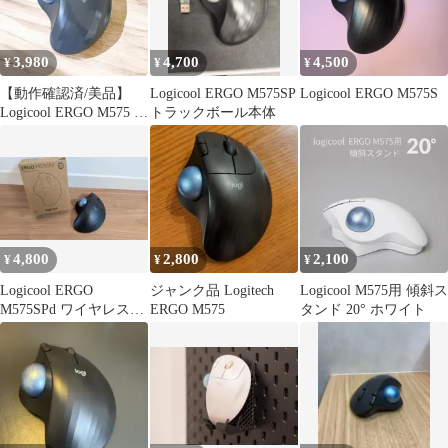
3,980
4,700
4,500
¥
¥
¥
​​【動作確認済/美品】
Logicool ERGO M575SP
Logicool ERGO M575S
Logicool ERGO M575 ト
トラックボール本体
ラックボール
4,800
2,800
2,100
¥
¥
¥
Logicool ERGO
ジャンク品 Logitech
Logicool M575用 傾斜ス
M575SPd ワイヤレスト
ERGO M575
タンド 20° ホワイト
ラックボール