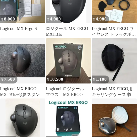
8,000
4,980
4,980
¥
¥
¥
Logicool MX Ergo S
ロジクール MX ERGO
Logicool MX ERGO ワ
MXTB1s
イヤレス トラックボー
ル マウス
7,500
10,500
1,100
¥
¥
¥
Logicool MX ERGO
Logicool ロジクール
Logicool MX ERGO用
MXTB1s+傾斜スタンド
マウス MX ERGO ワ
キャリングケース 収納
40°付き
イヤレス
ケース