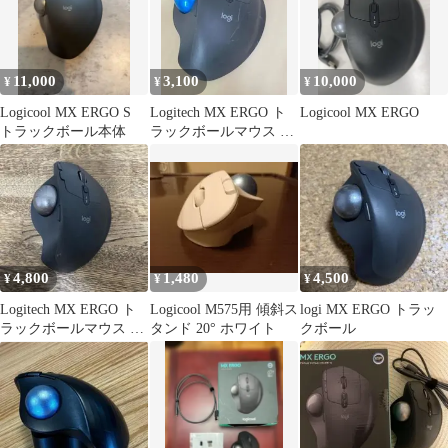
11,000
3,100
10,000
¥
¥
¥
Logicool MX ERGO S
Logitech MX ERGO ト
Logicool MX ERGO
トラックボール本体
ラックボールマウス 本
体【ジャンク】
4,800
1,480
4,500
¥
¥
¥
Logitech MX ERGO ト
Logicool M575用 傾斜ス
logi MX ERGO トラッ
ラックボールマウス 本
タンド 20° ホワイト
クボール
体 おまけ付き