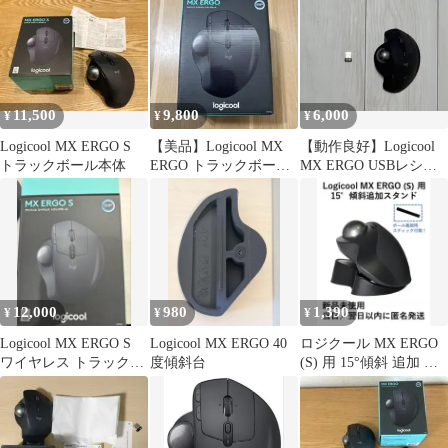
11,500
9,800
6,000
¥
¥
¥
Logicool MX ERGO S
【美品】Logicool MX
【動作良好】Logicool
トラックボール本体
ERGO トラックボール
MX ERGO USBレシー
本体
バー付
12,000
980
1,390
¥
¥
¥
Logicool MX ERGO S
Logicool MX ERGO 40
ロジクール MX ERGO
ワイヤレス トラックボ
度傾斜台
(S) 用 15°傾斜 追加 ス
ール 本体
タンド 1個