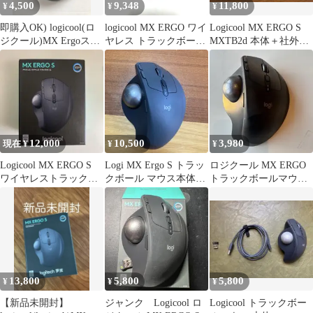
4,500
9,348
11,800
¥
¥
¥
即購入OK) logicool(ロ
logicool MX ERGO ワイ
Logicool MX ERGO S
ジクール)MX Ergoスイ
ヤレス トラックボール
MXTB2d 本体＋社外ケ
ッチ対応【高耐久】
本体
ース
12,000
10,500
3,980
現在 ¥
¥
¥
Logicool MX ERGO S
Logi MX Ergo S トラッ
ロジクール MX ERGO
ワイヤレストラックボ
クボール マウス本体
トラックボールマウス
ール
【動作確認済み】
MXTB1 ワイヤレス #2
13,800
5,800
5,800
¥
¥
¥
【新品未開封】
ジャンク Logicool ロ
Logicool トラックボー