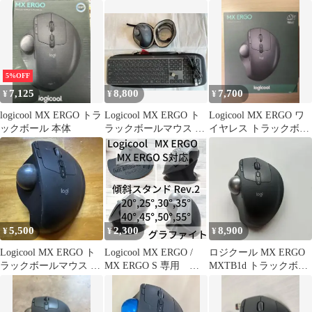
ール マウス
ERGO MXTB1s
5%OFF
7,125
8,800
7,700
¥
¥
¥
logicool MX ERGO トラ
Logicool MX ERGO ト
Logicool MX ERGO ワ
ックボール 本体
ラックボールマウス ケ
イヤレス トラックボー
ース キーボードセット
ル 本体
5,500
2,300
8,900
¥
¥
¥
Logicool MX ERGO ト
Logicool MX ERGO /
ロジクール MX ERGO
ラックボールマウス 本
MX ERGO S 専用 傾
MXTB1d トラックボー
体のみ
斜スタンド
ル
25°,30°,35°,40°,45°,50°,
55°（グラファイト）