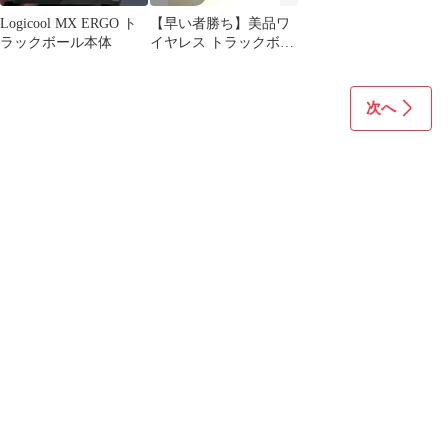
Logicool MX ERGO ト
【早い者勝ち】美品ワ
ラックボール本体
イヤレス トラックボー
ルERGO M575S ブラッ
ク 黒
次へ