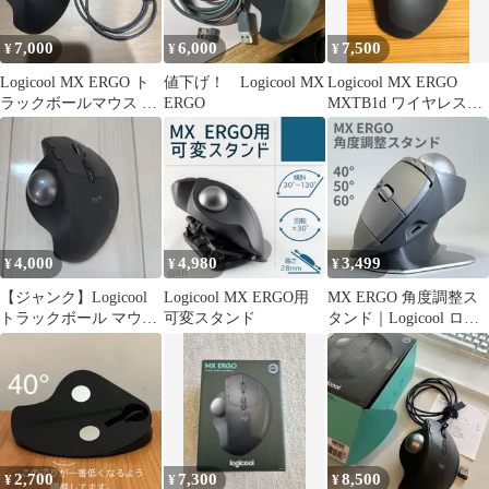
7,000
6,000
7,500
¥
¥
¥
Logicool MX ERGO ト
値下げ！ Logicool MX
Logicool MX ERGO
ラックボールマウス 本
ERGO
MXTB1d ワイヤレスト
体
ラックボール BK
4,000
4,980
3,499
¥
¥
¥
【ジャンク】Logicool
Logicool MX ERGO用
MX ERGO 角度調整ス
トラックボール マウス
可変スタンド
タンド｜Logicool ロジ
本体 MX ERGO
クール 傾斜スタンド
2,700
7,300
8,500
¥
¥
¥