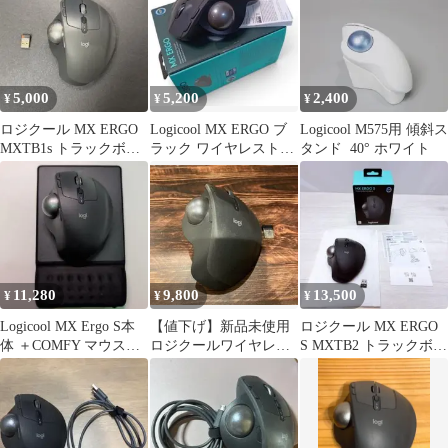
5,000
5,200
2,400
¥
¥
¥
ロジクール MX ERGO
Logicool MX ERGO ブ
Logicool M575用 傾斜ス
MXTB1s トラックボー
ラック ワイヤレストラ
タンド 40° ホワイト
ルマウス レシーバー付
ックボールマウス
11,280
9,800
13,500
¥
¥
¥
Logicool MX Ergo S本
【値下げ】新品未使用
ロジクール MX ERGO
体 ＋COMFY マウスパ
ロジクールワイヤレス
S MXTB2 トラックボー
ッド
マウス 無線 MX ERGO
ルマウス グラファイト