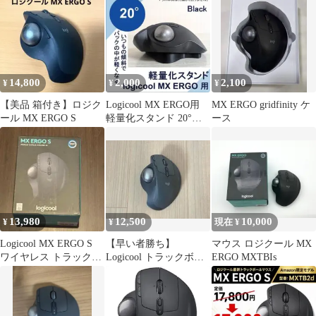
14,800
2,000
2,100
¥
¥
¥
【美品 箱付き】ロジク
Logicool MX ERGO用
MX ERGO gridfinity ケ
ール MX ERGO S
軽量化スタンド 20°ブ
ース
ラック
13,980
12,500
10,000
¥
¥
現在 ¥
Logicool MX ERGO S
【早い者勝ち】
マウス ロジクール MX
ワイヤレス トラックボ
Logicool トラックボー
ERGO MXTBIs
ール 本体
ルマウス MX ERGO