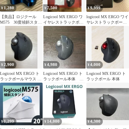
1,280
7,500
9,999
¥
¥
¥
【美品】ロジクール
Logicool MX ERGO ワ
logicool MX ERGO ワイ
M575 30度傾斜スタン
イヤレストラックボー
ヤレストラックボール
ド ブラック
ル マウス 付属品あり
マウス
2,900
4,980
4,000
¥
¥
¥
Logicool MX ERGO ト
Logicool MX ERGO ト
Logicool MX ERGO ト
ラックボールマウス 本
ラックボール本体 ロ
ラックボール 本体
体のみ
ジクール
1,299
14,000
4,300
¥
¥
¥