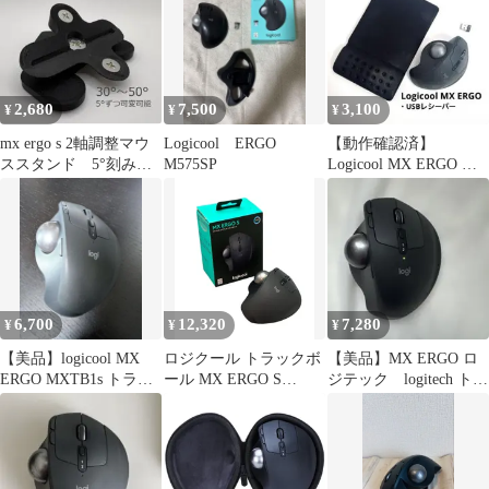
2,680
7,500
3,100
¥
¥
¥
mx ergo s 2軸調整マウ
Logicool ERGO
【動作確認済】
ススタンド 5°刻みの
M575SP
Logicool MX ERGO ト
可変可能 角度変更
ラックボール USBレシ
ーバー
6,700
12,320
7,280
¥
¥
¥
【美品】logicool MX
ロジクール トラックボ
【美品】MX ERGO ロ
ERGO MXTB1s トラッ
ール MX ERGO S
ジテック logitech トラ
クボールマウス
MR0113 Logicool
ックボール