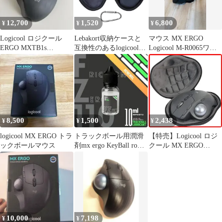
12,700
1,520
6,800
¥
¥
¥
Logicool ロジクール
Lebakort収納ケースと
マウス MX ERGO
ERGO MXTB1s
互換性のあるlogicoolロ
Logicool M-R0065ワイ
Unifying
ジクールMX ERGO
ヤレストラックボール
MXTB1d Bluetoothワイ
ヤレス トラックボール
マウスMXTB1s
8,500
1,500
2,438
¥
¥
¥
logicool MX ERGO トラ
トラックボール用潤滑
【特売】Logicool ロジ
ックボールマウス
剤mx ergo KeyBall roBa
クール MX ERGO
NapePro
MXTB1s bluetooth ワイ
ヤレス トラックボール
スーパー便利な ハード
ケースバッグ 専用旅行
収納 対応 co2CREA (ケ
ースのみ)
10,000
7,198
¥
¥