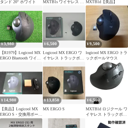
タンド 20° ホワイト
MXTB1s ワイヤレス ト
MXTB1d【美品】
ラックボールマウス
3,980
6,500
9,500
¥
¥
¥
【R1979】Logicool MX
Logicool MX ERGO ワ
logicool MX ERGO トラ
ERGO Bluetooth ワイヤ
イヤレス トラックボー
ックボールマウス
レス トラックボールマ
ル 本体
ウス
14,980
13,850
6,500
¥
¥
¥
【美品】Logicool MX
MX ERGO S
MXTB1d ロジクール ワ
ERGO S・交換用ボー
イヤレス トラックボー
ル・角度調整パーツ 3
ル MX ERGO
点