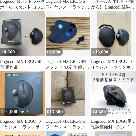
Logicool M575 トラック
Logicool MX ERGO S
【ボールが少し引っ掛
ボール スタンド ロジク
ワイヤレス トラックボ
かる】 Logicool MX-
ール
ール 本体
ERGO（旧品）
8,500
2,000
13,000
¥
¥
¥
Logicool MX ERGO 箱
Logicool MX ERGO用
Logicool MX ERGO ワ
付 動作品
スタンド 40度 前傾チル
イヤレス トラックボー
ト
ル 本体 ケース
10,000
13,800
4,480
¥
¥
¥
Logicool MX ERGO ワ
Logicool MX ERGO S
Logicool MX ERGO用 2
イヤレス トラックボー
ワイヤレス トラックボ
軸調整傾斜スタンド
ル 本体
ール