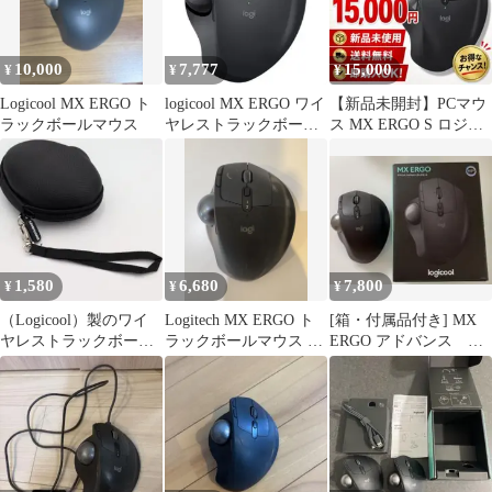
10,000
7,777
15,000
¥
¥
¥
Logicool MX ERGO ト
logicool MX ERGO ワイ
【新品未開封】PCマウ
ラックボールマウス
ヤレストラックボール
ス MX ERGO S ロジク
マウス MXTB1s
ール MXTB2d
1,580
6,680
7,800
¥
¥
¥
（Logicool）製のワイ
Logitech MX ERGO ト
[箱・付属品付き] MX
ヤレストラックボール
ラックボールマウス 本
ERGO アドバンス ワ
マウス「MX ERGO」ケ
体 定価17800円
イヤレス トラックボ
ース
ール