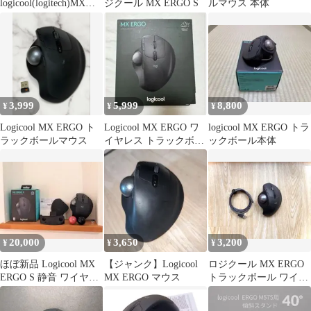
logicool(logitech)MX
ジクール MX ERGO S
ルマウス 本体
ERGO S MXTB2
3,999
5,999
8,800
¥
¥
¥
Logicool MX ERGO ト
Logicool MX ERGO ワ
logicool MX ERGO トラ
ラックボールマウス
イヤレス トラックボー
ックボール本体
ル 本体
20,000
3,650
3,200
¥
¥
¥
ほぼ新品 Logicool MX
【ジャンク】Logicool
ロジクール MX ERGO
ERGO S 静音 ワイヤレ
MX ERGO マウス
トラックボール ワイヤ
ス トラックボール
レスマウス