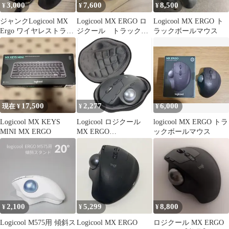
3,000
7,600
8,500
¥
¥
¥
ジャンクLogicool MX
Logicool MX ERGO ロ
Logicool MX ERGO ト
Ergo ワイヤレストラッ
ジクール トラックボ
ラックボールマウス
クボール
ール 静音ボタン
17,500
2,277
6,000
現在 ¥
¥
¥
Logicool MX KEYS
Logicool ロジクール
logicool MX ERGO トラ
MINI MX ERGO
MX ERGO
ックボールマウス
MXTB2d/MXTB1s
bluetooth ワイヤレス ト
ラックボール MXTB2
MX ERGO S 便利な ハ
ードケースバッグ 専用
旅行収納 対応ブラッ
ク-co2CREA (ケースの
2,100
5,299
8,800
¥
¥
¥
み)
Logicool M575用 傾斜ス
Logicool MX ERGO
ロジクール MX ERGO