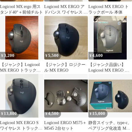
Logicool MX ergo 用ス
Logicool MX ERGO ア
Logicool MX ERGO ト
タンド40°＋前傾チルト
ドバンス ワイヤレス ト
ラックボール 本体
ラックボール
3,200
5,500
4,600
¥
¥
¥
【ジャンク】Logicool
【ジャンク】ロジクー
【ジャンク品扱い】
MX ERGO トラックボ
ル MX ERGO
Logicool MX ERGO ワ
ールマウス
イヤレストラックボー
ル
13,800
4,500
15,000
¥
¥
¥
Logicool MX ERGO S
Logicool ERGO M575＋
静音スイッチ、type-c、
ワイヤレス トラックボ
M545 2台セット
ベアリング化改造 MX